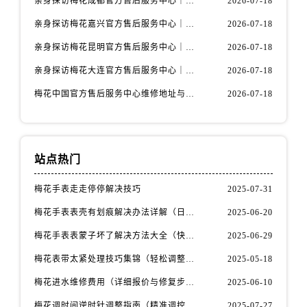
亲身探访梅花成都官方售后服务中心｜网点地址与电话（2026年7月最新）
2026-07-18
山西省忻州市忻府区和平东街与七一南路交叉口售后服务中心（需提前预约）
亲身探访梅花嘉兴官方售后服务中心｜网点地址与电话（2026年7月最新）
2026-07-18
山西省阳泉市郊区平阳东街与新城大道交叉口售后服务中心（需提前预约）
山西省运城市盐湖区河东街售后服务中心（需提前预约）
亲身探访梅花昆明官方售后服务中心｜地址与官方电话（2026年7月最新）
2026-07-18
山西省长治市潞州区英雄中路售后服务中心（需提前预约）
亲身探访梅花大连官方售后服务中心｜网点地址与电话（2026年7月最新）
2026-07-18
山西省太原市迎泽区迎泽街道解放路15号亨得利名表维修授权店3楼售后服务中心（需提前预约）
梅花中国官方售后服务中心维修地址与客服热线实地考察报告+多信源验证（2026年7月最新）
2026-07-18
天津市和平区赤峰道136号天津国际金融中心26层2603室售后服务中心（需提前预约）
安徽省安庆市迎江区人民路售后服务中心（需提前预约）
安徽省蚌埠市蚌山区淮河路售后服务中心（需提前预约）
站点热门
安徽省亳州市谯城区魏武大道售后服务中心（需提前预约）
安徽省池州市贵池区长江路售后服务中心（需提前预约）
梅花手表走走停停解决技巧
2025-07-31
安徽省滁州市琅琊区南谯北路售后服务中心（需提前预约）
梅花手表表壳有划痕解决办法详解（日常保养与修复技巧指南）
2025-06-20
安徽省阜阳市颍州区颍州北路售后服务中心（需提前预约）
安徽省淮北市相山区淮海路售后服务中心（需提前预约）
梅花手表表蒙子坏了解决方法大全（快速修复指南）
2025-06-29
安徽省淮南市田家庵区国庆中路售后服务中心（需提前预约）
梅花表带太紧处理技巧集锦（轻松调整佩戴舒适度的方法）
2025-05-18
安徽省黄山市屯溪区黄山西路售后服务中心（需提前预约）
梅花进水维修费用（详细报价与修复步骤）
2025-06-10
安徽省六安市金安区解放中路售后服务中心（需提前预约）
梅花调时间逆时针调整指南（精准调控的秘诀）
2025-07-27