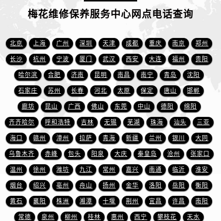
江苏省泰州市海陵区永定东路399号置地商务中心东塔（华润万象城）17层1706室售后服务中心（需提前预约）
梅花维修保养服务中心网点电话查询
江苏省徐州市鼓楼区淮海东路29号苏宁广场IFC国际金融中心35层3508室售后服务中心（需提前预约）
江苏省盐城市盐都区世纪大道5号盐城金融城写字楼1号楼16层1604室售后服务中心（需提前预约）
北京
上海
广州
深圳
天津
成都
重庆
南京
郑州
江苏省扬州市邗江区国展路29号星耀天地写字楼1号楼18层1803室售后服务中心（需提前预约）
江苏省镇江市京口区中山东路售后服务中心（需提前预约）
长沙
杭州
宁波
厦门
武汉
西安
大连
福州
贵阳
江西省抚州市临川区赣东大道售后服务中心（需提前预约）
哈尔滨
合肥
济南
昆明
南昌
南宁
青岛
沈阳
江西省赣州市章贡区文清路售后服务中心（需提前预约）
石家庄
苏州
长春
河北
太原
保定
唐山
邯郸
江西省吉安市吉州区井冈山大道售后服务中心（需提前预约）
廊坊
昆山
广西
佛山
东莞
中山
德阳
绵阳
江西省景德镇市珠山区珠山中路售后服务中心（需提前预约）
齐齐哈尔
呼和浩特
吉林
无锡
芜湖
珠海
汕头
三亚
江西省九江市浔阳区浔阳路售后服务中心（需提前预约）
海口
赣州
漳州
拉萨
青海
新疆
兰州
银川
大同
江西省南昌市红谷滩新区红谷中大道998号绿地双子塔（中央广场）A1座办公楼14层1407室售后服务中心（需提前预约）
乌鲁木齐
赤峰
包头
阳泉
大庆
秦皇岛
沧州
张家口
江西省萍乡市安源区萍安北大道与康庄路交叉口售后服务中心（需提前预约）
江西省上饶市信州区滨江西路售后服务中心（需提前预约）
温州
徐州
潍坊
九江
常州
嘉兴
南通
临沂
淮安
江西省新余市渝水区北湖西路售后服务中心（需提前预约）
烟台
绍兴
亳州
舟山
扬州
金华
洛阳
岳阳
衡阳
江西省宜春市袁州区中山中路售后服务中心（需提前预约）
黄石
襄阳
株洲
湘潭
十堰
荆州
宜昌
许昌
南阳
江西省鹰潭市月湖区胜利东路售后服务中心（需提前预约）
常德
泉州
柳州
桂林
惠州
西宁
攀枝花
天水