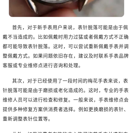
乌鲁木齐市天山区红山路26号时代广场（CCMALL）C座17层17-B（需提前预约）
温州市鹿城区锦绣路1067号置信广场10层1015室（需提前预约）
哈尔滨市道里区友谊西路600号富力中心T2座写字楼29层03室（需提前预约）
首先，对于新手表用户来说，表针脱落可能是由于佩
大连市中山区人民路15号国际金融大厦7层G室（需提前预约）
佛山市禅城区季华五路57号万科金融中心C座12层1205室（需提前预约）
戴不当造成的。比如佩戴时用力过猛或者佩戴方式不正确
东莞市东城街道鸿福东路1号民盈国贸中心T1写字楼9层907室（需提前预约）
都可能导致表针脱落。这时，可以尝试重新佩戴手表并调
无锡市梁溪区人民中路139号恒隆广场写字楼1座11层1104室（需提前预约）
整佩戴方式。如果问题依旧存在，建议及时联系手表品牌
南通市崇川区工农路57号圆融广场写字楼16层1603室（需提前预约）
客服或专业维修点进行咨询和处理。
苏州市苏州工业园区星港街199号苏州中心办公楼C座22层08室（需提前预约）
武汉市江汉区解放大道686号世界贸易大厦38层09室（需提前预约）
其次，对于已经使用了一段时间的梅花手表来说，表
南宁市青秀区金湖路59号地王大厦12楼1224室（需提前预约）
针脱落可能是由于磨损或老化造成的。这时，专业的手表
合肥市蜀山区潜山路111号万象城华润大厦B座12楼03室（需提前预约）
维修人员可以进行检查和修复。一般来说，手表维修点会
泉州市丰泽区宝洲路729号浦西万达中心写字楼A座7楼709室（需提前预约）
提供多种修复方案供消费者选择。例如更换磨损的表针、
青岛市南区山东路6号华润大厦B座22层04室（需提前预约）
重新调整表针位置等。
烟台市芝罘区胜利路139号万达金融中心A座907室（需提前预约）
长春市朝阳区西安大路727号中银大厦A座(旺进大厦)18层09室（需提前预约）