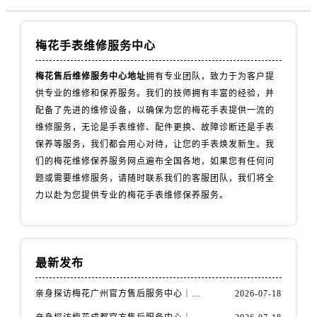
内蒙古自治区巴彦淖尔市临河区新华街售后服务中心（需提前预约）
内蒙古自治区包头市青山区幸福路甲3号王府井百货名表维修售后服务中心（需提前预约）
梅花手表维修服务中心
内蒙古自治区赤峰市红山区哈达街售后服务中心（需提前预约）
内蒙古自治区鄂尔多斯市东胜区伊金霍洛街售后服务中心（需提前预约）
梅花售后维修服务中心地址
拥有专业团队，致力于为客户提
内蒙古自治区呼伦贝尔市海拉尔区中央街售后服务中心（需提前预约）
供专业的维修和保养服务。我们的技师拥有丰富的经验，并
内蒙古自治区通辽市科尔沁区明仁大街售后服务中心（需提前预约）
配备了先进的维修设备，以确保为您的梅花手表提供一流的
内蒙古自治区乌海市海勃湾区人民南路售后服务中心（需提前预约）
维修服务，无论是手表维修、配件更换、故障诊断还是手表
内蒙古自治区乌兰察布市集宁区恩和大街售后服务中心（需提前预约）
保养等服务，我们都会用心对待，让您的手表焕发新生。我
们的梅花维修保养服务网点遍布全国各地，如果您有任何问
内蒙古自治区锡林郭勒盟市锡林浩特市光明街与额尔敦路交叉口售后服务中心（需提前预约）
题或需要维修服务，请随时联系我们的客服团队，我们将全
内蒙古自治区兴安盟市乌兰浩特市兴安大街售后服务中心（需提前预约）
力以赴为您提供专业的梅花手表维修保养服务。
山西省大同市平城区迎宾街售后服务中心（需提前预约）
山西省晋城市城区黄华街售后服务中心（需提前预约）
山西省晋中市榆次区顺城街售后服务中心（需提前预约）
最新发布
山西省临汾市尧都区解放路售后服务中心（需提前预约）
山西省吕梁市离石区永宁中路与建设街交叉口售后服务中心（需提前预约）
亲身探访梅花广州官方售后服务中心｜全部地址与售后电话（2026年7月最新）
2026-07-18
山西省朔州市朔城区怡西路与鄯阳西街交汇处售后服务中心（需提前预约）