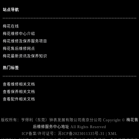
浙江省嘉兴市南湖区广益路705号嘉兴世界贸易中心A座13层1304室售后服务中心（需提前预约）
站点导航
浙江省金华市金东区东市南街777号金华万达广场4号楼22楼2209室售后服务中心（需提前预约）
浙江省丽水市莲都区解放街售后服务中心（需提前预约）
梅花在线
浙江省宁波市江北区大闸南路500号来福士广场办公楼20层2009室售后服务中心（需提前预约）
梅花维修中心介绍
浙江省衢州市柯城区上街售后服务中心（需提前预约）
梅花维修及保养服务项目
浙江省绍兴市越城区胜利东路379号世茂天际中心写字楼8层805室售后服务中心（需提前预约）
梅花售后维修网点
浙江省舟山市定海区解放东路售后服务中心（需提前预约）
梅花最新资讯及保养知识
澳门特别行政区大堂区议事亭前地（新马路）售后服务中心（需提前预约）
热门标签
澳门特别行政区风顺堂区南湾大马路售后服务中心（需提前预约）
澳门特别行政区花地玛堂区关闸广场售后服务中心（需提前预约）
查看维修相关文档
澳门特别行政区花王堂区大三巴商圈售后服务中心（需提前预约）
查看保养相关文档
澳门特别行政区嘉模堂区官也街售后服务中心（需提前预约）
查看配件相关文档
澳门省路氹城市金光大道售后服务中心（需提前预约）
澳门特别行政区望德堂区塔石广场售后服务中心（需提前预约）
版权所有：亨得利（东莞）钟表发展有限公司南京分公司 Copyright ©
梅花售
福建省福州市鼓楼区五四路128-1号恒力城写字楼15层03室售后服务中心（需提前预约）
后维修服务中心地址
All Rights Reserved
福建省厦门市思明区湖滨东路95号万象城华润大厦B座11层1104室售后服务中心（需提前预约）
ICP备案/许可证号：
苏ICP备2023011335号-31
|
XML