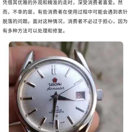
凭借其优雅的外观和精准的走时，深受消费者喜爱。然
嘉兴市南湖区广益路705号嘉兴世界贸易中心写字楼A座13层1304室（需提前预约）
南昌市红谷滩新区红谷中大道998号绿地双子塔（中央广场）A1座办公楼14层07室（需提前预约）
而，不幸的是，有些消费者在使用过程中可能会遇到表针
济南市历下区经十路11111号华润中心写字楼（万象城）15层1508室（需提前预约）
脱落的问题。面对这种情况，消费者不必过于担心，因为
广州市天河区天河路230号万菱汇国际中心写字楼A塔7层704室（需提前预约）
有多种方法可以处理和修复。
广州市越秀区环市东路371-375号世界贸易中心大厦南塔写字楼15层07室（需提前预约）
深圳市罗湖区深南东路5001号华润大厦写字楼17层1701室（需提前预约）
惠州市惠城区江北文昌一路7号华贸大厦写字楼1座30层05室（需提前预约）
厦门市思明区湖滨东路95号华润大厦写字楼B座11层1104室（需提前预约）
福州市鼓楼区五四路128-1号恒力城写字楼15层03室（需提前预约）
成都市锦江区人民东路6号SAC东原中心写字楼24层2406B室（需提前预约）
重庆市江北区观音桥步行街2号融恒时代广场写字楼9层902室（需提前预约）
长沙市芙蓉区定王台街道建湘路393号世茂环球金融中心写字楼（芙蓉广场）10层13室（需提前预约）
郑州市二七区铭功路10号华润大厦写字楼29层2905室（需提前预约）
太原市迎泽区解放路15号亨得利名表服务中心（品牌授权店）3层整层（需提前预约）
沈阳市沈河区中街路137号亨得利名表服务中心（品牌授权店）1层整层（需提前预约）
沈阳市沈河区中街路83号亨得利名表服务中心（品牌授权店）1层整层（需提前预约）