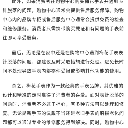
此外，如果消费者在购物中心购买梅花手表并遇到表
贵阳市南明区都司高架桥路33号亨特国际金融中心14楼14D（需提前预约）
针脱落的问题，购物中心通常会提供售后服务保障。购物
昆明市盘龙区北京路928号同德昆明广场写字楼10层06室（需提前预约）
石家庄市长安区中山东路39号勒泰中心写字楼B座13层07室（需提前预约）
中心内的品牌专柜或售后服务中心通常会提供免费的检查
西安市碑林区南关正街88号华侨城长安国际中心E座6楼10室（需提前预约）
和维修服务。消费者只需携带购买凭证和有问题的手表前
海口市龙华区金贸东路5号海口华润大厦B座17层1707室（需提前预约）
往即可享受服务。
唐山市路南区新华东道100号万达广场写字楼A座10层1002室（需提前预约）
台州市椒江区东海大道1800号腾达中心东1幢20楼2002室（需提前预约）
最后，无论是在家中还是在购物中心遇到梅花手表表
内蒙古自治区呼和浩特市玉泉区大学西街70号华润万象城写字楼（鄂尔多斯大厦）23层2326室（需提前预约）
针脱落的问题，都建议及时采取措施进行处理。避免长时
甘肃省兰州市七里河区西津西路16号兰州中心写字楼21层2102室（需提前预约）
间不处理导致手表内部零件受损或影响其他功能的使用。
重庆市解放碑渝中区民权路28号英利国际金融中心写字楼20层01室（需提前预约）
黑龙江省大庆市萨尔图区会战大街售后服务中心（需提前预约）
总之，梅花手表作为一款经典的手表品牌，其优雅的
黑龙江省鹤岗市向阳区红军路售后服务中心（需提前预约）
设计和精准的走时赢得了消费者的喜爱。面对表针脱落的
黑龙江省黑河市爱辉区中央街售后服务中心（需提前预约）
问题时，消费者不必过于担心，有多种方法可以处理和修
黑龙江省鸡西市鸡冠区红军路售后服务中心（需提前预约）
复。无论是新手表的佩戴不当还是老旧手表的磨损老化问
黑龙江省佳木斯市向阳区长安路售后服务中心（需提前预约）
题都可以通过专业的维修服务得到解决。同时，购物中心
黑龙江省牡丹江市东安区太平路售后服务中心（需提前预约）