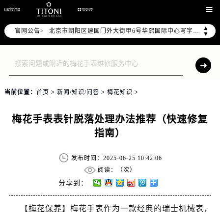
2026年7月售后服务中心最新网点地址：

北京市东城区东长安街1号东方广场写字楼W3座6层602室（需提前预约）
▲
官网公告>
北京市朝阳区建国门外大街甲6号华熙国际中心写字楼D座11层1102室（需提前预约）
▼
天津市和平区赤峰道136号天津国际金融中心写字楼26层2603室（需提前预约）
上海市徐汇区虹桥路3号港汇中心写字楼2座37层3705室（需提前预约）
上海市黄浦区南京东路299号宏伊国际广场写字楼8层806室（需提前预约）
南京市秦淮区中山南路1号（新街口）南京中心写字楼22层C1-1室（需提前预约）
当前位置：
首页
>
新闻/知识/问答
>
梅花知识
>
常州市新北区龙锦路1590号现代传媒中心写字楼5号楼10层1008室（需提前预约）
徐州市鼓楼区淮海东路29号苏宁广场IFC国际金融中心写字楼35层3508室（需提前预约）
梅花手表表针脱落处理办法推荐（快速修复
扬州市邗江区国展路29号星耀天地写字楼1号楼18层1803室（需提前预约）
指南）
盐城市盐都区世纪大道5号盐城金融城写字楼1号楼16层1604室（需提前预约）
泰州市海陵区永定东路399号置地商务中心东塔写字楼（华润万象城）17层1706室（需提前预约）
发布时间：2025-06-25 10:42:06
宁波市江北区大闸南路500号来福士广场办公楼20层2009室（需提前预约）
阅读：（
次）
杭州市上城区钱江路1366号华润大厦写字楼A座5层503-5室（需提前预约）
分享到：
金华市金东区东市南街777号金华万达广场写字楼4号楼22层2209室（需提前预约）
【
梅花保养
】梅花手表作为一款经典的瑞士机械表，
绍兴市越城区胜利东路379号世茂天际中心写字楼8层805室（需提前预约）