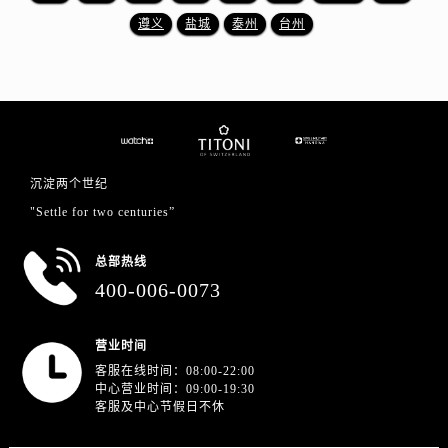
山东省德州市德城区东风中路售后服务中心（需提前预约）
遵义
盐城
泰州
台州
山东省东营市东营区济南路售后服务中心（需提前预约）
山东省济南市历下区经十路11111号华润中心写字楼（万象城）15层1508室售后服务中心（需提前预约）
山东省济宁市任城区太白楼路售后服务中心（需提前预约）
山东省莱芜市文化南路8号银座商城名表维修一楼名表维修售后服务中心（需提前预约）
山东省临沂市兰山区解放路售后服务中心（需提前预约）
山东省日照市东港区烟台路售后服务中心（需提前预约）
沉淀两个世纪
山东省泰安市泰山区财源街道泰山大街售后服务中心（需提前预约）
"Settle for two centuries”
山东省威海市环翠区新威海路89号振华商厦一楼名表维修售后服务中心（需提前预约）
山东省潍坊市奎文区东风东街售后服务中心（需提前预约）
总部热线
400-006-0073
山东省枣庄市滕州市北辛路与善国路交叉口售后服务中心（需提前预约）
山东省淄博市张店区金晶大道售后服务中心（需提前预约）
上海市黄浦区南京东路299号宏伊国际广场写字楼8层806室售后服务中心（需提前预约）
营业时间
客服在线时间：08:00-22:00
上海市徐汇区虹桥路3号港汇中心2座37层3705室售后服务中心（需提前预约）
中心营业时间：09:00-19:30
浙江省杭州市上城区钱江路1366号华润大厦A座5层503-5室售后服务中心（需提前预约）
客服及中心节假日不休
浙江省湖州市吴兴区劳动路售后服务中心（需提前预约）