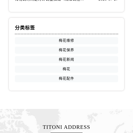
安徽省马鞍山市雨山区湖南西路售后服务中心（需提前预约）
安徽省宿州市埇桥区人民中路售后服务中心（需提前预约）
安徽省铜陵市铜官区石城大道售后服务中心（需提前预约）
安徽省芜湖市镜湖区中山路步行街售后服务中心（需提前预约）
分类标签
安徽省宣城市宣州区叠嶂西路售后服务中心（需提前预约）
梅花维修
福建省龙岩市新罗区九一南路售后服务中心（需提前预约）
梅花保养
福建省南平市建阳区人民西路售后服务中心（需提前预约）
梅花新闻
福建省宁德市蕉城区天湖东路售后服务中心（需提前预约）
福建省莆田市城厢区霞林街道荔华东大道售后服务中心（需提前预约）
梅花
福建省三明市三元区东乾二路售后服务中心（需提前预约）
梅花配件
福建省漳州市龙文区步港路售后服务中心（需提前预约）
江苏省常州市新北区龙锦路1590号现代传媒中心5号楼10层1008室售后服务中心（需提前预约）
江苏省淮安市清江浦区淮海北路售后服务中心（需提前预约）
江苏省连云港市海州区通灌北路售后服务中心（需提前预约）
江苏省南京市秦淮区中山南路1号南京中心22层22-C1-C3室售后服务中心（需提前预约）
TITONI ADDRESS
江苏省宿迁市宿城区西湖路售后服务中心（需提前预约）