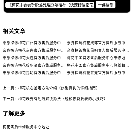
辽宁省朝阳市双塔区新华路售后服务中心（需提前预约）
一键复制
辽宁省丹东市振兴区七经街售后服务中心（需提前预约）
辽宁省抚顺市新抚区东一路售后服务中心（需提前预约）
辽宁省阜新市海州区解放大街售后服务中心（需提前预约）
相关文章
辽宁省葫芦岛市连山区中央路售后服务中心（需提前预约）
亲身探访梅花广州官方售后服务中心｜全部地址与售后电话（2026年7月最新）
亲身探访梅花成都官方售后服务中心｜网点地址与电话（2026年7月最新）
辽宁省锦州市古塔区中央大街售后服务中心（需提前预约）
亲身探访梅花嘉兴官方售后服务中心｜网点地址与电话（2026年7月最新）
亲身探访梅花昆明官方售后服务中心｜地址与官方电话（2026年7月最新）
辽宁省辽阳市白塔区新运大街售后服务中心（需提前预约）
亲身探访梅花大连官方售后服务中心｜网点地址与电话（2026年7月最新）
梅花中国官方售后服务中心维修地址与客服热线实地考察报告+多信源验证（2026年7月最新）
辽宁省盘锦市兴隆台区石油大街售后服务中心（需提前预约）
亲身探访梅花哈尔滨官方售后服务中心｜网点地址及官方热线（2026年7月最新）
梅花中国官方售后服务中心热线和维修门店详细地址实地考察报告_多信源验证（2026年7月最新）
辽宁省铁岭市银州区南马路售后服务中心（需提前预约）
亲身探访梅花昆明官方售后服务中心｜热线电话与网点地址（2026年7月最新）
亲身探访梅花东莞官方售后服务中心｜最新地址及服务热线（2026年7月最新）
辽宁省营口市站前区市府路与渤海大街交叉口售后服务中心（需提前预约）
辽宁省沈阳市沈河区中街路137号亨得利名表维修授权店1楼售后服务中心（需提前预约）
上一篇：
梅花核心鉴定方法介绍（辨别真伪的详细指南）
辽宁省沈阳市沈河区中街路83号亨得利名表维修授权店1楼售后服务中心（需提前预约）
下一篇：
梅花表壳有划痕解决办法（轻松修复爱表的小技巧）
北京市朝阳区建国门外大街甲6号华熙国际中心D座11层1102室售后服务中心（需提前预约）
北京市东城区东长安街1号王府井东方广场W3座6层602室售后服务中心（需提前预约）
了解更多
河北省保定市竞秀区朝阳北大街北国先天下售后服务中心（需提前预约）
梅花售后维修服务中心地址
内蒙古自治区阿拉善盟市左旗土尔扈特大街售后服务中心（需提前预约）