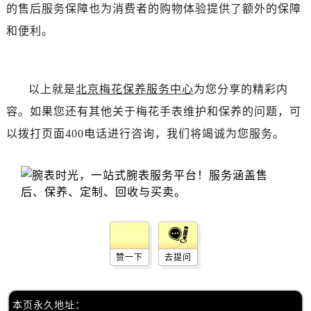
黑龙江省七台河市桃山区大同街售后服务中心（需提前预约）
的售后服务保障也为消费者的购物体验提供了额外的保障
黑龙江省齐齐哈尔市龙沙区龙华路售后服务中心（需提前预约）
和便利。
黑龙江省双鸭山市尖山区新兴大街售后服务中心（需提前预约）
黑龙江省绥化市北林区新华街与康庄路交叉口售后服务中心（需提前预约）
黑龙江省伊春市伊美区通河路售后服务中心（需提前预约）
以上就是
北京梅花保养服务中心
为您分享的精彩内
吉林省白城市洮北区明仁南街售后服务中心（需提前预约）
容。如果您还有其他关于梅花手表维护和保养的问题，可
吉林省白山市浑江区浑江大街售后服务中心（需提前预约）
以拨打页面400电话进行咨询，我们将竭诚为您服务。
吉林省吉林市船营区河南街售后服务中心（需提前预约）
吉林省辽源市龙山区人民大街售后服务中心（需提前预约）
吉林省梅河口市新华街道梅河大街售后服务中心（需提前预约）
吉林省四平市铁东区紫气大路与南九经街交汇处售后服务中心（需提前预约）
吉林省松原市宁江区五环大街售后服务中心（需提前预约）
吉林省通化市东昌区环通乡江南大街售后服务中心（需提前预约）
赞一下
去提问
吉林省延边市延吉市解放路售后服务中心（需提前预约）
辽宁省鞍山市铁东区站前街售后服务中心（需提前预约）
辽宁省本溪市平山区胜利路售后服务中心（需提前预约）
本页永久地址：