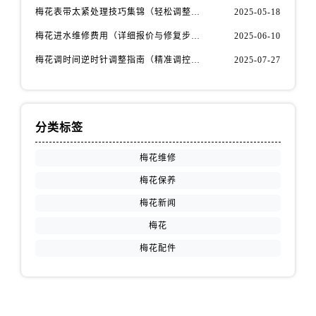
江西省宜春市袁州区中山中路售后服务中心（需提前预约）
梅花表带太紧处理技巧集锦（轻松调整佩戴舒适度的方法）
2025-05-18
江西省鹰潭市月湖区胜利东路售后服务中心（需提前预约）
梅花进水维修费用（详细报价与修复步骤）
2025-06-10
山东省德州市德城区东风中路售后服务中心（需提前预约）
梅花调时间逆时针调整指南（精准调控的秘诀）
2025-07-27
山东省东营市东营区济南路售后服务中心（需提前预约）
山东省济南市历下区经十路11111号华润中心写字楼（万象城）15层1508室售后服务中心（需提前预约）
山东省济宁市任城区太白楼路售后服务中心（需提前预约）
山东省莱芜市文化南路8号银座商城名表维修一楼名表维修售后服务中心（需提前预约）
分类标签
山东省临沂市兰山区解放路售后服务中心（需提前预约）
梅花维修
山东省日照市东港区烟台路售后服务中心（需提前预约）
梅花保养
山东省泰安市泰山区财源街道泰山大街售后服务中心（需提前预约）
山东省威海市环翠区新威海路89号振华商厦一楼名表维修售后服务中心（需提前预约）
梅花新闻
山东省潍坊市奎文区东风东街售后服务中心（需提前预约）
梅花
山东省枣庄市滕州市北辛路与善国路交叉口售后服务中心（需提前预约）
梅花配件
山东省淄博市张店区金晶大道售后服务中心（需提前预约）
上海市黄浦区南京东路299号宏伊国际广场写字楼8层806室售后服务中心（需提前预约）
上海市徐汇区虹桥路3号港汇中心2座37层3705室售后服务中心（需提前预约）