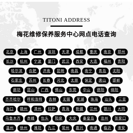
浙江省杭州市上城区钱江路1366号华润大厦A座5层503-5室售后服务中心（需提前预约）
浙江省湖州市吴兴区劳动路售后服务中心（需提前预约）
浙江省嘉兴市南湖区广益路705号嘉兴世界贸易中心A座13层1304室售后服务中心（需提前预约）
TITONI ADDRESS
浙江省金华市金东区东市南街777号金华万达广场4号楼22楼2209室售后服务中心（需提前预约）
梅花维修保养服务中心网点电话查询
浙江省丽水市莲都区解放街售后服务中心（需提前预约）
浙江省宁波市江北区大闸南路500号来福士广场办公楼20层2009室售后服务中心（需提前预约）
北京
上海
广州
深圳
天津
成都
重庆
南京
郑州
浙江省衢州市柯城区上街售后服务中心（需提前预约）
浙江省绍兴市越城区胜利东路379号世茂天际中心写字楼8层805室售后服务中心（需提前预约）
长沙
杭州
宁波
厦门
武汉
西安
大连
福州
贵阳
浙江省舟山市定海区解放东路售后服务中心（需提前预约）
哈尔滨
合肥
济南
昆明
南昌
南宁
青岛
沈阳
澳门特别行政区大堂区议事亭前地（新马路）售后服务中心（需提前预约）
石家庄
苏州
长春
河北
太原
保定
唐山
邯郸
澳门特别行政区风顺堂区南湾大马路售后服务中心（需提前预约）
廊坊
昆山
广西
佛山
东莞
中山
德阳
绵阳
澳门特别行政区花地玛堂区关闸广场售后服务中心（需提前预约）
齐齐哈尔
呼和浩特
吉林
无锡
芜湖
珠海
汕头
三亚
澳门特别行政区花王堂区大三巴商圈售后服务中心（需提前预约）
海口
赣州
漳州
拉萨
青海
新疆
兰州
银川
大同
澳门特别行政区嘉模堂区官也街售后服务中心（需提前预约）
乌鲁木齐
赤峰
包头
阳泉
大庆
秦皇岛
沧州
张家口
澳门省路氹城市金光大道售后服务中心（需提前预约）
澳门特别行政区望德堂区塔石广场售后服务中心（需提前预约）
温州
徐州
潍坊
九江
常州
嘉兴
南通
临沂
淮安