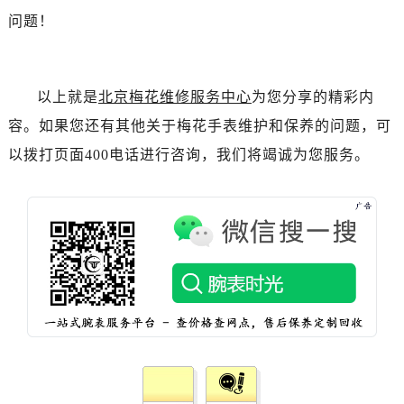
河北省保定市竞秀区朝阳北大街北国先天下售后服务中心（需提前预约）
问题！
内蒙古自治区阿拉善盟市左旗土尔扈特大街售后服务中心（需提前预约）
内蒙古自治区巴彦淖尔市临河区新华街售后服务中心（需提前预约）
内蒙古自治区包头市青山区幸福路甲3号王府井百货名表维修售后服务中心（需提前预约）
以上就是
北京梅花维修服务中心
为您分享的精彩内
内蒙古自治区赤峰市红山区哈达街售后服务中心（需提前预约）
容。如果您还有其他关于梅花手表维护和保养的问题，可
内蒙古自治区鄂尔多斯市东胜区伊金霍洛街售后服务中心（需提前预约）
以拨打页面400电话进行咨询，我们将竭诚为您服务。
内蒙古自治区呼伦贝尔市海拉尔区中央街售后服务中心（需提前预约）
内蒙古自治区通辽市科尔沁区明仁大街售后服务中心（需提前预约）
内蒙古自治区乌海市海勃湾区人民南路售后服务中心（需提前预约）
内蒙古自治区乌兰察布市集宁区恩和大街售后服务中心（需提前预约）
内蒙古自治区锡林郭勒盟市锡林浩特市光明街与额尔敦路交叉口售后服务中心（需提前预约）
内蒙古自治区兴安盟市乌兰浩特市兴安大街售后服务中心（需提前预约）
山西省大同市平城区迎宾街售后服务中心（需提前预约）
山西省晋城市城区黄华街售后服务中心（需提前预约）
山西省晋中市榆次区顺城街售后服务中心（需提前预约）
山西省临汾市尧都区解放路售后服务中心（需提前预约）