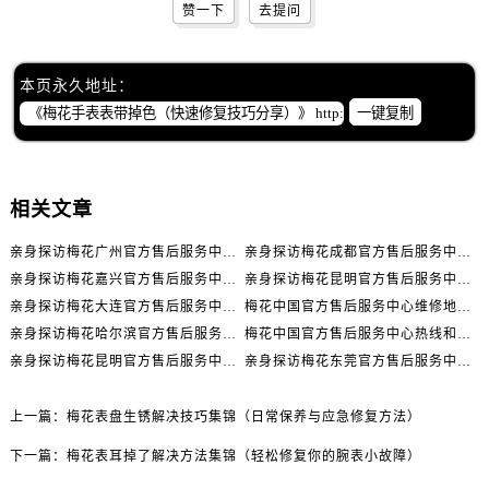
山西省吕梁市离石区永宁中路与建设街交叉口售后服务中心（需提前预约）
赞一下
去提问
山西省朔州市朔城区怡西路与鄯阳西街交汇处售后服务中心（需提前预约）
山西省忻州市忻府区和平东街与七一南路交叉口售后服务中心（需提前预约）
本页永久地址：
山西省阳泉市郊区平阳东街与新城大道交叉口售后服务中心（需提前预约）
一键复制
山西省运城市盐湖区河东街售后服务中心（需提前预约）
山西省长治市潞州区英雄中路售后服务中心（需提前预约）
山西省太原市迎泽区迎泽街道解放路15号亨得利名表维修授权店3楼售后服务中心（需提前预约）
相关文章
天津市和平区赤峰道136号天津国际金融中心26层2603室售后服务中心（需提前预约）
亲身探访梅花广州官方售后服务中心｜全部地址与售后电话（2026年7月最新）
亲身探访梅花成都官方售后服务中心｜网点地址与电话（2026年7月最新）
安徽省安庆市迎江区人民路售后服务中心（需提前预约）
亲身探访梅花嘉兴官方售后服务中心｜网点地址与电话（2026年7月最新）
亲身探访梅花昆明官方售后服务中心｜地址与官方电话（2026年7月最新）
安徽省蚌埠市蚌山区淮河路售后服务中心（需提前预约）
亲身探访梅花大连官方售后服务中心｜网点地址与电话（2026年7月最新）
梅花中国官方售后服务中心维修地址与客服热线实地考察报告+多信源验证（2026年7月最新）
安徽省亳州市谯城区魏武大道售后服务中心（需提前预约）
亲身探访梅花哈尔滨官方售后服务中心｜网点地址及官方热线（2026年7月最新）
梅花中国官方售后服务中心热线和维修门店详细地址实地考察报告_多信源验证（2026年7月最新）
安徽省池州市贵池区长江路售后服务中心（需提前预约）
亲身探访梅花昆明官方售后服务中心｜热线电话与网点地址（2026年7月最新）
亲身探访梅花东莞官方售后服务中心｜最新地址及服务热线（2026年7月最新）
安徽省滁州市琅琊区南谯北路售后服务中心（需提前预约）
安徽省阜阳市颍州区颍州北路售后服务中心（需提前预约）
上一篇：
梅花表盘生锈解决技巧集锦（日常保养与应急修复方法）
安徽省淮北市相山区淮海路售后服务中心（需提前预约）
下一篇：
梅花表耳掉了解决方法集锦（轻松修复你的腕表小故障）
安徽省淮南市田家庵区国庆中路售后服务中心（需提前预约）