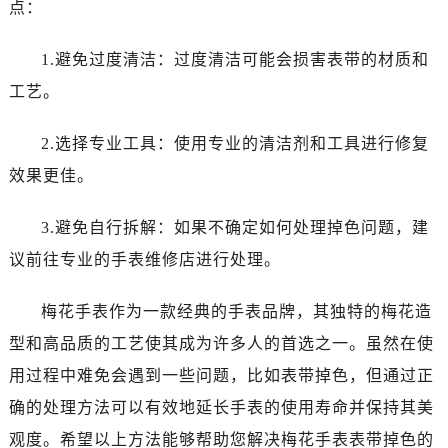
点：
辽宁省鞍山市铁东区站前街售后服务中心（需提前预约）
辽宁省本溪市平山区胜利路售后服务中心（需提前预约）
1.避免过度清洁：过度清洁可能会损害表带的材质和
辽宁省朝阳市双塔区新华路售后服务中心（需提前预约）
工艺。
辽宁省丹东市振兴区七经街售后服务中心（需提前预约）
辽宁省抚顺市新抚区东一路售后服务中心（需提前预约）
2.选择专业工具：使用专业的清洁剂和工具进行修复
辽宁省阜新市海州区解放大街售后服务中心（需提前预约）
效果更佳。
辽宁省葫芦岛市连山区中央路售后服务中心（需提前预约）
辽宁省锦州市古塔区中央大街售后服务中心（需提前预约）
3.避免自行拆解：如果不确定如何处理掉色问题，建
辽宁省辽阳市白塔区新运大街售后服务中心（需提前预约）
议前往专业的手表维修店进行处理。
辽宁省盘锦市兴隆台区石油大街售后服务中心（需提前预约）
辽宁省铁岭市银州区南马路售后服务中心（需提前预约）
梅花手表作为一款经典的手表品牌，其独特的梅花造
辽宁省营口市站前区市府路与渤海大街交叉口售后服务中心（需提前预约）
型和高品质的工艺使其成为许多人的首选之一。虽然在使
辽宁省沈阳市沈河区中街路137号亨得利名表维修授权店1楼售后服务中心（需提前预约）
辽宁省沈阳市沈河区中街路83号亨得利名表维修授权店1楼售后服务中心（需提前预约）
用过程中难免会遇到一些问题，比如表带掉色，但通过正
北京市朝阳区建国门外大街甲6号华熙国际中心D座11层1102室售后服务中心（需提前预约）
确的处理方法可以有效地延长手表的使用寿命并保持其美
北京市东城区东长安街1号王府井东方广场W3座6层602室售后服务中心（需提前预约）
观度。希望以上方法能够帮助您解决梅花手表表带掉色的