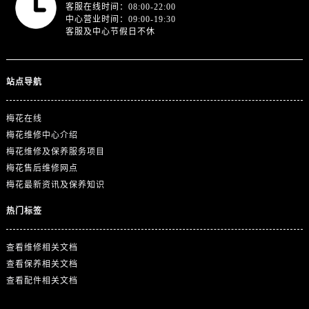
广东省阳江市江城区东风一路售后服务中心（需提前预约）
客服在线时间：08:00-22:00
中心营业时间：09:00-19:30
广东省云浮市云城区金山路售后服务中心（需提前预约）
客服及中心节假日不休
广东省湛江市赤坎区观海北路售后服务中心（需提前预约）
广东省肇庆市端州区信安大道与砚都大道交汇处售后服务中心（需提前预约）
站点导航
广西壮族自治区百色市右江区中山二路售后服务中心（需提前预约）
广西壮族自治区北海市海城区北京路售后服务中心（需提前预约）
梅花在线
广西壮族自治区崇左市江州区石景林街道友谊大道与丽川路交汇处售后服务中心（需提前预约）
梅花维修中心介绍
广西壮族自治区防城港市港口区金花茶大道售后服务中心（需提前预约）
梅花维修及保养服务项目
广西壮族自治区贵港市港北区港城街道布山大道与仙衣路交叉口售后服务中心（需提前预约）
梅花售后维修网点
广西壮族自治区桂林市秀峰区红岭路售后服务中心（需提前预约）
梅花最新资讯及保养知识
广西壮族自治区河池市金城江区金城江街道朝阳路售后服务中心（需提前预约）
热门标签
广西壮族自治区贺州市八步区城东街道灵峰南路售后服务中心（需提前预约）
广西壮族自治区来宾市兴宾区桂中大道售后服务中心（需提前预约）
查看维修相关文档
广西壮族自治区柳州市城中区中山中路售后服务中心（需提前预约）
查看保养相关文档
广西壮族自治区钦州市钦南区金海湾东大街售后服务中心（需提前预约）
查看配件相关文档
广西壮族自治区梧州市万秀区龙湖镇高旺路售后服务中心（需提前预约）