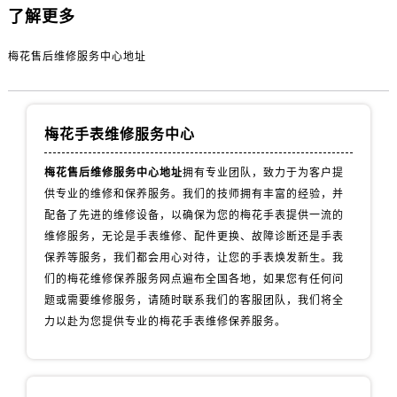
安徽省黄山市屯溪区黄山西路售后服务中心（需提前预约）
了解更多
安徽省六安市金安区解放中路售后服务中心（需提前预约）
安徽省马鞍山市雨山区湖南西路售后服务中心（需提前预约）
梅花售后维修服务中心地址
安徽省宿州市埇桥区人民中路售后服务中心（需提前预约）
安徽省铜陵市铜官区石城大道售后服务中心（需提前预约）
安徽省芜湖市镜湖区中山路步行街售后服务中心（需提前预约）
梅花手表维修服务中心
安徽省宣城市宣州区叠嶂西路售后服务中心（需提前预约）
梅花售后维修服务中心地址
拥有专业团队，致力于为客户提
福建省龙岩市新罗区九一南路售后服务中心（需提前预约）
供专业的维修和保养服务。我们的技师拥有丰富的经验，并
福建省南平市建阳区人民西路售后服务中心（需提前预约）
配备了先进的维修设备，以确保为您的梅花手表提供一流的
福建省宁德市蕉城区天湖东路售后服务中心（需提前预约）
维修服务，无论是手表维修、配件更换、故障诊断还是手表
福建省莆田市城厢区霞林街道荔华东大道售后服务中心（需提前预约）
保养等服务，我们都会用心对待，让您的手表焕发新生。我
们的梅花维修保养服务网点遍布全国各地，如果您有任何问
福建省三明市三元区东乾二路售后服务中心（需提前预约）
题或需要维修服务，请随时联系我们的客服团队，我们将全
福建省漳州市龙文区步港路售后服务中心（需提前预约）
力以赴为您提供专业的梅花手表维修保养服务。
江苏省常州市新北区龙锦路1590号现代传媒中心5号楼10层1008室售后服务中心（需提前预约）
江苏省淮安市清江浦区淮海北路售后服务中心（需提前预约）
江苏省连云港市海州区通灌北路售后服务中心（需提前预约）