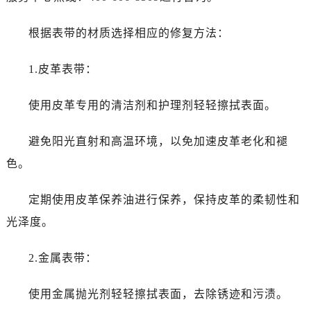
烟台市芝罘区胜利路139号万达金融中心A座907室（需提前预约）
长春市朝阳区西安大路727号中银大厦A座(旺进大厦)18层09室（需提前预约）
根据表带的材质选择相应的修复方法：
贵阳市南明区都司高架桥路33号亨特国际金融中心14楼14D（需提前预约）
昆明市盘龙区北京路928号同德昆明广场写字楼10层06室（需提前预约）
1.皮革表带：
石家庄市长安区中山东路39号勒泰中心写字楼B座13层07室（需提前预约）
西安市碑林区南关正街88号华侨城长安国际中心E座6楼10室（需提前预约）
使用皮革专用的清洁剂和护理剂轻轻擦拭表面。
海口市龙华区金贸东路5号海口华润大厦B座17层1707室（需提前预约）
避免阳光直射和高温环境，以免加速皮革老化和褪
唐山市路南区新华东道100号万达广场写字楼A座10层1002室（需提前预约）
台州市椒江区东海大道1800号腾达中心东1幢20楼2002室（需提前预约）
色。
内蒙古自治区呼和浩特市玉泉区大学西街70号华润万象城写字楼（鄂尔多斯大厦）23层2326室（需提前预约）
定期使用皮革保养油进行保养，保持皮革的柔韧性和
甘肃省兰州市七里河区西津西路16号兰州中心写字楼21层2102室（需提前预约）
重庆市解放碑渝中区民权路28号英利国际金融中心写字楼20层01室（需提前预约）
光泽度。
黑龙江省大庆市萨尔图区会战大街售后服务中心（需提前预约）
2.金属表带：
黑龙江省鹤岗市向阳区红军路售后服务中心（需提前预约）
黑龙江省黑河市爱辉区中央街售后服务中心（需提前预约）
使用金属抛光剂轻轻擦拭表面，去除锈迹和污渍。
黑龙江省鸡西市鸡冠区红军路售后服务中心（需提前预约）