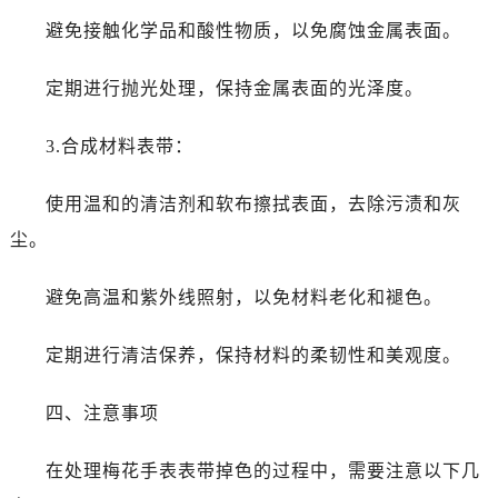
黑龙江省佳木斯市向阳区长安路售后服务中心（需提前预约）
避免接触化学品和酸性物质，以免腐蚀金属表面。
黑龙江省牡丹江市东安区太平路售后服务中心（需提前预约）
黑龙江省七台河市桃山区大同街售后服务中心（需提前预约）
定期进行抛光处理，保持金属表面的光泽度。
黑龙江省齐齐哈尔市龙沙区龙华路售后服务中心（需提前预约）
黑龙江省双鸭山市尖山区新兴大街售后服务中心（需提前预约）
3.合成材料表带：
黑龙江省绥化市北林区新华街与康庄路交叉口售后服务中心（需提前预约）
黑龙江省伊春市伊美区通河路售后服务中心（需提前预约）
使用温和的清洁剂和软布擦拭表面，去除污渍和灰
吉林省白城市洮北区明仁南街售后服务中心（需提前预约）
尘。
吉林省白山市浑江区浑江大街售后服务中心（需提前预约）
吉林省吉林市船营区河南街售后服务中心（需提前预约）
避免高温和紫外线照射，以免材料老化和褪色。
吉林省辽源市龙山区人民大街售后服务中心（需提前预约）
吉林省梅河口市新华街道梅河大街售后服务中心（需提前预约）
定期进行清洁保养，保持材料的柔韧性和美观度。
吉林省四平市铁东区紫气大路与南九经街交汇处售后服务中心（需提前预约）
四、注意事项
吉林省松原市宁江区五环大街售后服务中心（需提前预约）
吉林省通化市东昌区环通乡江南大街售后服务中心（需提前预约）
在处理梅花手表表带掉色的过程中，需要注意以下几
吉林省延边市延吉市解放路售后服务中心（需提前预约）