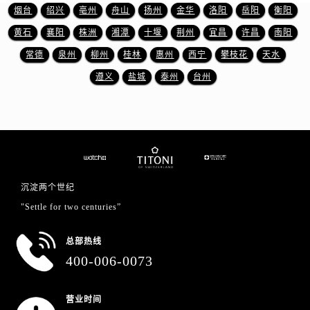
福建省福州市鼓楼区五四路128-1号恒力城写字楼15层03室售后服务中心（需提前预约）
烟台
绍兴
亳州
舟山
扬州
金华
洛阳
岳阳
衡阳
福建省厦门市思明区湖滨东路95号万象城华润大厦B座11层1104室售后服务中心（需提前预约）
黄石
襄阳
株洲
湘潭
十堰
荆州
宜昌
许昌
南阳
广东省潮州市潮安区新风路与潮汕路交汇处售后服务中心（需提前预约）
常德
泉州
柳州
桂林
惠州
西宁
攀枝花
天水
广东省广州市天河区天河路230号万菱汇国际中心A塔7层704室售后服务中心（需提前预约）
遵义
盐城
泰州
台州
广东省广州市越秀区环市东路371-375号世界贸易中心大厦南塔15层1507室售后服务中心（需提前预约）
广东省河源市源城区越王大道售后服务中心（需提前预约）
广东省惠州市惠城区江北文昌一路7号华贸大厦1座30层3005室售后服务中心（需提前预约）
广东省江门市蓬江区广场西路售后服务中心（需提前预约）
广东省揭阳市榕城进贤门步行街售后服务中心（需提前预约）
广东省茂名市电白区水东街道迎宾大道售后服务中心（需提前预约）
沉淀两个世纪
广东省梅州市梅江区金燕大道售后服务中心（需提前预约）
"Settle for two centuries”
广东省清远市清城区湖西路售后服务中心（需提前预约）
广东省汕头市龙湖区长平路售后服务中心（需提前预约）
总部热线
广东省汕尾市城区香洲街道园林社区翠园街售后服务中心（需提前预约）
400-006-0073
广东省韶关市武江区芙蓉新区与老城中心交汇处售后服务中心（需提前预约）
广东省深圳市罗湖区深南东路5001号华润大厦17层1701室售后服务中心（需提前预约）
营业时间