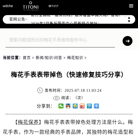
2026年7月全国官方售后客户服务热线：

官方全国统一服务热线，服务覆盖中国大陆、香港、澳门、台湾全部区域（非大陆需加拨“+86”）
▲
官网公告>
2026年7月售后服务中心最新网点地址：
▼
北京市东城区东长安街1号东方广场写字楼W3座6层602室（需提前预约）
北京市朝阳区建国门外大街甲6号华熙国际中心写字楼D座11层1102室（需提前预约）
天津市和平区赤峰道136号天津国际金融中心写字楼26层2603室（需提前预约）
上海市徐汇区虹桥路3号港汇中心写字楼2座37层3705室（需提前预约）
当前位置：
首页
>
新闻/知识/问答
>
梅花知识
>
上海市黄浦区南京东路299号宏伊国际广场写字楼8层806室（需提前预约）
南京市秦淮区中山南路1号（新街口）南京中心写字楼22层C1-1室（需提前预约）
梅花手表表带掉色（快速修复技巧分享）
常州市新北区龙锦路1590号现代传媒中心写字楼5号楼10层1008室（需提前预约）
徐州市鼓楼区淮海东路29号苏宁广场IFC国际金融中心写字楼35层3508室（需提前预约）
发布时间：2025-07-18 11:03:24
扬州市邗江区国展路29号星耀天地写字楼1号楼18层1803室（需提前预约）
阅读：（
次）
盐城市盐都区世纪大道5号盐城金融城写字楼1号楼16层1604室（需提前预约）
分享到：
泰州市海陵区永定东路399号置地商务中心东塔写字楼（华润万象城）17层1706室（需提前预约）
【
梅花保养
】梅花手表表带掉色处理方法是什么。梅
宁波市江北区大闸南路500号来福士广场办公楼20层2009室（需提前预约）
花手表，作为一款经典的手表品牌，其独特的梅花造型和
杭州市上城区钱江路1366号华润大厦写字楼A座5层503-5室（需提前预约）