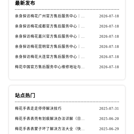
江苏省南京市秦淮区中山南路1号南京中心22层22-C1-C3室售后服务中心（需提前预约）
最新发布
江苏省宿迁市宿城区西湖路售后服务中心（需提前预约）
亲身探访梅花广州官方售后服务中心｜全部地址与售后电话（2026年7月最新）
2026-07-18
江苏省泰州市海陵区永定东路399号置地商务中心东塔（华润万象城）17层1706室售后服务中心（需提前预约）
亲身探访梅花成都官方售后服务中心｜网点地址与电话（2026年7月最新）
2026-07-18
江苏省徐州市鼓楼区淮海东路29号苏宁广场IFC国际金融中心35层3508室售后服务中心（需提前预约）
江苏省盐城市盐都区世纪大道5号盐城金融城写字楼1号楼16层1604室售后服务中心（需提前预约）
亲身探访梅花嘉兴官方售后服务中心｜网点地址与电话（2026年7月最新）
2026-07-18
江苏省扬州市邗江区国展路29号星耀天地写字楼1号楼18层1803室售后服务中心（需提前预约）
亲身探访梅花昆明官方售后服务中心｜地址与官方电话（2026年7月最新）
2026-07-18
江苏省镇江市京口区中山东路售后服务中心（需提前预约）
亲身探访梅花大连官方售后服务中心｜网点地址与电话（2026年7月最新）
2026-07-18
江西省抚州市临川区赣东大道售后服务中心（需提前预约）
梅花中国官方售后服务中心维修地址与客服热线实地考察报告+多信源验证（2026年7月最新）
2026-07-18
江西省赣州市章贡区文清路售后服务中心（需提前预约）
江西省吉安市吉州区井冈山大道售后服务中心（需提前预约）
江西省景德镇市珠山区珠山中路售后服务中心（需提前预约）
江西省九江市浔阳区浔阳路售后服务中心（需提前预约）
站点热门
江西省南昌市红谷滩新区红谷中大道998号绿地双子塔（中央广场）A1座办公楼14层1407室售后服务中心（需提前预约）
梅花手表走走停停解决技巧
2025-07-31
江西省萍乡市安源区萍安北大道与康庄路交叉口售后服务中心（需提前预约）
梅花手表表壳有划痕解决办法详解（日常保养与修复技巧指南）
2025-06-20
江西省上饶市信州区滨江西路售后服务中心（需提前预约）
江西省新余市渝水区北湖西路售后服务中心（需提前预约）
梅花手表表蒙子坏了解决方法大全（快速修复指南）
2025-06-29