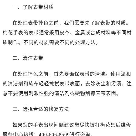
沈阳市沈河区中街路137号亨得利名表服务中心（品牌授权店）1层整层（需提前预约）
一、了解表带材质
沈阳市沈河区中街路83号亨得利名表服务中心（品牌授权店）1层整层（需提前预约）
乌鲁木齐市天山区红山路26号时代广场（CCMALL）C座17层17-B（需提前预约）
在处理表带掉色之前，我们需要先了解表带的材质。
温州市鹿城区锦绣路1067号置信广场10层1015室（需提前预约）
梅花手表的表带通常采用皮革、金属或合成材料等不同材
哈尔滨市道里区友谊西路600号富力中心T2座写字楼29层03室（需提前预约）
质制作。不同的材质需要不同的处理方法。
大连市中山区人民路15号国际金融大厦7层G室（需提前预约）
佛山市禅城区季华五路57号万科金融中心C座12层1205室（需提前预约）
二、清洁表带
东莞市东城街道鸿福东路1号民盈国贸中心T1写字楼9层907室（需提前预约）
无锡市梁溪区人民中路139号恒隆广场写字楼1座11层1104室（需提前预约）
在处理掉色之前，首先要确保表带的清洁。使用温和
南通市崇川区工农路57号圆融广场写字楼16层1603室（需提前预约）
的清洁剂和软布轻轻擦拭表带表面，去除灰尘和污渍。注
苏州市苏州工业园区星港街199号苏州中心办公楼C座22层08室（需提前预约）
意不要使用刺激性强的清洁剂或硬物刮擦表带表面。
武汉市江汉区解放大道686号世界贸易大厦38层09室（需提前预约）
南宁市青秀区金湖路59号地王大厦12楼1224室（需提前预约）
三、选择合适的修复方法
合肥市蜀山区潜山路111号万象城华润大厦B座12楼03室（需提前预约）
泉州市丰泽区宝洲路729号浦西万达中心写字楼A座7楼709室（需提前预约）
如果您的手表出现问题建议您尽快拨打梅花售后维修
青岛市南区山东路6号华润大厦B座22层04室（需提前预约）
服务中心热线：400-606-8509进行咨询。