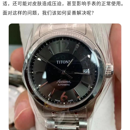
适，还可能对皮肤造成压迫，甚至影响手表的正常使用。
广州市天河区天河路230号万菱汇国际中心写字楼A塔7层704室（需提前预约）
面对这样的问题，我们该如何妥善解决呢？
广州市越秀区环市东路371-375号世界贸易中心大厦南塔写字楼15层07室（需提前预约）
深圳市罗湖区深南东路5001号华润大厦写字楼17层1701室（需提前预约）
惠州市惠城区江北文昌一路7号华贸大厦写字楼1座30层05室（需提前预约）
厦门市思明区湖滨东路95号华润大厦写字楼B座11层1104室（需提前预约）
福州市鼓楼区五四路128-1号恒力城写字楼15层03室（需提前预约）
成都市锦江区人民东路6号SAC东原中心写字楼24层2406B室（需提前预约）
重庆市江北区观音桥步行街2号融恒时代广场写字楼9层902室（需提前预约）
长沙市芙蓉区定王台街道建湘路393号世茂环球金融中心写字楼（芙蓉广场）10层13室（需提前预约）
郑州市二七区铭功路10号华润大厦写字楼29层2905室（需提前预约）
太原市迎泽区解放路15号亨得利名表服务中心（品牌授权店）3层整层（需提前预约）
沈阳市沈河区中街路137号亨得利名表服务中心（品牌授权店）1层整层（需提前预约）
沈阳市沈河区中街路83号亨得利名表服务中心（品牌授权店）1层整层（需提前预约）
乌鲁木齐市天山区红山路26号时代广场（CCMALL）C座17层17-B（需提前预约）
温州市鹿城区锦绣路1067号置信广场10层1015室（需提前预约）
哈尔滨市道里区友谊西路600号富力中心T2座写字楼29层03室（需提前预约）