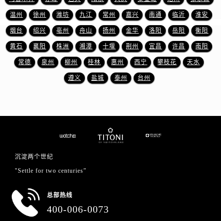
山东省济宁市任城区太白楼路售后服务中心（需提前预约）
温州
徐州
潍坊
九江
常州
嘉兴
南通
临沂
淮安
山东省莱芜市文化南路8号银座商城名表维修一楼名表维修售后服务中心（需提前预约）
烟台
绍兴
亳州
舟山
扬州
金华
洛阳
岳阳
衡阳
山东省临沂市兰山区解放路售后服务中心（需提前预约）
黄石
襄阳
株洲
湘潭
十堰
荆州
宜昌
许昌
南阳
山东省日照市东港区烟台路售后服务中心（需提前预约）
常德
泉州
柳州
桂林
惠州
西宁
攀枝花
天水
山东省泰安市泰山区财源街道泰山大街售后服务中心（需提前预约）
遵义
盐城
泰州
台州
山东省威海市环翠区新威海路89号振华商厦一楼名表维修售后服务中心（需提前预约）
山东省潍坊市奎文区东风东街售后服务中心（需提前预约）
山东省枣庄市滕州市北辛路与善国路交叉口售后服务中心（需提前预约）
山东省淄博市张店区金晶大道售后服务中心（需提前预约）
上海市黄浦区南京东路299号宏伊国际广场写字楼8层806室售后服务中心（需提前预约）
上海市徐汇区虹桥路3号港汇中心2座37层3705室售后服务中心（需提前预约）
沉淀两个世纪
浙江省杭州市上城区钱江路1366号华润大厦A座5层503-5室售后服务中心（需提前预约）
"Settle for two centuries”
浙江省湖州市吴兴区劳动路售后服务中心（需提前预约）
浙江省嘉兴市南湖区广益路705号嘉兴世界贸易中心A座13层1304室售后服务中心（需提前预约）
总部热线
浙江省金华市金东区东市南街777号金华万达广场4号楼22楼2209室售后服务中心（需提前预约）
400-006-0073
浙江省丽水市莲都区解放街售后服务中心（需提前预约）