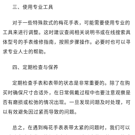
三、使用专业工具
西安市碑林区南关正街88号华侨城长安国际中心E座6楼10室（需提前预约）
海口市龙华区金贸东路5号海口华润大厦B座17层1707室（需提前预约）
对于一些特殊款式的梅花手表，可能需要使用专业的
唐山市路南区新华东道100号万达广场写字楼A座10层1002室（需提前预约）
工具来进行调整。这时建议查阅相关说明书或在线搜索具
台州市椒江区东海大道1800号腾达中心东1幢20楼2002室（需提前预约）
内蒙古自治区呼和浩特市玉泉区大学西街70号华润万象城写字楼（鄂尔多斯大厦）23层2326室（需提前预约）
体型号的手表维修指南，按照步骤操作。必要时也可以寻
甘肃省兰州市七里河区西津西路16号兰州中心写字楼21层2102室（需提前预约）
求专业人士的帮助。
重庆市解放碑渝中区民权路28号英利国际金融中心写字楼20层01室（需提前预约）
黑龙江省大庆市萨尔图区会战大街售后服务中心（需提前预约）
四、定期检查与保养
黑龙江省鹤岗市向阳区红军路售后服务中心（需提前预约）
定期检查手表和表带的状态是非常重要的。除了在购
黑龙江省黑河市爱辉区中央街售后服务中心（需提前预约）
黑龙江省鸡西市鸡冠区红军路售后服务中心（需提前预约）
买时确保尺寸合适外，在日常佩戴过程中也要注意观察是
黑龙江省佳木斯市向阳区长安路售后服务中心（需提前预约）
否有磨损或松弛的情况出现。一旦发现问题及时处理，可
黑龙江省牡丹江市东安区太平路售后服务中心（需提前预约）
以有效避免因过紧而导致的问题。
黑龙江省七台河市桃山区大同街售后服务中心（需提前预约）
黑龙江省齐齐哈尔市龙沙区龙华路售后服务中心（需提前预约）
总之，在遇到梅花手表表带太紧的问题时，我们可以
黑龙江省双鸭山市尖山区新兴大街售后服务中心（需提前预约）