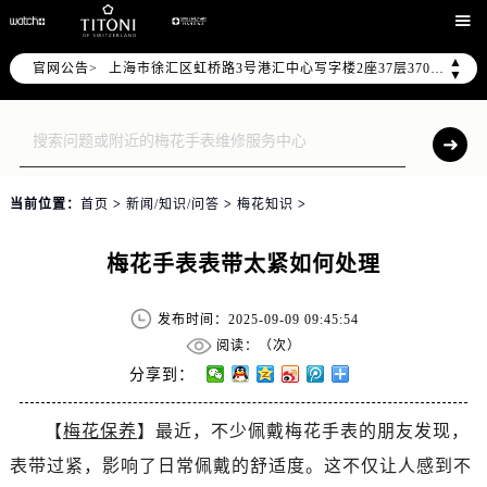

天津市和平区赤峰道136号天津国际金融中心写字楼26层2603室（需提前预约）
上海市徐汇区虹桥路3号港汇中心写字楼2座37层3705室（需提前预约）
▲
官网公告>
▼
上海市黄浦区南京东路299号宏伊国际广场写字楼8层806室（需提前预约）
南京市秦淮区中山南路1号（新街口）南京中心写字楼22层C1-1室（需提前预约）
常州市新北区龙锦路1590号现代传媒中心写字楼5号楼10层1008室（需提前预约）
徐州市鼓楼区淮海东路29号苏宁广场IFC国际金融中心写字楼35层3508室（需提前预约）
当前位置：
首页
>
新闻/知识/问答
>
梅花知识
>
扬州市邗江区国展路29号星耀天地写字楼1号楼18层1803室（需提前预约）
盐城市盐都区世纪大道5号盐城金融城写字楼1号楼16层1604室（需提前预约）
梅花手表表带太紧如何处理
泰州市海陵区永定东路399号置地商务中心东塔写字楼（华润万象城）17层1706室（需提前预约）
宁波市江北区大闸南路500号来福士广场办公楼20层2009室（需提前预约）
发布时间：2025-09-09 09:45:54
杭州市上城区钱江路1366号华润大厦写字楼A座5层503-5室（需提前预约）
阅读：（
次）
金华市金东区东市南街777号金华万达广场写字楼4号楼22层2209室（需提前预约）
分享到：
绍兴市越城区胜利东路379号世茂天际中心写字楼8层805室（需提前预约）
嘉兴市南湖区广益路705号嘉兴世界贸易中心写字楼A座13层1304室（需提前预约）
【
梅花保养
】最近，不少佩戴梅花手表的朋友发现，
南昌市红谷滩新区红谷中大道998号绿地双子塔（中央广场）A1座办公楼14层07室（需提前预约）
表带过紧，影响了日常佩戴的舒适度。这不仅让人感到不
济南市历下区经十路11111号华润中心写字楼（万象城）15层1508室（需提前预约）