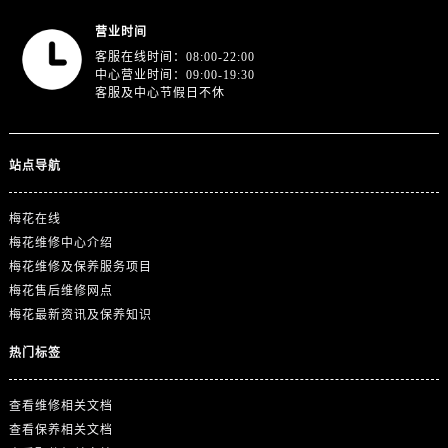
浙江省宁波市江北区大闸南路500号来福士广场办公楼20层2009室售后服务中心（需提前预约）
营业时间
浙江省衢州市柯城区上街售后服务中心（需提前预约）
客服在线时间：08:00-22:00
中心营业时间：09:00-19:30
浙江省绍兴市越城区胜利东路379号世茂天际中心写字楼8层805室售后服务中心（需提前预约）
客服及中心节假日不休
浙江省舟山市定海区解放东路售后服务中心（需提前预约）
澳门特别行政区大堂区议事亭前地（新马路）售后服务中心（需提前预约）
澳门特别行政区风顺堂区南湾大马路售后服务中心（需提前预约）
站点导航
澳门特别行政区花地玛堂区关闸广场售后服务中心（需提前预约）
梅花在线
澳门特别行政区花王堂区大三巴商圈售后服务中心（需提前预约）
梅花维修中心介绍
澳门特别行政区嘉模堂区官也街售后服务中心（需提前预约）
梅花维修及保养服务项目
澳门省路氹城市金光大道售后服务中心（需提前预约）
梅花售后维修网点
澳门特别行政区望德堂区塔石广场售后服务中心（需提前预约）
梅花最新资讯及保养知识
福建省福州市鼓楼区五四路128-1号恒力城写字楼15层03室售后服务中心（需提前预约）
热门标签
福建省厦门市思明区湖滨东路95号万象城华润大厦B座11层1104室售后服务中心（需提前预约）
广东省潮州市潮安区新风路与潮汕路交汇处售后服务中心（需提前预约）
查看维修相关文档
广东省广州市天河区天河路230号万菱汇国际中心A塔7层704室售后服务中心（需提前预约）
查看保养相关文档
广东省广州市越秀区环市东路371-375号世界贸易中心大厦南塔15层1507室售后服务中心（需提前预约）