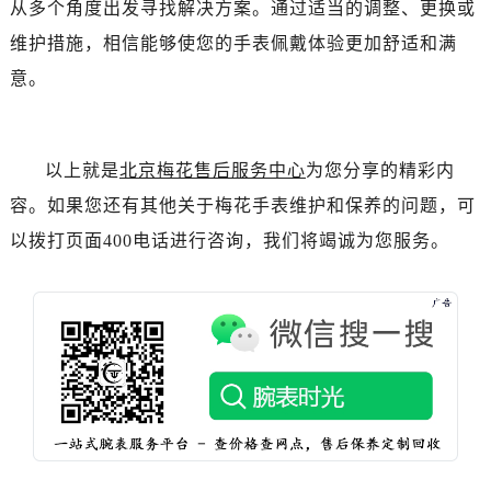
从多个角度出发寻找解决方案。通过适当的调整、更换或
黑龙江省绥化市北林区新华街与康庄路交叉口售后服务中心（需提前预约）
维护措施，相信能够使您的手表佩戴体验更加舒适和满
黑龙江省伊春市伊美区通河路售后服务中心（需提前预约）
意。
吉林省白城市洮北区明仁南街售后服务中心（需提前预约）
吉林省白山市浑江区浑江大街售后服务中心（需提前预约）
吉林省吉林市船营区河南街售后服务中心（需提前预约）
以上就是
北京梅花售后服务中心
为您分享的精彩内
吉林省辽源市龙山区人民大街售后服务中心（需提前预约）
容。如果您还有其他关于梅花手表维护和保养的问题，可
吉林省梅河口市新华街道梅河大街售后服务中心（需提前预约）
以拨打页面400电话进行咨询，我们将竭诚为您服务。
吉林省四平市铁东区紫气大路与南九经街交汇处售后服务中心（需提前预约）
吉林省松原市宁江区五环大街售后服务中心（需提前预约）
吉林省通化市东昌区环通乡江南大街售后服务中心（需提前预约）
吉林省延边市延吉市解放路售后服务中心（需提前预约）
辽宁省鞍山市铁东区站前街售后服务中心（需提前预约）
辽宁省本溪市平山区胜利路售后服务中心（需提前预约）
辽宁省朝阳市双塔区新华路售后服务中心（需提前预约）
辽宁省丹东市振兴区七经街售后服务中心（需提前预约）
辽宁省抚顺市新抚区东一路售后服务中心（需提前预约）