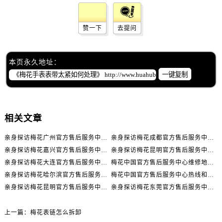
辽宁省阜新市海州区解放大街售后服务中心（需提前预约）
辽宁省葫芦岛市连山区中央路售后服务中心（需提前预约）
赞一下
去提问
辽宁省锦州市古塔区中央大街售后服务中心（需提前预约）
辽宁省辽阳市白塔区新运大街售后服务中心（需提前预约）
本页永久地址：
辽宁省盘锦市兴隆台区石油大街售后服务中心（需提前预约）
一键复制
辽宁省铁岭市银州区南马路售后服务中心（需提前预约）
辽宁省营口市站前区市府路与渤海大街交叉口售后服务中心（需提前预约）
辽宁省沈阳市沈河区中街路137号亨得利名表维修授权店1楼售后服务中心（需提前预约）
相关文章
辽宁省沈阳市沈河区中街路83号亨得利名表维修授权店1楼售后服务中心（需提前预约）
北京市朝阳区建国门外大街甲6号华熙国际中心D座11层1102室售后服务中心（需提前预约）
亲身探访梅花广州官方售后服务中心｜全部地址与售后电话（2026年7月最新）
亲身探访梅花成都官方售后服务中心｜网点地址与电话（2026年7月最新）
亲身探访梅花嘉兴官方售后服务中心｜网点地址与电话（2026年7月最新）
亲身探访梅花昆明官方售后服务中心｜地址与官方电话（2026年7月最新）
北京市东城区东长安街1号王府井东方广场W3座6层602室售后服务中心（需提前预约）
亲身探访梅花大连官方售后服务中心｜网点地址与电话（2026年7月最新）
梅花中国官方售后服务中心维修地址与客服热线实地考察报告+多信源验证（2026年7月最新）
河北省保定市竞秀区朝阳北大街北国先天下售后服务中心（需提前预约）
亲身探访梅花哈尔滨官方售后服务中心｜网点地址及官方热线（2026年7月最新）
梅花中国官方售后服务中心热线和维修门店详细地址实地考察报告_多信源验证（2026年7月最新）
内蒙古自治区阿拉善盟市左旗土尔扈特大街售后服务中心（需提前预约）
亲身探访梅花昆明官方售后服务中心｜热线电话与网点地址（2026年7月最新）
亲身探访梅花东莞官方售后服务中心｜最新地址及服务热线（2026年7月最新）
内蒙古自治区巴彦淖尔市临河区新华街售后服务中心（需提前预约）
内蒙古自治区包头市青山区幸福路甲3号王府井百货名表维修售后服务中心（需提前预约）
上一篇：
梅花表链怎么拆卸
内蒙古自治区赤峰市红山区哈达街售后服务中心（需提前预约）