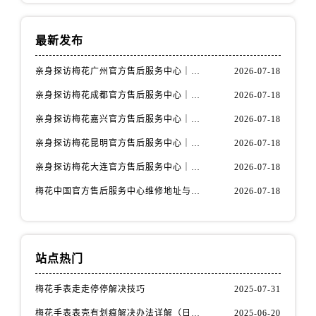
山西省长治市潞州区英雄中路售后服务中心（需提前预约）
山西省太原市迎泽区迎泽街道解放路15号亨得利名表维修授权店3楼售后服务中心（需提前预约）
最新发布
天津市和平区赤峰道136号天津国际金融中心26层2603室售后服务中心（需提前预约）
亲身探访梅花广州官方售后服务中心｜全部地址与售后电话（2026年7月最新）
2026-07-18
安徽省安庆市迎江区人民路售后服务中心（需提前预约）
亲身探访梅花成都官方售后服务中心｜网点地址与电话（2026年7月最新）
2026-07-18
安徽省蚌埠市蚌山区淮河路售后服务中心（需提前预约）
安徽省亳州市谯城区魏武大道售后服务中心（需提前预约）
亲身探访梅花嘉兴官方售后服务中心｜网点地址与电话（2026年7月最新）
2026-07-18
安徽省池州市贵池区长江路售后服务中心（需提前预约）
亲身探访梅花昆明官方售后服务中心｜地址与官方电话（2026年7月最新）
2026-07-18
安徽省滁州市琅琊区南谯北路售后服务中心（需提前预约）
亲身探访梅花大连官方售后服务中心｜网点地址与电话（2026年7月最新）
2026-07-18
安徽省阜阳市颍州区颍州北路售后服务中心（需提前预约）
梅花中国官方售后服务中心维修地址与客服热线实地考察报告+多信源验证（2026年7月最新）
2026-07-18
安徽省淮北市相山区淮海路售后服务中心（需提前预约）
安徽省淮南市田家庵区国庆中路售后服务中心（需提前预约）
安徽省黄山市屯溪区黄山西路售后服务中心（需提前预约）
安徽省六安市金安区解放中路售后服务中心（需提前预约）
站点热门
安徽省马鞍山市雨山区湖南西路售后服务中心（需提前预约）
梅花手表走走停停解决技巧
2025-07-31
安徽省宿州市埇桥区人民中路售后服务中心（需提前预约）
梅花手表表壳有划痕解决办法详解（日常保养与修复技巧指南）
2025-06-20
安徽省铜陵市铜官区石城大道售后服务中心（需提前预约）