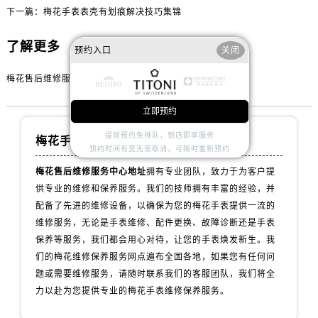
下一篇：
梅花手表表壳有划痕解决技巧集锦
内蒙古自治区鄂尔多斯市东胜区伊金霍洛街售后服务中心（需提前预约）
内蒙古自治区呼伦贝尔市海拉尔区中央街售后服务中心（需提前预约）
了解更多
预约入口
关闭
内蒙古自治区通辽市科尔沁区明仁大街售后服务中心（需提前预约）
内蒙古自治区乌海市海勃湾区人民南路售后服务中心（需提前预约）
梅花售后维修服务中心地址
内蒙古自治区乌兰察布市集宁区恩和大街售后服务中心（需提前预约）
立即预约
内蒙古自治区锡林郭勒盟市锡林浩特市光明街与额尔敦路交叉口售后服务中心（需提前预约）
提前预约免排队，到店即享服务
内蒙古自治区兴安盟市乌兰浩特市兴安大街售后服务中心（需提前预约）
梅花手表维修服务中心
预约时间有变无需取消，可随时重新预约
山西省大同市平城区迎宾街售后服务中心（需提前预约）
梅花售后维修服务中心地址
拥有专业团队，致力于为客户提
山西省晋城市城区黄华街售后服务中心（需提前预约）
供专业的维修和保养服务。我们的技师拥有丰富的经验，并
山西省晋中市榆次区顺城街售后服务中心（需提前预约）
配备了先进的维修设备，以确保为您的梅花手表提供一流的
山西省临汾市尧都区解放路售后服务中心（需提前预约）
维修服务，无论是手表维修、配件更换、故障诊断还是手表
山西省吕梁市离石区永宁中路与建设街交叉口售后服务中心（需提前预约）
保养等服务，我们都会用心对待，让您的手表焕发新生。我
山西省朔州市朔城区怡西路与鄯阳西街交汇处售后服务中心（需提前预约）
们的梅花维修保养服务网点遍布全国各地，如果您有任何问
题或需要维修服务，请随时联系我们的客服团队，我们将全
山西省忻州市忻府区和平东街与七一南路交叉口售后服务中心（需提前预约）
力以赴为您提供专业的梅花手表维修保养服务。
山西省阳泉市郊区平阳东街与新城大道交叉口售后服务中心（需提前预约）
山西省运城市盐湖区河东街售后服务中心（需提前预约）