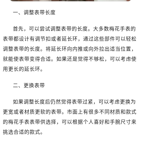
大连市中山区人民路15号国际金融大厦7层G室（需提前预约）
一、调整表带长度
佛山市禅城区季华五路57号万科金融中心C座12层1205室（需提前预约）
东莞市东城街道鸿福东路1号民盈国贸中心T1写字楼9层907室（需提前预约）
首先，可以尝试调整表带的长度。大多数梅花手表的
无锡市梁溪区人民中路139号恒隆广场写字楼1座11层1104室（需提前预约）
表带都设计有调节扣或者延长环，通过这些部件可以轻松
南通市崇川区工农路57号圆融广场写字楼16层1603室（需提前预约）
调整表带的长度。将延长环向内推或向外拉出适当位置，
苏州市苏州工业园区星港街199号苏州中心办公楼C座22层08室（需提前预约）
就能使表带变得合适。如果还是觉得不够松，可以考虑使
武汉市江汉区解放大道686号世界贸易大厦38层09室（需提前预约）
用更长的延长环。
南宁市青秀区金湖路59号地王大厦12楼1224室（需提前预约）
合肥市蜀山区潜山路111号万象城华润大厦B座12楼03室（需提前预约）
二、更换表带
泉州市丰泽区宝洲路729号浦西万达中心写字楼A座7楼709室（需提前预约）
青岛市南区山东路6号华润大厦B座22层04室（需提前预约）
如果调整长度后仍然觉得表带过紧，可以考虑更换为
烟台市芝罘区胜利路139号万达金融中心A座907室（需提前预约）
更宽或者材质更软的表带。市面上有很多不同材质和款式
长春市朝阳区西安大路727号中银大厦A座(旺进大厦)18层09室（需提前预约）
的梅花手表表带供选择，可以根据个人喜好和手腕尺寸来
贵阳市南明区都司高架桥路33号亨特国际金融中心14楼14D（需提前预约）
昆明市盘龙区北京路928号同德昆明广场写字楼10层06室（需提前预约）
挑选合适的款式。
石家庄市长安区中山东路39号勒泰中心写字楼B座13层07室（需提前预约）