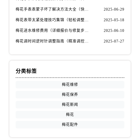
安徽省芜湖市镜湖区中山路步行街售后服务中心（需提前预约）
梅花手表表蒙子坏了解决方法大全（快速修复指南）
2025-06-29
安徽省宣城市宣州区叠嶂西路售后服务中心（需提前预约）
梅花表带太紧处理技巧集锦（轻松调整佩戴舒适度的方法）
2025-05-18
福建省龙岩市新罗区九一南路售后服务中心（需提前预约）
梅花进水维修费用（详细报价与修复步骤）
2025-06-10
福建省南平市建阳区人民西路售后服务中心（需提前预约）
梅花调时间逆时针调整指南（精准调控的秘诀）
2025-07-27
福建省宁德市蕉城区天湖东路售后服务中心（需提前预约）
福建省莆田市城厢区霞林街道荔华东大道售后服务中心（需提前预约）
福建省三明市三元区东乾二路售后服务中心（需提前预约）
福建省漳州市龙文区步港路售后服务中心（需提前预约）
分类标签
江苏省常州市新北区龙锦路1590号现代传媒中心5号楼10层1008室售后服务中心（需提前预约）
梅花维修
江苏省淮安市清江浦区淮海北路售后服务中心（需提前预约）
梅花保养
江苏省连云港市海州区通灌北路售后服务中心（需提前预约）
江苏省南京市秦淮区中山南路1号南京中心22层22-C1-C3室售后服务中心（需提前预约）
梅花新闻
江苏省宿迁市宿城区西湖路售后服务中心（需提前预约）
梅花
江苏省泰州市海陵区永定东路399号置地商务中心东塔（华润万象城）17层1706室售后服务中心（需提前预约）
梅花配件
江苏省徐州市鼓楼区淮海东路29号苏宁广场IFC国际金融中心35层3508室售后服务中心（需提前预约）
江苏省盐城市盐都区世纪大道5号盐城金融城写字楼1号楼16层1604室售后服务中心（需提前预约）