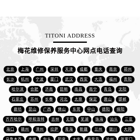
江苏省扬州市邗江区国展路29号星耀天地写字楼1号楼18层1803室售后服务中心（需提前预约）
江苏省镇江市京口区中山东路售后服务中心（需提前预约）
江西省抚州市临川区赣东大道售后服务中心（需提前预约）
江西省赣州市章贡区文清路售后服务中心（需提前预约）
TITONI ADDRESS
江西省吉安市吉州区井冈山大道售后服务中心（需提前预约）
梅花维修保养服务中心网点电话查询
江西省景德镇市珠山区珠山中路售后服务中心（需提前预约）
江西省九江市浔阳区浔阳路售后服务中心（需提前预约）
江西省南昌市红谷滩新区红谷中大道998号绿地双子塔（中央广场）A1座办公楼14层1407室售后服务中心（需提前预约）
北京
上海
广州
深圳
天津
成都
重庆
南京
郑州
江西省萍乡市安源区萍安北大道与康庄路交叉口售后服务中心（需提前预约）
长沙
杭州
宁波
厦门
武汉
西安
大连
福州
贵阳
江西省上饶市信州区滨江西路售后服务中心（需提前预约）
哈尔滨
合肥
济南
昆明
南昌
南宁
青岛
沈阳
江西省新余市渝水区北湖西路售后服务中心（需提前预约）
石家庄
苏州
长春
河北
太原
保定
唐山
邯郸
江西省宜春市袁州区中山中路售后服务中心（需提前预约）
廊坊
昆山
广西
佛山
东莞
中山
德阳
绵阳
江西省鹰潭市月湖区胜利东路售后服务中心（需提前预约）
齐齐哈尔
呼和浩特
吉林
无锡
芜湖
珠海
汕头
三亚
山东省德州市德城区东风中路售后服务中心（需提前预约）
海口
赣州
漳州
拉萨
青海
新疆
兰州
银川
大同
山东省东营市东营区济南路售后服务中心（需提前预约）
山东省济南市历下区经十路11111号华润中心写字楼（万象城）15层1508室售后服务中心（需提前预约）
乌鲁木齐
赤峰
包头
阳泉
大庆
秦皇岛
沧州
张家口