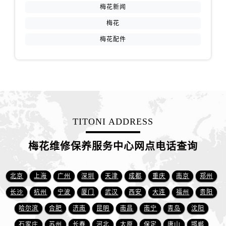
江苏省徐州市鼓楼区淮海东路29号苏宁广场IFC国际金融中心35层3508室售后服务中心（需提前预约）
梅花新闻
江苏省盐城市盐都区世纪大道5号盐城金融城写字楼1号楼16层1604室售后服务中心（需提前预约）
梅花
江苏省扬州市邗江区国展路29号星耀天地写字楼1号楼18层1803室售后服务中心（需提前预约）
梅花配件
江苏省镇江市京口区中山东路售后服务中心（需提前预约）
江西省抚州市临川区赣东大道售后服务中心（需提前预约）
江西省赣州市章贡区文清路售后服务中心（需提前预约）
江西省吉安市吉州区井冈山大道售后服务中心（需提前预约）
江西省景德镇市珠山区珠山中路售后服务中心（需提前预约）
江西省九江市浔阳区浔阳路售后服务中心（需提前预约）
TITONI ADDRESS
江西省南昌市红谷滩新区红谷中大道998号绿地双子塔（中央广场）A1座办公楼14层1407室售后服务中心（需提前预约）
梅花维修保养服务中心网点电话查询
江西省萍乡市安源区萍安北大道与康庄路交叉口售后服务中心（需提前预约）
江西省上饶市信州区滨江西路售后服务中心（需提前预约）
江西省新余市渝水区北湖西路售后服务中心（需提前预约）
北京
上海
广州
深圳
天津
成都
重庆
南京
郑州
江西省宜春市袁州区中山中路售后服务中心（需提前预约）
长沙
杭州
宁波
厦门
武汉
西安
大连
福州
贵阳
江西省鹰潭市月湖区胜利东路售后服务中心（需提前预约）
哈尔滨
合肥
济南
昆明
南昌
南宁
青岛
沈阳
山东省德州市德城区东风中路售后服务中心（需提前预约）
石家庄
苏州
长春
河北
太原
保定
唐山
邯郸