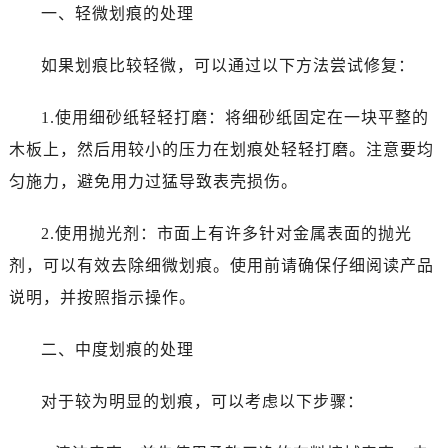
温州市鹿城区锦绣路1067号置信广场10层1015室（需提前预约）
一、轻微划痕的处理
哈尔滨市道里区友谊西路600号富力中心T2座写字楼29层03室（需提前预约）
大连市中山区人民路15号国际金融大厦7层G室（需提前预约）
如果划痕比较轻微，可以通过以下方法尝试修复：
佛山市禅城区季华五路57号万科金融中心C座12层1205室（需提前预约）
1.使用细砂纸轻轻打磨：将细砂纸固定在一块平整的
东莞市东城街道鸿福东路1号民盈国贸中心T1写字楼9层907室（需提前预约）
无锡市梁溪区人民中路139号恒隆广场写字楼1座11层1104室（需提前预约）
木板上，然后用较小的压力在划痕处轻轻打磨。注意要均
南通市崇川区工农路57号圆融广场写字楼16层1603室（需提前预约）
匀施力，避免用力过猛导致表壳损伤。
苏州市苏州工业园区星港街199号苏州中心办公楼C座22层08室（需提前预约）
武汉市江汉区解放大道686号世界贸易大厦38层09室（需提前预约）
2.使用抛光剂：市面上有许多针对金属表面的抛光
南宁市青秀区金湖路59号地王大厦12楼1224室（需提前预约）
剂，可以有效去除细微划痕。使用前请确保仔细阅读产品
合肥市蜀山区潜山路111号万象城华润大厦B座12楼03室（需提前预约）
说明，并按照指示操作。
泉州市丰泽区宝洲路729号浦西万达中心写字楼A座7楼709室（需提前预约）
青岛市南区山东路6号华润大厦B座22层04室（需提前预约）
二、中度划痕的处理
烟台市芝罘区胜利路139号万达金融中心A座907室（需提前预约）
长春市朝阳区西安大路727号中银大厦A座(旺进大厦)18层09室（需提前预约）
对于较为明显的划痕，可以考虑以下步骤：
贵阳市南明区都司高架桥路33号亨特国际金融中心14楼14D（需提前预约）