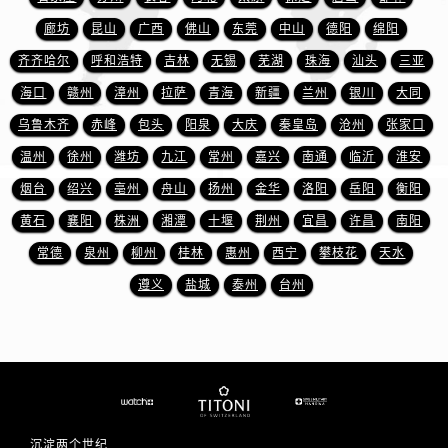
山东省东营市东营区济南路售后服务中心（需提前预约）
廊坊
昆山
广西
佛山
东莞
中山
德阳
绵阳
山东省济南市历下区经十路11111号华润中心写字楼（万象城）15层1508室售后服务中心（需提前预约）
齐齐哈尔
呼和浩特
吉林
无锡
芜湖
珠海
汕头
三亚
山东省济宁市任城区太白楼路售后服务中心（需提前预约）
山东省莱芜市文化南路8号银座商城名表维修一楼名表维修售后服务中心（需提前预约）
海口
赣州
漳州
拉萨
青海
新疆
兰州
银川
大同
山东省临沂市兰山区解放路售后服务中心（需提前预约）
乌鲁木齐
赤峰
包头
阳泉
大庆
秦皇岛
沧州
张家口
山东省日照市东港区烟台路售后服务中心（需提前预约）
温州
徐州
潍坊
九江
常州
嘉兴
南通
临沂
淮安
山东省泰安市泰山区财源街道泰山大街售后服务中心（需提前预约）
烟台
绍兴
亳州
舟山
扬州
金华
洛阳
岳阳
衡阳
山东省威海市环翠区新威海路89号振华商厦一楼名表维修售后服务中心（需提前预约）
黄石
襄阳
株洲
湘潭
十堰
荆州
宜昌
许昌
南阳
山东省潍坊市奎文区东风东街售后服务中心（需提前预约）
常德
泉州
柳州
桂林
惠州
西宁
攀枝花
天水
山东省枣庄市滕州市北辛路与善国路交叉口售后服务中心（需提前预约）
遵义
盐城
泰州
台州
山东省淄博市张店区金晶大道售后服务中心（需提前预约）
上海市黄浦区南京东路299号宏伊国际广场写字楼8层806室售后服务中心（需提前预约）
上海市徐汇区虹桥路3号港汇中心2座37层3705室售后服务中心（需提前预约）
浙江省杭州市上城区钱江路1366号华润大厦A座5层503-5室售后服务中心（需提前预约）
浙江省湖州市吴兴区劳动路售后服务中心（需提前预约）
浙江省嘉兴市南湖区广益路705号嘉兴世界贸易中心A座13层1304室售后服务中心（需提前预约）
沉淀两个世纪