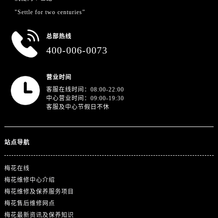
浙江省金华市金东区东市南街777号金华万达广场4号楼22楼2209室售后服务中心（需提前预约）
"Settle for two centuries”
浙江省丽水市莲都区解放街售后服务中心（需提前预约）
浙江省宁波市江北区大闸南路500号来福士广场办公楼20层2009室售后服务中心（需提前预约）
总部热线
浙江省衢州市柯城区上街售后服务中心（需提前预约）
400-006-0073
浙江省绍兴市越城区胜利东路379号世茂天际中心写字楼8层805室售后服务中心（需提前预约）
浙江省舟山市定海区解放东路售后服务中心（需提前预约）
营业时间
澳门特别行政区大堂区议事亭前地（新马路）售后服务中心（需提前预约）
客服在线时间：08:00-22:00
中心营业时间：09:00-19:30
澳门特别行政区风顺堂区南湾大马路售后服务中心（需提前预约）
客服及中心节假日不休
澳门特别行政区花地玛堂区关闸广场售后服务中心（需提前预约）
澳门特别行政区花王堂区大三巴商圈售后服务中心（需提前预约）
澳门特别行政区嘉模堂区官也街售后服务中心（需提前预约）
站点导航
澳门省路氹城市金光大道售后服务中心（需提前预约）
澳门特别行政区望德堂区塔石广场售后服务中心（需提前预约）
梅花在线
梅花维修中心介绍
福建省福州市鼓楼区五四路128-1号恒力城写字楼15层03室售后服务中心（需提前预约）
梅花维修及保养服务项目
福建省厦门市思明区湖滨东路95号万象城华润大厦B座11层1104室售后服务中心（需提前预约）
梅花售后维修网点
广东省潮州市潮安区新风路与潮汕路交汇处售后服务中心（需提前预约）
梅花最新资讯及保养知识