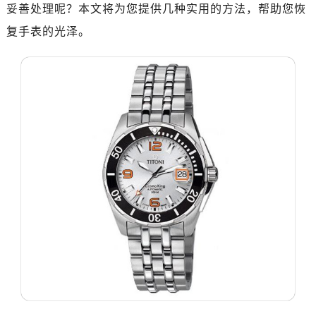
南昌市红谷滩新区红谷中大道998号绿地双子塔（中央广场）A1座办公楼14层07室（需提前预约）
妥善处理呢？本文将为您提供几种实用的方法，帮助您恢
济南市历下区经十路11111号华润中心写字楼（万象城）15层1508室（需提前预约）
复手表的光泽。
广州市天河区天河路230号万菱汇国际中心写字楼A塔7层704室（需提前预约）
广州市越秀区环市东路371-375号世界贸易中心大厦南塔写字楼15层07室（需提前预约）
深圳市罗湖区深南东路5001号华润大厦写字楼17层1701室（需提前预约）
惠州市惠城区江北文昌一路7号华贸大厦写字楼1座30层05室（需提前预约）
厦门市思明区湖滨东路95号华润大厦写字楼B座11层1104室（需提前预约）
福州市鼓楼区五四路128-1号恒力城写字楼15层03室（需提前预约）
成都市锦江区人民东路6号SAC东原中心写字楼24层2406B室（需提前预约）
重庆市江北区观音桥步行街2号融恒时代广场写字楼9层902室（需提前预约）
长沙市芙蓉区定王台街道建湘路393号世茂环球金融中心写字楼（芙蓉广场）10层13室（需提前预约）
郑州市二七区铭功路10号华润大厦写字楼29层2905室（需提前预约）
太原市迎泽区解放路15号亨得利名表服务中心（品牌授权店）3层整层（需提前预约）
沈阳市沈河区中街路137号亨得利名表服务中心（品牌授权店）1层整层（需提前预约）
沈阳市沈河区中街路83号亨得利名表服务中心（品牌授权店）1层整层（需提前预约）
乌鲁木齐市天山区红山路26号时代广场（CCMALL）C座17层17-B（需提前预约）