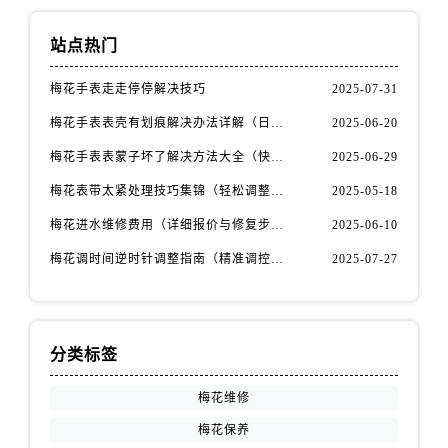
安徽省宿州市埇桥区人民中路售后服务中心（需提前预约）
安徽省铜陵市铜官区石城大道售后服务中心（需提前预约）
站点热门
安徽省芜湖市镜湖区中山路步行街售后服务中心（需提前预约）
梅花手表走走停停解决技巧
2025-07-31
安徽省宣城市宣州区叠嶂西路售后服务中心（需提前预约）
福建省龙岩市新罗区九一南路售后服务中心（需提前预约）
梅花手表表壳有划痕解决办法详解（日常保养与修复技巧指南）
2025-06-20
福建省南平市建阳区人民西路售后服务中心（需提前预约）
梅花手表表蒙子坏了解决方法大全（快速修复指南）
2025-06-29
福建省宁德市蕉城区天湖东路售后服务中心（需提前预约）
梅花表带太紧处理技巧集锦（轻松调整佩戴舒适度的方法）
2025-05-18
福建省莆田市城厢区霞林街道荔华东大道售后服务中心（需提前预约）
梅花进水维修费用（详细报价与修复步骤）
2025-06-10
福建省三明市三元区东乾二路售后服务中心（需提前预约）
福建省漳州市龙文区步港路售后服务中心（需提前预约）
梅花调时间逆时针调整指南（精准调控的秘诀）
2025-07-27
江苏省常州市新北区龙锦路1590号现代传媒中心5号楼10层1008室售后服务中心（需提前预约）
江苏省淮安市清江浦区淮海北路售后服务中心（需提前预约）
江苏省连云港市海州区通灌北路售后服务中心（需提前预约）
分类标签
江苏省南京市秦淮区中山南路1号南京中心22层22-C1-C3室售后服务中心（需提前预约）
梅花维修
江苏省宿迁市宿城区西湖路售后服务中心（需提前预约）
江苏省泰州市海陵区永定东路399号置地商务中心东塔（华润万象城）17层1706室售后服务中心（需提前预约）
梅花保养