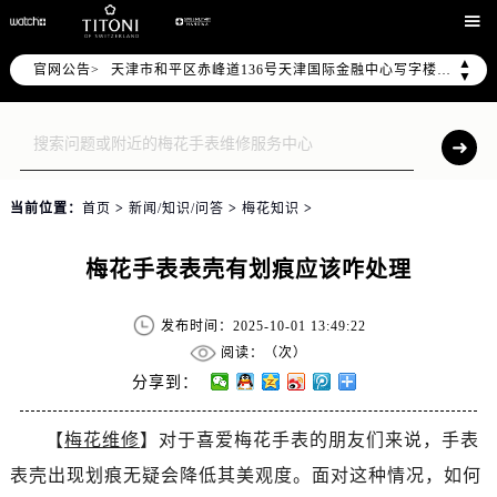
北京市东城区东长安街1号东方广场写字楼W3座6层602室（需提前预约）

北京市朝阳区建国门外大街甲6号华熙国际中心写字楼D座11层1102室（需提前预约）
▲
官网公告>
天津市和平区赤峰道136号天津国际金融中心写字楼26层2603室（需提前预约）
▼
上海市徐汇区虹桥路3号港汇中心写字楼2座37层3705室（需提前预约）
上海市黄浦区南京东路299号宏伊国际广场写字楼8层806室（需提前预约）
南京市秦淮区中山南路1号（新街口）南京中心写字楼22层C1-1室（需提前预约）
常州市新北区龙锦路1590号现代传媒中心写字楼5号楼10层1008室（需提前预约）
当前位置：
首页
>
新闻/知识/问答
>
梅花知识
>
徐州市鼓楼区淮海东路29号苏宁广场IFC国际金融中心写字楼35层3508室（需提前预约）
扬州市邗江区国展路29号星耀天地写字楼1号楼18层1803室（需提前预约）
梅花手表表壳有划痕应该咋处理
盐城市盐都区世纪大道5号盐城金融城写字楼1号楼16层1604室（需提前预约）
泰州市海陵区永定东路399号置地商务中心东塔写字楼（华润万象城）17层1706室（需提前预约）
发布时间：2025-10-01 13:49:22
宁波市江北区大闸南路500号来福士广场办公楼20层2009室（需提前预约）
阅读：（
次）
杭州市上城区钱江路1366号华润大厦写字楼A座5层503-5室（需提前预约）
分享到：
金华市金东区东市南街777号金华万达广场写字楼4号楼22层2209室（需提前预约）
【
梅花维修
】对于喜爱梅花手表的朋友们来说，手表
绍兴市越城区胜利东路379号世茂天际中心写字楼8层805室（需提前预约）
表壳出现划痕无疑会降低其美观度。面对这种情况，如何
嘉兴市南湖区广益路705号嘉兴世界贸易中心写字楼A座13层1304室（需提前预约）