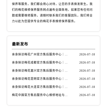
山西省阳泉市郊区平阳东街与新城大道交叉口售后服务中心（需提前预约）
保养等服务，我们都会用心对待，让您的手表焕发新生。我
山西省运城市盐湖区河东街售后服务中心（需提前预约）
们的梅花维修保养服务网点遍布全国各地，如果您有任何问
山西省长治市潞州区英雄中路售后服务中心（需提前预约）
题或需要维修服务，请随时联系我们的客服团队，我们将全
力以赴为您提供专业的梅花手表维修保养服务。
山西省太原市迎泽区迎泽街道解放路15号亨得利名表维修授权店3楼售后服务中心（需提前预约）
天津市和平区赤峰道136号天津国际金融中心26层2603室售后服务中心（需提前预约）
安徽省安庆市迎江区人民路售后服务中心（需提前预约）
安徽省蚌埠市蚌山区淮河路售后服务中心（需提前预约）
最新发布
安徽省亳州市谯城区魏武大道售后服务中心（需提前预约）
亲身探访梅花广州官方售后服务中心｜全部地址与售后电话（2026年7月最新）
2026-07-18
安徽省池州市贵池区长江路售后服务中心（需提前预约）
安徽省滁州市琅琊区南谯北路售后服务中心（需提前预约）
亲身探访梅花成都官方售后服务中心｜网点地址与电话（2026年7月最新）
2026-07-18
安徽省阜阳市颍州区颍州北路售后服务中心（需提前预约）
亲身探访梅花嘉兴官方售后服务中心｜网点地址与电话（2026年7月最新）
2026-07-18
安徽省淮北市相山区淮海路售后服务中心（需提前预约）
亲身探访梅花昆明官方售后服务中心｜地址与官方电话（2026年7月最新）
2026-07-18
安徽省淮南市田家庵区国庆中路售后服务中心（需提前预约）
亲身探访梅花大连官方售后服务中心｜网点地址与电话（2026年7月最新）
2026-07-18
安徽省黄山市屯溪区黄山西路售后服务中心（需提前预约）
梅花中国官方售后服务中心维修地址与客服热线实地考察报告+多信源验证（2026年7月最新）
2026-07-18
安徽省六安市金安区解放中路售后服务中心（需提前预约）
安徽省马鞍山市雨山区湖南西路售后服务中心（需提前预约）