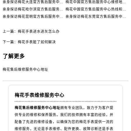
内蒙古自治区包头市青山区幸福路甲3号王府井百货名表维修售后服务中心（需提前预约）
亲身探访梅花大连官方售后服务中心｜网点地址与电话（2026年7月最新）
梅花中国官方售后服务中心维修地址与客服热线实地考察报告+多信源验证（2026年7月最新）
亲身探访梅花哈尔滨官方售后服务中心｜网点地址及官方热线（2026年7月最新）
梅花中国官方售后服务中心热线和维修门店详细地址实地考察报告_多信源验证（2026年7月最新）
内蒙古自治区赤峰市红山区哈达街售后服务中心（需提前预约）
亲身探访梅花昆明官方售后服务中心｜热线电话与网点地址（2026年7月最新）
亲身探访梅花东莞官方售后服务中心｜最新地址及服务热线（2026年7月最新）
内蒙古自治区鄂尔多斯市东胜区伊金霍洛街售后服务中心（需提前预约）
内蒙古自治区呼伦贝尔市海拉尔区中央街售后服务中心（需提前预约）
上一篇：
梅花手表进水进灰怎么办
内蒙古自治区通辽市科尔沁区明仁大街售后服务中心（需提前预约）
下一篇：
梅花手表脏了如何解决
内蒙古自治区乌海市海勃湾区人民南路售后服务中心（需提前预约）
内蒙古自治区乌兰察布市集宁区恩和大街售后服务中心（需提前预约）
了解更多
内蒙古自治区锡林郭勒盟市锡林浩特市光明街与额尔敦路交叉口售后服务中心（需提前预约）
内蒙古自治区兴安盟市乌兰浩特市兴安大街售后服务中心（需提前预约）
梅花售后维修服务中心地址
山西省大同市平城区迎宾街售后服务中心（需提前预约）
山西省晋城市城区黄华街售后服务中心（需提前预约）
山西省晋中市榆次区顺城街售后服务中心（需提前预约）
梅花手表维修服务中心
山西省临汾市尧都区解放路售后服务中心（需提前预约）
梅花售后维修服务中心地址
拥有专业团队，致力于为客户提
山西省吕梁市离石区永宁中路与建设街交叉口售后服务中心（需提前预约）
供专业的维修和保养服务。我们的技师拥有丰富的经验，并
山西省朔州市朔城区怡西路与鄯阳西街交汇处售后服务中心（需提前预约）
配备了先进的维修设备，以确保为您的梅花手表提供一流的
山西省忻州市忻府区和平东街与七一南路交叉口售后服务中心（需提前预约）
维修服务，无论是手表维修、配件更换、故障诊断还是手表