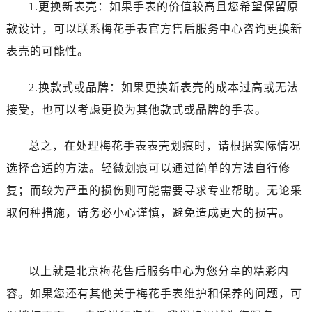
黑龙江省齐齐哈尔市龙沙区龙华路售后服务中心（需提前预约）
1.更换新表壳：如果手表的价值较高且您希望保留原
黑龙江省双鸭山市尖山区新兴大街售后服务中心（需提前预约）
款设计，可以联系梅花手表官方售后服务中心咨询更换新
黑龙江省绥化市北林区新华街与康庄路交叉口售后服务中心（需提前预约）
表壳的可能性。
黑龙江省伊春市伊美区通河路售后服务中心（需提前预约）
吉林省白城市洮北区明仁南街售后服务中心（需提前预约）
2.换款式或品牌：如果更换新表壳的成本过高或无法
吉林省白山市浑江区浑江大街售后服务中心（需提前预约）
接受，也可以考虑更换为其他款式或品牌的手表。
吉林省吉林市船营区河南街售后服务中心（需提前预约）
吉林省辽源市龙山区人民大街售后服务中心（需提前预约）
总之，在处理梅花手表表壳划痕时，请根据实际情况
吉林省梅河口市新华街道梅河大街售后服务中心（需提前预约）
选择合适的方法。轻微划痕可以通过简单的方法自行修
吉林省四平市铁东区紫气大路与南九经街交汇处售后服务中心（需提前预约）
复；而较为严重的损伤则可能需要寻求专业帮助。无论采
吉林省松原市宁江区五环大街售后服务中心（需提前预约）
取何种措施，请务必小心谨慎，避免造成更大的损害。
吉林省通化市东昌区环通乡江南大街售后服务中心（需提前预约）
吉林省延边市延吉市解放路售后服务中心（需提前预约）
辽宁省鞍山市铁东区站前街售后服务中心（需提前预约）
以上就是
北京梅花售后服务中心
为您分享的精彩内
辽宁省本溪市平山区胜利路售后服务中心（需提前预约）
容。如果您还有其他关于梅花手表维护和保养的问题，可
辽宁省朝阳市双塔区新华路售后服务中心（需提前预约）