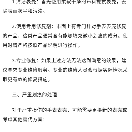
1.清洁表壳：首先使用柔软干净的布料擦拭表壳，去
昆明市盘龙区北京路928号同德昆明广场写字楼10层06室（需提前预约）
石家庄市长安区中山东路39号勒泰中心写字楼B座13层07室（需提前预约）
除表面灰尘和污渍。
西安市碑林区南关正街88号华侨城长安国际中心E座6楼10室（需提前预约）
2.使用专用修复剂：市面上有专门针对手表表壳修复
海口市龙华区金贸东路5号海口华润大厦B座17层1707室（需提前预约）
唐山市路南区新华东道100号万达广场写字楼A座10层1002室（需提前预约）
的产品，这类产品通常含有能够填充微小划痕的成分。使
台州市椒江区东海大道1800号腾达中心东1幢20楼2002室（需提前预约）
用时请严格按照产品说明进行操作。
内蒙古自治区呼和浩特市玉泉区大学西街70号华润万象城写字楼（鄂尔多斯大厦）23层2326室（需提前预约）
甘肃省兰州市七里河区西津西路16号兰州中心写字楼21层2102室（需提前预约）
3.专业修复：如果上述方法无法达到满意的效果，建
重庆市解放碑渝中区民权路28号英利国际金融中心写字楼20层01室（需提前预约）
议寻求专业维修服务。专业的维修人员会根据实际情况采
黑龙江省大庆市萨尔图区会战大街售后服务中心（需提前预约）
取更有效的修复措施。
黑龙江省鹤岗市向阳区红军路售后服务中心（需提前预约）
黑龙江省黑河市爱辉区中央街售后服务中心（需提前预约）
三、严重划痕的处理
黑龙江省鸡西市鸡冠区红军路售后服务中心（需提前预约）
黑龙江省佳木斯市向阳区长安路售后服务中心（需提前预约）
对于严重损伤的手表表壳，可能需要更换新的表壳或
黑龙江省牡丹江市东安区太平路售后服务中心（需提前预约）
考虑其他替代方案：
黑龙江省七台河市桃山区大同街售后服务中心（需提前预约）