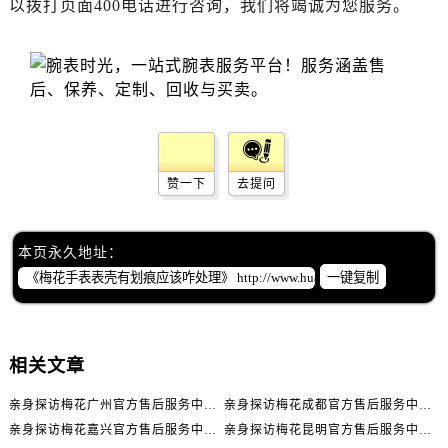
以拨打页面400电话进行咨询，我们将竭诚为您服务。
辽宁省丹东市振兴区七经街售后服务中心（需提前预约）
辽宁省抚顺市新抚区东一路售后服务中心（需提前预约）
辽宁省阜新市海州区解放大街售后服务中心（需提前预约）
辽宁省葫芦岛市连山区中央路售后服务中心（需提前预约）
辽宁省锦州市古塔区中央大街售后服务中心（需提前预约）
辽宁省辽阳市白塔区新运大街售后服务中心（需提前预约）
辽宁省盘锦市兴隆台区石油大街售后服务中心（需提前预约）
赞一下
去提问
辽宁省铁岭市银州区南马路售后服务中心（需提前预约）
辽宁省营口市站前区市府路与渤海大街交叉口售后服务中心（需提前预约）
本页永久地址：
辽宁省沈阳市沈河区中街路137号亨得利名表维修授权店1楼售后服务中心（需提前预约）
一键复制
辽宁省沈阳市沈河区中街路83号亨得利名表维修授权店1楼售后服务中心（需提前预约）
北京市朝阳区建国门外大街甲6号华熙国际中心D座11层1102室售后服务中心（需提前预约）
北京市东城区东长安街1号王府井东方广场W3座6层602室售后服务中心（需提前预约）
相关文章
河北省保定市竞秀区朝阳北大街北国先天下售后服务中心（需提前预约）
内蒙古自治区阿拉善盟市左旗土尔扈特大街售后服务中心（需提前预约）
亲身探访梅花广州官方售后服务中心｜全部地址与售后电话（2026年7月最新）
亲身探访梅花成都官方售后服务中心｜网点地址与电话（2026年7月最新）
内蒙古自治区巴彦淖尔市临河区新华街售后服务中心（需提前预约）
亲身探访梅花嘉兴官方售后服务中心｜网点地址与电话（2026年7月最新）
亲身探访梅花昆明官方售后服务中心｜地址与官方电话（2026年7月最新）