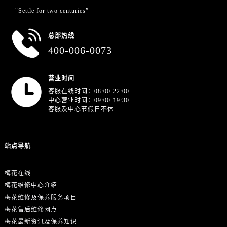
山东省东营市东营区济南路售后服务中心（需提前预约）
"Settle for two centuries”
山东省济南市历下区经十路11111号华润中心写字楼（万象城）15层1508室售后服务中心（需提前预约）
山东省济宁市任城区太白楼路售后服务中心（需提前预约）
总部热线
山东省莱芜市文化南路8号银座商城名表维修一楼名表维修售后服务中心（需提前预约）
400-006-0073
山东省临沂市兰山区解放路售后服务中心（需提前预约）
山东省日照市东港区烟台路售后服务中心（需提前预约）
营业时间
山东省泰安市泰山区财源街道泰山大街售后服务中心（需提前预约）
客服在线时间：08:00-22:00
中心营业时间：09:00-19:30
山东省威海市环翠区新威海路89号振华商厦一楼名表维修售后服务中心（需提前预约）
客服及中心节假日不休
山东省潍坊市奎文区东风东街售后服务中心（需提前预约）
山东省枣庄市滕州市北辛路与善国路交叉口售后服务中心（需提前预约）
山东省淄博市张店区金晶大道售后服务中心（需提前预约）
站点导航
上海市黄浦区南京东路299号宏伊国际广场写字楼8层806室售后服务中心（需提前预约）
梅花在线
上海市徐汇区虹桥路3号港汇中心2座37层3705室售后服务中心（需提前预约）
梅花维修中心介绍
浙江省杭州市上城区钱江路1366号华润大厦A座5层503-5室售后服务中心（需提前预约）
梅花维修及保养服务项目
浙江省湖州市吴兴区劳动路售后服务中心（需提前预约）
梅花售后维修网点
浙江省嘉兴市南湖区广益路705号嘉兴世界贸易中心A座13层1304室售后服务中心（需提前预约）
梅花最新资讯及保养知识