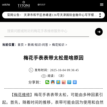
北京市东城区东长安街1号东方广场写字楼W3座6层602室（需提前预约）

北京市朝阳区建国门外大街甲6号华熙国际中心写字楼D座11层1102室（需提前预约）
▲
官网公告>
天津市和平区赤峰道136号天津国际金融中心写字楼26层2603室（需提前预约）
▼
上海市徐汇区虹桥路3号港汇中心写字楼2座37层3705室（需提前预约）
上海市黄浦区南京东路299号宏伊国际广场写字楼8层806室（需提前预约）
南京市秦淮区中山南路1号（新街口）南京中心写字楼22层C1-1室（需提前预约）
常州市新北区龙锦路1590号现代传媒中心写字楼5号楼10层1008室（需提前预约）
当前位置：
首页
>
新闻/知识/问答
>
梅花知识
>
徐州市鼓楼区淮海东路29号苏宁广场IFC国际金融中心写字楼35层3508室（需提前预约）
扬州市邗江区国展路29号星耀天地写字楼1号楼18层1803室（需提前预约）
梅花手表表带太松是啥原因
盐城市盐都区世纪大道5号盐城金融城写字楼1号楼16层1604室（需提前预约）
泰州市海陵区永定东路399号置地商务中心东塔写字楼（华润万象城）17层1706室（需提前预约）
发布时间：2025-10-04 09:36:45
宁波市江北区大闸南路500号来福士广场办公楼20层2009室（需提前预约）
阅读：（
次）
杭州市上城区钱江路1366号华润大厦写字楼A座5层503-5室（需提前预约）
分享到：
金华市金东区东市南街777号金华万达广场写字楼4号楼22层2209室（需提前预约）
【
梅花维修
】梅花手表表带太松，可能由多种因素引
绍兴市越城区胜利东路379号世茂天际中心写字楼8层805室（需提前预约）
起。首先，随着时间的推移，表带可能会因为使用和自然
嘉兴市南湖区广益路705号嘉兴世界贸易中心写字楼A座13层1304室（需提前预约）