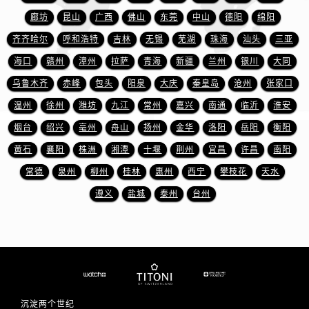
江苏省徐州市鼓楼区淮海东路29号苏宁广场IFC国际金融中心35层3508室售后服务中心（需提前预约）
廊坊
昆山
广西
佛山
东莞
中山
德阳
绵阳
江苏省盐城市盐都区世纪大道5号盐城金融城写字楼1号楼16层1604室售后服务中心（需提前预约）
齐齐哈尔
呼和浩特
吉林
无锡
芜湖
珠海
汕头
三亚
江苏省扬州市邗江区国展路29号星耀天地写字楼1号楼18层1803室售后服务中心（需提前预约）
海口
赣州
漳州
拉萨
青海
新疆
兰州
银川
大同
江苏省镇江市京口区中山东路售后服务中心（需提前预约）
江西省抚州市临川区赣东大道售后服务中心（需提前预约）
乌鲁木齐
赤峰
包头
阳泉
大庆
秦皇岛
沧州
张家口
江西省赣州市章贡区文清路售后服务中心（需提前预约）
温州
徐州
潍坊
九江
常州
嘉兴
南通
临沂
淮安
江西省吉安市吉州区井冈山大道售后服务中心（需提前预约）
烟台
绍兴
亳州
舟山
扬州
金华
洛阳
岳阳
衡阳
江西省景德镇市珠山区珠山中路售后服务中心（需提前预约）
黄石
襄阳
株洲
湘潭
十堰
荆州
宜昌
许昌
南阳
江西省九江市浔阳区浔阳路售后服务中心（需提前预约）
常德
泉州
柳州
桂林
惠州
西宁
攀枝花
天水
江西省南昌市红谷滩新区红谷中大道998号绿地双子塔（中央广场）A1座办公楼14层1407室售后服务中心（需提前预约）
遵义
盐城
泰州
台州
江西省萍乡市安源区萍安北大道与康庄路交叉口售后服务中心（需提前预约）
江西省上饶市信州区滨江西路售后服务中心（需提前预约）
江西省新余市渝水区北湖西路售后服务中心（需提前预约）
江西省宜春市袁州区中山中路售后服务中心（需提前预约）
江西省鹰潭市月湖区胜利东路售后服务中心（需提前预约）
山东省德州市德城区东风中路售后服务中心（需提前预约）
沉淀两个世纪