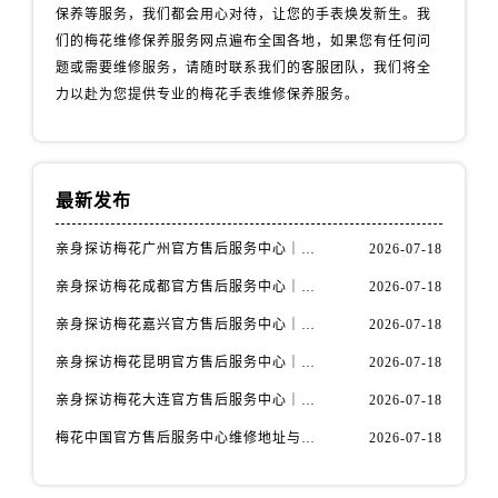
内蒙古自治区包头市青山区幸福路甲3号王府井百货名表维修售后服务中心（需提前预约）
保养等服务，我们都会用心对待，让您的手表焕发新生。我
内蒙古自治区赤峰市红山区哈达街售后服务中心（需提前预约）
们的梅花维修保养服务网点遍布全国各地，如果您有任何问
题或需要维修服务，请随时联系我们的客服团队，我们将全
内蒙古自治区鄂尔多斯市东胜区伊金霍洛街售后服务中心（需提前预约）
力以赴为您提供专业的梅花手表维修保养服务。
内蒙古自治区呼伦贝尔市海拉尔区中央街售后服务中心（需提前预约）
内蒙古自治区通辽市科尔沁区明仁大街售后服务中心（需提前预约）
内蒙古自治区乌海市海勃湾区人民南路售后服务中心（需提前预约）
内蒙古自治区乌兰察布市集宁区恩和大街售后服务中心（需提前预约）
最新发布
内蒙古自治区锡林郭勒盟市锡林浩特市光明街与额尔敦路交叉口售后服务中心（需提前预约）
亲身探访梅花广州官方售后服务中心｜全部地址与售后电话（2026年7月最新）
2026-07-18
内蒙古自治区兴安盟市乌兰浩特市兴安大街售后服务中心（需提前预约）
亲身探访梅花成都官方售后服务中心｜网点地址与电话（2026年7月最新）
2026-07-18
山西省大同市平城区迎宾街售后服务中心（需提前预约）
山西省晋城市城区黄华街售后服务中心（需提前预约）
亲身探访梅花嘉兴官方售后服务中心｜网点地址与电话（2026年7月最新）
2026-07-18
山西省晋中市榆次区顺城街售后服务中心（需提前预约）
亲身探访梅花昆明官方售后服务中心｜地址与官方电话（2026年7月最新）
2026-07-18
山西省临汾市尧都区解放路售后服务中心（需提前预约）
亲身探访梅花大连官方售后服务中心｜网点地址与电话（2026年7月最新）
2026-07-18
山西省吕梁市离石区永宁中路与建设街交叉口售后服务中心（需提前预约）
梅花中国官方售后服务中心维修地址与客服热线实地考察报告+多信源验证（2026年7月最新）
2026-07-18
山西省朔州市朔城区怡西路与鄯阳西街交汇处售后服务中心（需提前预约）
山西省忻州市忻府区和平东街与七一南路交叉口售后服务中心（需提前预约）