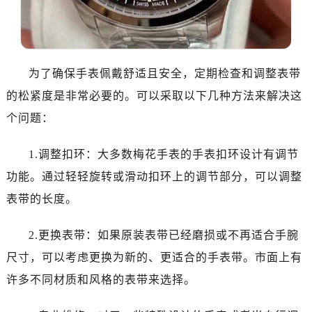
温州市鹿城区锦绣路1067号置信广场10层1015室（需提前预约）
哈尔滨市道里区友谊西路600号富力中心T2座写字楼29层03室（需提前预约）
大连市中山区人民路15号国际金融大厦7层G室（需提前预约）
佛山市禅城区季华五路57号万科金融中心C座12层1205室（需提前预约）
为了确保手表佩戴舒适且安全，定期检查和调整表带
东莞市东城街道鸿福东路1号民盈国贸中心T1写字楼9层907室（需提前预约）
的松紧度是非常必要的。可以采取以下几种方法来解决这
无锡市梁溪区人民中路139号恒隆广场写字楼1座11层1104室（需提前预约）
个问题：
南通市崇川区工农路57号圆融广场写字楼16层1603室（需提前预约）
苏州市苏州工业园区星港街199号苏州中心办公楼C座22层08室（需提前预约）
1.调整扣环：大多数梅花手表的手表扣环设计有调节
武汉市江汉区解放大道686号世界贸易大厦38层09室（需提前预约）
功能。通过轻轻旋转或滑动扣环上的调节部分，可以调整
南宁市青秀区金湖路59号地王大厦12楼1224室（需提前预约）
表带的长度。
合肥市蜀山区潜山路111号万象城华润大厦B座12楼03室（需提前预约）
泉州市丰泽区宝洲路729号浦西万达中心写字楼A座7楼709室（需提前预约）
2.更换表带：如果原装表带已经磨损或不再适合手腕
青岛市南区山东路6号华润大厦B座22层04室（需提前预约）
尺寸，可以考虑更换为新的、更适合的手表带。市面上有
烟台市芝罘区胜利路139号万达金融中心A座907室（需提前预约）
长春市朝阳区西安大路727号中银大厦A座(旺进大厦)18层09室（需提前预约）
许多不同材质和风格的表带来选择。
贵阳市南明区都司高架桥路33号亨特国际金融中心14楼14D（需提前预约）