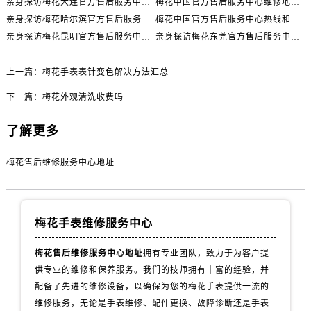
亲身探访梅花大连官方售后服务中心｜网点地址与电话（2026年7月最新）
梅花中国官方售后服务中心维修地址与客服热线实地考察报告+多信源验证（2026年7月最新）
辽宁省丹东市振兴区七经街售后服务中心（需提前预约）
亲身探访梅花哈尔滨官方售后服务中心｜网点地址及官方热线（2026年7月最新）
梅花中国官方售后服务中心热线和维修门店详细地址实地考察报告_多信源验证（2026年7月最新）
辽宁省抚顺市新抚区东一路售后服务中心（需提前预约）
亲身探访梅花昆明官方售后服务中心｜热线电话与网点地址（2026年7月最新）
亲身探访梅花东莞官方售后服务中心｜最新地址及服务热线（2026年7月最新）
辽宁省阜新市海州区解放大街售后服务中心（需提前预约）
辽宁省葫芦岛市连山区中央路售后服务中心（需提前预约）
上一篇：
梅花手表表针变色解决方法汇总
辽宁省锦州市古塔区中央大街售后服务中心（需提前预约）
下一篇：
梅花外观清洗收费吗
辽宁省辽阳市白塔区新运大街售后服务中心（需提前预约）
辽宁省盘锦市兴隆台区石油大街售后服务中心（需提前预约）
了解更多
辽宁省铁岭市银州区南马路售后服务中心（需提前预约）
辽宁省营口市站前区市府路与渤海大街交叉口售后服务中心（需提前预约）
梅花售后维修服务中心地址
辽宁省沈阳市沈河区中街路137号亨得利名表维修授权店1楼售后服务中心（需提前预约）
辽宁省沈阳市沈河区中街路83号亨得利名表维修授权店1楼售后服务中心（需提前预约）
北京市朝阳区建国门外大街甲6号华熙国际中心D座11层1102室售后服务中心（需提前预约）
梅花手表维修服务中心
北京市东城区东长安街1号王府井东方广场W3座6层602室售后服务中心（需提前预约）
梅花售后维修服务中心地址
拥有专业团队，致力于为客户提
河北省保定市竞秀区朝阳北大街北国先天下售后服务中心（需提前预约）
供专业的维修和保养服务。我们的技师拥有丰富的经验，并
内蒙古自治区阿拉善盟市左旗土尔扈特大街售后服务中心（需提前预约）
配备了先进的维修设备，以确保为您的梅花手表提供一流的
内蒙古自治区巴彦淖尔市临河区新华街售后服务中心（需提前预约）
维修服务，无论是手表维修、配件更换、故障诊断还是手表