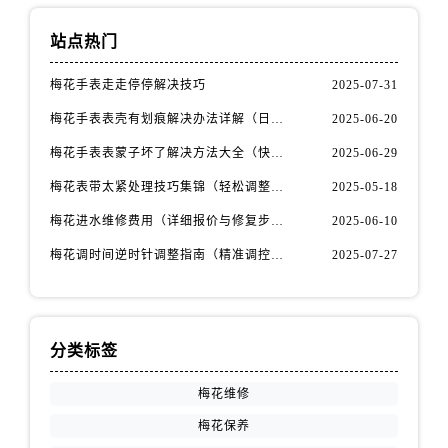
山西省阳泉市郊区平阳东街与新城大道交叉口售后服务中心（需提前预约）
山西省运城市盐湖区河东街售后服务中心（需提前预约）
站点热门
山西省长治市潞州区英雄中路售后服务中心（需提前预约）
梅花手表走走停停解决技巧
2025-07-31
山西省太原市迎泽区迎泽街道解放路15号亨得利名表维修授权店3楼售后服务中心（需提前预约）
梅花手表表壳有划痕解决办法详解（日常保养与修复技巧指南）
2025-06-20
天津市和平区赤峰道136号天津国际金融中心26层2603室售后服务中心（需提前预约）
安徽省安庆市迎江区人民路售后服务中心（需提前预约）
梅花手表表蒙子坏了解决方法大全（快速修复指南）
2025-06-29
安徽省蚌埠市蚌山区淮河路售后服务中心（需提前预约）
梅花表带太紧处理技巧集锦（轻松调整佩戴舒适度的方法）
2025-05-18
安徽省亳州市谯城区魏武大道售后服务中心（需提前预约）
梅花进水维修费用（详细报价与修复步骤）
2025-06-10
安徽省池州市贵池区长江路售后服务中心（需提前预约）
梅花调时间逆时针调整指南（精准调控的秘诀）
2025-07-27
安徽省滁州市琅琊区南谯北路售后服务中心（需提前预约）
安徽省阜阳市颍州区颍州北路售后服务中心（需提前预约）
安徽省淮北市相山区淮海路售后服务中心（需提前预约）
安徽省淮南市田家庵区国庆中路售后服务中心（需提前预约）
分类标签
安徽省黄山市屯溪区黄山西路售后服务中心（需提前预约）
梅花维修
安徽省六安市金安区解放中路售后服务中心（需提前预约）
梅花保养
安徽省马鞍山市雨山区湖南西路售后服务中心（需提前预约）