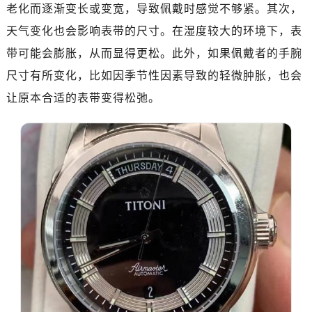
南昌市红谷滩新区红谷中大道998号绿地双子塔（中央广场）A1座办公楼14层07室（需提前预约）
老化而逐渐变长或变宽，导致佩戴时感觉不够紧。其次，
济南市历下区经十路11111号华润中心写字楼（万象城）15层1508室（需提前预约）
天气变化也会影响表带的尺寸。在湿度较大的环境下，表
广州市天河区天河路230号万菱汇国际中心写字楼A塔7层704室（需提前预约）
带可能会膨胀，从而显得更松。此外，如果佩戴者的手腕
广州市越秀区环市东路371-375号世界贸易中心大厦南塔写字楼15层07室（需提前预约）
尺寸有所变化，比如因季节性因素导致的轻微肿胀，也会
深圳市罗湖区深南东路5001号华润大厦写字楼17层1701室（需提前预约）
让原本合适的表带变得松弛。
惠州市惠城区江北文昌一路7号华贸大厦写字楼1座30层05室（需提前预约）
厦门市思明区湖滨东路95号华润大厦写字楼B座11层1104室（需提前预约）
福州市鼓楼区五四路128-1号恒力城写字楼15层03室（需提前预约）
成都市锦江区人民东路6号SAC东原中心写字楼24层2406B室（需提前预约）
重庆市江北区观音桥步行街2号融恒时代广场写字楼9层902室（需提前预约）
长沙市芙蓉区定王台街道建湘路393号世茂环球金融中心写字楼（芙蓉广场）10层13室（需提前预约）
郑州市二七区铭功路10号华润大厦写字楼29层2905室（需提前预约）
太原市迎泽区解放路15号亨得利名表服务中心（品牌授权店）3层整层（需提前预约）
沈阳市沈河区中街路137号亨得利名表服务中心（品牌授权店）1层整层（需提前预约）
沈阳市沈河区中街路83号亨得利名表服务中心（品牌授权店）1层整层（需提前预约）
乌鲁木齐市天山区红山路26号时代广场（CCMALL）C座17层17-B（需提前预约）