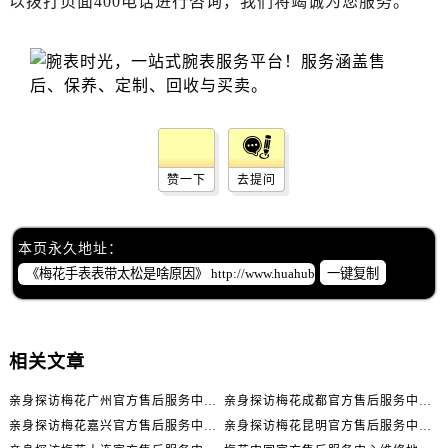
以拨打页面400电话进行咨询，我们将竭诚为您服务。
黑龙江省齐齐哈尔市龙沙区龙华路售后服务中心（需提前预约）
黑龙江省双鸭山市尖山区新兴大街售后服务中心（需提前预约）
黑龙江省绥化市北林区新华街与康庄路交叉口售后服务中心（需提前预约）
黑龙江省伊春市伊美区通河路售后服务中心（需提前预约）
吉林省白城市洮北区明仁南街售后服务中心（需提前预约）
吉林省白山市浑江区浑江大街售后服务中心（需提前预约）
吉林省吉林市船营区河南街售后服务中心（需提前预约）
赞一下
去提问
吉林省辽源市龙山区人民大街售后服务中心（需提前预约）
吉林省梅河口市新华街道梅河大街售后服务中心（需提前预约）
本页永久地址：
吉林省四平市铁东区紫气大路与南九经街交汇处售后服务中心（需提前预约）
一键复制
吉林省松原市宁江区五环大街售后服务中心（需提前预约）
吉林省通化市东昌区环通乡江南大街售后服务中心（需提前预约）
吉林省延边市延吉市解放路售后服务中心（需提前预约）
相关文章
辽宁省鞍山市铁东区站前街售后服务中心（需提前预约）
辽宁省本溪市平山区胜利路售后服务中心（需提前预约）
亲身探访梅花广州官方售后服务中心｜全部地址与售后电话（2026年7月最新）
亲身探访梅花成都官方售后服务中心｜网点地址与电话（2026年7月最新）
亲身探访梅花嘉兴官方售后服务中心｜网点地址与电话（2026年7月最新）
亲身探访梅花昆明官方售后服务中心｜地址与官方电话（2026年7月最新）
辽宁省朝阳市双塔区新华路售后服务中心（需提前预约）