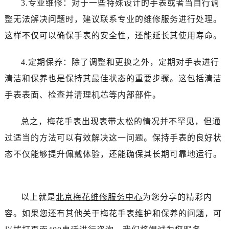
3.专业维修：对于一些特殊设计的手表或者当自行调
昆明市盘龙区北京路928号同德昆明广场写字楼10层06室（需提前预约）
石家庄市长安区中山东路39号勒泰中心写字楼B座13层07室（需提前预约）
整无法解决问题时，建议联系专业的维修服务进行处理。
西安市碑林区南关正街88号华侨城长安国际中心E座6楼10室（需提前预约）
这样不仅可以确保手表的安全性，还能延长其使用寿命。
海口市龙华区金贸东路5号海口华润大厦B座17层1707室（需提前预约）
唐山市路南区新华东道100号万达广场写字楼A座10层1002室（需提前预约）
4.定期保养：除了调整和更换之外，定期对手表进行
台州市椒江区东海大道1800号腾达中心东1幢20楼2002室（需提前预约）
清洁和保养也是保持其最佳状态的重要步骤。这包括清洁
内蒙古自治区呼和浩特市玉泉区大学西街70号华润万象城写字楼（鄂尔多斯大厦）23层2326室（需提前预约）
手表表面、检查并清理机芯等内部部件。
甘肃省兰州市七里河区西津西路16号兰州中心写字楼21层2102室（需提前预约）
重庆市解放碑渝中区民权路28号英利国际金融中心写字楼20层01室（需提前预约）
总之，梅花手表出现表带太松的情况并不罕见，但通
黑龙江省大庆市萨尔图区会战大街售后服务中心（需提前预约）
过适当的方法可以有效解决这一问题。保持手表的良好状
黑龙江省鹤岗市向阳区红军路售后服务中心（需提前预约）
态不仅能够提升佩戴体验，还能确保其长期可靠地运行。
黑龙江省黑河市爱辉区中央街售后服务中心（需提前预约）
黑龙江省鸡西市鸡冠区红军路售后服务中心（需提前预约）
黑龙江省佳木斯市向阳区长安路售后服务中心（需提前预约）
以上就是
北京梅花维修服务中心
为您分享的精彩内
黑龙江省牡丹江市东安区太平路售后服务中心（需提前预约）
容。如果您还有其他关于梅花手表维护和保养的问题，可
黑龙江省七台河市桃山区大同街售后服务中心（需提前预约）