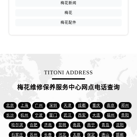
安徽省宿州市埇桥区人民中路售后服务中心（需提前预约）
梅花新闻
安徽省铜陵市铜官区石城大道售后服务中心（需提前预约）
梅花
安徽省芜湖市镜湖区中山路步行街售后服务中心（需提前预约）
梅花配件
安徽省宣城市宣州区叠嶂西路售后服务中心（需提前预约）
福建省龙岩市新罗区九一南路售后服务中心（需提前预约）
福建省南平市建阳区人民西路售后服务中心（需提前预约）
福建省宁德市蕉城区天湖东路售后服务中心（需提前预约）
福建省莆田市城厢区霞林街道荔华东大道售后服务中心（需提前预约）
福建省三明市三元区东乾二路售后服务中心（需提前预约）
TITONI ADDRESS
福建省漳州市龙文区步港路售后服务中心（需提前预约）
梅花维修保养服务中心网点电话查询
江苏省常州市新北区龙锦路1590号现代传媒中心5号楼10层1008室售后服务中心（需提前预约）
江苏省淮安市清江浦区淮海北路售后服务中心（需提前预约）
江苏省连云港市海州区通灌北路售后服务中心（需提前预约）
北京
上海
广州
深圳
天津
成都
重庆
南京
郑州
江苏省南京市秦淮区中山南路1号南京中心22层22-C1-C3室售后服务中心（需提前预约）
长沙
杭州
宁波
厦门
武汉
西安
大连
福州
贵阳
江苏省宿迁市宿城区西湖路售后服务中心（需提前预约）
哈尔滨
合肥
济南
昆明
南昌
南宁
青岛
沈阳
江苏省泰州市海陵区永定东路399号置地商务中心东塔（华润万象城）17层1706室售后服务中心（需提前预约）
石家庄
苏州
长春
河北
太原
保定
唐山
邯郸