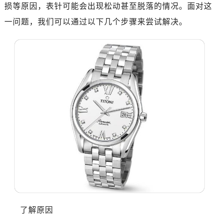
南昌市红谷滩新区红谷中大道998号绿地双子塔（中央广场）A1座办公楼14层07室（需提前预约）
损等原因，表针可能会出现松动甚至脱落的情况。面对这
济南市历下区经十路11111号华润中心写字楼（万象城）15层1508室（需提前预约）
一问题，我们可以通过以下几个步骤来尝试解决。
广州市天河区天河路230号万菱汇国际中心写字楼A塔7层704室（需提前预约）
广州市越秀区环市东路371-375号世界贸易中心大厦南塔写字楼15层07室（需提前预约）
深圳市罗湖区深南东路5001号华润大厦写字楼17层1701室（需提前预约）
惠州市惠城区江北文昌一路7号华贸大厦写字楼1座30层05室（需提前预约）
厦门市思明区湖滨东路95号华润大厦写字楼B座11层1104室（需提前预约）
福州市鼓楼区五四路128-1号恒力城写字楼15层03室（需提前预约）
成都市锦江区人民东路6号SAC东原中心写字楼24层2406B室（需提前预约）
重庆市江北区观音桥步行街2号融恒时代广场写字楼9层902室（需提前预约）
长沙市芙蓉区定王台街道建湘路393号世茂环球金融中心写字楼（芙蓉广场）10层13室（需提前预约）
郑州市二七区铭功路10号华润大厦写字楼29层2905室（需提前预约）
太原市迎泽区解放路15号亨得利名表服务中心（品牌授权店）3层整层（需提前预约）
沈阳市沈河区中街路137号亨得利名表服务中心（品牌授权店）1层整层（需提前预约）
沈阳市沈河区中街路83号亨得利名表服务中心（品牌授权店）1层整层（需提前预约）
乌鲁木齐市天山区红山路26号时代广场（CCMALL）C座17层17-B（需提前预约）
了解原因