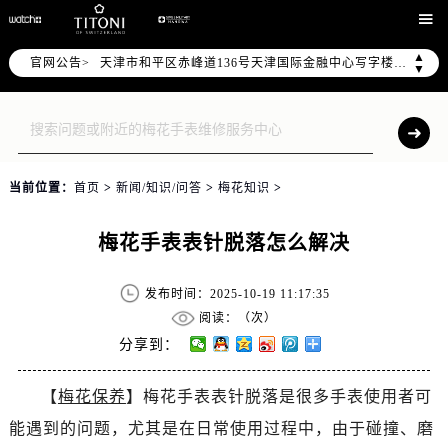
北京市东城区东长安街1号东方广场写字楼W3座6层602室（需提前预约）

北京市朝阳区建国门外大街甲6号华熙国际中心写字楼D座11层1102室（需提前预约）
▲
官网公告>
天津市和平区赤峰道136号天津国际金融中心写字楼26层2603室（需提前预约）
▼
上海市徐汇区虹桥路3号港汇中心写字楼2座37层3705室（需提前预约）
上海市黄浦区南京东路299号宏伊国际广场写字楼8层806室（需提前预约）
南京市秦淮区中山南路1号（新街口）南京中心写字楼22层C1-1室（需提前预约）
常州市新北区龙锦路1590号现代传媒中心写字楼5号楼10层1008室（需提前预约）
当前位置：
首页
>
新闻/知识/问答
>
梅花知识
>
徐州市鼓楼区淮海东路29号苏宁广场IFC国际金融中心写字楼35层3508室（需提前预约）
扬州市邗江区国展路29号星耀天地写字楼1号楼18层1803室（需提前预约）
梅花手表表针脱落怎么解决
盐城市盐都区世纪大道5号盐城金融城写字楼1号楼16层1604室（需提前预约）
泰州市海陵区永定东路399号置地商务中心东塔写字楼（华润万象城）17层1706室（需提前预约）
发布时间：2025-10-19 11:17:35
宁波市江北区大闸南路500号来福士广场办公楼20层2009室（需提前预约）
阅读：（
次）
杭州市上城区钱江路1366号华润大厦写字楼A座5层503-5室（需提前预约）
分享到：
金华市金东区东市南街777号金华万达广场写字楼4号楼22层2209室（需提前预约）
【
梅花保养
】梅花手表表针脱落是很多手表使用者可
绍兴市越城区胜利东路379号世茂天际中心写字楼8层805室（需提前预约）
能遇到的问题，尤其是在日常使用过程中，由于碰撞、磨
嘉兴市南湖区广益路705号嘉兴世界贸易中心写字楼A座13层1304室（需提前预约）