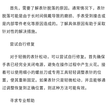
温州市鹿城区锦绣路1067号置信广场10层1015室（需提前预约）
首先，需要了解表针脱落的原因。通常情况下，表针
哈尔滨市道里区友谊西路600号富力中心T2座写字楼29层03室（需提前预约）
大连市中山区人民路15号国际金融大厦7层G室（需提前预约）
脱落可能是由于长时间佩戴导致的磨损、手表受到撞击或
佛山市禅城区季华五路57号万科金融中心C座12层1205室（需提前预约）
是内部零件老化等原因造成的。了解具体原因有助于采取
东莞市东城街道鸿福东路1号民盈国贸中心T1写字楼9层907室（需提前预约）
针对性的解决措施。
无锡市梁溪区人民中路139号恒隆广场写字楼1座11层1104室（需提前预约）
南通市崇川区工农路57号圆融广场写字楼16层1603室（需提前预约）
尝试自行修复
苏州市苏州工业园区星港街199号苏州中心办公楼C座22层08室（需提前预约）
武汉市江汉区解放大道686号世界贸易大厦38层09室（需提前预约）
对于轻微的表针松动，可以尝试自行修复。首先确保
南宁市青秀区金湖路59号地王大厦12楼1224室（需提前预约）
手表已经完全关闭电源，避免在操作过程中产生火花。接
合肥市蜀山区潜山路111号万象城华润大厦B座12楼03室（需提前预约）
着可以使用细小的螺丝刀或专用工具轻轻调整表针的位
泉州市丰泽区宝洲路729号浦西万达中心写字楼A座7楼709室（需提前预约）
置，使其重新固定。如果表针只是轻微松动，并且能够通
青岛市南区山东路6号华润大厦B座22层04室（需提前预约）
过调整恢复到正确位置，则这种方法可能有效。
烟台市芝罘区胜利路139号万达金融中心A座907室（需提前预约）
长春市朝阳区西安大路727号中银大厦A座(旺进大厦)18层09室（需提前预约）
寻求专业帮助
贵阳市南明区都司高架桥路33号亨特国际金融中心14楼14D（需提前预约）