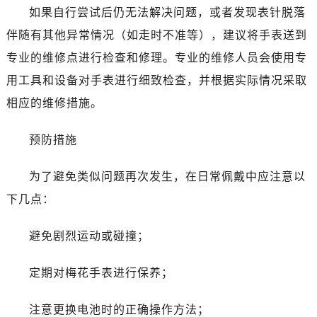
昆明市盘龙区北京路928号同德昆明广场写字楼10层06室（需提前预约）
如果自行尝试后仍无法解决问题，或者发现表针脱落
石家庄市长安区中山东路39号勒泰中心写字楼B座13层07室（需提前预约）
伴随有其他异常情况（如走时不准等），建议将手表送到
西安市碑林区南关正街88号华侨城长安国际中心E座6楼10室（需提前预约）
专业的维修点进行检查和修理。专业的维修人员会使用专
海口市龙华区金贸东路5号海口华润大厦B座17层1707室（需提前预约）
用工具和设备对手表进行细致检查，并根据实际情况采取
唐山市路南区新华东道100号万达广场写字楼A座10层1002室（需提前预约）
相应的维修措施。
台州市椒江区东海大道1800号腾达中心东1幢20楼2002室（需提前预约）
内蒙古自治区呼和浩特市玉泉区大学西街70号华润万象城写字楼（鄂尔多斯大厦）23层2326室（需提前预约）
预防措施
甘肃省兰州市七里河区西津西路16号兰州中心写字楼21层2102室（需提前预约）
重庆市解放碑渝中区民权路28号英利国际金融中心写字楼20层01室（需提前预约）
为了避免类似问题再次发生，在日常佩戴中应注意以
黑龙江省大庆市萨尔图区会战大街售后服务中心（需提前预约）
下几点：
黑龙江省鹤岗市向阳区红军路售后服务中心（需提前预约）
黑龙江省黑河市爱辉区中央街售后服务中心（需提前预约）
避免剧烈运动或碰撞；
黑龙江省鸡西市鸡冠区红军路售后服务中心（需提前预约）
黑龙江省佳木斯市向阳区长安路售后服务中心（需提前预约）
定期对梅花手表进行保养；
黑龙江省牡丹江市东安区太平路售后服务中心（需提前预约）
黑龙江省七台河市桃山区大同街售后服务中心（需提前预约）
注意更换电池时的正确操作方法；