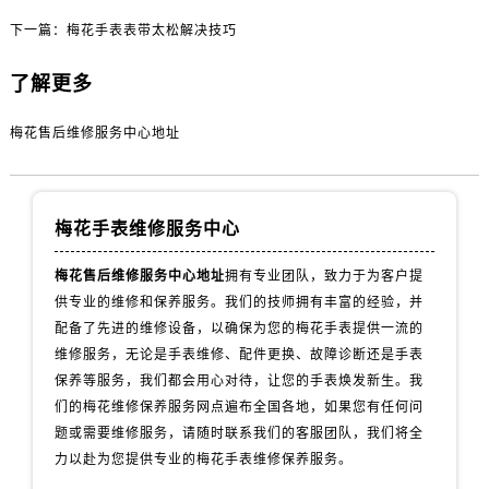
内蒙古自治区包头市青山区幸福路甲3号王府井百货名表维修售后服务中心（需提前预约）
下一篇：
梅花手表表带太松解决技巧
内蒙古自治区赤峰市红山区哈达街售后服务中心（需提前预约）
内蒙古自治区鄂尔多斯市东胜区伊金霍洛街售后服务中心（需提前预约）
了解更多
内蒙古自治区呼伦贝尔市海拉尔区中央街售后服务中心（需提前预约）
内蒙古自治区通辽市科尔沁区明仁大街售后服务中心（需提前预约）
梅花售后维修服务中心地址
内蒙古自治区乌海市海勃湾区人民南路售后服务中心（需提前预约）
内蒙古自治区乌兰察布市集宁区恩和大街售后服务中心（需提前预约）
内蒙古自治区锡林郭勒盟市锡林浩特市光明街与额尔敦路交叉口售后服务中心（需提前预约）
梅花手表维修服务中心
内蒙古自治区兴安盟市乌兰浩特市兴安大街售后服务中心（需提前预约）
梅花售后维修服务中心地址
拥有专业团队，致力于为客户提
山西省大同市平城区迎宾街售后服务中心（需提前预约）
供专业的维修和保养服务。我们的技师拥有丰富的经验，并
山西省晋城市城区黄华街售后服务中心（需提前预约）
配备了先进的维修设备，以确保为您的梅花手表提供一流的
山西省晋中市榆次区顺城街售后服务中心（需提前预约）
维修服务，无论是手表维修、配件更换、故障诊断还是手表
山西省临汾市尧都区解放路售后服务中心（需提前预约）
保养等服务，我们都会用心对待，让您的手表焕发新生。我
山西省吕梁市离石区永宁中路与建设街交叉口售后服务中心（需提前预约）
们的梅花维修保养服务网点遍布全国各地，如果您有任何问
题或需要维修服务，请随时联系我们的客服团队，我们将全
山西省朔州市朔城区怡西路与鄯阳西街交汇处售后服务中心（需提前预约）
力以赴为您提供专业的梅花手表维修保养服务。
山西省忻州市忻府区和平东街与七一南路交叉口售后服务中心（需提前预约）