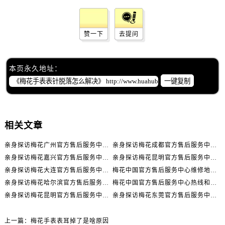
辽宁省丹东市振兴区七经街售后服务中心（需提前预约）
辽宁省抚顺市新抚区东一路售后服务中心（需提前预约）
辽宁省阜新市海州区解放大街售后服务中心（需提前预约）
赞一下
去提问
辽宁省葫芦岛市连山区中央路售后服务中心（需提前预约）
辽宁省锦州市古塔区中央大街售后服务中心（需提前预约）
本页永久地址：
辽宁省辽阳市白塔区新运大街售后服务中心（需提前预约）
一键复制
辽宁省盘锦市兴隆台区石油大街售后服务中心（需提前预约）
辽宁省铁岭市银州区南马路售后服务中心（需提前预约）
辽宁省营口市站前区市府路与渤海大街交叉口售后服务中心（需提前预约）
相关文章
辽宁省沈阳市沈河区中街路137号亨得利名表维修授权店1楼售后服务中心（需提前预约）
辽宁省沈阳市沈河区中街路83号亨得利名表维修授权店1楼售后服务中心（需提前预约）
亲身探访梅花广州官方售后服务中心｜全部地址与售后电话（2026年7月最新）
亲身探访梅花成都官方售后服务中心｜网点地址与电话（2026年7月最新）
亲身探访梅花嘉兴官方售后服务中心｜网点地址与电话（2026年7月最新）
亲身探访梅花昆明官方售后服务中心｜地址与官方电话（2026年7月最新）
北京市朝阳区建国门外大街甲6号华熙国际中心D座11层1102室售后服务中心（需提前预约）
亲身探访梅花大连官方售后服务中心｜网点地址与电话（2026年7月最新）
梅花中国官方售后服务中心维修地址与客服热线实地考察报告+多信源验证（2026年7月最新）
北京市东城区东长安街1号王府井东方广场W3座6层602室售后服务中心（需提前预约）
亲身探访梅花哈尔滨官方售后服务中心｜网点地址及官方热线（2026年7月最新）
梅花中国官方售后服务中心热线和维修门店详细地址实地考察报告_多信源验证（2026年7月最新）
河北省保定市竞秀区朝阳北大街北国先天下售后服务中心（需提前预约）
亲身探访梅花昆明官方售后服务中心｜热线电话与网点地址（2026年7月最新）
亲身探访梅花东莞官方售后服务中心｜最新地址及服务热线（2026年7月最新）
内蒙古自治区阿拉善盟市左旗土尔扈特大街售后服务中心（需提前预约）
内蒙古自治区巴彦淖尔市临河区新华街售后服务中心（需提前预约）
上一篇：
梅花手表表耳掉了是啥原因