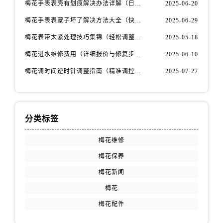
梅花手表表壳有划痕解决办法详解（日常保养与修复技巧指南）
2025-06-20
安徽省宿州市埇桥区人民中路售后服务中心（需提前预约）
安徽省铜陵市铜官区石城大道售后服务中心（需提前预约）
梅花手表表蒙子坏了解决方法大全（快速修复指南）
2025-06-29
安徽省芜湖市镜湖区中山路步行街售后服务中心（需提前预约）
梅花表带太紧处理技巧集锦（轻松调整佩戴舒适度的方法）
2025-05-18
安徽省宣城市宣州区叠嶂西路售后服务中心（需提前预约）
梅花进水维修费用（详细报价与修复步骤）
2025-06-10
福建省龙岩市新罗区九一南路售后服务中心（需提前预约）
梅花调时间逆时针调整指南（精准调控的秘诀）
2025-07-27
福建省南平市建阳区人民西路售后服务中心（需提前预约）
福建省宁德市蕉城区天湖东路售后服务中心（需提前预约）
福建省莆田市城厢区霞林街道荔华东大道售后服务中心（需提前预约）
福建省三明市三元区东乾二路售后服务中心（需提前预约）
分类标签
福建省漳州市龙文区步港路售后服务中心（需提前预约）
梅花维修
江苏省常州市新北区龙锦路1590号现代传媒中心5号楼10层1008室售后服务中心（需提前预约）
梅花保养
江苏省淮安市清江浦区淮海北路售后服务中心（需提前预约）
江苏省连云港市海州区通灌北路售后服务中心（需提前预约）
梅花新闻
江苏省南京市秦淮区中山南路1号南京中心22层22-C1-C3室售后服务中心（需提前预约）
梅花
江苏省宿迁市宿城区西湖路售后服务中心（需提前预约）
梅花配件
江苏省泰州市海陵区永定东路399号置地商务中心东塔（华润万象城）17层1706室售后服务中心（需提前预约）