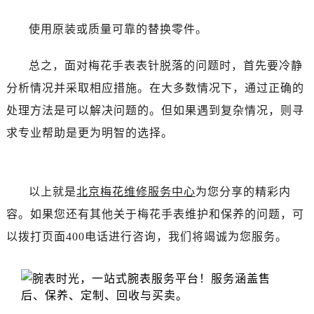
黑龙江省齐齐哈尔市龙沙区龙华路售后服务中心（需提前预约）
黑龙江省双鸭山市尖山区新兴大街售后服务中心（需提前预约）
使用原装或质量可靠的替换零件。
黑龙江省绥化市北林区新华街与康庄路交叉口售后服务中心（需提前预约）
黑龙江省伊春市伊美区通河路售后服务中心（需提前预约）
总之，面对梅花手表表针脱落的问题时，首先要冷静
吉林省白城市洮北区明仁南街售后服务中心（需提前预约）
分析情况并采取相应措施。在大多数情况下，通过正确的
吉林省白山市浑江区浑江大街售后服务中心（需提前预约）
处理方法是可以解决问题的。但如果遇到复杂情况，则寻
吉林省吉林市船营区河南街售后服务中心（需提前预约）
求专业帮助是更为明智的选择。
吉林省辽源市龙山区人民大街售后服务中心（需提前预约）
吉林省梅河口市新华街道梅河大街售后服务中心（需提前预约）
吉林省四平市铁东区紫气大路与南九经街交汇处售后服务中心（需提前预约）
以上就是
北京梅花维修服务中心
为您分享的精彩内
吉林省松原市宁江区五环大街售后服务中心（需提前预约）
容。如果您还有其他关于梅花手表维护和保养的问题，可
吉林省通化市东昌区环通乡江南大街售后服务中心（需提前预约）
以拨打页面400电话进行咨询，我们将竭诚为您服务。
吉林省延边市延吉市解放路售后服务中心（需提前预约）
辽宁省鞍山市铁东区站前街售后服务中心（需提前预约）
辽宁省本溪市平山区胜利路售后服务中心（需提前预约）
辽宁省朝阳市双塔区新华路售后服务中心（需提前预约）