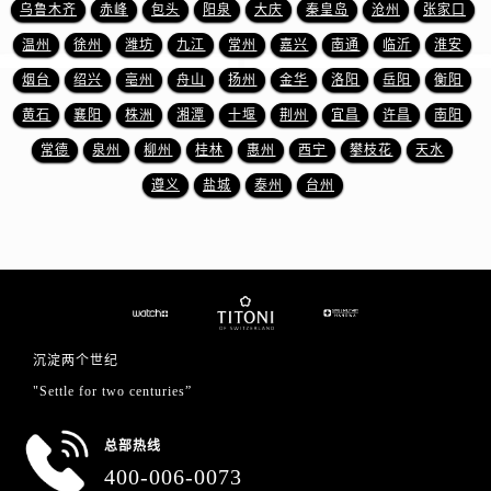
山东省东营市东营区济南路售后服务中心（需提前预约）
乌鲁木齐
赤峰
包头
阳泉
大庆
秦皇岛
沧州
张家口
山东省济南市历下区经十路11111号华润中心写字楼（万象城）15层1508室售后服务中心（需提前预约）
温州
徐州
潍坊
九江
常州
嘉兴
南通
临沂
淮安
山东省济宁市任城区太白楼路售后服务中心（需提前预约）
烟台
绍兴
亳州
舟山
扬州
金华
洛阳
岳阳
衡阳
山东省莱芜市文化南路8号银座商城名表维修一楼名表维修售后服务中心（需提前预约）
黄石
襄阳
株洲
湘潭
十堰
荆州
宜昌
许昌
南阳
山东省临沂市兰山区解放路售后服务中心（需提前预约）
常德
泉州
柳州
桂林
惠州
西宁
攀枝花
天水
山东省日照市东港区烟台路售后服务中心（需提前预约）
遵义
盐城
泰州
台州
山东省泰安市泰山区财源街道泰山大街售后服务中心（需提前预约）
山东省威海市环翠区新威海路89号振华商厦一楼名表维修售后服务中心（需提前预约）
山东省潍坊市奎文区东风东街售后服务中心（需提前预约）
山东省枣庄市滕州市北辛路与善国路交叉口售后服务中心（需提前预约）
山东省淄博市张店区金晶大道售后服务中心（需提前预约）
上海市黄浦区南京东路299号宏伊国际广场写字楼8层806室售后服务中心（需提前预约）
沉淀两个世纪
上海市徐汇区虹桥路3号港汇中心2座37层3705室售后服务中心（需提前预约）
"Settle for two centuries”
浙江省杭州市上城区钱江路1366号华润大厦A座5层503-5室售后服务中心（需提前预约）
浙江省湖州市吴兴区劳动路售后服务中心（需提前预约）
总部热线
浙江省嘉兴市南湖区广益路705号嘉兴世界贸易中心A座13层1304室售后服务中心（需提前预约）
400-006-0073