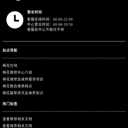
浙江省金华市金东区东市南街777号金华万达广场4号楼22楼2209室售后服务中心（需提前预约）
浙江省丽水市莲都区解放街售后服务中心（需提前预约）
营业时间
浙江省宁波市江北区大闸南路500号来福士广场办公楼20层2009室售后服务中心（需提前预约）
客服在线时间：08:00-22:00
中心营业时间：09:00-19:30
浙江省衢州市柯城区上街售后服务中心（需提前预约）
客服及中心节假日不休
浙江省绍兴市越城区胜利东路379号世茂天际中心写字楼8层805室售后服务中心（需提前预约）
浙江省舟山市定海区解放东路售后服务中心（需提前预约）
澳门特别行政区大堂区议事亭前地（新马路）售后服务中心（需提前预约）
站点导航
澳门特别行政区风顺堂区南湾大马路售后服务中心（需提前预约）
梅花在线
澳门特别行政区花地玛堂区关闸广场售后服务中心（需提前预约）
梅花维修中心介绍
澳门特别行政区花王堂区大三巴商圈售后服务中心（需提前预约）
梅花维修及保养服务项目
澳门特别行政区嘉模堂区官也街售后服务中心（需提前预约）
梅花售后维修网点
澳门省路氹城市金光大道售后服务中心（需提前预约）
梅花最新资讯及保养知识
澳门特别行政区望德堂区塔石广场售后服务中心（需提前预约）
热门标签
福建省福州市鼓楼区五四路128-1号恒力城写字楼15层03室售后服务中心（需提前预约）
福建省厦门市思明区湖滨东路95号万象城华润大厦B座11层1104室售后服务中心（需提前预约）
查看维修相关文档
广东省潮州市潮安区新风路与潮汕路交汇处售后服务中心（需提前预约）
查看保养相关文档