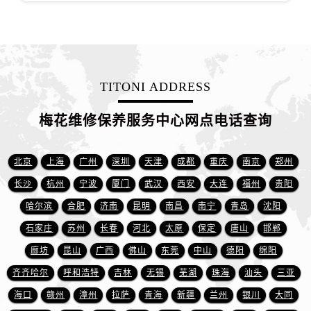
江苏省徐州市鼓楼区淮海东路29号苏宁广场IFC国际金融中心35层3508室售后服务中心（需提前预约）
江苏省盐城市盐都区世纪大道5号盐城金融城写字楼1号楼16层1604室售后服务中心（需提前预约）
江苏省扬州市邗江区国展路29号星耀天地写字楼1号楼18层1803室售后服务中心（需提前预约）
江苏省镇江市京口区中山东路售后服务中心（需提前预约）
江西省抚州市临川区赣东大道售后服务中心（需提前预约）
TITONI ADDRESS
江西省赣州市章贡区文清路售后服务中心（需提前预约）
梅花维修保养服务中心网点电话查询
江西省吉安市吉州区井冈山大道售后服务中心（需提前预约）
江西省景德镇市珠山区珠山中路售后服务中心（需提前预约）
江西省九江市浔阳区浔阳路售后服务中心（需提前预约）
北京
上海
广州
深圳
天津
成都
重庆
南京
郑州
江西省南昌市红谷滩新区红谷中大道998号绿地双子塔（中央广场）A1座办公楼14层1407室售后服务中心（需提前预约）
长沙
杭州
宁波
厦门
武汉
西安
大连
福州
贵阳
江西省萍乡市安源区萍安北大道与康庄路交叉口售后服务中心（需提前预约）
哈尔滨
合肥
济南
昆明
南昌
南宁
青岛
沈阳
江西省上饶市信州区滨江西路售后服务中心（需提前预约）
石家庄
苏州
长春
河北
太原
保定
唐山
邯郸
江西省新余市渝水区北湖西路售后服务中心（需提前预约）
廊坊
昆山
广西
佛山
东莞
中山
德阳
绵阳
江西省宜春市袁州区中山中路售后服务中心（需提前预约）
齐齐哈尔
呼和浩特
吉林
无锡
芜湖
珠海
汕头
三亚
江西省鹰潭市月湖区胜利东路售后服务中心（需提前预约）
海口
赣州
漳州
拉萨
青海
新疆
兰州
银川
大同
山东省德州市德城区东风中路售后服务中心（需提前预约）