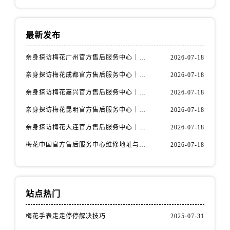
山西省阳泉市郊区平阳东街与新城大道交叉口售后服务中心（需提前预约）
山西省运城市盐湖区河东街售后服务中心（需提前预约）
山西省长治市潞州区英雄中路售后服务中心（需提前预约）
最新发布
山西省太原市迎泽区迎泽街道解放路15号亨得利名表维修授权店3楼售后服务中心（需提前预约）
亲身探访梅花广州官方售后服务中心｜全部地址与售后电话（2026年7月最新）
2026-07-18
天津市和平区赤峰道136号天津国际金融中心26层2603室售后服务中心（需提前预约）
亲身探访梅花成都官方售后服务中心｜网点地址与电话（2026年7月最新）
2026-07-18
安徽省安庆市迎江区人民路售后服务中心（需提前预约）
安徽省蚌埠市蚌山区淮河路售后服务中心（需提前预约）
亲身探访梅花嘉兴官方售后服务中心｜网点地址与电话（2026年7月最新）
2026-07-18
安徽省亳州市谯城区魏武大道售后服务中心（需提前预约）
亲身探访梅花昆明官方售后服务中心｜地址与官方电话（2026年7月最新）
2026-07-18
安徽省池州市贵池区长江路售后服务中心（需提前预约）
亲身探访梅花大连官方售后服务中心｜网点地址与电话（2026年7月最新）
2026-07-18
安徽省滁州市琅琊区南谯北路售后服务中心（需提前预约）
梅花中国官方售后服务中心维修地址与客服热线实地考察报告+多信源验证（2026年7月最新）
2026-07-18
安徽省阜阳市颍州区颍州北路售后服务中心（需提前预约）
安徽省淮北市相山区淮海路售后服务中心（需提前预约）
安徽省淮南市田家庵区国庆中路售后服务中心（需提前预约）
安徽省黄山市屯溪区黄山西路售后服务中心（需提前预约）
站点热门
安徽省六安市金安区解放中路售后服务中心（需提前预约）
梅花手表走走停停解决技巧
2025-07-31
安徽省马鞍山市雨山区湖南西路售后服务中心（需提前预约）