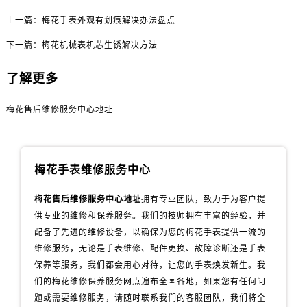
内蒙古自治区包头市青山区幸福路甲3号王府井百货名表维修售后服务中心（需提前预约）
上一篇：
梅花手表外观有划痕解决办法盘点
内蒙古自治区赤峰市红山区哈达街售后服务中心（需提前预约）
内蒙古自治区鄂尔多斯市东胜区伊金霍洛街售后服务中心（需提前预约）
下一篇：
梅花机械表机芯生锈解决方法
内蒙古自治区呼伦贝尔市海拉尔区中央街售后服务中心（需提前预约）
了解更多
内蒙古自治区通辽市科尔沁区明仁大街售后服务中心（需提前预约）
内蒙古自治区乌海市海勃湾区人民南路售后服务中心（需提前预约）
梅花售后维修服务中心地址
内蒙古自治区乌兰察布市集宁区恩和大街售后服务中心（需提前预约）
内蒙古自治区锡林郭勒盟市锡林浩特市光明街与额尔敦路交叉口售后服务中心（需提前预约）
内蒙古自治区兴安盟市乌兰浩特市兴安大街售后服务中心（需提前预约）
梅花手表维修服务中心
山西省大同市平城区迎宾街售后服务中心（需提前预约）
山西省晋城市城区黄华街售后服务中心（需提前预约）
梅花售后维修服务中心地址
拥有专业团队，致力于为客户提
山西省晋中市榆次区顺城街售后服务中心（需提前预约）
供专业的维修和保养服务。我们的技师拥有丰富的经验，并
配备了先进的维修设备，以确保为您的梅花手表提供一流的
山西省临汾市尧都区解放路售后服务中心（需提前预约）
维修服务，无论是手表维修、配件更换、故障诊断还是手表
山西省吕梁市离石区永宁中路与建设街交叉口售后服务中心（需提前预约）
保养等服务，我们都会用心对待，让您的手表焕发新生。我
山西省朔州市朔城区怡西路与鄯阳西街交汇处售后服务中心（需提前预约）
们的梅花维修保养服务网点遍布全国各地，如果您有任何问
山西省忻州市忻府区和平东街与七一南路交叉口售后服务中心（需提前预约）
题或需要维修服务，请随时联系我们的客服团队，我们将全