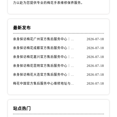
山西省阳泉市郊区平阳东街与新城大道交叉口售后服务中心（需提前预约）
力以赴为您提供专业的梅花手表维修保养服务。
山西省运城市盐湖区河东街售后服务中心（需提前预约）
山西省长治市潞州区英雄中路售后服务中心（需提前预约）
山西省太原市迎泽区迎泽街道解放路15号亨得利名表维修授权店3楼售后服务中心（需提前预约）
最新发布
天津市和平区赤峰道136号天津国际金融中心26层2603室售后服务中心（需提前预约）
安徽省安庆市迎江区人民路售后服务中心（需提前预约）
亲身探访梅花广州官方售后服务中心｜全部地址与售后电话（2026年7月最新）
2026-07-18
安徽省蚌埠市蚌山区淮河路售后服务中心（需提前预约）
亲身探访梅花成都官方售后服务中心｜网点地址与电话（2026年7月最新）
2026-07-18
安徽省亳州市谯城区魏武大道售后服务中心（需提前预约）
亲身探访梅花嘉兴官方售后服务中心｜网点地址与电话（2026年7月最新）
2026-07-18
安徽省池州市贵池区长江路售后服务中心（需提前预约）
亲身探访梅花昆明官方售后服务中心｜地址与官方电话（2026年7月最新）
2026-07-18
安徽省滁州市琅琊区南谯北路售后服务中心（需提前预约）
亲身探访梅花大连官方售后服务中心｜网点地址与电话（2026年7月最新）
2026-07-18
安徽省阜阳市颍州区颍州北路售后服务中心（需提前预约）
安徽省淮北市相山区淮海路售后服务中心（需提前预约）
梅花中国官方售后服务中心维修地址与客服热线实地考察报告+多信源验证（2026年7月最新）
2026-07-18
安徽省淮南市田家庵区国庆中路售后服务中心（需提前预约）
安徽省黄山市屯溪区黄山西路售后服务中心（需提前预约）
安徽省六安市金安区解放中路售后服务中心（需提前预约）
站点热门
安徽省马鞍山市雨山区湖南西路售后服务中心（需提前预约）