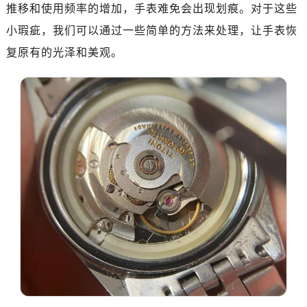
南昌市红谷滩新区红谷中大道998号绿地双子塔（中央广场）A1座办公楼14层07室（需提前预约）
推移和使用频率的增加，手表难免会出现划痕。对于这些
济南市历下区经十路11111号华润中心写字楼（万象城）15层1508室（需提前预约）
小瑕疵，我们可以通过一些简单的方法来处理，让手表恢
广州市天河区天河路230号万菱汇国际中心写字楼A塔7层704室（需提前预约）
复原有的光泽和美观。
广州市越秀区环市东路371-375号世界贸易中心大厦南塔写字楼15层07室（需提前预约）
深圳市罗湖区深南东路5001号华润大厦写字楼17层1701室（需提前预约）
惠州市惠城区江北文昌一路7号华贸大厦写字楼1座30层05室（需提前预约）
厦门市思明区湖滨东路95号华润大厦写字楼B座11层1104室（需提前预约）
福州市鼓楼区五四路128-1号恒力城写字楼15层03室（需提前预约）
成都市锦江区人民东路6号SAC东原中心写字楼24层2406B室（需提前预约）
重庆市江北区观音桥步行街2号融恒时代广场写字楼9层902室（需提前预约）
长沙市芙蓉区定王台街道建湘路393号世茂环球金融中心写字楼（芙蓉广场）10层13室（需提前预约）
郑州市二七区铭功路10号华润大厦写字楼29层2905室（需提前预约）
太原市迎泽区解放路15号亨得利名表服务中心（品牌授权店）3层整层（需提前预约）
沈阳市沈河区中街路137号亨得利名表服务中心（品牌授权店）1层整层（需提前预约）
沈阳市沈河区中街路83号亨得利名表服务中心（品牌授权店）1层整层（需提前预约）
乌鲁木齐市天山区红山路26号时代广场（CCMALL）C座17层17-B（需提前预约）