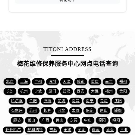
梅花配件
江苏省徐州市鼓楼区淮海东路29号苏宁广场IFC国际金融中心35层3508室售后服务中心（需提前预约）
江苏省盐城市盐都区世纪大道5号盐城金融城写字楼1号楼16层1604室售后服务中心（需提前预约）
江苏省扬州市邗江区国展路29号星耀天地写字楼1号楼18层1803室售后服务中心（需提前预约）
江苏省镇江市京口区中山东路售后服务中心（需提前预约）
江西省抚州市临川区赣东大道售后服务中心（需提前预约）
江西省赣州市章贡区文清路售后服务中心（需提前预约）
TITONI ADDRESS
江西省吉安市吉州区井冈山大道售后服务中心（需提前预约）
江西省景德镇市珠山区珠山中路售后服务中心（需提前预约）
梅花维修保养服务中心网点电话查询
江西省九江市浔阳区浔阳路售后服务中心（需提前预约）
江西省南昌市红谷滩新区红谷中大道998号绿地双子塔（中央广场）A1座办公楼14层1407室售后服务中心（需提前预约）
北京
上海
广州
深圳
天津
成都
重庆
南京
郑州
江西省萍乡市安源区萍安北大道与康庄路交叉口售后服务中心（需提前预约）
长沙
杭州
宁波
厦门
武汉
西安
大连
福州
贵阳
江西省上饶市信州区滨江西路售后服务中心（需提前预约）
哈尔滨
合肥
济南
昆明
南昌
南宁
青岛
沈阳
江西省新余市渝水区北湖西路售后服务中心（需提前预约）
石家庄
苏州
长春
河北
太原
保定
唐山
邯郸
江西省宜春市袁州区中山中路售后服务中心（需提前预约）
江西省鹰潭市月湖区胜利东路售后服务中心（需提前预约）
廊坊
昆山
广西
佛山
东莞
中山
德阳
绵阳
山东省德州市德城区东风中路售后服务中心（需提前预约）
齐齐哈尔
呼和浩特
吉林
无锡
芜湖
珠海
汕头
三亚