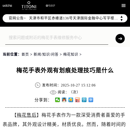
北京市东城区东长安街1号东方广场写字楼W3座6层602室（需提前预约）

北京市朝阳区建国门外大街甲6号华熙国际中心写字楼D座11层1102室（需提前预约）
▲
官网公告>
天津市和平区赤峰道136号天津国际金融中心写字楼26层2603室（需提前预约）
▼
上海市徐汇区虹桥路3号港汇中心写字楼2座37层3705室（需提前预约）
上海市黄浦区南京东路299号宏伊国际广场写字楼8层806室（需提前预约）
南京市秦淮区中山南路1号（新街口）南京中心写字楼22层C1-1室（需提前预约）
常州市新北区龙锦路1590号现代传媒中心写字楼5号楼10层1008室（需提前预约）
当前位置：
首页
>
新闻/知识/问答
>
梅花知识
>
徐州市鼓楼区淮海东路29号苏宁广场IFC国际金融中心写字楼35层3508室（需提前预约）
扬州市邗江区国展路29号星耀天地写字楼1号楼18层1803室（需提前预约）
梅花手表外观有划痕处理技巧是什么
盐城市盐都区世纪大道5号盐城金融城写字楼1号楼16层1604室（需提前预约）
泰州市海陵区永定东路399号置地商务中心东塔写字楼（华润万象城）17层1706室（需提前预约）
发布时间：2025-10-27 15:12:06
宁波市江北区大闸南路500号来福士广场办公楼20层2009室（需提前预约）
阅读：（
次）
杭州市上城区钱江路1366号华润大厦写字楼A座5层503-5室（需提前预约）
分享到：
金华市金东区东市南街777号金华万达广场写字楼4号楼22层2209室（需提前预约）
【
梅花售后
】梅花手表作为一款深受消费者喜爱的手
绍兴市越城区胜利东路379号世茂天际中心写字楼8层805室（需提前预约）
表品牌，其外观设计精美，材质优良。然而，随着时间的
嘉兴市南湖区广益路705号嘉兴世界贸易中心写字楼A座13层1304室（需提前预约）