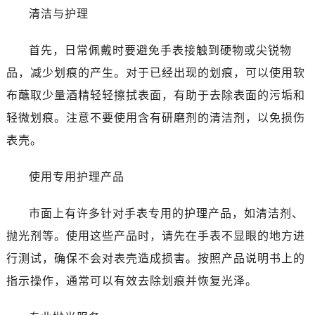
温州市鹿城区锦绣路1067号置信广场10层1015室（需提前预约）
清洁与护理
哈尔滨市道里区友谊西路600号富力中心T2座写字楼29层03室（需提前预约）
大连市中山区人民路15号国际金融大厦7层G室（需提前预约）
首先，日常佩戴时要避免手表接触到硬物或尖锐物
佛山市禅城区季华五路57号万科金融中心C座12层1205室（需提前预约）
品，减少划痕的产生。对于已经出现的划痕，可以使用软
东莞市东城街道鸿福东路1号民盈国贸中心T1写字楼9层907室（需提前预约）
布蘸取少量酒精轻轻擦拭表面，有助于去除表面的污垢和
无锡市梁溪区人民中路139号恒隆广场写字楼1座11层1104室（需提前预约）
轻微划痕。注意不要使用含有研磨剂的清洁剂，以免损伤
南通市崇川区工农路57号圆融广场写字楼16层1603室（需提前预约）
表壳。
苏州市苏州工业园区星港街199号苏州中心办公楼C座22层08室（需提前预约）
武汉市江汉区解放大道686号世界贸易大厦38层09室（需提前预约）
使用专用护理产品
南宁市青秀区金湖路59号地王大厦12楼1224室（需提前预约）
合肥市蜀山区潜山路111号万象城华润大厦B座12楼03室（需提前预约）
市面上有许多针对手表专用的护理产品，如清洁剂、
泉州市丰泽区宝洲路729号浦西万达中心写字楼A座7楼709室（需提前预约）
抛光剂等。使用这些产品时，请先在手表不显眼的地方进
青岛市南区山东路6号华润大厦B座22层04室（需提前预约）
行测试，确保不会对表壳造成损害。按照产品说明书上的
烟台市芝罘区胜利路139号万达金融中心A座907室（需提前预约）
指示操作，通常可以有效去除划痕并恢复光泽。
长春市朝阳区西安大路727号中银大厦A座(旺进大厦)18层09室（需提前预约）
贵阳市南明区都司高架桥路33号亨特国际金融中心14楼14D（需提前预约）