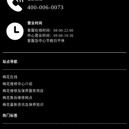
浙江省金华市金东区东市南街777号金华万达广场4号楼22楼2209室售后服务中心（需提前预约）
400-006-0073
浙江省丽水市莲都区解放街售后服务中心（需提前预约）
浙江省宁波市江北区大闸南路500号来福士广场办公楼20层2009室售后服务中心（需提前预约）
营业时间
浙江省衢州市柯城区上街售后服务中心（需提前预约）
客服在线时间：08:00-22:00
浙江省绍兴市越城区胜利东路379号世茂天际中心写字楼8层805室售后服务中心（需提前预约）
中心营业时间：09:00-19:30
客服及中心节假日不休
浙江省舟山市定海区解放东路售后服务中心（需提前预约）
澳门特别行政区大堂区议事亭前地（新马路）售后服务中心（需提前预约）
澳门特别行政区风顺堂区南湾大马路售后服务中心（需提前预约）
站点导航
澳门特别行政区花地玛堂区关闸广场售后服务中心（需提前预约）
澳门特别行政区花王堂区大三巴商圈售后服务中心（需提前预约）
梅花在线
澳门特别行政区嘉模堂区官也街售后服务中心（需提前预约）
梅花维修中心介绍
澳门省路氹城市金光大道售后服务中心（需提前预约）
梅花维修及保养服务项目
梅花售后维修网点
澳门特别行政区望德堂区塔石广场售后服务中心（需提前预约）
梅花最新资讯及保养知识
福建省福州市鼓楼区五四路128-1号恒力城写字楼15层03室售后服务中心（需提前预约）
福建省厦门市思明区湖滨东路95号万象城华润大厦B座11层1104室售后服务中心（需提前预约）
热门标签
广东省潮州市潮安区新风路与潮汕路交汇处售后服务中心（需提前预约）