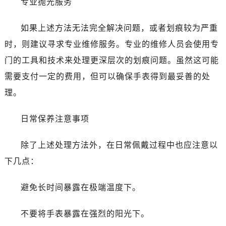
专业抛光服务
昆明市盘龙区北京路928号同德昆明广场写字楼10层06室（需提前预约）
石家庄市长安区中山东路39号勒泰中心写字楼B座13层07室（需提前预约）
如果上述方法无法完全解决问题，或者划痕较为严重
西安市碑林区南关正街88号华侨城长安国际中心E座6楼10室（需提前预约）
时，则建议寻求专业维修服务。专业的维修人员会使用专
海口市龙华区金贸东路5号海口华润大厦B座17层1707室（需提前预约）
门的工具和技术来处理更深层次的划痕问题。虽然这可能
唐山市路南区新华东道100号万达广场写字楼A座10层1002室（需提前预约）
台州市椒江区东海大道1800号腾达中心东1幢20楼2002室（需提前预约）
需要支付一定的费用，但可以确保手表得到最妥善的处
内蒙古自治区呼和浩特市玉泉区大学西街70号华润万象城写字楼（鄂尔多斯大厦）23层2326室（需提前预约）
理。
甘肃省兰州市七里河区西津西路16号兰州中心写字楼21层2102室（需提前预约）
重庆市解放碑渝中区民权路28号英利国际金融中心写字楼20层01室（需提前预约）
日常保养注意事项
黑龙江省大庆市萨尔图区会战大街售后服务中心（需提前预约）
除了上述处理方法外，在日常佩戴过程中也应注意以
黑龙江省鹤岗市向阳区红军路售后服务中心（需提前预约）
黑龙江省黑河市爱辉区中央街售后服务中心（需提前预约）
下几点：
黑龙江省鸡西市鸡冠区红军路售后服务中心（需提前预约）
避免长时间暴露在极端温度下。
黑龙江省佳木斯市向阳区长安路售后服务中心（需提前预约）
黑龙江省牡丹江市东安区太平路售后服务中心（需提前预约）
不要将手表暴露在强烈的阳光下。
黑龙江省七台河市桃山区大同街售后服务中心（需提前预约）