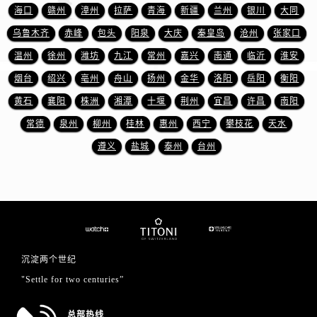
山东省东营市东营区济南路售后服务中心（需提前预约）
海口
赣州
漳州
拉萨
青海
新疆
兰州
银川
大同
山东省济南市历下区经十路11111号华润中心写字楼（万象城）15层1508室售后服务中心（需提前预约）
乌鲁木齐
赤峰
包头
阳泉
大庆
秦皇岛
沧州
张家口
山东省济宁市任城区太白楼路售后服务中心（需提前预约）
温州
徐州
潍坊
九江
常州
嘉兴
南通
临沂
淮安
山东省莱芜市文化南路8号银座商城名表维修一楼名表维修售后服务中心（需提前预约）
烟台
绍兴
亳州
舟山
扬州
金华
洛阳
岳阳
衡阳
山东省临沂市兰山区解放路售后服务中心（需提前预约）
黄石
襄阳
株洲
湘潭
十堰
荆州
宜昌
许昌
南阳
山东省日照市东港区烟台路售后服务中心（需提前预约）
山东省泰安市泰山区财源街道泰山大街售后服务中心（需提前预约）
常德
泉州
柳州
桂林
惠州
西宁
攀枝花
天水
山东省威海市环翠区新威海路89号振华商厦一楼名表维修售后服务中心（需提前预约）
遵义
盐城
泰州
台州
山东省潍坊市奎文区东风东街售后服务中心（需提前预约）
山东省枣庄市滕州市北辛路与善国路交叉口售后服务中心（需提前预约）
山东省淄博市张店区金晶大道售后服务中心（需提前预约）
上海市黄浦区南京东路299号宏伊国际广场写字楼8层806室售后服务中心（需提前预约）
上海市徐汇区虹桥路3号港汇中心2座37层3705室售后服务中心（需提前预约）
沉淀两个世纪
浙江省杭州市上城区钱江路1366号华润大厦A座5层503-5室售后服务中心（需提前预约）
"Settle for two centuries”
浙江省湖州市吴兴区劳动路售后服务中心（需提前预约）
浙江省嘉兴市南湖区广益路705号嘉兴世界贸易中心A座13层1304室售后服务中心（需提前预约）
总部热线