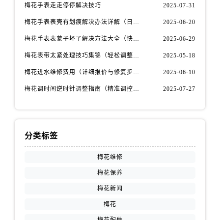
安徽省宿州市埇桥区人民中路售后服务中心（需提前预约）
梅花手表走走停停解决技巧
2025-07-31
安徽省铜陵市铜官区石城大道售后服务中心（需提前预约）
梅花手表表壳有划痕解决办法详解（日常保养与修复技巧指南）
2025-06-20
安徽省芜湖市镜湖区中山路步行街售后服务中心（需提前预约）
梅花手表表蒙子坏了解决方法大全（快速修复指南）
2025-06-29
安徽省宣城市宣州区叠嶂西路售后服务中心（需提前预约）
梅花表带太紧处理技巧集锦（轻松调整佩戴舒适度的方法）
2025-05-18
福建省龙岩市新罗区九一南路售后服务中心（需提前预约）
福建省南平市建阳区人民西路售后服务中心（需提前预约）
梅花进水维修费用（详细报价与修复步骤）
2025-06-10
福建省宁德市蕉城区天湖东路售后服务中心（需提前预约）
梅花调时间逆时针调整指南（精准调控的秘诀）
2025-07-27
福建省莆田市城厢区霞林街道荔华东大道售后服务中心（需提前预约）
福建省三明市三元区东乾二路售后服务中心（需提前预约）
福建省漳州市龙文区步港路售后服务中心（需提前预约）
分类标签
江苏省常州市新北区龙锦路1590号现代传媒中心5号楼10层1008室售后服务中心（需提前预约）
江苏省淮安市清江浦区淮海北路售后服务中心（需提前预约）
梅花维修
江苏省连云港市海州区通灌北路售后服务中心（需提前预约）
梅花保养
江苏省南京市秦淮区中山南路1号南京中心22层22-C1-C3室售后服务中心（需提前预约）
梅花新闻
江苏省宿迁市宿城区西湖路售后服务中心（需提前预约）
梅花
江苏省泰州市海陵区永定东路399号置地商务中心东塔（华润万象城）17层1706室售后服务中心（需提前预约）