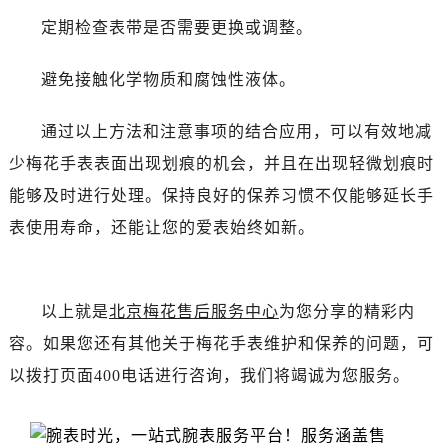
黑龙江省齐齐哈尔市龙沙区龙华路售后服务中心（需提前预约）
定期检查表带是否需要更换或调整。
黑龙江省双鸭山市尖山区新兴大街售后服务中心（需提前预约）
黑龙江省绥化市北林区新华街与康庄路交叉口售后服务中心（需提前预约）
避免接触化学物质和腐蚀性液体。
黑龙江省伊春市伊美区通河路售后服务中心（需提前预约）
吉林省白城市洮北区明仁南街售后服务中心（需提前预约）
通过以上方法和注意事项的结合应用，可以有效地减
吉林省白山市浑江区浑江大街售后服务中心（需提前预约）
少梅花手表表面出现划痕的机会，并且在出现轻微划痕时
吉林省吉林市船营区河南街售后服务中心（需提前预约）
能够及时进行处理。保持良好的保养习惯不仅能够延长手
吉林省辽源市龙山区人民大街售后服务中心（需提前预约）
表使用寿命，还能让您的爱表始终如新。
吉林省梅河口市新华街道梅河大街售后服务中心（需提前预约）
吉林省四平市铁东区紫气大路与南九经街交汇处售后服务中心（需提前预约）
吉林省松原市宁江区五环大街售后服务中心（需提前预约）
以上就是
北京梅花售后服务中心
为您分享的精彩内
吉林省通化市东昌区环通乡江南大街售后服务中心（需提前预约）
容。如果您还有其他关于梅花手表维护和保养的问题，可
吉林省延边市延吉市解放路售后服务中心（需提前预约）
辽宁省鞍山市铁东区站前街售后服务中心（需提前预约）
以拨打页面400电话进行咨询，我们将竭诚为您服务。
辽宁省本溪市平山区胜利路售后服务中心（需提前预约）
辽宁省朝阳市双塔区新华路售后服务中心（需提前预约）