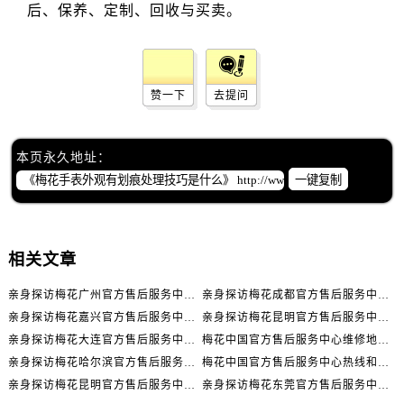
辽宁省丹东市振兴区七经街售后服务中心（需提前预约）
辽宁省抚顺市新抚区东一路售后服务中心（需提前预约）
辽宁省阜新市海州区解放大街售后服务中心（需提前预约）
辽宁省葫芦岛市连山区中央路售后服务中心（需提前预约）
赞一下
去提问
辽宁省锦州市古塔区中央大街售后服务中心（需提前预约）
辽宁省辽阳市白塔区新运大街售后服务中心（需提前预约）
本页永久地址：
辽宁省盘锦市兴隆台区石油大街售后服务中心（需提前预约）
一键复制
辽宁省铁岭市银州区南马路售后服务中心（需提前预约）
辽宁省营口市站前区市府路与渤海大街交叉口售后服务中心（需提前预约）
辽宁省沈阳市沈河区中街路137号亨得利名表维修授权店1楼售后服务中心（需提前预约）
相关文章
辽宁省沈阳市沈河区中街路83号亨得利名表维修授权店1楼售后服务中心（需提前预约）
北京市朝阳区建国门外大街甲6号华熙国际中心D座11层1102室售后服务中心（需提前预约）
亲身探访梅花广州官方售后服务中心｜全部地址与售后电话（2026年7月最新）
亲身探访梅花成都官方售后服务中心｜网点地址与电话（2026年7月最新）
北京市东城区东长安街1号王府井东方广场W3座6层602室售后服务中心（需提前预约）
亲身探访梅花嘉兴官方售后服务中心｜网点地址与电话（2026年7月最新）
亲身探访梅花昆明官方售后服务中心｜地址与官方电话（2026年7月最新）
河北省保定市竞秀区朝阳北大街北国先天下售后服务中心（需提前预约）
亲身探访梅花大连官方售后服务中心｜网点地址与电话（2026年7月最新）
梅花中国官方售后服务中心维修地址与客服热线实地考察报告+多信源验证（2026年7月最新）
内蒙古自治区阿拉善盟市左旗土尔扈特大街售后服务中心（需提前预约）
亲身探访梅花哈尔滨官方售后服务中心｜网点地址及官方热线（2026年7月最新）
梅花中国官方售后服务中心热线和维修门店详细地址实地考察报告_多信源验证（2026年7月最新）
内蒙古自治区巴彦淖尔市临河区新华街售后服务中心（需提前预约）
亲身探访梅花昆明官方售后服务中心｜热线电话与网点地址（2026年7月最新）
亲身探访梅花东莞官方售后服务中心｜最新地址及服务热线（2026年7月最新）