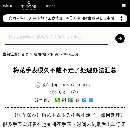
北京市东城区东长安街1号东方广场写字楼W3座6层602室（需提前预约）

北京市朝阳区建国门外大街甲6号华熙国际中心写字楼D座11层1102室（需提前预约）
▲
官网公告>
天津市和平区赤峰道136号天津国际金融中心写字楼26层2603室（需提前预约）
▼
上海市徐汇区虹桥路3号港汇中心写字楼2座37层3705室（需提前预约）
上海市黄浦区南京东路299号宏伊国际广场写字楼8层806室（需提前预约）
南京市秦淮区中山南路1号（新街口）南京中心写字楼22层C1-1室（需提前预约）
常州市新北区龙锦路1590号现代传媒中心写字楼5号楼10层1008室（需提前预约）
当前位置：
首页
>
新闻/知识/问答
>
梅花知识
>
徐州市鼓楼区淮海东路29号苏宁广场IFC国际金融中心写字楼35层3508室（需提前预约）
扬州市邗江区国展路29号星耀天地写字楼1号楼18层1803室（需提前预约）
梅花手表很久不戴不走了处理办法汇总
盐城市盐都区世纪大道5号盐城金融城写字楼1号楼16层1604室（需提前预约）
泰州市海陵区永定东路399号置地商务中心东塔写字楼（华润万象城）17层1706室（需提前预约）
发布时间：2025-12-23 10:09:53
宁波市江北区大闸南路500号来福士广场办公楼20层2009室（需提前预约）
阅读：（
次）
杭州市上城区钱江路1366号华润大厦写字楼A座5层503-5室（需提前预约）
分享到：
金华市金东区东市南街777号金华万达广场写字楼4号楼22层2209室（需提前预约）
【
梅花保养
】梅花手表很久不戴不走了，如何处理？
绍兴市越城区胜利东路379号世茂天际中心写字楼8层805室（需提前预约）
很多手表爱好者在遇到梅花手表长时间未佩戴后出现停走
嘉兴市南湖区广益路705号嘉兴世界贸易中心写字楼A座13层1304室（需提前预约）