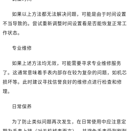
昆明市盘龙区北京路928号同德昆明广场写字楼10层06室（需提前预约）
石家庄市长安区中山东路39号勒泰中心写字楼B座13层07室（需提前预约）
如果以上方法都无法解决问题，可能是由于时间设置
西安市碑林区南关正街88号华侨城长安国际中心E座6楼10室（需提前预约）
不当导致的。尝试重新调整时间设置看是否能恢复正常工
海口市龙华区金贸东路5号海口华润大厦B座17层1707室（需提前预约）
作状态。
唐山市路南区新华东道100号万达广场写字楼A座10层1002室（需提前预约）
台州市椒江区东海大道1800号腾达中心东1幢20楼2002室（需提前预约）
专业维修
内蒙古自治区呼和浩特市玉泉区大学西街70号华润万象城写字楼（鄂尔多斯大厦）23层2326室（需提前预约）
甘肃省兰州市七里河区西津西路16号兰州中心写字楼21层2102室（需提前预约）
如果上述方法均无效，可能需要寻求专业维修服务
重庆市解放碑渝中区民权路28号英利国际金融中心写字楼20层01室（需提前预约）
了。这通常意味着手表内部存在较为复杂的问题，如机芯
黑龙江省大庆市萨尔图区会战大街售后服务中心（需提前预约）
损坏等。此时建议寻找信誉良好的维修点进行检查和修
黑龙江省鹤岗市向阳区红军路售后服务中心（需提前预约）
理。
黑龙江省黑河市爱辉区中央街售后服务中心（需提前预约）
黑龙江省鸡西市鸡冠区红军路售后服务中心（需提前预约）
日常保养
黑龙江省佳木斯市向阳区长安路售后服务中心（需提前预约）
黑龙江省牡丹江市东安区太平路售后服务中心（需提前预约）
为了防止类似问题再次发生，在日常使用中应注意定
黑龙江省七台河市桃山区大同街售后服务中心（需提前预约）