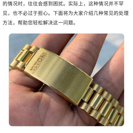
南昌市红谷滩新区红谷中大道998号绿地双子塔（中央广场）A1座办公楼14层07室（需提前预约）
的情况时，往往会感到困扰。实际上，这种情况并不罕
济南市历下区经十路11111号华润中心写字楼（万象城）15层1508室（需提前预约）
见，也不必过于担心。下面将为大家介绍几种常见的处理
广州市天河区天河路230号万菱汇国际中心写字楼A塔7层704室（需提前预约）
方法，帮助您轻松解决这一问题。
广州市越秀区环市东路371-375号世界贸易中心大厦南塔写字楼15层07室（需提前预约）
深圳市罗湖区深南东路5001号华润大厦写字楼17层1701室（需提前预约）
惠州市惠城区江北文昌一路7号华贸大厦写字楼1座30层05室（需提前预约）
厦门市思明区湖滨东路95号华润大厦写字楼B座11层1104室（需提前预约）
福州市鼓楼区五四路128-1号恒力城写字楼15层03室（需提前预约）
成都市锦江区人民东路6号SAC东原中心写字楼24层2406B室（需提前预约）
重庆市江北区观音桥步行街2号融恒时代广场写字楼9层902室（需提前预约）
长沙市芙蓉区定王台街道建湘路393号世茂环球金融中心写字楼（芙蓉广场）10层13室（需提前预约）
郑州市二七区铭功路10号华润大厦写字楼29层2905室（需提前预约）
太原市迎泽区解放路15号亨得利名表服务中心（品牌授权店）3层整层（需提前预约）
沈阳市沈河区中街路137号亨得利名表服务中心（品牌授权店）1层整层（需提前预约）
沈阳市沈河区中街路83号亨得利名表服务中心（品牌授权店）1层整层（需提前预约）
乌鲁木齐市天山区红山路26号时代广场（CCMALL）C座17层17-B（需提前预约）