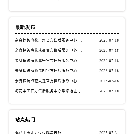
山西省阳泉市郊区平阳东街与新城大道交叉口售后服务中心（需提前预约）
山西省运城市盐湖区河东街售后服务中心（需提前预约）
山西省长治市潞州区英雄中路售后服务中心（需提前预约）
最新发布
山西省太原市迎泽区迎泽街道解放路15号亨得利名表维修授权店3楼售后服务中心（需提前预约）
天津市和平区赤峰道136号天津国际金融中心26层2603室售后服务中心（需提前预约）
亲身探访梅花广州官方售后服务中心｜全部地址与售后电话（2026年7月最新）
2026-07-18
安徽省安庆市迎江区人民路售后服务中心（需提前预约）
亲身探访梅花成都官方售后服务中心｜网点地址与电话（2026年7月最新）
2026-07-18
安徽省蚌埠市蚌山区淮河路售后服务中心（需提前预约）
亲身探访梅花嘉兴官方售后服务中心｜网点地址与电话（2026年7月最新）
2026-07-18
安徽省亳州市谯城区魏武大道售后服务中心（需提前预约）
安徽省池州市贵池区长江路售后服务中心（需提前预约）
亲身探访梅花昆明官方售后服务中心｜地址与官方电话（2026年7月最新）
2026-07-18
安徽省滁州市琅琊区南谯北路售后服务中心（需提前预约）
亲身探访梅花大连官方售后服务中心｜网点地址与电话（2026年7月最新）
2026-07-18
安徽省阜阳市颍州区颍州北路售后服务中心（需提前预约）
梅花中国官方售后服务中心维修地址与客服热线实地考察报告+多信源验证（2026年7月最新）
2026-07-18
安徽省淮北市相山区淮海路售后服务中心（需提前预约）
安徽省淮南市田家庵区国庆中路售后服务中心（需提前预约）
安徽省黄山市屯溪区黄山西路售后服务中心（需提前预约）
站点热门
安徽省六安市金安区解放中路售后服务中心（需提前预约）
安徽省马鞍山市雨山区湖南西路售后服务中心（需提前预约）
梅花手表走走停停解决技巧
2025-07-31