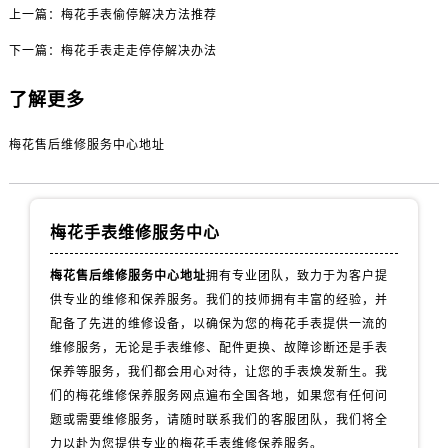
内蒙古自治区包头市青山区幸福路甲3号王府井百货名表维修售后服务中心（需提前预约）
上一篇：
梅花手表偷停解决方法推荐
内蒙古自治区赤峰市红山区哈达街售后服务中心（需提前预约）
下一篇：
梅花手表走走停停解决办法
内蒙古自治区鄂尔多斯市东胜区伊金霍洛街售后服务中心（需提前预约）
内蒙古自治区呼伦贝尔市海拉尔区中央街售后服务中心（需提前预约）
了解更多
内蒙古自治区通辽市科尔沁区明仁大街售后服务中心（需提前预约）
梅花售后维修服务中心地址
内蒙古自治区乌海市海勃湾区人民南路售后服务中心（需提前预约）
内蒙古自治区乌兰察布市集宁区恩和大街售后服务中心（需提前预约）
内蒙古自治区锡林郭勒盟市锡林浩特市光明街与额尔敦路交叉口售后服务中心（需提前预约）
梅花手表维修服务中心
内蒙古自治区兴安盟市乌兰浩特市兴安大街售后服务中心（需提前预约）
山西省大同市平城区迎宾街售后服务中心（需提前预约）
梅花售后维修服务中心地址
拥有专业团队，致力于为客户提
山西省晋城市城区黄华街售后服务中心（需提前预约）
供专业的维修和保养服务。我们的技师拥有丰富的经验，并
山西省晋中市榆次区顺城街售后服务中心（需提前预约）
配备了先进的维修设备，以确保为您的梅花手表提供一流的
山西省临汾市尧都区解放路售后服务中心（需提前预约）
维修服务，无论是手表维修、配件更换、故障诊断还是手表
山西省吕梁市离石区永宁中路与建设街交叉口售后服务中心（需提前预约）
保养等服务，我们都会用心对待，让您的手表焕发新生。我
们的梅花维修保养服务网点遍布全国各地，如果您有任何问
山西省朔州市朔城区怡西路与鄯阳西街交汇处售后服务中心（需提前预约）
题或需要维修服务，请随时联系我们的客服团队，我们将全
山西省忻州市忻府区和平东街与七一南路交叉口售后服务中心（需提前预约）
力以赴为您提供专业的梅花手表维修保养服务。