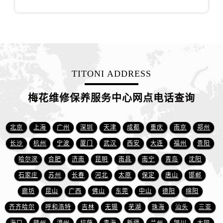
江苏省徐州市鼓楼区淮海东路29号苏宁广场IFC国际金融中心35层3508室售后服务中心（需提前预约）
江苏省盐城市盐都区世纪大道5号盐城金融城写字楼1号楼16层1604室售后服务中心（需提前预约）
江苏省扬州市邗江区国展路29号星耀天地写字楼1号楼18层1803室售后服务中心（需提前预约）
江苏省镇江市京口区中山东路售后服务中心（需提前预约）
江西省抚州市临川区赣东大道售后服务中心（需提前预约）
TITONI ADDRESS
江西省赣州市章贡区文清路售后服务中心（需提前预约）
江西省吉安市吉州区井冈山大道售后服务中心（需提前预约）
梅花维修保养服务中心网点电话查询
江西省景德镇市珠山区珠山中路售后服务中心（需提前预约）
江西省九江市浔阳区浔阳路售后服务中心（需提前预约）
北京
上海
广州
深圳
天津
成都
重庆
南京
郑州
江西省南昌市红谷滩新区红谷中大道998号绿地双子塔（中央广场）A1座办公楼14层1407室售后服务中心（需提前预约）
江西省萍乡市安源区萍安北大道与康庄路交叉口售后服务中心（需提前预约）
长沙
杭州
宁波
厦门
武汉
西安
大连
福州
贵阳
江西省上饶市信州区滨江西路售后服务中心（需提前预约）
哈尔滨
合肥
济南
昆明
南昌
南宁
青岛
沈阳
江西省新余市渝水区北湖西路售后服务中心（需提前预约）
石家庄
苏州
长春
河北
太原
保定
唐山
邯郸
江西省宜春市袁州区中山中路售后服务中心（需提前预约）
廊坊
昆山
广西
佛山
东莞
中山
德阳
绵阳
江西省鹰潭市月湖区胜利东路售后服务中心（需提前预约）
齐齐哈尔
呼和浩特
吉林
无锡
芜湖
珠海
汕头
三亚
山东省德州市德城区东风中路售后服务中心（需提前预约）
海口
赣州
漳州
拉萨
青海
新疆
兰州
银川
大同