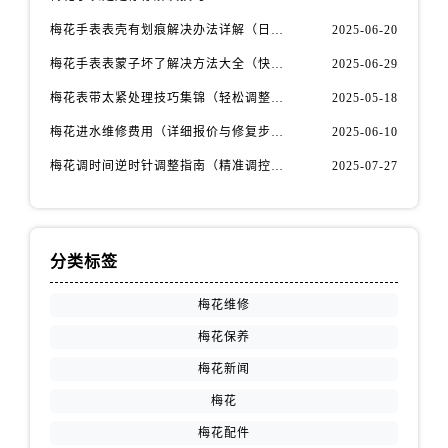
安徽省宿州市埇桥区人民中路售后服务中心（需提前预约）
梅花手表表壳有划痕解决办法详解（日常保养与修复技巧指南）
2025-06-20
安徽省铜陵市铜官区石城大道售后服务中心（需提前预约）
安徽省芜湖市镜湖区中山路步行街售后服务中心（需提前预约）
梅花手表表蒙子坏了解决方法大全（快速修复指南）
2025-06-29
安徽省宣城市宣州区叠嶂西路售后服务中心（需提前预约）
梅花表带太紧处理技巧集锦（轻松调整佩戴舒适度的方法）
2025-05-18
福建省龙岩市新罗区九一南路售后服务中心（需提前预约）
梅花进水维修费用（详细报价与修复步骤）
2025-06-10
福建省南平市建阳区人民西路售后服务中心（需提前预约）
梅花调时间逆时针调整指南（精准调控的秘诀）
2025-07-27
福建省宁德市蕉城区天湖东路售后服务中心（需提前预约）
福建省莆田市城厢区霞林街道荔华东大道售后服务中心（需提前预约）
福建省三明市三元区东乾二路售后服务中心（需提前预约）
福建省漳州市龙文区步港路售后服务中心（需提前预约）
分类标签
江苏省常州市新北区龙锦路1590号现代传媒中心5号楼10层1008室售后服务中心（需提前预约）
梅花维修
江苏省淮安市清江浦区淮海北路售后服务中心（需提前预约）
梅花保养
江苏省连云港市海州区通灌北路售后服务中心（需提前预约）
梅花新闻
江苏省南京市秦淮区中山南路1号南京中心22层22-C1-C3室售后服务中心（需提前预约）
江苏省宿迁市宿城区西湖路售后服务中心（需提前预约）
梅花
江苏省泰州市海陵区永定东路399号置地商务中心东塔（华润万象城）17层1706室售后服务中心（需提前预约）
梅花配件