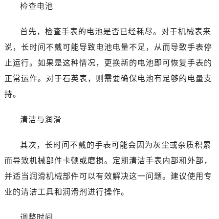
温州市鹿城区锦绣路1067号置信广场10层1015室（需提前预约）
检查电池
哈尔滨市道里区友谊西路600号富力中心T2座写字楼29层03室（需提前预约）
首先，检查手表的电池是否已经耗尽。对于机械表来
大连市中山区人民路15号国际金融大厦7层G室（需提前预约）
佛山市禅城区季华五路57号万科金融中心C座12层1205室（需提前预约）
说，长时间不戴可能导致电池电量不足，从而导致手表停
东莞市东城街道鸿福东路1号民盈国贸中心T1写字楼9层907室（需提前预约）
止运行。如果是这种情况，更换新的电池即可恢复手表的
无锡市梁溪区人民中路139号恒隆广场写字楼1座11层1104室（需提前预约）
正常运作。对于石英表，则需要确保电池有足够的电量支
南通市崇川区工农路57号圆融广场写字楼16层1603室（需提前预约）
持。
苏州市苏州工业园区星港街199号苏州中心办公楼C座22层08室（需提前预约）
武汉市江汉区解放大道686号世界贸易大厦38层09室（需提前预约）
清洁与润滑
南宁市青秀区金湖路59号地王大厦12楼1224室（需提前预约）
合肥市蜀山区潜山路111号万象城华润大厦B座12楼03室（需提前预约）
其次，长时间不戴的手表可能会因为灰尘或杂质积累
泉州市丰泽区宝洲路729号浦西万达中心写字楼A座7楼709室（需提前预约）
而导致机械部件卡顿或磨损。定期清洁手表内部和外部，
青岛市南区山东路6号华润大厦B座22层04室（需提前预约）
并适当润滑机械部件可以有效解决这一问题。建议使用专
烟台市芝罘区胜利路139号万达金融中心A座907室（需提前预约）
业的清洁工具和润滑剂进行操作。
长春市朝阳区西安大路727号中银大厦A座(旺进大厦)18层09室（需提前预约）
贵阳市南明区都司高架桥路33号亨特国际金融中心14楼14D（需提前预约）
调整时间