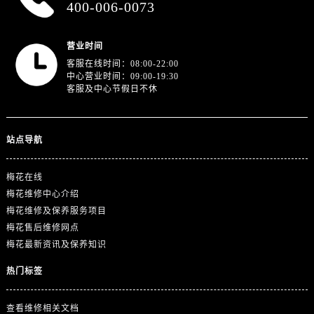
400-006-0073
浙江省金华市金东区东市南街777号金华万达广场4号楼22楼2209室售后服务中心（需提前预约）
浙江省丽水市莲都区解放街售后服务中心（需提前预约）
浙江省宁波市江北区大闸南路500号来福士广场办公楼20层2009室售后服务中心（需提前预约）
营业时间
客服在线时间：08:00-22:00
浙江省衢州市柯城区上街售后服务中心（需提前预约）
中心营业时间：09:00-19:30
浙江省绍兴市越城区胜利东路379号世茂天际中心写字楼8层805室售后服务中心（需提前预约）
客服及中心节假日不休
浙江省舟山市定海区解放东路售后服务中心（需提前预约）
澳门特别行政区大堂区议事亭前地（新马路）售后服务中心（需提前预约）
站点导航
澳门特别行政区风顺堂区南湾大马路售后服务中心（需提前预约）
澳门特别行政区花地玛堂区关闸广场售后服务中心（需提前预约）
梅花在线
澳门特别行政区花王堂区大三巴商圈售后服务中心（需提前预约）
梅花维修中心介绍
澳门特别行政区嘉模堂区官也街售后服务中心（需提前预约）
梅花维修及保养服务项目
澳门省路氹城市金光大道售后服务中心（需提前预约）
梅花售后维修网点
澳门特别行政区望德堂区塔石广场售后服务中心（需提前预约）
梅花最新资讯及保养知识
福建省福州市鼓楼区五四路128-1号恒力城写字楼15层03室售后服务中心（需提前预约）
热门标签
福建省厦门市思明区湖滨东路95号万象城华润大厦B座11层1104室售后服务中心（需提前预约）
广东省潮州市潮安区新风路与潮汕路交汇处售后服务中心（需提前预约）
查看维修相关文档