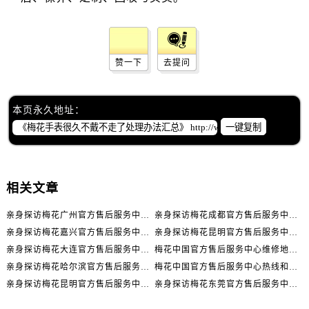
辽宁省丹东市振兴区七经街售后服务中心（需提前预约）
辽宁省抚顺市新抚区东一路售后服务中心（需提前预约）
辽宁省阜新市海州区解放大街售后服务中心（需提前预约）
赞一下
去提问
辽宁省葫芦岛市连山区中央路售后服务中心（需提前预约）
辽宁省锦州市古塔区中央大街售后服务中心（需提前预约）
辽宁省辽阳市白塔区新运大街售后服务中心（需提前预约）
本页永久地址：
辽宁省盘锦市兴隆台区石油大街售后服务中心（需提前预约）
一键复制
辽宁省铁岭市银州区南马路售后服务中心（需提前预约）
辽宁省营口市站前区市府路与渤海大街交叉口售后服务中心（需提前预约）
辽宁省沈阳市沈河区中街路137号亨得利名表维修授权店1楼售后服务中心（需提前预约）
相关文章
辽宁省沈阳市沈河区中街路83号亨得利名表维修授权店1楼售后服务中心（需提前预约）
亲身探访梅花广州官方售后服务中心｜全部地址与售后电话（2026年7月最新）
亲身探访梅花成都官方售后服务中心｜网点地址与电话（2026年7月最新）
北京市朝阳区建国门外大街甲6号华熙国际中心D座11层1102室售后服务中心（需提前预约）
亲身探访梅花嘉兴官方售后服务中心｜网点地址与电话（2026年7月最新）
亲身探访梅花昆明官方售后服务中心｜地址与官方电话（2026年7月最新）
北京市东城区东长安街1号王府井东方广场W3座6层602室售后服务中心（需提前预约）
亲身探访梅花大连官方售后服务中心｜网点地址与电话（2026年7月最新）
梅花中国官方售后服务中心维修地址与客服热线实地考察报告+多信源验证（2026年7月最新）
河北省保定市竞秀区朝阳北大街北国先天下售后服务中心（需提前预约）
亲身探访梅花哈尔滨官方售后服务中心｜网点地址及官方热线（2026年7月最新）
梅花中国官方售后服务中心热线和维修门店详细地址实地考察报告_多信源验证（2026年7月最新）
内蒙古自治区阿拉善盟市左旗土尔扈特大街售后服务中心（需提前预约）
亲身探访梅花昆明官方售后服务中心｜热线电话与网点地址（2026年7月最新）
亲身探访梅花东莞官方售后服务中心｜最新地址及服务热线（2026年7月最新）
内蒙古自治区巴彦淖尔市临河区新华街售后服务中心（需提前预约）