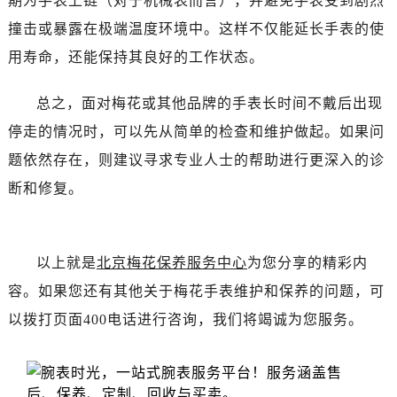
期为手表上链（对于机械表而言），并避免手表受到剧烈
黑龙江省齐齐哈尔市龙沙区龙华路售后服务中心（需提前预约）
撞击或暴露在极端温度环境中。这样不仅能延长手表的使
黑龙江省双鸭山市尖山区新兴大街售后服务中心（需提前预约）
用寿命，还能保持其良好的工作状态。
黑龙江省绥化市北林区新华街与康庄路交叉口售后服务中心（需提前预约）
黑龙江省伊春市伊美区通河路售后服务中心（需提前预约）
总之，面对梅花或其他品牌的手表长时间不戴后出现
吉林省白城市洮北区明仁南街售后服务中心（需提前预约）
停走的情况时，可以先从简单的检查和维护做起。如果问
吉林省白山市浑江区浑江大街售后服务中心（需提前预约）
吉林省吉林市船营区河南街售后服务中心（需提前预约）
题依然存在，则建议寻求专业人士的帮助进行更深入的诊
吉林省辽源市龙山区人民大街售后服务中心（需提前预约）
断和修复。
吉林省梅河口市新华街道梅河大街售后服务中心（需提前预约）
吉林省四平市铁东区紫气大路与南九经街交汇处售后服务中心（需提前预约）
吉林省松原市宁江区五环大街售后服务中心（需提前预约）
以上就是
北京梅花保养服务中心
为您分享的精彩内
吉林省通化市东昌区环通乡江南大街售后服务中心（需提前预约）
容。如果您还有其他关于梅花手表维护和保养的问题，可
吉林省延边市延吉市解放路售后服务中心（需提前预约）
以拨打页面400电话进行咨询，我们将竭诚为您服务。
辽宁省鞍山市铁东区站前街售后服务中心（需提前预约）
辽宁省本溪市平山区胜利路售后服务中心（需提前预约）
辽宁省朝阳市双塔区新华路售后服务中心（需提前预约）