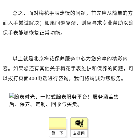
黑龙江省双鸭山市尖山区新兴大街售后服务中心（需提前预约）
黑龙江省绥化市北林区新华街与康庄路交叉口售后服务中心（需提前预约）
总之，面对梅花手表走慢的问题，首先应从简单的方
黑龙江省伊春市伊美区通河路售后服务中心（需提前预约）
面入手尝试解决；如果问题复杂，则应寻求专业帮助以确
吉林省白城市洮北区明仁南街售后服务中心（需提前预约）
保手表能够恢复正常功能。
吉林省白山市浑江区浑江大街售后服务中心（需提前预约）
吉林省吉林市船营区河南街售后服务中心（需提前预约）
吉林省辽源市龙山区人民大街售后服务中心（需提前预约）
以上就是
北京梅花保养服务中心
为您分享的精彩内
吉林省梅河口市新华街道梅河大街售后服务中心（需提前预约）
容。如果您还有其他关于梅花手表维护和保养的问题，可
吉林省四平市铁东区紫气大路与南九经街交汇处售后服务中心（需提前预约）
以拨打页面400电话进行咨询，我们将竭诚为您服务。
吉林省松原市宁江区五环大街售后服务中心（需提前预约）
吉林省通化市东昌区环通乡江南大街售后服务中心（需提前预约）
吉林省延边市延吉市解放路售后服务中心（需提前预约）
辽宁省鞍山市铁东区站前街售后服务中心（需提前预约）
辽宁省本溪市平山区胜利路售后服务中心（需提前预约）
辽宁省朝阳市双塔区新华路售后服务中心（需提前预约）
辽宁省丹东市振兴区七经街售后服务中心（需提前预约）
赞一下
去提问