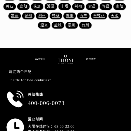
山东省济南市历下区经十路11111号华润中心写字楼（万象城）15层1508室售后服务中心（需提前预约）
黄石
襄阳
株洲
湘潭
十堰
荆州
宜昌
许昌
南阳
山东省济宁市任城区太白楼路售后服务中心（需提前预约）
常德
泉州
柳州
桂林
惠州
西宁
攀枝花
天水
山东省莱芜市文化南路8号银座商城名表维修一楼名表维修售后服务中心（需提前预约）
遵义
盐城
泰州
台州
山东省临沂市兰山区解放路售后服务中心（需提前预约）
山东省日照市东港区烟台路售后服务中心（需提前预约）
山东省泰安市泰山区财源街道泰山大街售后服务中心（需提前预约）
山东省威海市环翠区新威海路89号振华商厦一楼名表维修售后服务中心（需提前预约）
山东省潍坊市奎文区东风东街售后服务中心（需提前预约）
山东省枣庄市滕州市北辛路与善国路交叉口售后服务中心（需提前预约）
沉淀两个世纪
山东省淄博市张店区金晶大道售后服务中心（需提前预约）
"Settle for two centuries”
上海市黄浦区南京东路299号宏伊国际广场写字楼8层806室售后服务中心（需提前预约）
上海市徐汇区虹桥路3号港汇中心2座37层3705室售后服务中心（需提前预约）
总部热线
浙江省杭州市上城区钱江路1366号华润大厦A座5层503-5室售后服务中心（需提前预约）
400-006-0073
浙江省湖州市吴兴区劳动路售后服务中心（需提前预约）
浙江省嘉兴市南湖区广益路705号嘉兴世界贸易中心A座13层1304室售后服务中心（需提前预约）
营业时间
浙江省金华市金东区东市南街777号金华万达广场4号楼22楼2209室售后服务中心（需提前预约）
客服在线时间：08:00-22:00