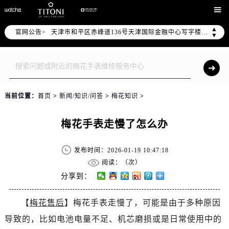
北京市朝阳区建国门外大街甲6号华熙国际中心写字楼D座11层1102室（需提前预约）

天津市和平区赤峰道136号天津国际金融中心写字楼26层2603室（需提前预约）
▲
官网公告>
上海市徐汇区虹桥路3号港汇中心写字楼2座37层3705室（需提前预约）
▼
上海市黄浦区南京东路299号宏伊国际广场写字楼8层806室（需提前预约）
南京市秦淮区中山南路1号（新街口）南京中心写字楼22层C1-1室（需提前预约）
常州市新北区龙锦路1590号现代传媒中心写字楼5号楼10层1008室（需提前预约）
徐州市鼓楼区淮海东路29号苏宁广场IFC国际金融中心写字楼35层3508室（需提前预约）
当前位置：
首页
>
新闻/知识/问答
>
梅花知识
>
扬州市邗江区国展路29号星耀天地写字楼1号楼18层1803室（需提前预约）
盐城市盐都区世纪大道5号盐城金融城写字楼1号楼16层1604室（需提前预约）
梅花手表走慢了怎么办
泰州市海陵区永定东路399号置地商务中心东塔写字楼（华润万象城）17层1706室（需提前预约）
宁波市江北区大闸南路500号来福士广场办公楼20层2009室（需提前预约）
发布时间：2026-01-19 10:47:18
杭州市上城区钱江路1366号华润大厦写字楼A座5层503-5室（需提前预约）
阅读：（
次）
分享到：
金华市金东区东市南街777号金华万达广场写字楼4号楼22层2209室（需提前预约）
绍兴市越城区胜利东路379号世茂天际中心写字楼8层805室（需提前预约）
【
梅花售后
】梅花手表走慢了，可能是由于多种原因
嘉兴市南湖区广益路705号嘉兴世界贸易中心写字楼A座13层1304室（需提前预约）
导致的，比如电池电量不足、机芯磨损或是日常使用中的
南昌市红谷滩新区红谷中大道998号绿地双子塔（中央广场）A1座办公楼14层07室（需提前预约）