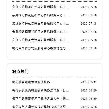
山西省运城市盐湖区河东街售后服务中心（需提前预约）
亲身探访梅花广州官方售后服务中心｜全部地址与售后电话（2026年7月最新）
2026-07-18
山西省长治市潞州区英雄中路售后服务中心（需提前预约）
亲身探访梅花成都官方售后服务中心｜网点地址与电话（2026年7月最新）
2026-07-18
山西省太原市迎泽区迎泽街道解放路15号亨得利名表维修授权店3楼售后服务中心（需提前预约）
天津市和平区赤峰道136号天津国际金融中心26层2603室售后服务中心（需提前预约）
亲身探访梅花嘉兴官方售后服务中心｜网点地址与电话（2026年7月最新）
2026-07-18
安徽省安庆市迎江区人民路售后服务中心（需提前预约）
亲身探访梅花昆明官方售后服务中心｜地址与官方电话（2026年7月最新）
2026-07-18
安徽省蚌埠市蚌山区淮河路售后服务中心（需提前预约）
亲身探访梅花大连官方售后服务中心｜网点地址与电话（2026年7月最新）
2026-07-18
安徽省亳州市谯城区魏武大道售后服务中心（需提前预约）
梅花中国官方售后服务中心维修地址与客服热线实地考察报告+多信源验证（2026年7月最新）
2026-07-18
安徽省池州市贵池区长江路售后服务中心（需提前预约）
安徽省滁州市琅琊区南谯北路售后服务中心（需提前预约）
安徽省阜阳市颍州区颍州北路售后服务中心（需提前预约）
安徽省淮北市相山区淮海路售后服务中心（需提前预约）
站点热门
安徽省淮南市田家庵区国庆中路售后服务中心（需提前预约）
梅花手表走走停停解决技巧
2025-07-31
安徽省黄山市屯溪区黄山西路售后服务中心（需提前预约）
梅花手表表壳有划痕解决办法详解（日常保养与修复技巧指南）
2025-06-20
安徽省六安市金安区解放中路售后服务中心（需提前预约）
安徽省马鞍山市雨山区湖南西路售后服务中心（需提前预约）
梅花手表表蒙子坏了解决方法大全（快速修复指南）
2025-06-29
安徽省宿州市埇桥区人民中路售后服务中心（需提前预约）
梅花表带太紧处理技巧集锦（轻松调整佩戴舒适度的方法）
2025-05-18