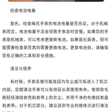
哈尔滨市道里区友谊西路600号富力中心T2座写字楼29层03室（需提前预约）
大连市中山区人民路15号国际金融大厦7层G室（需提前预约）
检查电池电量
佛山市禅城区季华五路57号万科金融中心C座12层1205室（需提前预约）
首先，检查梅花手表的电池电量是否充足。对于机械
东莞市东城街道鸿福东路1号民盈国贸中心T1写字楼9层907室（需提前预约）
无锡市梁溪区人民中路139号恒隆广场写字楼1座11层1104室（需提前预约）
表而言，电池电量不足会导致手表走时变慢。如果您的手
南通市崇川区工农路57号圆融广场写字楼16层1603室（需提前预约）
表是机械表，可以考虑更换新电池。如果是石英表，则可
苏州市苏州工业园区星港街199号苏州中心办公楼C座22层08室（需提前预约）
能需要检查是否真的需要更换电池。更换电池前，请确保
武汉市江汉区解放大道686号世界贸易大厦38层09室（需提前预约）
您有正确的工具和安全措施。
南宁市青秀区金湖路59号地王大厦12楼1224室（需提前预约）
合肥市蜀山区潜山路111号万象城华润大厦B座12楼03室（需提前预约）
清洁与保养
泉州市丰泽区宝洲路729号浦西万达中心写字楼A座7楼709室（需提前预约）
青岛市南区山东路6号华润大厦B座22层04室（需提前预约）
有时候，手表走慢可能是因为灰尘或污垢进入了机芯
烟台市芝罘区胜利路139号万达金融中心A座907室（需提前预约）
内部。定期清洁手表可以有效延长其使用寿命。使用软毛
长春市朝阳区西安大路727号中银大厦A座(旺进大厦)18层09室（需提前预约）
刷轻轻清除表壳和表带上的灰尘，并用干净的布擦拭表盘
贵阳市南明区都司高架桥路33号亨特国际金融中心14楼14D（需提前预约）
和表带。对于机芯部分，建议送到专业的维修点进行清洁
昆明市盘龙区北京路928号同德昆明广场写字楼10层06室（需提前预约）