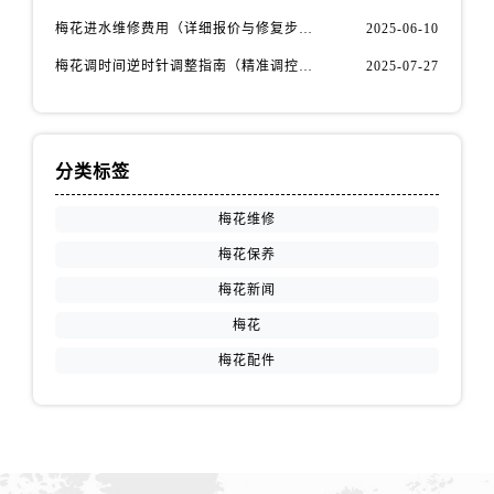
安徽省铜陵市铜官区石城大道售后服务中心（需提前预约）
梅花进水维修费用（详细报价与修复步骤）
2025-06-10
安徽省芜湖市镜湖区中山路步行街售后服务中心（需提前预约）
梅花调时间逆时针调整指南（精准调控的秘诀）
2025-07-27
安徽省宣城市宣州区叠嶂西路售后服务中心（需提前预约）
福建省龙岩市新罗区九一南路售后服务中心（需提前预约）
福建省南平市建阳区人民西路售后服务中心（需提前预约）
福建省宁德市蕉城区天湖东路售后服务中心（需提前预约）
分类标签
福建省莆田市城厢区霞林街道荔华东大道售后服务中心（需提前预约）
梅花维修
福建省三明市三元区东乾二路售后服务中心（需提前预约）
梅花保养
福建省漳州市龙文区步港路售后服务中心（需提前预约）
江苏省常州市新北区龙锦路1590号现代传媒中心5号楼10层1008室售后服务中心（需提前预约）
梅花新闻
江苏省淮安市清江浦区淮海北路售后服务中心（需提前预约）
梅花
江苏省连云港市海州区通灌北路售后服务中心（需提前预约）
梅花配件
江苏省南京市秦淮区中山南路1号南京中心22层22-C1-C3室售后服务中心（需提前预约）
江苏省宿迁市宿城区西湖路售后服务中心（需提前预约）
江苏省泰州市海陵区永定东路399号置地商务中心东塔（华润万象城）17层1706室售后服务中心（需提前预约）
江苏省徐州市鼓楼区淮海东路29号苏宁广场IFC国际金融中心35层3508室售后服务中心（需提前预约）