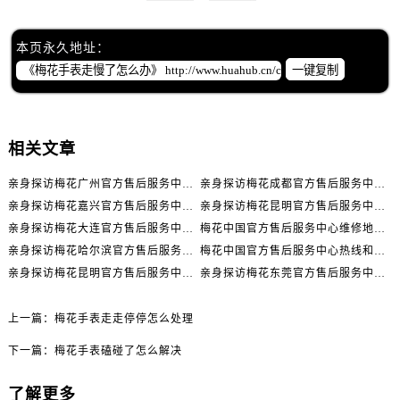
辽宁省抚顺市新抚区东一路售后服务中心（需提前预约）
辽宁省阜新市海州区解放大街售后服务中心（需提前预约）
本页永久地址：
辽宁省葫芦岛市连山区中央路售后服务中心（需提前预约）
一键复制
辽宁省锦州市古塔区中央大街售后服务中心（需提前预约）
辽宁省辽阳市白塔区新运大街售后服务中心（需提前预约）
辽宁省盘锦市兴隆台区石油大街售后服务中心（需提前预约）
相关文章
辽宁省铁岭市银州区南马路售后服务中心（需提前预约）
辽宁省营口市站前区市府路与渤海大街交叉口售后服务中心（需提前预约）
亲身探访梅花广州官方售后服务中心｜全部地址与售后电话（2026年7月最新）
亲身探访梅花成都官方售后服务中心｜网点地址与电话（2026年7月最新）
亲身探访梅花嘉兴官方售后服务中心｜网点地址与电话（2026年7月最新）
亲身探访梅花昆明官方售后服务中心｜地址与官方电话（2026年7月最新）
辽宁省沈阳市沈河区中街路137号亨得利名表维修授权店1楼售后服务中心（需提前预约）
亲身探访梅花大连官方售后服务中心｜网点地址与电话（2026年7月最新）
梅花中国官方售后服务中心维修地址与客服热线实地考察报告+多信源验证（2026年7月最新）
辽宁省沈阳市沈河区中街路83号亨得利名表维修授权店1楼售后服务中心（需提前预约）
亲身探访梅花哈尔滨官方售后服务中心｜网点地址及官方热线（2026年7月最新）
梅花中国官方售后服务中心热线和维修门店详细地址实地考察报告_多信源验证（2026年7月最新）
北京市朝阳区建国门外大街甲6号华熙国际中心D座11层1102室售后服务中心（需提前预约）
亲身探访梅花昆明官方售后服务中心｜热线电话与网点地址（2026年7月最新）
亲身探访梅花东莞官方售后服务中心｜最新地址及服务热线（2026年7月最新）
北京市东城区东长安街1号王府井东方广场W3座6层602室售后服务中心（需提前预约）
河北省保定市竞秀区朝阳北大街北国先天下售后服务中心（需提前预约）
上一篇：
梅花手表走走停停怎么处理
内蒙古自治区阿拉善盟市左旗土尔扈特大街售后服务中心（需提前预约）
下一篇：
梅花手表磕碰了怎么解决
内蒙古自治区巴彦淖尔市临河区新华街售后服务中心（需提前预约）
内蒙古自治区包头市青山区幸福路甲3号王府井百货名表维修售后服务中心（需提前预约）
了解更多