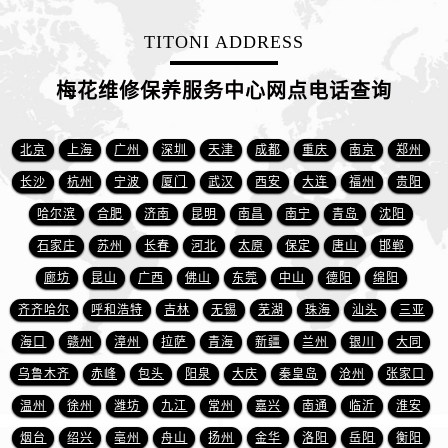
江苏省盐城市盐都区世纪大道5号盐城金融城写字楼1号楼16层1604室售后服务中心（需提前预约）
江苏省扬州市邗江区国展路29号星耀天地写字楼1号楼18层1803室售后服务中心（需提前预约）
TITONI ADDRESS
江苏省镇江市京口区中山东路售后服务中心（需提前预约）
梅花维修保养服务中心网点电话查询
江西省抚州市临川区赣东大道售后服务中心（需提前预约）
江西省赣州市章贡区文清路售后服务中心（需提前预约）
江西省吉安市吉州区井冈山大道售后服务中心（需提前预约）
北京
上海
广州
深圳
天津
成都
重庆
南京
郑州
江西省景德镇市珠山区珠山中路售后服务中心（需提前预约）
长沙
杭州
宁波
厦门
武汉
西安
大连
福州
贵阳
江西省九江市浔阳区浔阳路售后服务中心（需提前预约）
哈尔滨
合肥
济南
昆明
南昌
南宁
青岛
沈阳
江西省南昌市红谷滩新区红谷中大道998号绿地双子塔（中央广场）A1座办公楼14层1407室售后服务中心（需提前预约）
石家庄
苏州
长春
河北
太原
保定
唐山
邯郸
江西省萍乡市安源区萍安北大道与康庄路交叉口售后服务中心（需提前预约）
廊坊
昆山
广西
佛山
东莞
中山
德阳
绵阳
江西省上饶市信州区滨江西路售后服务中心（需提前预约）
齐齐哈尔
呼和浩特
吉林
无锡
芜湖
珠海
汕头
三亚
江西省新余市渝水区北湖西路售后服务中心（需提前预约）
海口
赣州
漳州
拉萨
青海
新疆
兰州
银川
大同
江西省宜春市袁州区中山中路售后服务中心（需提前预约）
江西省鹰潭市月湖区胜利东路售后服务中心（需提前预约）
乌鲁木齐
赤峰
包头
阳泉
大庆
秦皇岛
沧州
张家口
山东省德州市德城区东风中路售后服务中心（需提前预约）
温州
徐州
潍坊
九江
常州
嘉兴
南通
临沂
淮安
山东省东营市东营区济南路售后服务中心（需提前预约）
烟台
绍兴
亳州
舟山
扬州
金华
洛阳
岳阳
衡阳