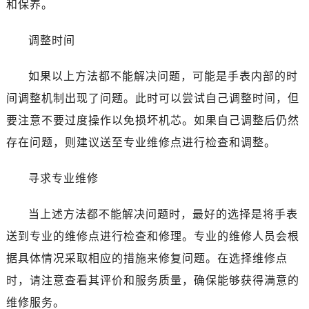
和保养。
石家庄市长安区中山东路39号勒泰中心写字楼B座13层07室（需提前预约）
西安市碑林区南关正街88号华侨城长安国际中心E座6楼10室（需提前预约）
调整时间
海口市龙华区金贸东路5号海口华润大厦B座17层1707室（需提前预约）
唐山市路南区新华东道100号万达广场写字楼A座10层1002室（需提前预约）
如果以上方法都不能解决问题，可能是手表内部的时
台州市椒江区东海大道1800号腾达中心东1幢20楼2002室（需提前预约）
间调整机制出现了问题。此时可以尝试自己调整时间，但
内蒙古自治区呼和浩特市玉泉区大学西街70号华润万象城写字楼（鄂尔多斯大厦）23层2326室（需提前预约）
要注意不要过度操作以免损坏机芯。如果自己调整后仍然
甘肃省兰州市七里河区西津西路16号兰州中心写字楼21层2102室（需提前预约）
存在问题，则建议送至专业维修点进行检查和调整。
重庆市解放碑渝中区民权路28号英利国际金融中心写字楼20层01室（需提前预约）
黑龙江省大庆市萨尔图区会战大街售后服务中心（需提前预约）
寻求专业维修
黑龙江省鹤岗市向阳区红军路售后服务中心（需提前预约）
黑龙江省黑河市爱辉区中央街售后服务中心（需提前预约）
当上述方法都不能解决问题时，最好的选择是将手表
黑龙江省鸡西市鸡冠区红军路售后服务中心（需提前预约）
送到专业的维修点进行检查和修理。专业的维修人员会根
黑龙江省佳木斯市向阳区长安路售后服务中心（需提前预约）
据具体情况采取相应的措施来修复问题。在选择维修点
黑龙江省牡丹江市东安区太平路售后服务中心（需提前预约）
黑龙江省七台河市桃山区大同街售后服务中心（需提前预约）
时，请注意查看其评价和服务质量，确保能够获得满意的
黑龙江省齐齐哈尔市龙沙区龙华路售后服务中心（需提前预约）
维修服务。