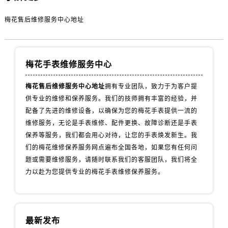
内蒙古自治区赤峰市红山区哈达街售后服务中心（需提前预约）
内蒙古自治区鄂尔多斯市东胜区伊金霍洛街售后服务中心（需提前预约）
梅花售后维修服务中心地址
内蒙古自治区呼伦贝尔市海拉尔区中央街售后服务中心（需提前预约）
内蒙古自治区通辽市科尔沁区明仁大街售后服务中心（需提前预约）
内蒙古自治区乌海市海勃湾区人民南路售后服务中心（需提前预约）
梅花手表维修服务中心
内蒙古自治区乌兰察布市集宁区恩和大街售后服务中心（需提前预约）
梅花售后维修服务中心地址
拥有专业团队，致力于为客户提
内蒙古自治区锡林郭勒盟市锡林浩特市光明街与额尔敦路交叉口售后服务中心（需提前预约）
供专业的维修和保养服务。我们的技师拥有丰富的经验，并
内蒙古自治区兴安盟市乌兰浩特市兴安大街售后服务中心（需提前预约）
配备了先进的维修设备，以确保为您的梅花手表提供一流的
山西省大同市平城区迎宾街售后服务中心（需提前预约）
维修服务，无论是手表维修、配件更换、故障诊断还是手表
山西省晋城市城区黄华街售后服务中心（需提前预约）
保养等服务，我们都会用心对待，让您的手表焕发新生。我
山西省晋中市榆次区顺城街售后服务中心（需提前预约）
们的梅花维修保养服务网点遍布全国各地，如果您有任何问
题或需要维修服务，请随时联系我们的客服团队，我们将全
山西省临汾市尧都区解放路售后服务中心（需提前预约）
力以赴为您提供专业的梅花手表维修保养服务。
山西省吕梁市离石区永宁中路与建设街交叉口售后服务中心（需提前预约）
山西省朔州市朔城区怡西路与鄯阳西街交汇处售后服务中心（需提前预约）
山西省忻州市忻府区和平东街与七一南路交叉口售后服务中心（需提前预约）
山西省阳泉市郊区平阳东街与新城大道交叉口售后服务中心（需提前预约）
最新发布