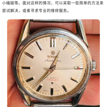
济南市历下区经十路11111号华润中心写字楼（万象城）15层1508室（需提前预约）
小磕碰等。面对这样的情况，可以采取一些简单的方法来
广州市天河区天河路230号万菱汇国际中心写字楼A塔7层704室（需提前预约）
尝试解决，或者寻求专业的维修服务。
广州市越秀区环市东路371-375号世界贸易中心大厦南塔写字楼15层07室（需提前预约）
深圳市罗湖区深南东路5001号华润大厦写字楼17层1701室（需提前预约）
惠州市惠城区江北文昌一路7号华贸大厦写字楼1座30层05室（需提前预约）
厦门市思明区湖滨东路95号华润大厦写字楼B座11层1104室（需提前预约）
福州市鼓楼区五四路128-1号恒力城写字楼15层03室（需提前预约）
成都市锦江区人民东路6号SAC东原中心写字楼24层2406B室（需提前预约）
重庆市江北区观音桥步行街2号融恒时代广场写字楼9层902室（需提前预约）
长沙市芙蓉区定王台街道建湘路393号世茂环球金融中心写字楼（芙蓉广场）10层13室（需提前预约）
郑州市二七区铭功路10号华润大厦写字楼29层2905室（需提前预约）
太原市迎泽区解放路15号亨得利名表服务中心（品牌授权店）3层整层（需提前预约）
沈阳市沈河区中街路137号亨得利名表服务中心（品牌授权店）1层整层（需提前预约）
沈阳市沈河区中街路83号亨得利名表服务中心（品牌授权店）1层整层（需提前预约）
乌鲁木齐市天山区红山路26号时代广场（CCMALL）C座17层17-B（需提前预约）
温州市鹿城区锦绣路1067号置信广场10层1015室（需提前预约）