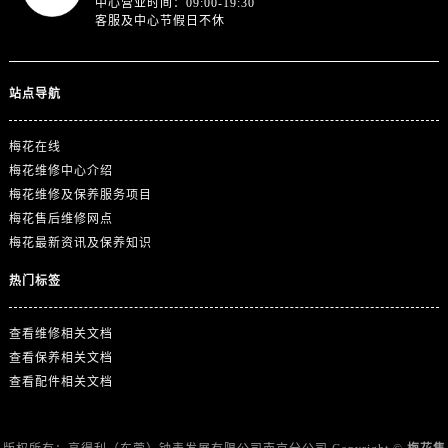
中心营业时间：09:00-19:30
浙江省丽水市莲都区解放街售后服务中心（需提前预约）
客服及中心节假日不休
浙江省宁波市江北区大闸南路500号来福士广场办公楼20层2009室售后服务中心（需提前预约）
浙江省衢州市柯城区上街售后服务中心（需提前预约）
浙江省绍兴市越城区胜利东路379号世茂天际中心写字楼8层805室售后服务中心（需提前预约）
站点导航
浙江省舟山市定海区解放东路售后服务中心（需提前预约）
梅花在线
澳门特别行政区大堂区议事亭前地（新马路）售后服务中心（需提前预约）
梅花维修中心介绍
澳门特别行政区风顺堂区南湾大马路售后服务中心（需提前预约）
梅花维修及保养服务项目
澳门特别行政区花地玛堂区关闸广场售后服务中心（需提前预约）
梅花售后维修网点
澳门特别行政区花王堂区大三巴商圈售后服务中心（需提前预约）
梅花最新资讯及保养知识
澳门特别行政区嘉模堂区官也街售后服务中心（需提前预约）
热门标签
澳门省路氹城市金光大道售后服务中心（需提前预约）
澳门特别行政区望德堂区塔石广场售后服务中心（需提前预约）
查看维修相关文档
福建省福州市鼓楼区五四路128-1号恒力城写字楼15层03室售后服务中心（需提前预约）
查看保养相关文档
福建省厦门市思明区湖滨东路95号万象城华润大厦B座11层1104室售后服务中心（需提前预约）
查看配件相关文档
广东省潮州市潮安区新风路与潮汕路交汇处售后服务中心（需提前预约）
广东省广州市天河区天河路230号万菱汇国际中心A塔7层704室售后服务中心（需提前预约）