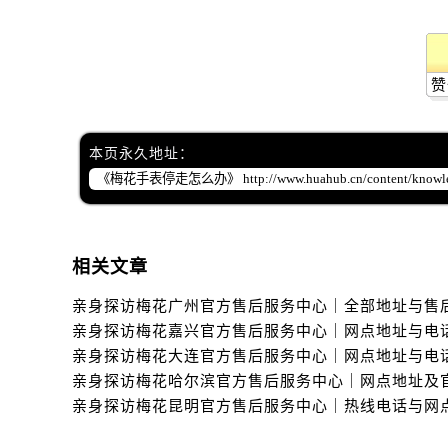
辽宁省抚顺市新抚区东一路售后服务
辽宁省阜新市海州区解放大街售后服
辽宁省葫芦岛市连山区中央路售后服
赞
辽宁省锦州市古塔区中央大街售后服
辽宁省辽阳市白塔区新运大街售后服
辽宁省盘锦市兴隆台区石油大街售后
本页永久地址：
辽宁省铁岭市银州区南马路售后服务
辽宁省营口市站前区市府路与渤海大
辽宁省沈阳市沈河区中街路137号亨
辽宁省沈阳市沈河区中街路83号亨
相关文章
北京市朝阳区建国门外大街甲6号华熙
北京市东城区东长安街1号王府井东方
河北省保定市竞秀区朝阳北大街北国
内蒙古自治区阿拉善盟市左旗土尔扈
内蒙古自治区巴彦淖尔市临河区新华
内蒙古自治区包头市青山区幸福路甲