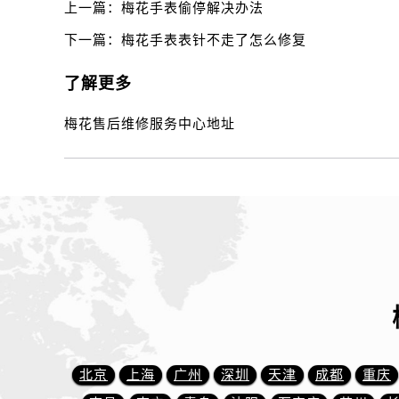
内蒙古自治区赤峰市红山区哈达街售
上一篇：
梅花手表偷停解决办法
内蒙古自治区鄂尔多斯市东胜区伊金
下一篇：
梅花手表表针不走了怎么修复
内蒙古自治区呼伦贝尔市海拉尔区中
内蒙古自治区通辽市科尔沁区明仁大
了解更多
内蒙古自治区乌海市海勃湾区人民南
梅花售后维修服务中心地址
内蒙古自治区乌兰察布市集宁区恩和
内蒙古自治区锡林郭勒盟市锡林浩特
内蒙古自治区兴安盟市乌兰浩特市兴
山西省大同市平城区迎宾街售后服务
山西省晋城市城区黄华街售后服务中
山西省晋中市榆次区顺城街售后服务
山西省临汾市尧都区解放路售后服务
山西省吕梁市离石区永宁中路与建设
山西省朔州市朔城区怡西路与鄯阳西
山西省忻州市忻府区和平东街与七一
北京
上海
广州
深圳
天津
成都
重庆
山西省阳泉市郊区平阳东街与新城大