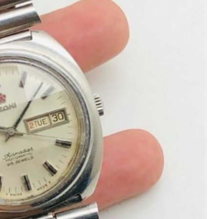
心写字楼（万象城）15层1508室（需提前预约）
际中心写字楼A塔7层704室（需提前预约）
世界贸易中心大厦南塔写字楼15层07室（需提前预约）
厦写字楼17层1701室（需提前预约）
厦写字楼1座30层05室（需提前预约）
字楼B座11层1104室（需提前预约）
写字楼15层03室（需提前预约）
心写字楼24层2406B室（需提前预约）
代广场写字楼9层902室（需提前预约）
号世茂环球金融中心写字楼（芙蓉广场）10层13室（需提前预约
楼29层2905室（需提前预约）
表服务中心（品牌授权店）3层整层（需提前预约）
表服务中心（品牌授权店）1层整层（需提前预约）
表服务中心（品牌授权店）1层整层（需提前预约）
（CCMALL）C座17层17-B（需提前预约）
10层1015室（需提前预约）