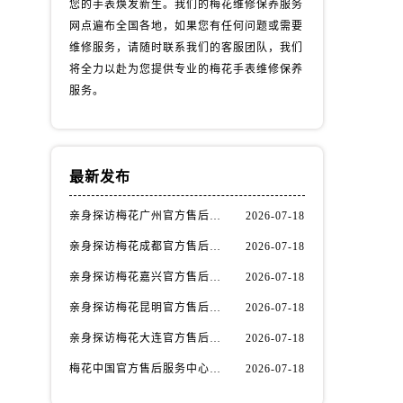
您的手表焕发新生。我们的梅花维修保养服务
网点遍布全国各地，如果您有任何问题或需要
维修服务，请随时联系我们的客服团队，我们
将全力以赴为您提供专业的梅花手表维修保养
服务。
最新发布
亲身探访梅花广州官方售后服务中心｜全部地址与售后电话（2026年7月最新）
2026-07-18
）
亲身探访梅花成都官方售后服务中心｜网点地址与电话（2026年7月最新）
2026-07-18
亲身探访梅花嘉兴官方售后服务中心｜网点地址与电话（2026年7月最新）
2026-07-18
亲身探访梅花昆明官方售后服务中心｜地址与官方电话（2026年7月最新）
2026-07-18
亲身探访梅花大连官方售后服务中心｜网点地址与电话（2026年7月最新）
2026-07-18
梅花中国官方售后服务中心维修地址与客服热线实地考察报告+多信源验证（2026年7月最新）
2026-07-18