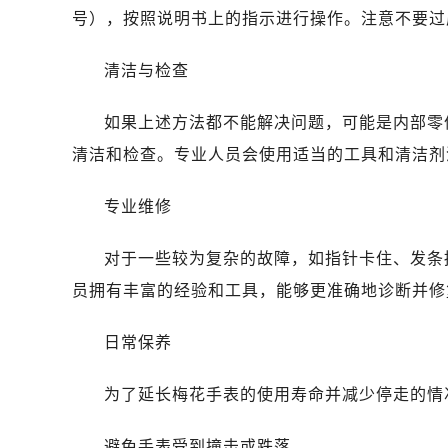
石家庄市长安区中山东路39号勒泰中
号），按照说明书上的指示进行操作。注意不要过
西安市碑林区南关正街88号华侨城长
海口市龙华区金贸东路5号海口华润大厦
清洁与检查
唐山市路南区新华东道100号万达广场
台州市椒江区东海大道1800号腾达中
如果上述方法都不能解决问题，可能是内部零
内蒙古自治区呼和浩特市玉泉区大学西
清洁和检查。专业人员会使用适当的工具和清洁剂
甘肃省兰州市七里河区西津西路16号兰
重庆市解放碑渝中区民权路28号英利
专业维修
黑龙江省大庆市萨尔图区会战大街售
对于一些较为复杂的故障，如指针卡住、发条
黑龙江省鹤岗市向阳区红军路售后服
黑龙江省黑河市爱辉区中央街售后服
员拥有丰富的经验和工具，能够更准确地诊断并修
黑龙江省鸡西市鸡冠区红军路售后服
日常保养
黑龙江省佳木斯市向阳区长安路售后
黑龙江省牡丹江市东安区太平路售后
为了延长梅花手表的使用寿命并减少停走的情
黑龙江省七台河市桃山区大同街售后
黑龙江省齐齐哈尔市龙沙区龙华路售
避免手表受到撞击或跌落。