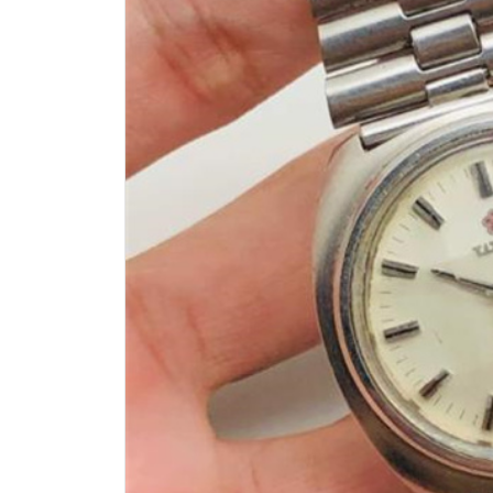
济南市历下区经十路11111号华润中
广州市天河区天河路230号万菱汇国
广州市越秀区环市东路371-375号
深圳市罗湖区深南东路5001号华润大
惠州市惠城区江北文昌一路7号华贸大
厦门市思明区湖滨东路95号华润大厦写
福州市鼓楼区五四路128-1号恒力城
成都市锦江区人民东路6号SAC东原中
重庆市江北区观音桥步行街2号融恒时
长沙市芙蓉区定王台街道建湘路393
郑州市二七区铭功路10号华润大厦写字
太原市迎泽区解放路15号亨得利名
沈阳市沈河区中街路137号亨得利名
沈阳市沈河区中街路83号亨得利名
乌鲁木齐市天山区红山路26号时代广场
温州市鹿城区锦绣路1067号置信广场