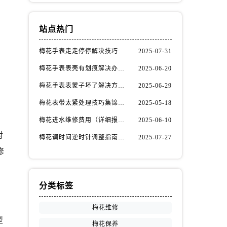
站点热门
梅花手表走走停停解决技巧
2025-07-31
梅花手表表壳有划痕解决办法详解（日常保养与修复技巧指南）
2025-06-20
梅花手表表蒙子坏了解决方法大全（快速修复指南）
2025-06-29
梅花表带太紧处理技巧集锦（轻松调整佩戴舒适度的方法）
2025-05-18
梅花进水维修费用（详细报价与修复步骤）
2025-06-10
对
梅花调时间逆时针调整指南（精准调控的秘诀）
2025-07-27
修
分类标签
梅花维修
型
梅花保养