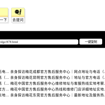
中心（需提前预约）
务中心（需提前预约）
务中心（需提前预约）
一下
去提问
务中心（需提前预约）
务中心（需提前预约）
服务中心（需提前预约）
中心（需提前预约）
一键复制
街交叉口售后服务中心（需提前预约）
得利名表维修授权店1楼售后服务中心（需提前预约）
得利名表维修授权店1楼售后服务中心（需提前预约）
国际中心D座11层1102室售后服务中心（需提前预约）
亲身探访梅花广州官方售后服务中心｜全部地址与售后电话（2026年7月最新）
亲身探访梅花成都官
广场W3座6层602室售后服务中心（需提前预约）
亲身探访梅花嘉兴官方售后服务中心｜网点地址与电话（2026年7月最新）
亲身探访梅花昆明官
先天下售后服务中心（需提前预约）
亲身探访梅花大连官方售后服务中心｜网点地址与电话（2026年7月最新）
梅花中国官方售后服务中
特大街售后服务中心（需提前预约）
亲身探访梅花哈尔滨官方售后服务中心｜网点地址及官方热线（2026年7月最新）
梅花中国官方售后服务中心
街售后服务中心（需提前预约）
亲身探访梅花昆明官方售后服务中心｜热线电话与网点地址（2026年7月最新）
亲身探访梅花东莞官
3号王府井百货名表维修售后服务中心（需提前预约）