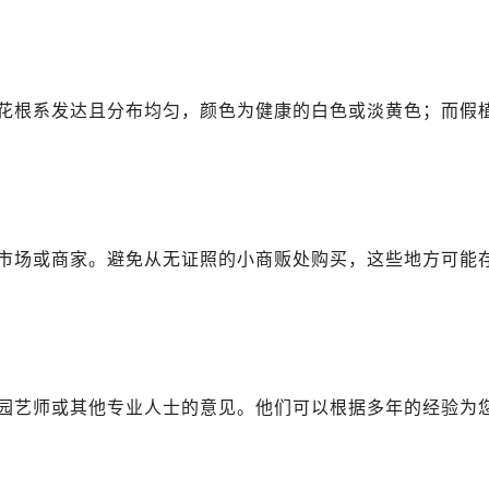
广场写字楼10层06室（需提前预约）
心写字楼B座13层07室（需提前预约）
安国际中心E座6楼10室（需提前预约）
B座17层1707室（需提前预约）
花根系发达且分布均匀，颜色为健康的白色或淡黄色；而假
写字楼A座10层1002室（需提前预约）
心东1幢20楼2002室（需提前预约）
街70号华润万象城写字楼（鄂尔多斯大厦）23层2326室（需
州中心写字楼21层2102室（需提前预约）
国际金融中心写字楼20层01室（需提前预约）
市场或商家。避免从无证照的小商贩处购买，这些地方可能
后服务中心（需提前预约）
务中心（需提前预约）
务中心（需提前预约）
务中心（需提前预约）
服务中心（需提前预约）
园艺师或其他专业人士的意见。他们可以根据多年的经验为
服务中心（需提前预约）
服务中心（需提前预约）