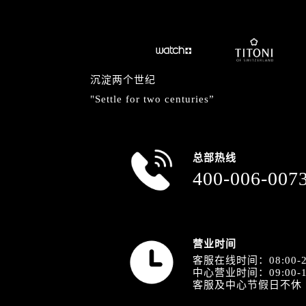
山西省阳泉市郊区平阳东街与新城大
山西省运城市盐湖区河东街售后服务
山西省长治市潞州区英雄中路售后服
山西省太原市迎泽区迎泽街道解放路
沉淀两个世纪
天津市和平区赤峰道136号天津国际金
"Settle for two centuries”
安徽省安庆市迎江区人民路售后服务
安徽省蚌埠市蚌山区淮河路售后服务
安徽省亳州市谯城区魏武大道售后服
安徽省池州市贵池区长江路售后服务
总部热线
400-006-007
安徽省滁州市琅琊区南谯北路售后服
安徽省阜阳市颍州区颍州北路售后服
安徽省淮北市相山区淮海路售后服务
安徽省淮南市田家庵区国庆中路售后
营业时间
安徽省黄山市屯溪区黄山西路售后服
客服在线时间：08:00-2
安徽省六安市金安区解放中路售后服
中心营业时间：09:00-1
客服及中心节假日不休
安徽省马鞍山市雨山区湖南西路售后