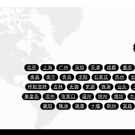
内蒙古自治区包头市青山区幸福路甲
内蒙古自治区赤峰市红山区哈达街售
内蒙古自治区鄂尔多斯市东胜区伊金
内蒙古自治区呼伦贝尔市海拉尔区中
内蒙古自治区通辽市科尔沁区明仁大
内蒙古自治区乌海市海勃湾区人民南
内蒙古自治区乌兰察布市集宁区恩和
内蒙古自治区锡林郭勒盟市锡林浩特
北京
上海
广州
深圳
天津
成都
重庆
内蒙古自治区兴安盟市乌兰浩特市兴
南昌
南宁
青岛
沈阳
石家庄
苏州
山西省大同市平城区迎宾街售后服务
山西省晋城市城区黄华街售后服务中
呼和浩特
吉林
无锡
芜湖
珠海
汕头
山西省晋中市榆次区顺城街售后服务
秦皇岛
沧州
张家口
温州
徐州
潍坊
九
山西省临汾市尧都区解放路售后服务
襄阳
株洲
湘潭
十堰
荆州
宜昌
山西省吕梁市离石区永宁中路与建设
山西省朔州市朔城区怡西路与鄯阳西
山西省忻州市忻府区和平东街与七一