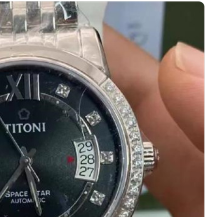
绿地双子塔（中央广场）A1座办公楼14层07室（需提前预约）
心写字楼（万象城）15层1508室（需提前预约）
际中心写字楼A塔7层704室（需提前预约）
世界贸易中心大厦南塔写字楼15层07室（需提前预约）
厦写字楼17层1701室（需提前预约）
厦写字楼1座30层05室（需提前预约）
字楼B座11层1104室（需提前预约）
写字楼15层03室（需提前预约）
心写字楼24层2406B室（需提前预约）
代广场写字楼9层902室（需提前预约）
号世茂环球金融中心写字楼（芙蓉广场）10层13室（需提前预约
楼29层2905室（需提前预约）
表服务中心（品牌授权店）3层整层（需提前预约）
表服务中心（品牌授权店）1层整层（需提前预约）
表服务中心（品牌授权店）1层整层（需提前预约）
（CCMALL）C座17层17-B（需提前预约）