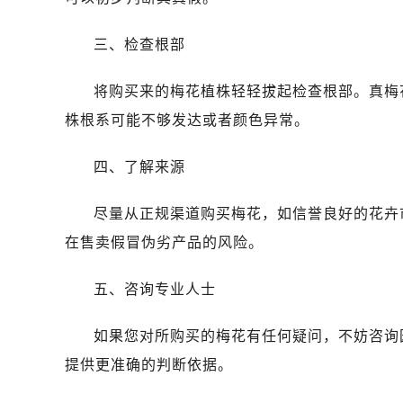
昆明市盘龙区北京路928号同德昆明
石家庄市长安区中山东路39号勒泰中
三、检查根部
西安市碑林区南关正街88号华侨城长
海口市龙华区金贸东路5号海口华润大厦
将购买来的梅花植株轻轻拔起检查根部。真梅
唐山市路南区新华东道100号万达广场
株根系可能不够发达或者颜色异常。
台州市椒江区东海大道1800号腾达中
内蒙古自治区呼和浩特市玉泉区大学西
四、了解来源
甘肃省兰州市七里河区西津西路16号兰
重庆市解放碑渝中区民权路28号英利
尽量从正规渠道购买梅花，如信誉良好的花卉
黑龙江省大庆市萨尔图区会战大街售
在售卖假冒伪劣产品的风险。
黑龙江省鹤岗市向阳区红军路售后服
黑龙江省黑河市爱辉区中央街售后服
五、咨询专业人士
黑龙江省鸡西市鸡冠区红军路售后服
黑龙江省佳木斯市向阳区长安路售后
如果您对所购买的梅花有任何疑问，不妨咨询
黑龙江省牡丹江市东安区太平路售后
提供更准确的判断依据。
黑龙江省七台河市桃山区大同街售后