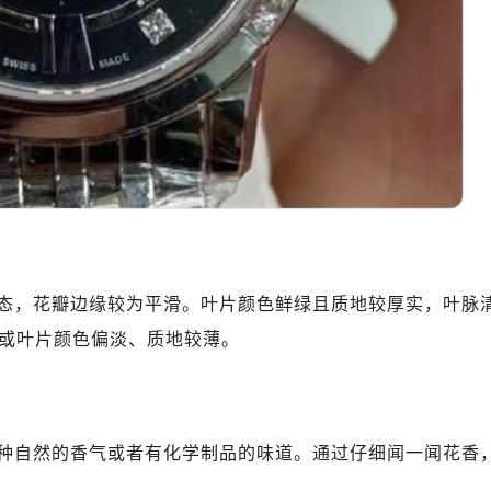
10层1015室（需提前预约）
心T2座写字楼29层03室（需提前预约）
厦7层G室（需提前预约）
心C座12层1205室（需提前预约）
中心T1写字楼9层907室（需提前预约）
写字楼1座11层1104室（需提前预约）
楼16层1603室（需提前预约）
中心办公楼C座22层08室（需提前预约）
大厦38层09室（需提前预约）
楼1224室（需提前预约）
态，花瓣边缘较为平滑。叶片颜色鲜绿且质地较厚实，叶脉
大厦B座12楼03室（需提前预约）
或叶片颜色偏淡、质地较薄。
心写字楼A座7楼709室（需提前预约）
2层04室（需提前预约）
心A座907室（需提前预约）
A座(旺进大厦)18层09室（需提前预约）
种自然的香气或者有化学制品的味道。通过仔细闻一闻花香
国际金融中心14楼14D（需提前预约）