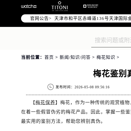
北京市东城区东长安街1号东方广场写
北京市朝阳区建国门外大街甲6号华熙
官网公告>
天津市和平区赤峰道136号天津国际金
上海市徐汇区虹桥路3号港汇中心写字楼
上海市黄浦区南京东路299号宏伊国
南京市秦淮区中山南路1号（新街口）
常州市新北区龙锦路1590号现代传媒
当前位置：
首页
>
新闻/知识/问答
>
梅花知识
>
徐州市鼓楼区淮海东路29号苏宁广场I
扬州市邗江区国展路29号星耀天地写字
梅花鉴别
盐城市盐都区世纪大道5号盐城金融城写
泰州市海陵区永定东路399号置地商
发布时间：2026-05-08 09:56:16
宁波市江北区大闸南路500号来福士广
杭州市上城区钱江路1366号华润大厦
【
梅花保养
】梅花，作为一种传统的观赏植物
金华市金东区东市南街777号金华万达
在着一些假冒伪劣的梅花产品。因此，掌握一些鉴
绍兴市越城区胜利东路379号世茂天
最实用的鉴别方法，帮助您辨别真伪。
嘉兴市南湖区广益路705号嘉兴世界贸