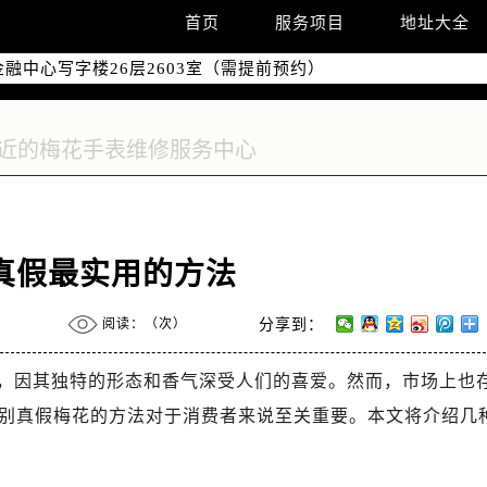
字楼W3座6层602室（需提前预约）
首页
服务项目
地址大全
国际中心写字楼D座11层1102室（需提前预约）
融中心写字楼26层2603室（需提前预约）
2座37层3705室（需提前预约）
际广场写字楼8层806室（需提前预约）
南京中心写字楼22层C1-1室（需提前预约）
中心写字楼5号楼10层1008室（需提前预约）
FC国际金融中心写字楼35层3508室（需提前预约）
楼1号楼18层1803室（需提前预约）
真假最实用的方法
字楼1号楼16层1604室（需提前预约）
务中心东塔写字楼（华润万象城）17层1706室（需提前预约）
阅读：（
次）
分享到：
场办公楼20层2009室（需提前预约）
写字楼A座5层503-5室（需提前预约）
，因其独特的形态和香气深受人们的喜爱。然而，市场上也
广场写字楼4号楼22层2209室（需提前预约）
别真假梅花的方法对于消费者来说至关重要。本文将介绍几
际中心写字楼8层805室（需提前预约）
易中心写字楼A座13层1304室（需提前预约）