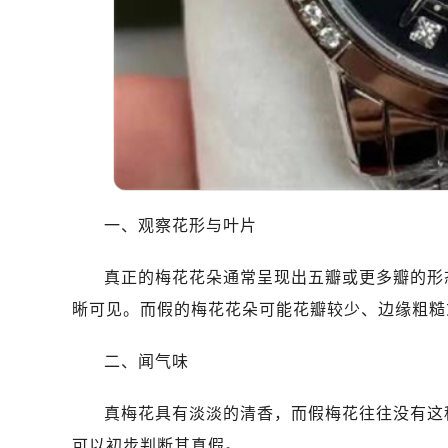
温州市鹿城区锦绣路1067号置信广场
哈尔滨市道里区友谊西路600号富力中
大连市中山区人民路15号国际金融大
佛山市禅城区季华五路57号万科金融中
东莞市东城街道鸿福东路1号民盈国贸
无锡市梁溪区人民中路139号恒隆广场
南通市崇川区工农路57号圆融广场写字
苏州市苏州工业园区星港街199号苏州
一、观察花形与叶片
武汉市江汉区解放大道686号世界贸易
南宁市青秀区金湖路59号地王大厦12
真正的梅花花朵通常呈现出五瓣或更多瓣的形
合肥市蜀山区潜山路111号万象城华润
晰可见。而假的梅花花朵可能花瓣较少、边缘粗糙
泉州市丰泽区宝洲路729号浦西万达中
青岛市南区山东路6号华润大厦B座2
二、闻气味
烟台市芝罘区胜利路139号万达金融中
长春市朝阳区西安大路727号中银大厦
真梅花具有淡淡的清香，而假梅花往往没有这
贵阳市南明区都司高架桥路33号亨特
可以初步判断其真假。