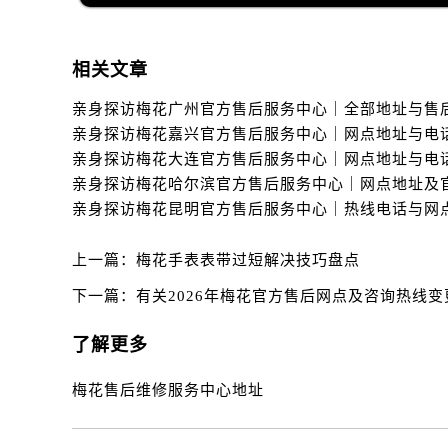
辽宁省丹东市振兴区七经街售后服务
辽宁省抚顺市新抚区东一路售后服务
辽宁省阜新市海州区解放大街售后服
相关文章
辽宁省葫芦岛市连山区中央路售后服
辽宁省锦州市古塔区中央大街售后服
辽宁省辽阳市白塔区新运大街售后服
辽宁省盘锦市兴隆台区石油大街售后
辽宁省铁岭市银州区南马路售后服务
辽宁省营口市站前区市府路与渤海大
辽宁省沈阳市沈河区中街路137号亨
上一篇：
梅花手表表带过短解决技巧盘点
辽宁省沈阳市沈河区中街路83号亨
下一篇：
有关2026年梅花官方售后网点及咨询热线
北京市朝阳区建国门外大街甲6号华熙
北京市东城区东长安街1号王府井东方
了解更多
河北省保定市竞秀区朝阳北大街北国
梅花售后维修服务中心地址
内蒙古自治区阿拉善盟市左旗土尔扈
内蒙古自治区巴彦淖尔市临河区新华