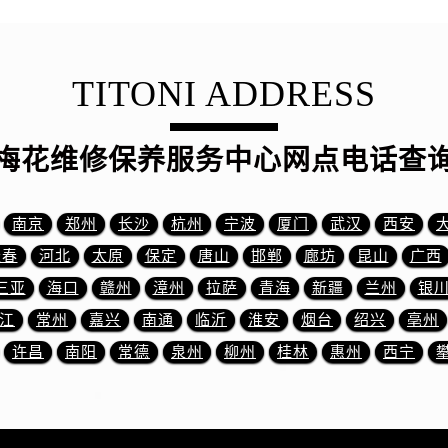
3号王府井百货名表维修售后服务中心（需提前预约）
后服务中心（需提前预约）
霍洛街售后服务中心（需提前预约）
TITONI ADDRESS
央街售后服务中心（需提前预约）
街售后服务中心（需提前预约）
路售后服务中心（需提前预约）
梅花维修保养服务中心网点电话查
大街售后服务中心（需提前预约）
市光明街与额尔敦路交叉口售后服务中心（需提前预约）
南京
郑州
长沙
杭州
宁波
厦门
武汉
西安
安大街售后服务中心（需提前预约）
长春
河北
太原
保定
唐山
邯郸
廊坊
昆山
广西
中心（需提前预约）
心（需提前预约）
三亚
海口
赣州
漳州
拉萨
青海
新疆
兰州
银
中心（需提前预约）
江
常州
嘉兴
南通
临沂
淮安
烟台
绍兴
亳州
中心（需提前预约）
许昌
南阳
常德
泉州
柳州
桂林
惠州
西宁
街交叉口售后服务中心（需提前预约）
街交汇处售后服务中心（需提前预约）
南路交叉口售后服务中心（需提前预约）