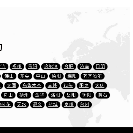
询
大连
福州
贵阳
哈尔滨
合肥
济南
昆明
佛山
东莞
中山
德阳
绵阳
齐齐哈尔
川
大同
乌鲁木齐
赤峰
包头
阳泉
大庆
舟山
扬州
金华
洛阳
岳阳
衡阳
黄石
攀枝花
天水
遵义
盐城
泰州
台州