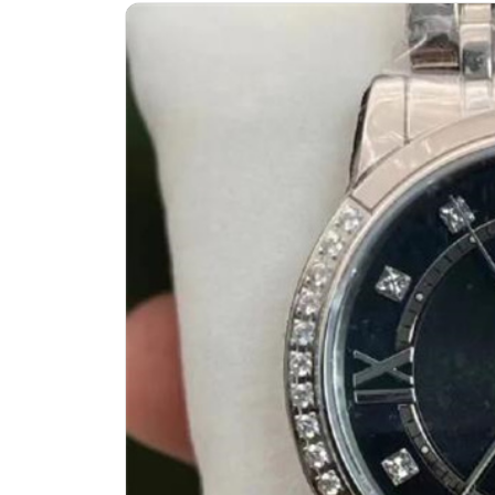
南昌市红谷滩新区红谷中大道998号
济南市历下区经十路11111号华润中
广州市天河区天河路230号万菱汇国
广州市越秀区环市东路371-375号
深圳市罗湖区深南东路5001号华润大
惠州市惠城区江北文昌一路7号华贸大
厦门市思明区湖滨东路95号华润大厦写
福州市鼓楼区五四路128-1号恒力城
成都市锦江区人民东路6号SAC东原中
重庆市江北区观音桥步行街2号融恒时
长沙市芙蓉区定王台街道建湘路393
郑州市二七区铭功路10号华润大厦写字
太原市迎泽区解放路15号亨得利名
沈阳市沈河区中街路137号亨得利名
沈阳市沈河区中街路83号亨得利名
乌鲁木齐市天山区红山路26号时代广场