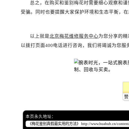
黑龙江省齐齐哈尔市龙沙区龙华路售
总之，在购买和鉴别梅花时需要细心观察和谨
黑龙江省双鸭山市尖山区新兴大街售
受骗。同时也要提醒大家保护环境和生态平衡，在
黑龙江省绥化市北林区新华街与康庄
黑龙江省伊春市伊美区通河路售后服
吉林省白城市洮北区明仁南街售后服
以上就是
北京梅花维修服务中心
为您分享的精
吉林省白山市浑江区浑江大街售后服
以拨打页面400电话进行咨询，我们将竭诚为您服
吉林省吉林市船营区河南街售后服务
吉林省辽源市龙山区人民大街售后服
吉林省梅河口市新华街道梅河大街售
吉林省四平市铁东区紫气大路与南九
吉林省松原市宁江区五环大街售后服
吉林省通化市东昌区环通乡江南大街
赞
吉林省延边市延吉市解放路售后服务
辽宁省鞍山市铁东区站前街售后服务
辽宁省本溪市平山区胜利路售后服务
本页永久地址：
辽宁省朝阳市双塔区新华路售后服务