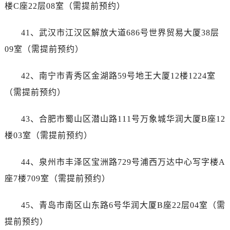
河南省南阳市宛城区范蠡东路与南都路交叉口售后服务中心（需提前预约）
楼C座22层08室（需提前预约）
河南省平顶山市卫东区建设路售后服务中心（需提前预约）
41、武汉市江汉区解放大道686号世界贸易大厦38层
河南省濮阳市大华龙区开州路绿城路交叉口售后服务中心（需提前预约）
河南省三门峡市湖滨区和平路售后服务中心（需提前预约）
09室（需提前预约）
河南省商丘市梁园区神火大道售后服务中心（需提前预约）
42、南宁市青秀区金湖路59号地王大厦12楼1224室
河南省新乡市红旗区人民路售后服务中心（需提前预约）
河南省信阳市浉河区东方红大道售后服务中心（需提前预约）
（需提前预约）
河南省许昌市魏都区建安大道与八龙路交叉口售后服务中心（需提前预约）
43、合肥市蜀山区潜山路111号万象城华润大厦B座12
河南省郑州市二七区民主路10号华润大厦29层2905室售后服务中心（需提前预约）
河南省周口市川汇区七一路售后服务中心（需提前预约）
楼03室（需提前预约）
河南省驻马店市驿城区乐山大道与置地大道交叉口售后服务中心（需提前预约）
44、泉州市丰泽区宝洲路729号浦西万达中心写字楼A
湖北省鄂州市鄂城区文星大道售后服务中心（需提前预约）
湖北省黄冈市黄州区赤壁大道售后服务中心（需提前预约）
座7楼709室（需提前预约）
湖北省黄石市黄石港区武汉路售后服务中心（需提前预约）
45、青岛市南区山东路6号华润大厦B座22层04室（需
湖北省荆门市东宝中天街步行街售后服务中心（需提前预约）
湖北省荆州市荆州区荆中路售后服务中心（需提前预约）
提前预约）