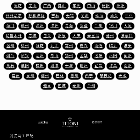
廊坊
昆山
广西
佛山
东莞
中山
德阳
绵阳
齐齐哈尔
呼和浩特
吉林
无锡
芜湖
珠海
汕头
三亚
海口
赣州
漳州
拉萨
青海
新疆
兰州
银川
大同
乌鲁木齐
赤峰
包头
阳泉
大庆
秦皇岛
沧州
张家口
温州
徐州
潍坊
九江
常州
嘉兴
南通
临沂
淮安
烟台
绍兴
亳州
舟山
扬州
金华
洛阳
岳阳
衡阳
黄石
襄阳
株洲
湘潭
十堰
荆州
宜昌
许昌
南阳
常德
泉州
柳州
桂林
惠州
西宁
攀枝花
天水
遵义
盐城
泰州
台州
沉淀两个世纪