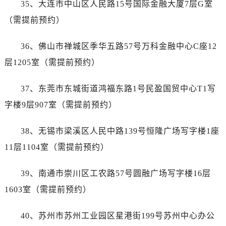
35、大连市中山区人民路15号国际金融大厦7层G室
海南省三沙市西沙区西沙群岛永兴岛北京路售后服务中心（需提前预约）
海南省三亚市吉阳区迎宾路售后服务中心（需提前预约）
（需提前预约）
海南省万宁市万城镇解放路售后服务中心（需提前预约）
36、佛山市禅城区季华五路57号万科金融中心C座12
海南省文昌市文城镇教育东路售后服务中心（需提前预约）
海南省五指山市通什镇三月三大道售后服务中心（需提前预约）
层1205室（需提前预约）
香港特别行政区尖沙咀区油尖旺区广东道售后服务中心（需提前预约）
37、东莞市东城街道鸿福东路1号民盈国贸中心T1写
香港特别行政区金钟区中西区金钟道售后服务中心（需提前预约）
香港特别行政区九龙区油尖旺区弥敦道售后服务中心（需提前预约）
字楼9层907室（需提前预约）
香港特别行政区铜锣湾区湾仔区轩尼诗道售后服务中心（需提前预约）
38、无锡市梁溪区人民中路139号恒隆广场写字楼1座
河南省安阳市文峰区解放大道售后服务中心（需提前预约）
河南省鹤壁市淇滨区九州路售后服务中心（需提前预约）
11层1104室（需提前预约）
河南省济源市沁园街道济水大道售后服务中心（需提前预约）
39、南通市崇川区工农路57号圆融广场写字楼16层
河南省焦作市解放区解放路售后服务中心（需提前预约）
河南省开封市鼓楼区中山路售后服务中心（需提前预约）
1603室（需提前预约）
河南省洛阳市西工区中州中路与解放路交叉口售后服务中心（需提前预约）
40、苏州市苏州工业园区星港街199号苏州中心办公
河南省漯河市源汇区交通路售后服务中心（需提前预约）