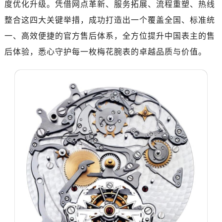
度优化升级。凭借网点革新、服务拓展、流程重塑、热线
济南市历下区经十路11111号华润中心写字楼（万象城）15层1508室（需提前预约）
广州市天河区天河路230号万菱汇国际中心写字楼A塔7层704室（需提前预约）
整合这四大关键举措，成功打造出一个覆盖全国、标准统
广州市越秀区环市东路371-375号世界贸易中心大厦南塔写字楼15层07室（需提前预约）
一、高效便捷的官方售后体系，全方位提升中国表主的售
深圳市罗湖区深南东路5001号华润大厦写字楼17层1701室（需提前预约）
后体验，悉心守护每一枚梅花腕表的卓越品质与价值。
惠州市惠城区江北文昌一路7号华贸大厦写字楼1座30层05室（需提前预约）
厦门市思明区湖滨东路95号华润大厦写字楼B座11层1104室（需提前预约）
福州市鼓楼区五四路128-1号恒力城写字楼15层03室（需提前预约）
成都市锦江区人民东路6号SAC东原中心写字楼24层2406B室（需提前预约）
重庆市江北区观音桥步行街2号融恒时代广场写字楼9层902室（需提前预约）
长沙市芙蓉区定王台街道建湘路393号世茂环球金融中心写字楼（芙蓉广场）10层13室（需提前预约）
郑州市二七区铭功路10号华润大厦写字楼29层2905室（需提前预约）
太原市迎泽区解放路15号亨得利名表服务中心（品牌授权店）3层整层（需提前预约）
沈阳市沈河区中街路137号亨得利名表服务中心（品牌授权店）1层整层（需提前预约）
沈阳市沈河区中街路83号亨得利名表服务中心（品牌授权店）1层整层（需提前预约）
乌鲁木齐市天山区红山路26号时代广场（CCMALL）C座17层17-B（需提前预约）
温州市鹿城区锦绣路1067号置信广场10层1015室（需提前预约）