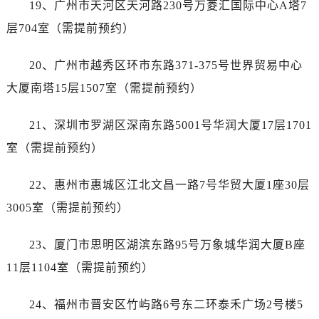
19、广州市天河区天河路230号万菱汇国际中心A塔7
浙江省丽水市莲都区解放街售后服务中心（需提前预约）
浙江省宁波市江北区大闸南路500号来福士广场办公楼20层2009室售后服务中心（需提前预约）
层704室（需提前预约）
浙江省衢州市柯城区上街售后服务中心（需提前预约）
20、广州市越秀区环市东路371-375号世界贸易中心
浙江省绍兴市越城区胜利东路379号世茂天际中心写字楼8层805室售后服务中心（需提前预约）
浙江省舟山市定海区解放东路售后服务中心（需提前预约）
大厦南塔15层1507室（需提前预约）
澳门特别行政区大堂区议事亭前地（新马路）售后服务中心（需提前预约）
21、深圳市罗湖区深南东路5001号华润大厦17层1701
澳门特别行政区风顺堂区南湾大马路售后服务中心（需提前预约）
澳门特别行政区花地玛堂区关闸广场售后服务中心（需提前预约）
室（需提前预约）
澳门特别行政区花王堂区大三巴商圈售后服务中心（需提前预约）
22、惠州市惠城区江北文昌一路7号华贸大厦1座30层
澳门特别行政区嘉模堂区官也街售后服务中心（需提前预约）
澳门省路氹城市金光大道售后服务中心（需提前预约）
3005室（需提前预约）
澳门特别行政区望德堂区塔石广场售后服务中心（需提前预约）
23、厦门市思明区湖滨东路95号万象城华润大厦B座
福建省福州市鼓楼区五四路128-1号恒力城写字楼15层03室售后服务中心（需提前预约）
福建省厦门市思明区湖滨东路95号万象城华润大厦B座11层1104室售后服务中心（需提前预约）
11层1104室（需提前预约）
广东省潮州市潮安区新风路与潮汕路交汇处售后服务中心（需提前预约）
24、福州市晋安区竹屿路6号东二环泰禾广场2号楼5
广东省广州市天河区天河路230号万菱汇国际中心A塔7层704室售后服务中心（需提前预约）