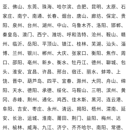
甘肃省张掖市甘州区民乐北路售后服务中心（需提前预约）
亚、佛山、东莞、珠海、哈尔滨、合肥、昆明、太原、石
宁夏回族自治区固原市原州区文化街售后服务中心（需提前预约）
家庄、南宁、南通、长春、烟台、唐山、廊坊、保定、贵
宁夏回族自治区石嘴山市大武口区贺兰山路售后服务中心（需提前预约）
阳、泉州、台州、湖州、中山、乌鲁木齐、洛阳、邯郸、
宁夏回族自治区吴忠市利通区开元大道售后服务中心（需提前预约）
秦皇岛、澳门、西宁、潍坊、呼和浩特、沧州、鞍山、赣
宁夏回族自治区银川市兴庆区新华东路97号新百中心C馆一层C1-18号商铺售后服务中心（需提前预约）
宁夏回族自治区中卫市沙坡头区鼓楼东街售后服务中心（需提前预约）
州、临沂、岳阳、平顶山、镇江、桂林、芜湖、汕头、淄
青海省果洛藏族自治州玛沁县团结路售后服务中心（需提前预约）
博、兰州、银川、郴州、大庆、张家口、衡阳、焦作、周
青海省海北藏族自治州海晏县将军路售后服务中心（需提前预约）
口、邵阳、亳州、新乡、衡水、牡丹江、德州、聊城、包
青海省海东市乐都区滨河路售后服务中心（需提前预约）
头、淮安、宜昌、许昌、邢台、宿迁、丽水、蚌埠、上
青海省海南藏族自治州共和县青海湖大街售后服务中心（需提前预约）
饶、晋中、葫芦岛、四平、宜春、滁州、大同、舟山、绵
青海省海西蒙古族藏族自治州德令哈市柴达木路售后服务中心（需提前预约）
阳、天水、德阳、承德、绥化、马鞍山、三明、滨州、黄
青海省黄南藏族自治州同仁市德合隆路售后服务中心（需提前预约）
冈、赤峰、荆州、通化、鸡西、佳木斯、黑河、连云港、
青海省西宁市城西区海湖新区西关大道售后服务中心（需提前预约）
青海省玉树藏族自治州结古镇胜利路售后服务中心（需提前预约）
阜阳、吉安、枣庄、永州、清远、揭阳、梧州、渭南、延
陕西省安康市汉滨区金州路售后服务中心（需提前预约）
安、长治、运城、淮南、莆田、荆门、益阳、梅州、达
陕西省宝鸡市渭滨区经二路售后服务中心（需提前预约）
州、榆林、威海、九江、济宁、齐齐哈尔、南阳、常德、