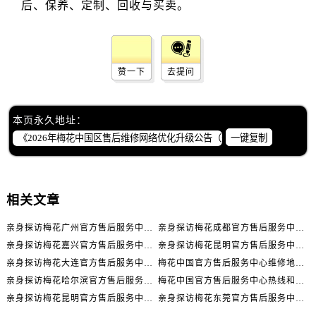
四川省成都市锦江区人民东路6号SAC东原中心24层2406B室售后服务中心（需提前预约）
四川省达州市通川区中心广场、老车坝售后服务中心（需提前预约）
四川省德阳市旌阳区长江西路、南街售后服务中心（需提前预约）
四川省甘孜州市康定市情歌广场、箭炉街售后服务中心（需提前预约）
赞一下
去提问
四川省广安市广安区建安南路售后服务中心（需提前预约）
四川省广元市利州区老城南北街、东大街售后服务中心（需提前预约）
本页永久地址：
四川省乐山市市中区嘉定中路售后服务中心（需提前预约）
一键复制
四川省凉山州市西昌市大巷口下街售后服务中心（需提前预约）
四川省泸州市江阳区治平路售后服务中心（需提前预约）
四川省眉山市东坡区三苏路售后服务中心（需提前预约）
相关文章
四川省绵阳市涪城区翠花街售后服务中心（需提前预约）
四川省南充市高坪区江东大道售后服务中心（需提前预约）
亲身探访梅花广州官方售后服务中心｜全部地址与售后电话（2026年7月最新）
亲身探访梅花成都官方售后服务中心｜网点地址与电话（2026年7月最新）
四川省内江市东兴区汉安大道售后服务中心（需提前预约）
亲身探访梅花嘉兴官方售后服务中心｜网点地址与电话（2026年7月最新）
亲身探访梅花昆明官方售后服务中心｜地址与官方电话（2026年7月最新）
四川省攀枝花市东区三线大道北段售后服务中心（需提前预约）
亲身探访梅花大连官方售后服务中心｜网点地址与电话（2026年7月最新）
梅花中国官方售后服务中心维修地址与客服热线实地考察报告+多信源验证（2026年7月最新）
亲身探访梅花哈尔滨官方售后服务中心｜网点地址及官方热线（2026年7月最新）
梅花中国官方售后服务中心热线和维修门店详细地址实地考察报告_多信源验证（2026年7月最新）
四川省遂宁市船山区香林南路售后服务中心（需提前预约）
亲身探访梅花昆明官方售后服务中心｜热线电话与网点地址（2026年7月最新）
亲身探访梅花东莞官方售后服务中心｜最新地址及服务热线（2026年7月最新）
四川省雅安市雨城区熊猫大道售后服务中心（需提前预约）