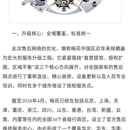
哈尔滨市道里区友谊西路600号富力中心T2座写字楼29层03室（需提前预约）
大连市中山区人民路15号国际金融大厦7层G室（需提前预约）
佛山市禅城区季华五路57号万科金融中心C座12层1205室（需提前预约）
东莞市东城街道鸿福东路1号民盈国贸中心T1写字楼9层907室（需提前预约）
一、升级核心：全域覆盖，标准统一
无锡市梁溪区人民中路139号恒隆广场写字楼1座11层1104室（需提前预约）
南通市崇川区工农路57号圆融广场写字楼16层1603室（需提前预约）
此次售后网络的优化，堪称梅花中国区近年来规模最
苏州市苏州工业园区星港街199号苏州中心办公楼C座22层08室（需提前预约）
为宏大的服务升级工程。它紧紧围绕“直营提效、授权扩
武汉市江汉区解放大道686号世界贸易大厦38层09室（需提前预约）
围、区域平衡”这三个核心方向展开，对全国原有的售后
南宁市青秀区金湖路59号地王大厦12楼1224室（需提前预约）
合肥市蜀山区潜山路111号万象城华润大厦B座12楼03室（需提前预约）
网点进行了重新选址、精心装修、设备更新以及人员专业
泉州市丰泽区宝洲路729号浦西万达中心写字楼A座7楼709室（需提前预约）
培训，同时在多个城市增设了授权服务点。
青岛市南区山东路6号华润大厦B座22层04室（需提前预约）
烟台市芝罘区胜利路139号万达金融中心A座907室（需提前预约）
截至2026年4月，梅花已经在包括北京、上海、天
长春市朝阳区西安大路727号中银大厦A座(旺进大厦)18层09室（需提前预约）
津、重庆、浙江、四川、山东、香港、台湾、新疆、云
贵阳市南明区都司高架桥路33号亨特国际金融中心14楼14D（需提前预约）
南、内蒙等在内的全国34个省级行政区，设立了官方售后
昆明市盘龙区北京路928号同德昆明广场写字楼10层06室（需提前预约）
维修服务中心。由此形成了一个覆盖华北、华东、华南、