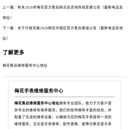
四川省宜宾市翠屏区长翠路售后服务中心（需提前预约）
上一篇：
有关2026年梅花官方售后网点及咨询热线变更公告（最新电话及
四川省资阳市雁江区滨江大道一段与和平南路售后服务中心（需提前预约）
地址）
四川省自贡市自流井区华商北路售后服务中心（需提前预约）
西藏自治区阿里地区噶尔县北京西路售后服务中心（需提前预约）
下一篇：
关于升级完善2026梅花中国区官方售后渠道公告（最新电话及地
西藏自治区昌都市卡若区昌都西路售后服务中心（需提前预约）
址）
西藏自治区拉萨市城关区北京中路售后服务中心（需提前预约）
西藏自治区林芝市巴宜区广东路售后服务中心（需提前预约）
了解更多
西藏自治区那曲市色尼区浙江西路售后服务中心（需提前预约）
梅花售后维修服务中心地址
西藏自治区日喀则市桑珠孜区上海中路售后服务中心（需提前预约）
西藏自治区山南市乃东区湖北大道售后服务中心（需提前预约）
云南省保山市隆阳区正阳路售后服务中心（需提前预约）
梅花手表维修服务中心
云南省楚雄彝族自治州楚雄市鹿城南路售后服务中心（需提前预约）
云南省大理白族自治州大理市建设路售后服务中心（需提前预约）
梅花售后维修服务中心地址
拥有专业团队，致力于为客户提
云南省德宏傣族景颇族自治州芒市团结大街售后服务中心（需提前预约）
供专业的维修和保养服务。我们的技师拥有丰富的经验，并
云南省迪庆藏族自治州香格里拉市长征大道售后服务中心（需提前预约）
配备了先进的维修设备，以确保为您的梅花手表提供一流的
云南省红河哈尼族彝族自治州蒙自市天马路售后服务中心（需提前预约）
维修服务，无论是手表维修、配件更换、故障诊断还是手表