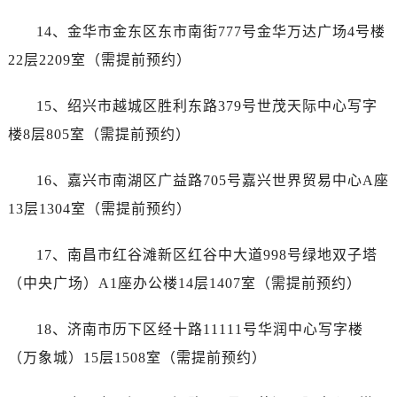
山东省济南市历下区经十路11111号华润中心写字楼（万象城）15层1508室售后服务中心（需提前预约）
14、金华市金东区东市南街777号金华万达广场4号楼
山东省济宁市任城区太白楼路售后服务中心（需提前预约）
山东省莱芜市文化南路8号银座商城名表维修一楼名表维修售后服务中心（需提前预约）
22层2209室（需提前预约）
山东省临沂市兰山区解放路售后服务中心（需提前预约）
15、绍兴市越城区胜利东路379号世茂天际中心写字
山东省日照市东港区烟台路售后服务中心（需提前预约）
山东省泰安市泰山区财源街道泰山大街售后服务中心（需提前预约）
楼8层805室（需提前预约）
山东省威海市环翠区新威海路89号振华商厦一楼名表维修售后服务中心（需提前预约）
16、嘉兴市南湖区广益路705号嘉兴世界贸易中心A座
山东省潍坊市奎文区东风东街售后服务中心（需提前预约）
山东省枣庄市滕州市北辛路与善国路交叉口售后服务中心（需提前预约）
13层1304室（需提前预约）
山东省淄博市张店区金晶大道售后服务中心（需提前预约）
17、南昌市红谷滩新区红谷中大道998号绿地双子塔
上海市黄浦区南京东路299号宏伊国际广场写字楼8层806室售后服务中心（需提前预约）
上海市徐汇区虹桥路3号港汇中心2座37层3705室售后服务中心（需提前预约）
（中央广场）A1座办公楼14层1407室（需提前预约）
浙江省杭州市上城区钱江路1366号华润大厦A座5层503-5室售后服务中心（需提前预约）
18、济南市历下区经十路11111号华润中心写字楼
浙江省湖州市吴兴区劳动路售后服务中心（需提前预约）
浙江省嘉兴市南湖区广益路705号嘉兴世界贸易中心A座13层1304室售后服务中心（需提前预约）
（万象城）15层1508室（需提前预约）
浙江省金华市金东区东市南街777号金华万达广场4号楼22楼2209室售后服务中心（需提前预约）