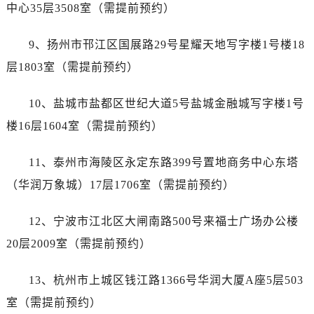
江苏省盐城市盐都区世纪大道5号盐城金融城写字楼1号楼16层1604室售后服务中心（需提前预约）
中心35层3508室（需提前预约）
江苏省扬州市邗江区国展路29号星耀天地写字楼1号楼18层1803室售后服务中心（需提前预约）
9、扬州市邗江区国展路29号星耀天地写字楼1号楼18
江苏省镇江市京口区中山东路售后服务中心（需提前预约）
江西省抚州市临川区赣东大道售后服务中心（需提前预约）
层1803室（需提前预约）
江西省赣州市章贡区文清路售后服务中心（需提前预约）
10、盐城市盐都区世纪大道5号盐城金融城写字楼1号
江西省吉安市吉州区井冈山大道售后服务中心（需提前预约）
江西省景德镇市珠山区珠山中路售后服务中心（需提前预约）
楼16层1604室（需提前预约）
江西省九江市浔阳区浔阳路售后服务中心（需提前预约）
11、泰州市海陵区永定东路399号置地商务中心东塔
江西省南昌市红谷滩新区红谷中大道998号绿地双子塔（中央广场）A1座办公楼14层1407室售后服务中心（需提前预约）
江西省萍乡市安源区萍安北大道与康庄路交叉口售后服务中心（需提前预约）
（华润万象城）17层1706室（需提前预约）
江西省上饶市信州区滨江西路售后服务中心（需提前预约）
12、宁波市江北区大闸南路500号来福士广场办公楼
江西省新余市渝水区北湖西路售后服务中心（需提前预约）
江西省宜春市袁州区中山中路售后服务中心（需提前预约）
20层2009室（需提前预约）
江西省鹰潭市月湖区胜利东路售后服务中心（需提前预约）
13、杭州市上城区钱江路1366号华润大厦A座5层503
山东省德州市德城区东风中路售后服务中心（需提前预约）
山东省东营市东营区济南路售后服务中心（需提前预约）
室（需提前预约）