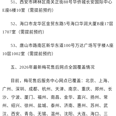
51、西安市碑林区南关正街88号华侨城长安国际中心
湖南省张家界市永定区解放路售后服务中心（需提前预约）
湖南省长沙市芙蓉区建湘路393号世茂环球金融中心写字楼10层1013室售后服务中心（需提前预约）
E座6楼10室（需提前预约）
湖南省株洲市芦淞区建设南路售后服务中心（需提前预约）
52、海口市龙华区金贸东路5号海口华润大厦B座17层
甘肃省白银市白银区北京路售后服务中心（需提前预约）
甘肃省定西市安定区解放路售后服务中心（需提前预约）
1707室（需提前预约）
甘肃省敦煌市沙州镇阳关中路售后服务中心（需提前预约）
53、唐山市路南区新华东道100号万达广场写字楼A座
甘肃省合作市人民街售后服务中心（需提前预约）
甘肃省嘉峪关市雄关区新华中路售后服务中心（需提前预约）
10层1002室（需提前预约）
甘肃省金昌市金川区北京路售后服务中心（需提前预约）
五、2026年最新梅花售后网点全国覆盖情况
甘肃省酒泉市肃州区西大街售后服务中心（需提前预约）
甘肃省临夏市城南街道团结路售后服务中心（需提前预约）
目前，梅花售后服务中心网点已覆盖：北京、上海、
甘肃省陇南市武都区人民路售后服务中心（需提前预约）
广州、深圳、成都、杭州、天津、南京、重庆、郑州、长
甘肃省平凉市崆峒区西大街售后服务中心（需提前预约）
甘肃省庆阳市西峰区南大街售后服务中心（需提前预约）
沙、宁波、厦门、福州、南昌、金华、嘉兴、扬州、常
甘肃省天水市秦州区民主路售后服务中心（需提前预约）
州、绍兴、徐州、盐城、泰州、济南、惠州、苏州、武
甘肃省武威市凉州区迎宾路售后服务中心（需提前预约）
汉、西安、青岛、无锡、温州、沈阳、大连、海口、三