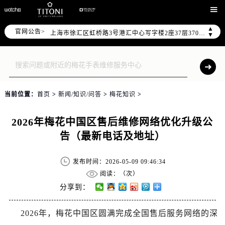
北京市朝阳区建国门外大街甲6号华熙国际中心写字楼D座11层1102室（需提前预约）

天津市和平区赤峰道136号天津国际金融中心写字楼26层2603室（需提前预约）
▲
官网公告>
上海市徐汇区虹桥路3号港汇中心写字楼2座37层3705室（需提前预约）
▼
上海市黄浦区南京东路299号宏伊国际广场写字楼8层806室（需提前预约）
南京市秦淮区中山南路1号（新街口）南京中心写字楼22层C1-1室（需提前预约）
常州市新北区龙锦路1590号现代传媒中心写字楼5号楼10层1008室（需提前预约）
徐州市鼓楼区淮海东路29号苏宁广场IFC国际金融中心写字楼35层3508室（需提前预约）
当前位置：
首页
>
新闻/知识/问答
>
梅花知识
>
扬州市邗江区国展路29号星耀天地写字楼1号楼18层1803室（需提前预约）
盐城市盐都区世纪大道5号盐城金融城写字楼1号楼16层1604室（需提前预约）
2026年梅花中国区售后维修网络优化升级公
泰州市海陵区永定东路399号置地商务中心东塔写字楼（华润万象城）17层1706室（需提前预约）
告（最新电话及地址）
宁波市江北区大闸南路500号来福士广场办公楼20层2009室（需提前预约）
杭州市上城区钱江路1366号华润大厦写字楼A座5层503-5室（需提前预约）
发布时间：2026-05-09 09:46:34
金华市金东区东市南街777号金华万达广场写字楼4号楼22层2209室（需提前预约）
阅读：（
次）
绍兴市越城区胜利东路379号世茂天际中心写字楼8层805室（需提前预约）
分享到：
嘉兴市南湖区广益路705号嘉兴世界贸易中心写字楼A座13层1304室（需提前预约）
2026年，梅花中国区圆满完成全国售后服务网络的深
南昌市红谷滩新区红谷中大道998号绿地双子塔（中央广场）A1座办公楼14层07室（需提前预约）