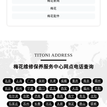
梅花新闻
台州市椒江区东海大道1800号腾达中心东1幢20楼2002室售后服务中心（需提前预约）
呼和浩特市玉泉区大学西街70号华润万象城写字楼（鄂尔多斯大厦）23层2326室售后服务中心（需提前预约）
梅花
兰州市七里河区西津西路16号兰州中心写字楼21层2102室售后服务中心（需提前预约）
梅花配件
重庆市解放碑渝中区民权路28号英利国际金融中心写字楼20层01室售后服务中心（需提前预约）
节假日正常营业！
TITONI ADDRESS
梅花维修保养服务中心网点电话查询
北京
上海
广州
深圳
天津
成都
重庆
南京
郑州
长沙
杭州
宁波
厦门
武汉
西安
大连
福州
贵阳
哈尔滨
合肥
济南
昆明
南昌
南宁
青岛
沈阳
石家庄
苏州
长春
河北
太原
保定
唐山
邯郸