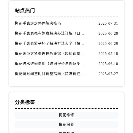
江苏省无锡市梁溪区人民中路139号恒隆广场写字楼1座11层1104室售后服务中心（需提前预约）
站点热门
江苏省南通市崇川区工农路57号圆融广场写字楼16层1603室售后服务中心（需提前预约）
江苏省苏州市苏州工业园区 星港街199号苏州中心办公楼C座22层08室售后服务中心（需提前预约）
梅花手表走走停停解决技巧
2025-07-31
湖北省武汉市江汉区解放大道686号世界贸易大厦38层09室售后服务中心（需提前预约）
梅花手表表壳有划痕解决办法详解（日常保养与修复技巧指南）
2025-06-20
广西省南宁市青秀区金湖路59号地王大厦12楼1224室售后服务中心（需提前预约）
安徽省合肥市蜀山区潜山路111号万象城华润大厦B座12楼03室售后服务中心（需提前预约）
梅花手表表蒙子坏了解决方法大全（快速修复指南）
2025-06-29
福建省泉州市丰泽区宝洲路729号浦西万达中心写字楼A座7楼709室售后服务中心（需提前预约）
梅花表带太紧处理技巧集锦（轻松调整佩戴舒适度的方法）
2025-05-18
山东省青岛市南区山东路6号华润大厦B座22层04室售后服务中心（需提前预约）
梅花进水维修费用（详细报价与修复步骤）
2025-06-10
山东省烟台市芝罘区胜利路139号万达金融中心A座907室售后服务中心（需提前预约）
梅花调时间逆时针调整指南（精准调控的秘诀）
2025-07-27
吉林省长春市朝阳区西安大路727号中银大厦A座(旺进大厦)18层09室售后服务中心（需提前预约）
贵州省贵阳市南明区都司高架桥路33号亨特国际金融中心14楼14D售后服务中心（需提前预约）
云南省昆明市盘龙区北京路928号同德昆明广场写字楼10层06室售后服务中心（需提前预约）
河北省石家庄市长安区中山东路39号勒泰中心写字楼B座13层07室售后服务中心（需提前预约）
分类标签
陕西省西安市碑林区南关正街88号华侨城长安国际中心E座6楼10室售后服务中心（需提前预约）
梅花维修
海南省海口市龙华区金贸东路5号海口华润大厦B座17层1707室售后服务中心（需提前预约）
梅花保养
河北省唐山市路南区新华东道100号万达广场写字楼A座10层1002室售后服务中心（需提前预约）