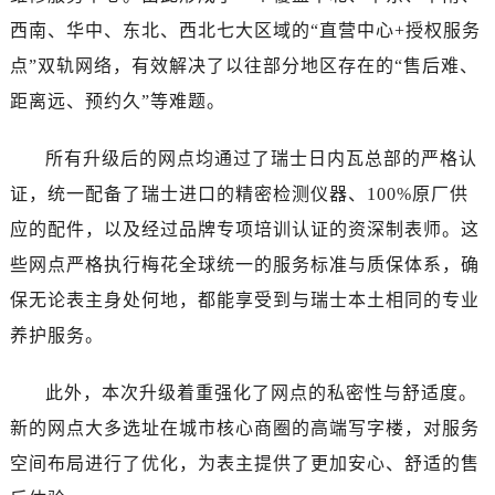
石家庄市长安区中山东路39号勒泰中心写字楼B座13层07室（需提前预约）
西南、华中、东北、西北七大区域的“直营中心+授权服务
西安市碑林区南关正街88号华侨城长安国际中心E座6楼10室（需提前预约）
点”双轨网络，有效解决了以往部分地区存在的“售后难、
海口市龙华区金贸东路5号海口华润大厦B座17层1707室（需提前预约）
距离远、预约久”等难题。
唐山市路南区新华东道100号万达广场写字楼A座10层1002室（需提前预约）
台州市椒江区东海大道1800号腾达中心东1幢20楼2002室（需提前预约）
所有升级后的网点均通过了瑞士日内瓦总部的严格认
内蒙古自治区呼和浩特市玉泉区大学西街70号华润万象城写字楼（鄂尔多斯大厦）23层2326室（需提前预约）
证，统一配备了瑞士进口的精密检测仪器、100%原厂供
甘肃省兰州市七里河区西津西路16号兰州中心写字楼21层2102室（需提前预约）
重庆市解放碑渝中区民权路28号英利国际金融中心写字楼20层01室（需提前预约）
应的配件，以及经过品牌专项培训认证的资深制表师。这
黑龙江省大庆市萨尔图区会战大街售后服务中心（需提前预约）
些网点严格执行梅花全球统一的服务标准与质保体系，确
黑龙江省鹤岗市向阳区红军路售后服务中心（需提前预约）
保无论表主身处何地，都能享受到与瑞士本土相同的专业
黑龙江省黑河市爱辉区中央街售后服务中心（需提前预约）
养护服务。
黑龙江省鸡西市鸡冠区红军路售后服务中心（需提前预约）
黑龙江省佳木斯市向阳区长安路售后服务中心（需提前预约）
此外，本次升级着重强化了网点的私密性与舒适度。
黑龙江省牡丹江市东安区太平路售后服务中心（需提前预约）
新的网点大多选址在城市核心商圈的高端写字楼，对服务
黑龙江省七台河市桃山区大同街售后服务中心（需提前预约）
空间布局进行了优化，为表主提供了更加安心、舒适的售
黑龙江省齐齐哈尔市龙沙区龙华路售后服务中心（需提前预约）