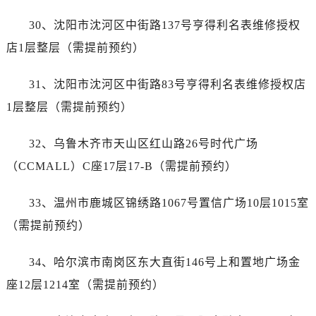
广西壮族自治区百色市右江区中山二路售后服务中心（需提前预约）
30、沈阳市沈河区中街路137号亨得利名表维修授权
广西壮族自治区北海市海城区北京路售后服务中心（需提前预约）
广西壮族自治区崇左市江州区石景林街道友谊大道与丽川路交汇处售后服务中心（需提前预约）
店1层整层（需提前预约）
广西壮族自治区防城港市港口区金花茶大道售后服务中心（需提前预约）
31、沈阳市沈河区中街路83号亨得利名表维修授权店
广西壮族自治区贵港市港北区港城街道布山大道与仙衣路交叉口售后服务中心（需提前预约）
广西壮族自治区桂林市秀峰区红岭路售后服务中心（需提前预约）
1层整层（需提前预约）
广西壮族自治区河池市金城江区金城江街道朝阳路售后服务中心（需提前预约）
32、乌鲁木齐市天山区红山路26号时代广场
广西壮族自治区贺州市八步区城东街道灵峰南路售后服务中心（需提前预约）
广西壮族自治区来宾市兴宾区桂中大道售后服务中心（需提前预约）
（CCMALL）C座17层17-B（需提前预约）
广西壮族自治区柳州市城中区中山中路售后服务中心（需提前预约）
33、温州市鹿城区锦绣路1067号置信广场10层1015室
广西壮族自治区钦州市钦南区金海湾东大街售后服务中心（需提前预约）
广西壮族自治区梧州市万秀区龙湖镇高旺路售后服务中心（需提前预约）
（需提前预约）
广西壮族自治区玉林市玉州区金玉路售后服务中心（需提前预约）
34、哈尔滨市南岗区东大直街146号上和置地广场金
海南省儋州市儋州市那大镇兰洋北路售后服务中心（需提前预约）
海南省东方市八所镇解放西路售后服务中心（需提前预约）
座12层1214室（需提前预约）
海南省琼海市嘉积镇东风路售后服务中心（需提前预约）