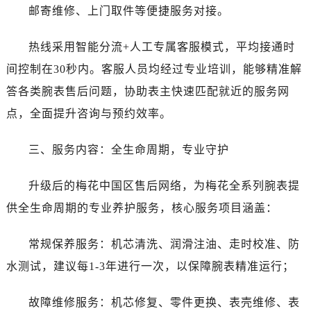
辽宁省抚顺市新抚区东一路售后服务中心（需提前预约）
邮寄维修、上门取件等便捷服务对接。
辽宁省阜新市海州区解放大街售后服务中心（需提前预约）
辽宁省葫芦岛市连山区中央路售后服务中心（需提前预约）
热线采用智能分流+人工专属客服模式，平均接通时
辽宁省锦州市古塔区中央大街售后服务中心（需提前预约）
间控制在30秒内。客服人员均经过专业培训，能够精准解
辽宁省辽阳市白塔区新运大街售后服务中心（需提前预约）
答各类腕表售后问题，协助表主快速匹配就近的服务网
辽宁省盘锦市兴隆台区石油大街售后服务中心（需提前预约）
点，全面提升咨询与预约效率。
辽宁省铁岭市银州区南马路售后服务中心（需提前预约）
辽宁省营口市站前区市府路与渤海大街交叉口售后服务中心（需提前预约）
三、服务内容：全生命周期，专业守护
辽宁省沈阳市沈河区中街路137号亨得利名表维修授权店1楼售后服务中心（需提前预约）
辽宁省沈阳市沈河区中街路83号亨得利名表维修授权店1楼售后服务中心（需提前预约）
升级后的梅花中国区售后网络，为梅花全系列腕表提
北京市朝阳区建国门外大街甲6号华熙国际中心D座11层1102室售后服务中心（需提前预约）
供全生命周期的专业养护服务，核心服务项目涵盖：
北京市东城区东长安街1号王府井东方广场W3座6层602室售后服务中心（需提前预约）
河北省保定市竞秀区朝阳北大街北国先天下售后服务中心（需提前预约）
常规保养服务：机芯清洗、润滑注油、走时校准、防
内蒙古自治区阿拉善盟市左旗土尔扈特大街售后服务中心（需提前预约）
水测试，建议每1-3年进行一次，以保障腕表精准运行；
内蒙古自治区巴彦淖尔市临河区新华街售后服务中心（需提前预约）
内蒙古自治区包头市青山区幸福路甲3号王府井百货名表维修售后服务中心（需提前预约）
故障维修服务：机芯修复、零件更换、表壳维修、表