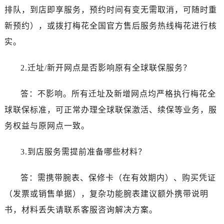
新疆维吾尔自治区阜康市博峰路售后服务中心（需提前预约）
排队，到店即享服务，预约时间有变无需取消，可随时重
新疆维吾尔自治区哈密市伊州区建国北路售后服务中心（需提前预约）
新预约），或拨打梅花全国官方售后服务热线梅花进行核
新疆维吾尔自治区和田市和田市北京西路售后服务中心（需提前预约）
实。
新疆维吾尔自治区胡杨河市胡杨河市胡杨路售后服务中心（需提前预约）
新疆维吾尔自治区霍尔果斯市亚欧北路售后服务中心（需提前预约）
2.迁址/新开网点是否影响原有全球联保服务？
新疆维吾尔自治区喀什市解放北路售后服务中心（需提前预约）
新疆维吾尔自治区可克达拉市幸福路售后服务中心（需提前预约）
答：不影响。所有迁址及新增网点均严格执行梅花全
新疆维吾尔自治区克拉玛依市克拉玛依区友谊路售后服务中心（需提前预约）
球联保标准，可正常办理全球联保激活、续保等业务，服
新疆维吾尔自治区库车市库车市文化东路售后服务中心（需提前预约）
务权益与原网点一致。
新疆维吾尔自治区库尔勒市库尔勒市人民东路售后服务中心（需提前预约）
新疆维吾尔自治区奎屯市团结西街售后服务中心（需提前预约）
3.到店服务需提前准备哪些材料？
新疆维吾尔自治区昆玉市昆泉街售后服务中心（需提前预约）
新疆维吾尔自治区沙湾市三道河子镇世纪大道南路售后服务中心（需提前预约）
答：需携带腕表、保修卡（在有效期内）、购买凭证
新疆维吾尔自治区石河子市北二路售后服务中心（需提前预约）
（发票或销售单据），复杂功能腕表建议额外携带说明
新疆维吾尔自治区双河市光明路售后服务中心（需提前预约）
书，材料丢失请联系客服咨询解决方案。
新疆维吾尔自治区塔城市塔城地区闻琴路售后服务中心（需提前预约）