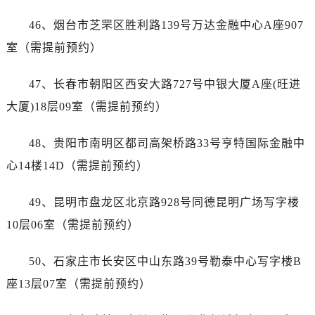
湖北省十堰市茅箭区人民北路售后服务中心（需提前预约）
46、烟台市芝罘区胜利路139号万达金融中心A座907
湖北省随州市曾都区青年路售后服务中心（需提前预约）
湖北省咸宁市咸安区长安大道售后服务中心（需提前预约）
室（需提前预约）
湖北省襄阳市樊城区长虹路与人民路交叉口售后服务中心（需提前预约）
47、长春市朝阳区西安大路727号中银大厦A座(旺进
湖北省孝感市孝南区复兴大道售后服务中心（需提前预约）
湖北省宜昌市西陵区夷陵大道与港窑路售后服务中心（需提前预约）
大厦)18层09室（需提前预约）
湖南省常德市武陵区人民路售后服务中心（需提前预约）
48、贵阳市南明区都司高架桥路33号亨特国际金融中
湖南省郴州市北湖区国庆北路售后服务中心（需提前预约）
湖南省衡阳市雁峰区解放路售后服务中心（需提前预约）
心14楼14D（需提前预约）
湖南省怀化市鹤城区迎丰中路售后服务中心（需提前预约）
49、昆明市盘龙区北京路928号同德昆明广场写字楼
湖南省娄底市娄星区长青街售后服务中心（需提前预约）
湖南省邵阳市双清区东风路售后服务中心（需提前预约）
10层06室（需提前预约）
湖南省湘潭市雨湖区莲城大道售后服务中心（需提前预约）
50、石家庄市长安区中山东路39号勒泰中心写字楼B
湖南省益阳市赫山区桃花仑路售后服务中心（需提前预约）
湖南省永州市冷水滩区永州大道与中兴路交叉口售后服务中心（需提前预约）
座13层07室（需提前预约）
湖南省岳阳市岳阳楼区东茅岭路售后服务中心（需提前预约）