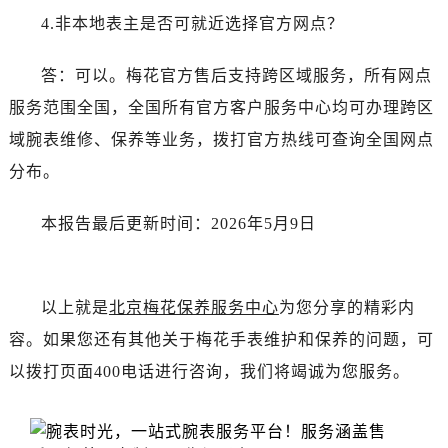
新疆维吾尔自治区铁门关市兴疆路售后服务中心（需提前预约）
4.非本地表主是否可就近选择官方网点？
新疆维吾尔自治区图木舒克市图木舒克市中兴街售后服务中心（需提前预约）
新疆维吾尔自治区吐鲁番市高昌区文化中路文化中路售后服务中心（需提前预约）
答：可以。梅花官方售后支持跨区域服务，所有网点
新疆维吾尔自治区乌苏市乌鲁木齐北路售后服务中心（需提前预约）
服务范围全国，全国所有官方客户服务中心均可办理跨区
新疆维吾尔自治区五家渠市长征西街售后服务中心（需提前预约）
域腕表维修、保养等业务，拨打官方热线可查询全国网点
新疆维吾尔自治区新星市东风路售后服务中心（需提前预约）
分布。
新疆维吾尔自治区伊宁市解放西路售后服务中心（需提前预约）
贵州省安顺市西秀区中华南路售后服务中心（需提前预约）
本报告最后更新时间：2026年5月9日
贵州省毕节市七星关区松山路售后服务中心（需提前预约）
贵州省六盘水市钟山区钟山大道售后服务中心（需提前预约）
贵州省黔东南苗族侗族自治州凯里市北京西路售后服务中心（需提前预约）
以上就是
北京梅花保养服务中心
为您分享的精彩内
贵州省黔西南布依族苗族自治州兴义市大道与桔香路交汇处售后服务中心（需提前预约）
容。如果您还有其他关于梅花手表维护和保养的问题，可
贵州省铜仁市碧江区民主路售后服务中心（需提前预约）
以拨打页面400电话进行咨询，我们将竭诚为您服务。
贵州省遵义市红花岗区共青大道与嵩山路交叉口售后服务中心（需提前预约）
四川省阿坝州市马尔康市团结街售后服务中心（需提前预约）
四川省巴中市巴州区江北大道售后服务中心（需提前预约）