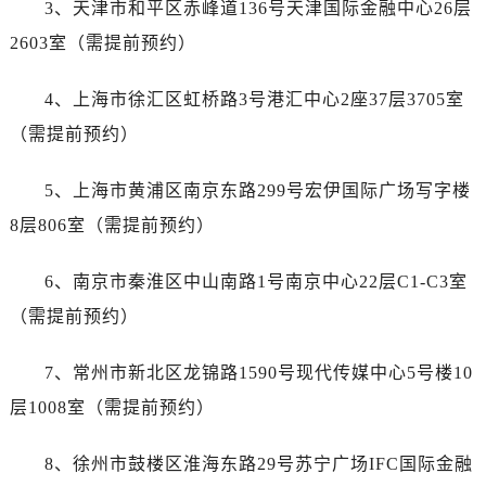
3、天津市和平区赤峰道136号天津国际金融中心26层
安徽省铜陵市铜官区石城大道售后服务中心（需提前预约）
安徽省芜湖市镜湖区中山路步行街售后服务中心（需提前预约）
2603室（需提前预约）
安徽省宣城市宣州区叠嶂西路售后服务中心（需提前预约）
4、上海市徐汇区虹桥路3号港汇中心2座37层3705室
福建省龙岩市新罗区九一南路售后服务中心（需提前预约）
福建省南平市建阳区人民西路售后服务中心（需提前预约）
（需提前预约）
福建省宁德市蕉城区天湖东路售后服务中心（需提前预约）
5、上海市黄浦区南京东路299号宏伊国际广场写字楼
福建省莆田市城厢区霞林街道荔华东大道售后服务中心（需提前预约）
福建省三明市三元区东乾二路售后服务中心（需提前预约）
8层806室（需提前预约）
福建省漳州市龙文区步港路售后服务中心（需提前预约）
6、南京市秦淮区中山南路1号南京中心22层C1-C3室
江苏省常州市新北区龙锦路1590号现代传媒中心5号楼10层1008室售后服务中心（需提前预约）
江苏省淮安市清江浦区淮海北路售后服务中心（需提前预约）
（需提前预约）
江苏省连云港市海州区通灌北路售后服务中心（需提前预约）
7、常州市新北区龙锦路1590号现代传媒中心5号楼10
江苏省南京市秦淮区中山南路1号南京中心22层22-C1-C3室售后服务中心（需提前预约）
江苏省宿迁市宿城区西湖路售后服务中心（需提前预约）
层1008室（需提前预约）
江苏省泰州市海陵区永定东路399号置地商务中心东塔（华润万象城）17层1706室售后服务中心（需提前预约）
8、徐州市鼓楼区淮海东路29号苏宁广场IFC国际金融
江苏省徐州市鼓楼区淮海东路29号苏宁广场IFC国际金融中心35层3508室售后服务中心（需提前预约）