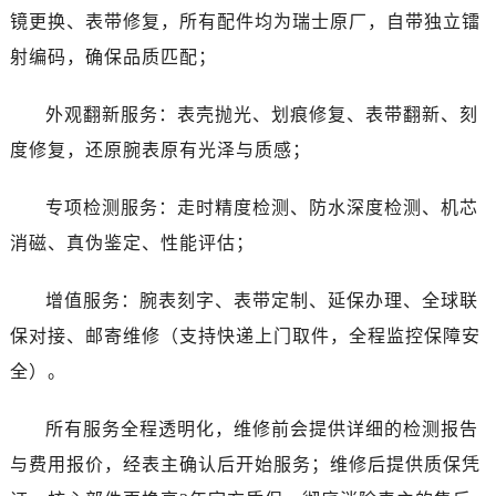
内蒙古自治区赤峰市红山区哈达街售后服务中心（需提前预约）
镜更换、表带修复，所有配件均为瑞士原厂，自带独立镭
内蒙古自治区鄂尔多斯市东胜区伊金霍洛街售后服务中心（需提前预约）
射编码，确保品质匹配；
内蒙古自治区呼伦贝尔市海拉尔区中央街售后服务中心（需提前预约）
内蒙古自治区通辽市科尔沁区明仁大街售后服务中心（需提前预约）
外观翻新服务：表壳抛光、划痕修复、表带翻新、刻
内蒙古自治区乌海市海勃湾区人民南路售后服务中心（需提前预约）
度修复，还原腕表原有光泽与质感；
内蒙古自治区乌兰察布市集宁区恩和大街售后服务中心（需提前预约）
内蒙古自治区锡林郭勒盟市锡林浩特市光明街与额尔敦路交叉口售后服务中心（需提前预约）
专项检测服务：走时精度检测、防水深度检测、机芯
内蒙古自治区兴安盟市乌兰浩特市兴安大街售后服务中心（需提前预约）
消磁、真伪鉴定、性能评估；
山西省大同市平城区迎宾街售后服务中心（需提前预约）
山西省晋城市城区黄华街售后服务中心（需提前预约）
增值服务：腕表刻字、表带定制、延保办理、全球联
山西省晋中市榆次区顺城街售后服务中心（需提前预约）
保对接、邮寄维修（支持快递上门取件，全程监控保障安
山西省临汾市尧都区解放路售后服务中心（需提前预约）
全）。
山西省吕梁市离石区永宁中路与建设街交叉口售后服务中心（需提前预约）
山西省朔州市朔城区怡西路与鄯阳西街交汇处售后服务中心（需提前预约）
所有服务全程透明化，维修前会提供详细的检测报告
山西省忻州市忻府区和平东街与七一南路交叉口售后服务中心（需提前预约）
与费用报价，经表主确认后开始服务；维修后提供质保凭
山西省阳泉市郊区平阳东街与新城大道交叉口售后服务中心（需提前预约）