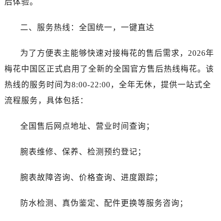
后体验。
黑龙江省双鸭山市尖山区新兴大街售后服务中心（需提前预约）
黑龙江省绥化市北林区新华街与康庄路交叉口售后服务中心（需提前预约）
二、服务热线：全国统一，一键直达
黑龙江省伊春市伊美区通河路售后服务中心（需提前预约）
吉林省白城市洮北区明仁南街售后服务中心（需提前预约）
为了方便表主能够快速对接梅花的售后需求，2026年
吉林省白山市浑江区浑江大街售后服务中心（需提前预约）
梅花中国区正式启用了全新的全国官方售后热线梅花。该
吉林省吉林市船营区河南街售后服务中心（需提前预约）
热线的服务时间为8:00-22:00，全年无休，提供一站式全
吉林省辽源市龙山区人民大街售后服务中心（需提前预约）
流程服务，具体包括：
吉林省梅河口市新华街道梅河大街售后服务中心（需提前预约）
吉林省四平市铁东区紫气大路与南九经街交汇处售后服务中心（需提前预约）
全国售后网点地址、营业时间查询；
吉林省松原市宁江区五环大街售后服务中心（需提前预约）
吉林省通化市东昌区环通乡江南大街售后服务中心（需提前预约）
腕表维修、保养、检测预约登记；
吉林省延边市延吉市解放路售后服务中心（需提前预约）
辽宁省鞍山市铁东区站前街售后服务中心（需提前预约）
腕表故障咨询、价格查询、进度跟踪；
辽宁省本溪市平山区胜利路售后服务中心（需提前预约）
辽宁省朝阳市双塔区新华路售后服务中心（需提前预约）
防水检测、真伪鉴定、配件更换等服务咨询；
辽宁省丹东市振兴区七经街售后服务中心（需提前预约）