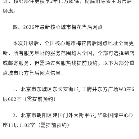
证，核心部件更换享2年官方质保，彻底消除表主的售后
山西省运城市盐湖区河东街售后服务中心（需提前预约）
顾虑。
山西省长治市潞州区英雄中路售后服务中心（需提前预约）
山西省太原市迎泽区迎泽街道解放路15号亨得利名表维修授权店3楼售后服务中心（需提前预约）
四、2026年最新核心城市梅花售后网点
天津市和平区赤峰道136号天津国际金融中心26层2603室售后服务中心（需提前预约）
安徽省安庆市迎江区人民路售后服务中心（需提前预约）
本次升级后，全国核心城市梅花售后网点地址全面更
安徽省蚌埠市蚌山区淮河路售后服务中心（需提前预约）
新，所有服务地址的服务范围均为全国，全部可选择到店
安徽省亳州市谯城区魏武大道售后服务中心（需提前预约）
或邮寄服务，但需通过客服热线提前预约。以下为部分重
安徽省池州市贵池区长江路售后服务中心（需提前预约）
安徽省滁州市琅琊区南谯北路售后服务中心（需提前预约）
点城市官方售后网点信息：
安徽省阜阳市颍州区颍州北路售后服务中心（需提前预约）
1、北京市东城区东长安街1号王府井东方广场W3座6
安徽省淮北市相山区淮海路售后服务中心（需提前预约）
安徽省淮南市田家庵区国庆中路售后服务中心（需提前预约）
层602室（需提前预约）
安徽省黄山市屯溪区黄山西路售后服务中心（需提前预约）
2、北京市朝阳区建国门外大街甲6号华熙国际中心D
安徽省六安市金安区解放中路售后服务中心（需提前预约）
安徽省马鞍山市雨山区湖南西路售后服务中心（需提前预约）
座11层1102室（需提前预约）
安徽省宿州市埇桥区人民中路售后服务中心（需提前预约）