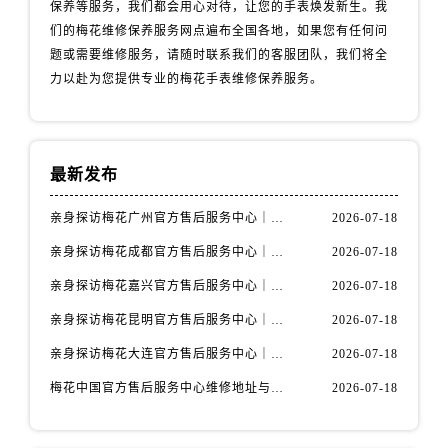
云南省丽江市古城区七星街售后服务中心（需提前预约）
保养等服务，我们都会用心对待，让您的手表焕发新生。我
们的梅花维修保养服务网点遍布全国各地，如果您有任何问
云南省临沧市临翔区世纪路售后服务中心（需提前预约）
题或需要维修服务，请随时联系我们的客服团队，我们将全
云南省怒江傈僳族自治州泸水市人民路售后服务中心（需提前预约）
力以赴为您提供专业的梅花手表维修保养服务。
云南省普洱市思茅区振兴大道售后服务中心（需提前预约）
云南省曲靖市麒麟区学府路售后服务中心（需提前预约）
云南省文山壮族苗族自治州文山市东风路售后服务中心（需提前预约）
最新发布
云南省西双版纳傣族自治州景洪市宣慰大道售后服务中心（需提前预约）
云南省玉溪市红塔区南北大街售后服务中心（需提前预约）
亲身探访梅花广州官方售后服务中心｜全部地址与售后电话（2026年7月最新）
2026-07-18
云南省昭通市昭阳区青年路售后服务中心（需提前预约）
亲身探访梅花成都官方售后服务中心｜网点地址与电话（2026年7月最新）
2026-07-18
重庆市江北区观音桥步行街2号融恒时代广场9层902室售后服务中心（需提前预约）
亲身探访梅花嘉兴官方售后服务中心｜网点地址与电话（2026年7月最新）
2026-07-18
新疆维吾尔自治区乌鲁木齐市天山区红山路26号时代广场（CCMALL）C座17层17-B售后服务中心（需提前预约）
浙江省温州市鹿城区锦绣路1067号置信广场10层1015室售后服务中心（需提前预约）
亲身探访梅花昆明官方售后服务中心｜地址与官方电话（2026年7月最新）
2026-07-18
黑龙江省哈尔滨市道里区友谊西路600号富力中心T2座写字楼29层03室室售后服务中心（需提前预约）
亲身探访梅花大连官方售后服务中心｜网点地址与电话（2026年7月最新）
2026-07-18
辽宁省大连市中山区人民路15号国际金融大厦7层G室售后服务中心（需提前预约）
梅花中国官方售后服务中心维修地址与客服热线实地考察报告+多信源验证（2026年7月最新）
2026-07-18
广东省佛山市禅城区季华五路57号万科金融中心C座12层1205室售后服务中心（需提前预约）
广东省东莞市东城街道鸿福东路1号民盈国贸中心T1写字楼9层907室售后服务中心（需提前预约）