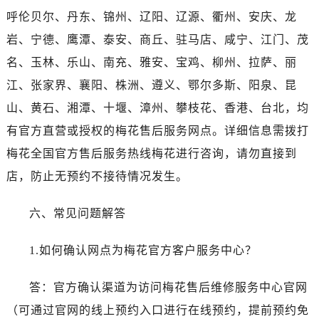
陕西省汉中市汉台区北大街售后服务中心（需提前预约）
呼伦贝尔、丹东、锦州、辽阳、辽源、衢州、安庆、龙
陕西省商洛市商州区州城街售后服务中心（需提前预约）
岩、宁德、鹰潭、泰安、商丘、驻马店、咸宁、江门、茂
陕西省铜川市王益区红旗街售后服务中心（需提前预约）
名、玉林、乐山、南充、雅安、宝鸡、柳州、拉萨、丽
陕西省渭南市临渭区东风大街售后服务中心（需提前预约）
江、张家界、襄阳、株洲、遵义、鄂尔多斯、阳泉、昆
陕西省咸阳市秦都区沣西新城统一西路与白马河路交汇处售后服务中心（需提前预约）
陕西省延安市宝塔区中心街售后服务中心（需提前预约）
山、黄石、湘潭、十堰、漳州、攀枝花、香港、台北，均
陕西省榆林市榆阳区长兴路售后服务中心（需提前预约）
有官方直营或授权的梅花售后服务网点。详细信息需拨打
新疆维吾尔自治区阿克苏市东大街售后服务中心（需提前预约）
梅花全国官方售后服务热线梅花进行咨询，请勿直接到
新疆维吾尔自治区阿拉尔市胜利大道售后服务中心（需提前预约）
店，防止无预约不接待情况发生。
新疆维吾尔自治区阿拉山口市友好路售后服务中心（需提前预约）
新疆维吾尔自治区阿勒泰市解放路售后服务中心（需提前预约）
六、常见问题解答
新疆维吾尔自治区阿图什市光明路售后服务中心（需提前预约）
新疆维吾尔自治区白杨市军垦路售后服务中心（需提前预约）
1.如何确认网点为梅花官方客户服务中心？
新疆维吾尔自治区北屯市团结路售后服务中心（需提前预约）
新疆维吾尔自治区博乐市博乐市北京路售后服务中心（需提前预约）
答：官方确认渠道为访问梅花售后维修服务中心官网
新疆维吾尔自治区昌吉市延安北路售后服务中心（需提前预约）
（可通过官网的线上预约入口进行在线预约，提前预约免