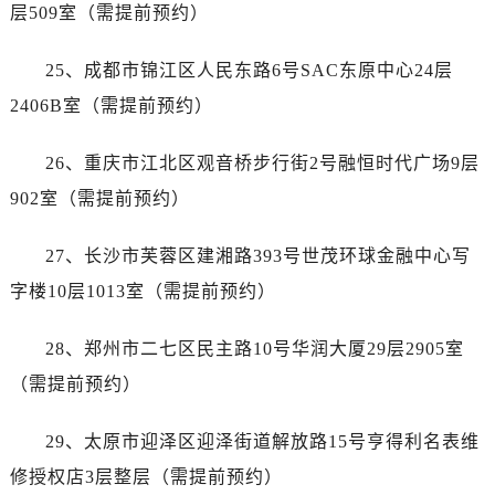
广东省广州市越秀区环市东路371-375号世界贸易中心大厦南塔15层1507室售后服务中心（需提前预约）
层509室（需提前预约）
广东省河源市源城区越王大道售后服务中心（需提前预约）
25、成都市锦江区人民东路6号SAC东原中心24层
广东省惠州市惠城区江北文昌一路7号华贸大厦1座30层3005室售后服务中心（需提前预约）
广东省江门市蓬江区广场西路售后服务中心（需提前预约）
2406B室（需提前预约）
广东省揭阳市榕城进贤门步行街售后服务中心（需提前预约）
26、重庆市江北区观音桥步行街2号融恒时代广场9层
广东省茂名市电白区水东街道迎宾大道售后服务中心（需提前预约）
广东省梅州市梅江区金燕大道售后服务中心（需提前预约）
902室（需提前预约）
广东省清远市清城区湖西路售后服务中心（需提前预约）
27、长沙市芙蓉区建湘路393号世茂环球金融中心写
广东省汕头市龙湖区长平路售后服务中心（需提前预约）
广东省汕尾市城区香洲街道园林社区翠园街售后服务中心（需提前预约）
字楼10层1013室（需提前预约）
广东省韶关市武江区芙蓉新区与老城中心交汇处售后服务中心（需提前预约）
28、郑州市二七区民主路10号华润大厦29层2905室
广东省深圳市罗湖区深南东路5001号华润大厦17层1701室售后服务中心（需提前预约）
广东省阳江市江城区东风一路售后服务中心（需提前预约）
（需提前预约）
广东省云浮市云城区金山路售后服务中心（需提前预约）
29、太原市迎泽区迎泽街道解放路15号亨得利名表维
广东省湛江市赤坎区观海北路售后服务中心（需提前预约）
广东省肇庆市端州区信安大道与砚都大道交汇处售后服务中心（需提前预约）
修授权店3层整层（需提前预约）