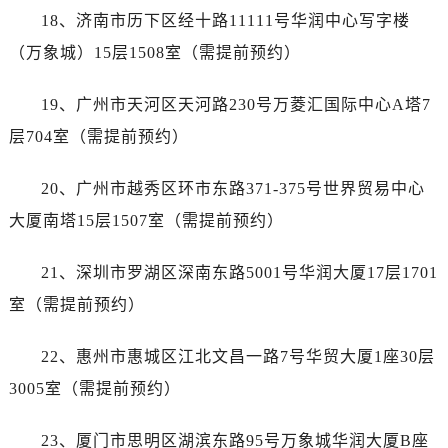
浙江省丽水市莲都区解放街售后服务中心（需提前预约）
18、济南市历下区经十路11111号华润中心写字楼
浙江省宁波市江北区大闸南路500号来福士广场办公楼20层2009室售后服务中心（需提前预约）
（万象城）15层1508室（需提前预约）
浙江省衢州市柯城区上街售后服务中心（需提前预约）
浙江省绍兴市越城区胜利东路379号世茂天际中心写字楼8层805室售后服务中心（需提前预约）
19、广州市天河区天河路230号万菱汇国际中心A塔7
浙江省舟山市定海区解放东路售后服务中心（需提前预约）
层704室（需提前预约）
澳门特别行政区大堂区议事亭前地（新马路）售后服务中心（需提前预约）
澳门特别行政区风顺堂区南湾大马路售后服务中心（需提前预约）
20、广州市越秀区环市东路371-375号世界贸易中心
澳门特别行政区花地玛堂区关闸广场售后服务中心（需提前预约）
大厦南塔15层1507室（需提前预约）
澳门特别行政区花王堂区大三巴商圈售后服务中心（需提前预约）
澳门特别行政区嘉模堂区官也街售后服务中心（需提前预约）
21、深圳市罗湖区深南东路5001号华润大厦17层1701
澳门省路氹城市金光大道售后服务中心（需提前预约）
室（需提前预约）
澳门特别行政区望德堂区塔石广场售后服务中心（需提前预约）
福建省福州市鼓楼区五四路128-1号恒力城写字楼15层03室售后服务中心（需提前预约）
22、惠州市惠城区江北文昌一路7号华贸大厦1座30层
福建省厦门市思明区湖滨东路95号万象城华润大厦B座11层1104室售后服务中心（需提前预约）
3005室（需提前预约）
广东省潮州市潮安区新风路与潮汕路交汇处售后服务中心（需提前预约）
广东省广州市天河区天河路230号万菱汇国际中心A塔7层704室售后服务中心（需提前预约）
23、厦门市思明区湖滨东路95号万象城华润大厦B座