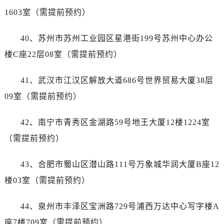
河南省南阳市宛城区范蠡东路与南都路交叉口售后服务中心（需提前预约）
1603室（需提前预约）
河南省平顶山市卫东区建设路售后服务中心（需提前预约）
河南省濮阳市大华龙区开州路绿城路交叉口售后服务中心（需提前预约）
40、苏州市苏州工业园区星港街199号苏州中心办公
河南省三门峡市湖滨区和平路售后服务中心（需提前预约）
楼C座22层08室（需提前预约）
河南省商丘市梁园区神火大道售后服务中心（需提前预约）
河南省新乡市红旗区人民路售后服务中心（需提前预约）
41、武汉市江汉区解放大道686号世界贸易大厦38层
河南省信阳市浉河区东方红大道售后服务中心（需提前预约）
09室（需提前预约）
河南省许昌市魏都区建安大道与八龙路交叉口售后服务中心（需提前预约）
河南省郑州市二七区民主路10号华润大厦29层2905室售后服务中心（需提前预约）
42、南宁市青秀区金湖路59号地王大厦12楼1224室
河南省周口市川汇区七一路售后服务中心（需提前预约）
（需提前预约）
河南省驻马店市驿城区乐山大道与置地大道交叉口售后服务中心（需提前预约）
湖北省鄂州市鄂城区文星大道售后服务中心（需提前预约）
43、合肥市蜀山区潜山路111号万象城华润大厦B座12
湖北省黄冈市黄州区赤壁大道售后服务中心（需提前预约）
楼03室（需提前预约）
湖北省黄石市黄石港区武汉路售后服务中心（需提前预约）
湖北省荆门市东宝中天街步行街售后服务中心（需提前预约）
44、泉州市丰泽区宝洲路729号浦西万达中心写字楼A
湖北省荆州市荆州区荆中路售后服务中心（需提前预约）
座7楼709室（需提前预约）