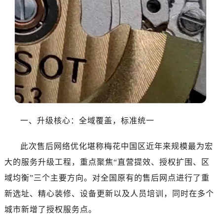
哈尔滨市道里区友谊西路600号富力中心T2座写字楼29层03室（需提前预约）
大连市中山区人民路15号国际金融大厦7层G室（需提前预约）
佛山市禅城区季华五路57号万科金融中心C座12层1205室（需提前预约）
东莞市东城街道鸿福东路1号民盈国贸中心T1写字楼9层907室（需提前预约）
无锡市梁溪区人民中路139号恒隆广场写字楼1座11层1104室（需提前预约）
南通市崇川区工农路57号圆融广场写字楼16层1603室（需提前预约）
苏州市苏州工业园区星港街199号苏州中心办公楼C座22层08室（需提前预约）
武汉市江汉区解放大道686号世界贸易大厦38层09室（需提前预约）
南宁市青秀区金湖路59号地王大厦12楼1224室（需提前预约）
一、升级核心：全域覆盖，标准统一
合肥市蜀山区潜山路111号万象城华润大厦B座12楼03室（需提前预约）
泉州市丰泽区宝洲路729号浦西万达中心写字楼A座7楼709室（需提前预约）
此次售后网络优化堪称梅花中国区近年来规模最为宏
青岛市南区山东路6号华润大厦B座22层04室（需提前预约）
大的服务升级工程，重点聚焦“直营提效、授权扩围、区
烟台市芝罘区胜利路139号万达金融中心A座907室（需提前预约）
域均衡”三个主要方向。对全国原有的售后网点进行了重
长春市朝阳区西安大路727号中银大厦A座(旺进大厦)18层09室（需提前预约）
新选址、精心装修、设备更新以及人员培训，同时在多个
贵阳市南明区都司高架桥路33号亨特国际金融中心14楼14D（需提前预约）
城市新增了授权服务点。
昆明市盘龙区北京路928号同德昆明广场写字楼10层06室（需提前预约）