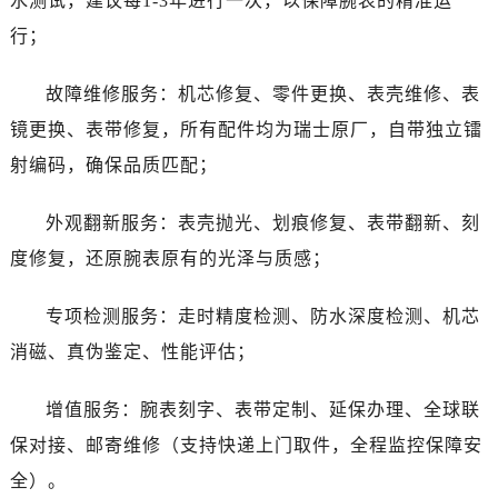
水测试，建议每1-3年进行一次，以保障腕表的精准运
内蒙古自治区赤峰市红山区哈达街售后服务中心（需提前预约）
行；
内蒙古自治区鄂尔多斯市东胜区伊金霍洛街售后服务中心（需提前预约）
内蒙古自治区呼伦贝尔市海拉尔区中央街售后服务中心（需提前预约）
故障维修服务：机芯修复、零件更换、表壳维修、表
内蒙古自治区通辽市科尔沁区明仁大街售后服务中心（需提前预约）
镜更换、表带修复，所有配件均为瑞士原厂，自带独立镭
内蒙古自治区乌海市海勃湾区人民南路售后服务中心（需提前预约）
内蒙古自治区乌兰察布市集宁区恩和大街售后服务中心（需提前预约）
射编码，确保品质匹配；
内蒙古自治区锡林郭勒盟市锡林浩特市光明街与额尔敦路交叉口售后服务中心（需提前预约）
外观翻新服务：表壳抛光、划痕修复、表带翻新、刻
内蒙古自治区兴安盟市乌兰浩特市兴安大街售后服务中心（需提前预约）
山西省大同市平城区迎宾街售后服务中心（需提前预约）
度修复，还原腕表原有的光泽与质感；
山西省晋城市城区黄华街售后服务中心（需提前预约）
专项检测服务：走时精度检测、防水深度检测、机芯
山西省晋中市榆次区顺城街售后服务中心（需提前预约）
山西省临汾市尧都区解放路售后服务中心（需提前预约）
消磁、真伪鉴定、性能评估；
山西省吕梁市离石区永宁中路与建设街交叉口售后服务中心（需提前预约）
增值服务：腕表刻字、表带定制、延保办理、全球联
山西省朔州市朔城区怡西路与鄯阳西街交汇处售后服务中心（需提前预约）
山西省忻州市忻府区和平东街与七一南路交叉口售后服务中心（需提前预约）
保对接、邮寄维修（支持快递上门取件，全程监控保障安
山西省阳泉市郊区平阳东街与新城大道交叉口售后服务中心（需提前预约）
全）。