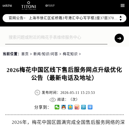
北京市朝阳区建国门外大街甲6号华熙国际中心写字楼D座11层1102室（需提前预约）

天津市和平区赤峰道136号天津国际金融中心写字楼26层2603室（需提前预约）
▲
官网公告>
上海市徐汇区虹桥路3号港汇中心写字楼2座37层3705室（需提前预约）
▼
上海市黄浦区南京东路299号宏伊国际广场写字楼8层806室（需提前预约）
南京市秦淮区中山南路1号（新街口）南京中心写字楼22层C1-1室（需提前预约）
常州市新北区龙锦路1590号现代传媒中心写字楼5号楼10层1008室（需提前预约）
徐州市鼓楼区淮海东路29号苏宁广场IFC国际金融中心写字楼35层3508室（需提前预约）
当前位置：
首页
>
新闻/知识/问答
>
梅花知识
>
扬州市邗江区国展路29号星耀天地写字楼1号楼18层1803室（需提前预约）
盐城市盐都区世纪大道5号盐城金融城写字楼1号楼16层1604室（需提前预约）
2026梅花中国区线下售后服务网点升级优化
泰州市海陵区永定东路399号置地商务中心东塔写字楼（华润万象城）17层1706室（需提前预约）
公告（最新电话及地址）
宁波市江北区大闸南路500号来福士广场办公楼20层2009室（需提前预约）
杭州市上城区钱江路1366号华润大厦写字楼A座5层503-5室（需提前预约）
发布时间：2026-05-11 15:23:53
金华市金东区东市南街777号金华万达广场写字楼4号楼22层2209室（需提前预约）
阅读：（
次）
绍兴市越城区胜利东路379号世茂天际中心写字楼8层805室（需提前预约）
分享到：
嘉兴市南湖区广益路705号嘉兴世界贸易中心写字楼A座13层1304室（需提前预约）
2026年，梅花中国区圆满完成全国售后服务网络的深
南昌市红谷滩新区红谷中大道998号绿地双子塔（中央广场）A1座办公楼14层07室（需提前预约）