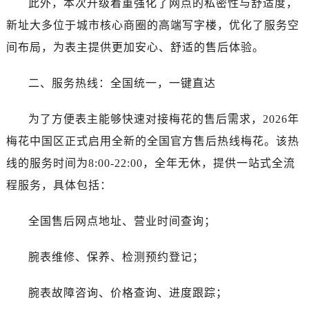
此外，本次升级着重强化了网点的私密性与舒适度，
黑龙江省双鸭山市尖山区新兴大街售后服务中心（需提前预约）
黑龙江省绥化市北林区新华街与康庄路交叉口售后服务中心（需提前预约）
新址大多位于城市核心商圈的高端写字楼，优化了服务空
黑龙江省伊春市伊美区通河路售后服务中心（需提前预约）
间布局，为表主提供更加安心、舒适的售后体验。
吉林省白城市洮北区明仁南街售后服务中心（需提前预约）
吉林省白山市浑江区浑江大街售后服务中心（需提前预约）
二、服务热线：全国统一，一键直达
吉林省吉林市船营区河南街售后服务中心（需提前预约）
为了方便表主能够快速对接梅花的售后需求，2026年
吉林省辽源市龙山区人民大街售后服务中心（需提前预约）
吉林省梅河口市新华街道梅河大街售后服务中心（需提前预约）
梅花中国区正式启用全新的全国官方售后热线梅花。该热
吉林省四平市铁东区紫气大路与南九经街交汇处售后服务中心（需提前预约）
线的服务时间为8:00-22:00，全年无休，提供一站式全流
吉林省松原市宁江区五环大街售后服务中心（需提前预约）
程服务，具体包括：
吉林省通化市东昌区环通乡江南大街售后服务中心（需提前预约）
吉林省延边市延吉市解放路售后服务中心（需提前预约）
全国售后网点地址、营业时间查询；
辽宁省鞍山市铁东区站前街售后服务中心（需提前预约）
辽宁省本溪市平山区胜利路售后服务中心（需提前预约）
腕表维修、保养、检测预约登记；
辽宁省朝阳市双塔区新华路售后服务中心（需提前预约）
腕表故障咨询、价格查询、进度跟踪；
辽宁省丹东市振兴区七经街售后服务中心（需提前预约）