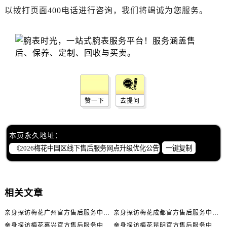
四川省成都市锦江区人民东路6号SAC东原中心24层2406B室售后服务中心（需提前预约）
以拨打页面400电话进行咨询，我们将竭诚为您服务。
四川省达州市通川区中心广场、老车坝售后服务中心（需提前预约）
四川省德阳市旌阳区长江西路、南街售后服务中心（需提前预约）
四川省甘孜州市康定市情歌广场、箭炉街售后服务中心（需提前预约）
四川省广安市广安区建安南路售后服务中心（需提前预约）
四川省广元市利州区老城南北街、东大街售后服务中心（需提前预约）
四川省乐山市市中区嘉定中路售后服务中心（需提前预约）
赞一下
去提问
四川省凉山州市西昌市大巷口下街售后服务中心（需提前预约）
四川省泸州市江阳区治平路售后服务中心（需提前预约）
四川省眉山市东坡区三苏路售后服务中心（需提前预约）
本页永久地址：
四川省绵阳市涪城区翠花街售后服务中心（需提前预约）
一键复制
四川省南充市高坪区江东大道售后服务中心（需提前预约）
四川省内江市东兴区汉安大道售后服务中心（需提前预约）
四川省攀枝花市东区三线大道北段售后服务中心（需提前预约）
相关文章
四川省遂宁市船山区香林南路售后服务中心（需提前预约）
亲身探访梅花广州官方售后服务中心｜全部地址与售后电话（2026年7月最新）
亲身探访梅花成都官方售后服务中心｜网点地址与电话（2026年7月最新）
四川省雅安市雨城区熊猫大道售后服务中心（需提前预约）
亲身探访梅花嘉兴官方售后服务中心｜网点地址与电话（2026年7月最新）
亲身探访梅花昆明官方售后服务中心｜地址与官方电话（2026年7月最新）