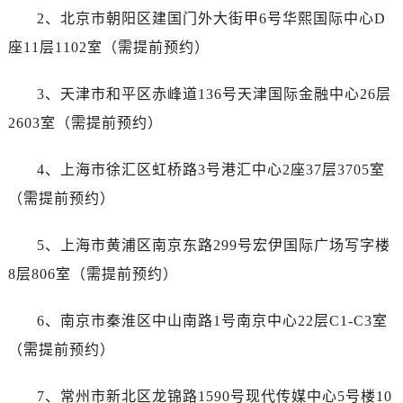
安徽省铜陵市铜官区石城大道售后服务中心（需提前预约）
2、北京市朝阳区建国门外大街甲6号华熙国际中心D
安徽省芜湖市镜湖区中山路步行街售后服务中心（需提前预约）
座11层1102室（需提前预约）
安徽省宣城市宣州区叠嶂西路售后服务中心（需提前预约）
福建省龙岩市新罗区九一南路售后服务中心（需提前预约）
3、天津市和平区赤峰道136号天津国际金融中心26层
福建省南平市建阳区人民西路售后服务中心（需提前预约）
2603室（需提前预约）
福建省宁德市蕉城区天湖东路售后服务中心（需提前预约）
福建省莆田市城厢区霞林街道荔华东大道售后服务中心（需提前预约）
4、上海市徐汇区虹桥路3号港汇中心2座37层3705室
福建省三明市三元区东乾二路售后服务中心（需提前预约）
（需提前预约）
福建省漳州市龙文区步港路售后服务中心（需提前预约）
江苏省常州市新北区龙锦路1590号现代传媒中心5号楼10层1008室售后服务中心（需提前预约）
5、上海市黄浦区南京东路299号宏伊国际广场写字楼
江苏省淮安市清江浦区淮海北路售后服务中心（需提前预约）
8层806室（需提前预约）
江苏省连云港市海州区通灌北路售后服务中心（需提前预约）
江苏省南京市秦淮区中山南路1号南京中心22层22-C1-C3室售后服务中心（需提前预约）
6、南京市秦淮区中山南路1号南京中心22层C1-C3室
江苏省宿迁市宿城区西湖路售后服务中心（需提前预约）
（需提前预约）
江苏省泰州市海陵区永定东路399号置地商务中心东塔（华润万象城）17层1706室售后服务中心（需提前预约）
江苏省徐州市鼓楼区淮海东路29号苏宁广场IFC国际金融中心35层3508室售后服务中心（需提前预约）
7、常州市新北区龙锦路1590号现代传媒中心5号楼10