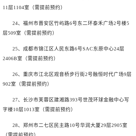
广东省广州市越秀区环市东路371-375号世界贸易中心大厦南塔15层1507室售后服务中心（需提前预约）
11层1104室（需提前预约）
广东省河源市源城区越王大道售后服务中心（需提前预约）
广东省惠州市惠城区江北文昌一路7号华贸大厦1座30层3005室售后服务中心（需提前预约）
24、福州市晋安区竹屿路6号东二环泰禾广场2号楼5
广东省江门市蓬江区广场西路售后服务中心（需提前预约）
层509室（需提前预约）
广东省揭阳市榕城进贤门步行街售后服务中心（需提前预约）
广东省茂名市电白区水东街道迎宾大道售后服务中心（需提前预约）
25、成都市锦江区人民东路6号SAC东原中心24层
广东省梅州市梅江区金燕大道售后服务中心（需提前预约）
2406B室（需提前预约）
广东省清远市清城区湖西路售后服务中心（需提前预约）
广东省汕头市龙湖区长平路售后服务中心（需提前预约）
26、重庆市江北区观音桥步行街2号融恒时代广场9层
广东省汕尾市城区香洲街道园林社区翠园街售后服务中心（需提前预约）
902室（需提前预约）
广东省韶关市武江区芙蓉新区与老城中心交汇处售后服务中心（需提前预约）
广东省深圳市罗湖区深南东路5001号华润大厦17层1701室售后服务中心（需提前预约）
27、长沙市芙蓉区建湘路393号世茂环球金融中心写
广东省阳江市江城区东风一路售后服务中心（需提前预约）
字楼10层1013室（需提前预约）
广东省云浮市云城区金山路售后服务中心（需提前预约）
广东省湛江市赤坎区观海北路售后服务中心（需提前预约）
28、郑州市二七区民主路10号华润大厦29层2905室
广东省肇庆市端州区信安大道与砚都大道交汇处售后服务中心（需提前预约）
（需提前预约）