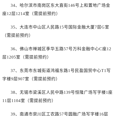
海南省三沙市西沙区西沙群岛永兴岛北京路售后服务中心（需提前预约）
34、哈尔滨市南岗区东大直街146号上和置地广场金
海南省三亚市吉阳区迎宾路售后服务中心（需提前预约）
座12层1214室（需提前预约）
海南省万宁市万城镇解放路售后服务中心（需提前预约）
海南省文昌市文城镇教育东路售后服务中心（需提前预约）
35、大连市中山区人民路15号国际金融大厦7层G室
海南省五指山市通什镇三月三大道售后服务中心（需提前预约）
（需提前预约）
香港特别行政区尖沙咀区油尖旺区广东道售后服务中心（需提前预约）
香港特别行政区金钟区中西区金钟道售后服务中心（需提前预约）
36、佛山市禅城区季华五路57号万科金融中心C座12
香港特别行政区九龙区油尖旺区弥敦道售后服务中心（需提前预约）
层1205室（需提前预约）
香港特别行政区铜锣湾区湾仔区轩尼诗道售后服务中心（需提前预约）
河南省安阳市文峰区解放大道售后服务中心（需提前预约）
37、东莞市东城街道鸿福东路1号民盈国贸中心T1写
河南省鹤壁市淇滨区九州路售后服务中心（需提前预约）
字楼9层907室（需提前预约）
河南省济源市沁园街道济水大道售后服务中心（需提前预约）
河南省焦作市解放区解放路售后服务中心（需提前预约）
38、无锡市梁溪区人民中路139号恒隆广场写字楼1座
河南省开封市鼓楼区中山路售后服务中心（需提前预约）
11层1104室（需提前预约）
河南省洛阳市西工区中州中路与解放路交叉口售后服务中心（需提前预约）
河南省漯河市源汇区交通路售后服务中心（需提前预约）
39、南通市崇川区工农路57号圆融广场写字楼16层