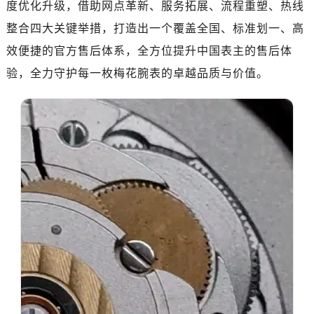
度优化升级，借助网点革新、服务拓展、流程重塑、热线
济南市历下区经十路11111号华润中心写字楼（万象城）15层1508室（需提前预约）
广州市天河区天河路230号万菱汇国际中心写字楼A塔7层704室（需提前预约）
整合四大关键举措，打造出一个覆盖全国、标准划一、高
广州市越秀区环市东路371-375号世界贸易中心大厦南塔写字楼15层07室（需提前预约）
效便捷的官方售后体系，全方位提升中国表主的售后体
深圳市罗湖区深南东路5001号华润大厦写字楼17层1701室（需提前预约）
验，全力守护每一枚梅花腕表的卓越品质与价值。
惠州市惠城区江北文昌一路7号华贸大厦写字楼1座30层05室（需提前预约）
厦门市思明区湖滨东路95号华润大厦写字楼B座11层1104室（需提前预约）
福州市鼓楼区五四路128-1号恒力城写字楼15层03室（需提前预约）
成都市锦江区人民东路6号SAC东原中心写字楼24层2406B室（需提前预约）
重庆市江北区观音桥步行街2号融恒时代广场写字楼9层902室（需提前预约）
长沙市芙蓉区定王台街道建湘路393号世茂环球金融中心写字楼（芙蓉广场）10层13室（需提前预约）
郑州市二七区铭功路10号华润大厦写字楼29层2905室（需提前预约）
太原市迎泽区解放路15号亨得利名表服务中心（品牌授权店）3层整层（需提前预约）
沈阳市沈河区中街路137号亨得利名表服务中心（品牌授权店）1层整层（需提前预约）
沈阳市沈河区中街路83号亨得利名表服务中心（品牌授权店）1层整层（需提前预约）
乌鲁木齐市天山区红山路26号时代广场（CCMALL）C座17层17-B（需提前预约）
温州市鹿城区锦绣路1067号置信广场10层1015室（需提前预约）