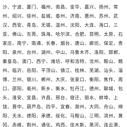
甘肃省张掖市甘州区民乐北路售后服务中心（需提前预约）
沙、宁波、厦门、福州、南昌、金华、嘉兴、扬州、常
宁夏回族自治区固原市原州区文化街售后服务中心（需提前预约）
州、绍兴、徐州、盐城、泰州、济南、惠州、苏州、武
宁夏回族自治区石嘴山市大武口区贺兰山路售后服务中心（需提前预约）
汉、西安、青岛、无锡、温州、沈阳、大连、海口、三
宁夏回族自治区吴忠市利通区开元大道售后服务中心（需提前预约）
宁夏回族自治区银川市兴庆区新华东路97号新百中心C馆一层C1-18号商铺售后服务中心（需提前预约）
亚、佛山、东莞、珠海、哈尔滨、合肥、昆明、太原、石
宁夏回族自治区中卫市沙坡头区鼓楼东街售后服务中心（需提前预约）
家庄、南宁、南通、长春、烟台、唐山、廊坊、保定、贵
青海省果洛藏族自治州玛沁县团结路售后服务中心（需提前预约）
阳、泉州、台州、湖州、中山、乌鲁木齐、洛阳、邯郸、
青海省海北藏族自治州海晏县将军路售后服务中心（需提前预约）
秦皇岛、澳门、西宁、潍坊、呼和浩特、沧州、鞍山、赣
青海省海东市乐都区滨河路售后服务中心（需提前预约）
州、临沂、岳阳、平顶山、镇江、桂林、芜湖、汕头、淄
青海省海南藏族自治州共和县青海湖大街售后服务中心（需提前预约）
博、兰州、银川、郴州、大庆、张家口、衡阳、焦作、周
青海省海西蒙古族藏族自治州德令哈市柴达木路售后服务中心（需提前预约）
口、邵阳、亳州、新乡、衡水、牡丹江、德州、聊城、包
青海省黄南藏族自治州同仁市德合隆路售后服务中心（需提前预约）
青海省西宁市城西区海湖新区西关大道售后服务中心（需提前预约）
头、淮安、宜昌、许昌、邢台、宿迁、丽水、蚌埠、上
青海省玉树藏族自治州结古镇胜利路售后服务中心（需提前预约）
饶、晋中、葫芦岛、四平、宜春、滁州、大同、舟山、绵
陕西省安康市汉滨区金州路售后服务中心（需提前预约）
阳、天水、德阳、承德、绥化、马鞍山、三明、滨州、黄
陕西省宝鸡市渭滨区经二路售后服务中心（需提前预约）
冈、赤峰、荆州、通化、鸡西、佳木斯、黑河、连云港、