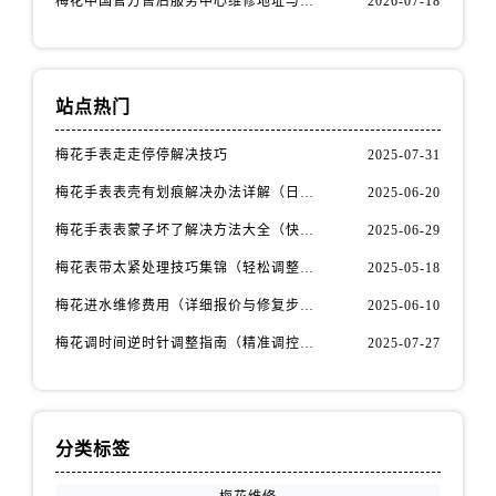
梅花中国官方售后服务中心维修地址与客服热线实地考察报告+多信源验证（2026年7月最新）
2026-07-18
江苏省无锡市梁溪区人民中路139号恒隆广场写字楼1座11层1104室售后服务中心（需提前预约）
江苏省南通市崇川区工农路57号圆融广场写字楼16层1603室售后服务中心（需提前预约）
江苏省苏州市苏州工业园区 星港街199号苏州中心办公楼C座22层08室售后服务中心（需提前预约）
湖北省武汉市江汉区解放大道686号世界贸易大厦38层09室售后服务中心（需提前预约）
站点热门
广西省南宁市青秀区金湖路59号地王大厦12楼1224室售后服务中心（需提前预约）
梅花手表走走停停解决技巧
2025-07-31
安徽省合肥市蜀山区潜山路111号万象城华润大厦B座12楼03室售后服务中心（需提前预约）
梅花手表表壳有划痕解决办法详解（日常保养与修复技巧指南）
2025-06-20
福建省泉州市丰泽区宝洲路729号浦西万达中心写字楼A座7楼709室售后服务中心（需提前预约）
山东省青岛市南区山东路6号华润大厦B座22层04室售后服务中心（需提前预约）
梅花手表表蒙子坏了解决方法大全（快速修复指南）
2025-06-29
山东省烟台市芝罘区胜利路139号万达金融中心A座907室售后服务中心（需提前预约）
梅花表带太紧处理技巧集锦（轻松调整佩戴舒适度的方法）
2025-05-18
吉林省长春市朝阳区西安大路727号中银大厦A座(旺进大厦)18层09室售后服务中心（需提前预约）
梅花进水维修费用（详细报价与修复步骤）
2025-06-10
贵州省贵阳市南明区都司高架桥路33号亨特国际金融中心14楼14D售后服务中心（需提前预约）
梅花调时间逆时针调整指南（精准调控的秘诀）
2025-07-27
云南省昆明市盘龙区北京路928号同德昆明广场写字楼10层06室售后服务中心（需提前预约）
河北省石家庄市长安区中山东路39号勒泰中心写字楼B座13层07室售后服务中心（需提前预约）
陕西省西安市碑林区南关正街88号华侨城长安国际中心E座6楼10室售后服务中心（需提前预约）
海南省海口市龙华区金贸东路5号海口华润大厦B座17层1707室售后服务中心（需提前预约）
分类标签
河北省唐山市路南区新华东道100号万达广场写字楼A座10层1002室售后服务中心（需提前预约）