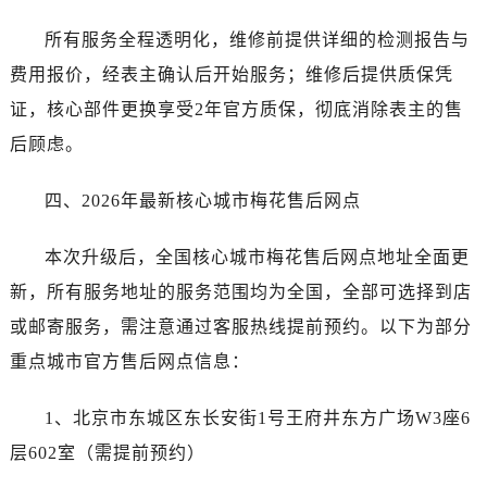
山西省运城市盐湖区河东街售后服务中心（需提前预约）
山西省长治市潞州区英雄中路售后服务中心（需提前预约）
所有服务全程透明化，维修前提供详细的检测报告与
山西省太原市迎泽区迎泽街道解放路15号亨得利名表维修授权店3楼售后服务中心（需提前预约）
费用报价，经表主确认后开始服务；维修后提供质保凭
天津市和平区赤峰道136号天津国际金融中心26层2603室售后服务中心（需提前预约）
证，核心部件更换享受2年官方质保，彻底消除表主的售
安徽省安庆市迎江区人民路售后服务中心（需提前预约）
后顾虑。
安徽省蚌埠市蚌山区淮河路售后服务中心（需提前预约）
安徽省亳州市谯城区魏武大道售后服务中心（需提前预约）
四、2026年最新核心城市梅花售后网点
安徽省池州市贵池区长江路售后服务中心（需提前预约）
安徽省滁州市琅琊区南谯北路售后服务中心（需提前预约）
本次升级后，全国核心城市梅花售后网点地址全面更
安徽省阜阳市颍州区颍州北路售后服务中心（需提前预约）
新，所有服务地址的服务范围均为全国，全部可选择到店
安徽省淮北市相山区淮海路售后服务中心（需提前预约）
或邮寄服务，需注意通过客服热线提前预约。以下为部分
安徽省淮南市田家庵区国庆中路售后服务中心（需提前预约）
重点城市官方售后网点信息：
安徽省黄山市屯溪区黄山西路售后服务中心（需提前预约）
安徽省六安市金安区解放中路售后服务中心（需提前预约）
1、北京市东城区东长安街1号王府井东方广场W3座6
安徽省马鞍山市雨山区湖南西路售后服务中心（需提前预约）
层602室（需提前预约）
安徽省宿州市埇桥区人民中路售后服务中心（需提前预约）