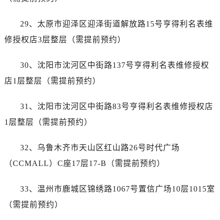
广西壮族自治区百色市右江区中山二路售后服务中心（需提前预约）
广西壮族自治区北海市海城区北京路售后服务中心（需提前预约）
29、太原市迎泽区迎泽街道解放路15号亨得利名表维
广西壮族自治区崇左市江州区石景林街道友谊大道与丽川路交汇处售后服务中心（需提前预约）
修授权店3层整层（需提前预约）
广西壮族自治区防城港市港口区金花茶大道售后服务中心（需提前预约）
广西壮族自治区贵港市港北区港城街道布山大道与仙衣路交叉口售后服务中心（需提前预约）
30、沈阳市沈河区中街路137号亨得利名表维修授权
广西壮族自治区桂林市秀峰区红岭路售后服务中心（需提前预约）
店1层整层（需提前预约）
广西壮族自治区河池市金城江区金城江街道朝阳路售后服务中心（需提前预约）
广西壮族自治区贺州市八步区城东街道灵峰南路售后服务中心（需提前预约）
31、沈阳市沈河区中街路83号亨得利名表维修授权店
广西壮族自治区来宾市兴宾区桂中大道售后服务中心（需提前预约）
1层整层（需提前预约）
广西壮族自治区柳州市城中区中山中路售后服务中心（需提前预约）
广西壮族自治区钦州市钦南区金海湾东大街售后服务中心（需提前预约）
32、乌鲁木齐市天山区红山路26号时代广场
广西壮族自治区梧州市万秀区龙湖镇高旺路售后服务中心（需提前预约）
（CCMALL）C座17层17-B（需提前预约）
广西壮族自治区玉林市玉州区金玉路售后服务中心（需提前预约）
海南省儋州市儋州市那大镇兰洋北路售后服务中心（需提前预约）
33、温州市鹿城区锦绣路1067号置信广场10层1015室
海南省东方市八所镇解放西路售后服务中心（需提前预约）
（需提前预约）
海南省琼海市嘉积镇东风路售后服务中心（需提前预约）