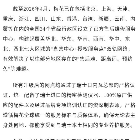
石家庄市长安区中山东路39号勒泰中心写字楼B座13层07室（需提前预约）
截至2026年4月，梅花已在包括北京、上海、天津、
西安市碑林区南关正街88号华侨城长安国际中心E座6楼10室（需提前预约）
重庆、浙江、四川、山东、香港、台湾、新疆、云南、内
海口市龙华区金贸东路5号海口华润大厦B座17层1707室（需提前预约）
唐山市路南区新华东道100号万达广场写字楼A座10层1002室（需提前预约）
蒙等在内的全国34个省级行政区设立了官方售后维修服务
台州市椒江区东海大道1800号腾达中心东1幢20楼2002室（需提前预约）
中心，构建起覆盖华北、华东、华南、西南、华中、东
内蒙古自治区呼和浩特市玉泉区大学西街70号华润万象城写字楼（鄂尔多斯大厦）23层2326室（需提前预约）
北、西北七大区域的“直营中心+授权服务点”双轨网络，
甘肃省兰州市七里河区西津西路16号兰州中心写字楼21层2102室（需提前预约）
有效解决了以往部分地区存在的“售后难、距离远、预约
重庆市解放碑渝中区民权路28号英利国际金融中心写字楼20层01室（需提前预约）
久”等难题。
黑龙江省大庆市萨尔图区会战大街售后服务中心（需提前预约）
黑龙江省鹤岗市向阳区红军路售后服务中心（需提前预约）
所有升级后的网点均通过了瑞士日内瓦总部的严格认
黑龙江省黑河市爱辉区中央街售后服务中心（需提前预约）
证，统一配备了瑞士进口的精密检测仪器、100%原厂供
黑龙江省鸡西市鸡冠区红军路售后服务中心（需提前预约）
应的配件以及经过品牌专项培训认证的资深制表师，严格
黑龙江省佳木斯市向阳区长安路售后服务中心（需提前预约）
遵循梅花全球统一的服务标准与质保体系，确保无论表主
黑龙江省牡丹江市东安区太平路售后服务中心（需提前预约）
黑龙江省七台河市桃山区大同街售后服务中心（需提前预约）
身处何地，都能享受到与瑞士本土相同的专业养护服务。
黑龙江省齐齐哈尔市龙沙区龙华路售后服务中心（需提前预约）