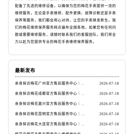
云南省丽江市古城区七星街售后服务中心（需提前预约）
配备了先进的维修设备，以确保为您的梅花手表提供一流的
云南省临沧市临翔区世纪路售后服务中心（需提前预约）
维修服务，无论是手表维修、配件更换、故障诊断还是手表
云南省怒江傈僳族自治州泸水市人民路售后服务中心（需提前预约）
保养等服务，我们都会用心对待，让您的手表焕发新生。我
云南省普洱市思茅区振兴大道售后服务中心（需提前预约）
们的梅花维修保养服务网点遍布全国各地，如果您有任何问
题或需要维修服务，请随时联系我们的客服团队，我们将全
云南省曲靖市麒麟区学府路售后服务中心（需提前预约）
力以赴为您提供专业的梅花手表维修保养服务。
云南省文山壮族苗族自治州文山市东风路售后服务中心（需提前预约）
云南省西双版纳傣族自治州景洪市宣慰大道售后服务中心（需提前预约）
云南省玉溪市红塔区南北大街售后服务中心（需提前预约）
云南省昭通市昭阳区青年路售后服务中心（需提前预约）
最新发布
重庆市江北区观音桥步行街2号融恒时代广场9层902室售后服务中心（需提前预约）
亲身探访梅花广州官方售后服务中心｜全部地址与售后电话（2026年7月最新）
2026-07-18
新疆维吾尔自治区乌鲁木齐市天山区红山路26号时代广场（CCMALL）C座17层17-B售后服务中心（需提前预约）
亲身探访梅花成都官方售后服务中心｜网点地址与电话（2026年7月最新）
2026-07-18
浙江省温州市鹿城区锦绣路1067号置信广场10层1015室售后服务中心（需提前预约）
黑龙江省哈尔滨市道里区友谊西路600号富力中心T2座写字楼29层03室室售后服务中心（需提前预约）
亲身探访梅花嘉兴官方售后服务中心｜网点地址与电话（2026年7月最新）
2026-07-18
辽宁省大连市中山区人民路15号国际金融大厦7层G室售后服务中心（需提前预约）
亲身探访梅花昆明官方售后服务中心｜地址与官方电话（2026年7月最新）
2026-07-18
广东省佛山市禅城区季华五路57号万科金融中心C座12层1205室售后服务中心（需提前预约）
亲身探访梅花大连官方售后服务中心｜网点地址与电话（2026年7月最新）
2026-07-18
广东省东莞市东城街道鸿福东路1号民盈国贸中心T1写字楼9层907室售后服务中心（需提前预约）