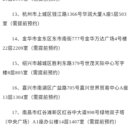
山东省济南市历下区经十路11111号华润中心写字楼（万象城）15层1508室售后服务中心（需提前预约）
山东省济宁市任城区太白楼路售后服务中心（需提前预约）
13、杭州市上城区钱江路1366号华润大厦A座5层503
山东省莱芜市文化南路8号银座商城名表维修一楼名表维修售后服务中心（需提前预约）
室（需提前预约）
山东省临沂市兰山区解放路售后服务中心（需提前预约）
山东省日照市东港区烟台路售后服务中心（需提前预约）
14、金华市金东区东市南街777号金华万达广场4号楼
山东省泰安市泰山区财源街道泰山大街售后服务中心（需提前预约）
22层2209室（需提前预约）
山东省威海市环翠区新威海路89号振华商厦一楼名表维修售后服务中心（需提前预约）
山东省潍坊市奎文区东风东街售后服务中心（需提前预约）
15、绍兴市越城区胜利东路379号世茂天际中心写字
山东省枣庄市滕州市北辛路与善国路交叉口售后服务中心（需提前预约）
楼8层805室（需提前预约）
山东省淄博市张店区金晶大道售后服务中心（需提前预约）
上海市黄浦区南京东路299号宏伊国际广场写字楼8层806室售后服务中心（需提前预约）
16、嘉兴市南湖区广益路705号嘉兴世界贸易中心A座
上海市徐汇区虹桥路3号港汇中心2座37层3705室售后服务中心（需提前预约）
13层1304室（需提前预约）
浙江省杭州市上城区钱江路1366号华润大厦A座5层503-5室售后服务中心（需提前预约）
浙江省湖州市吴兴区劳动路售后服务中心（需提前预约）
17、南昌市红谷滩新区红谷中大道998号绿地双子塔
浙江省嘉兴市南湖区广益路705号嘉兴世界贸易中心A座13层1304室售后服务中心（需提前预约）
（中央广场）A1座办公楼14层1407室（需提前预约）
浙江省金华市金东区东市南街777号金华万达广场4号楼22楼2209室售后服务中心（需提前预约）