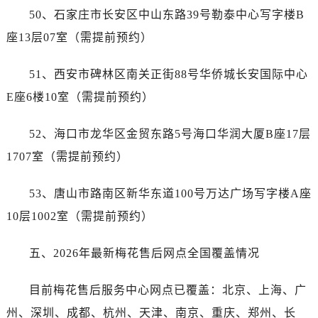
湖南省张家界市永定区解放路售后服务中心（需提前预约）
50、石家庄市长安区中山东路39号勒泰中心写字楼B
湖南省长沙市芙蓉区建湘路393号世茂环球金融中心写字楼10层1013室售后服务中心（需提前预约）
座13层07室（需提前预约）
湖南省株洲市芦淞区建设南路售后服务中心（需提前预约）
甘肃省白银市白银区北京路售后服务中心（需提前预约）
51、西安市碑林区南关正街88号华侨城长安国际中心
甘肃省定西市安定区解放路售后服务中心（需提前预约）
E座6楼10室（需提前预约）
甘肃省敦煌市沙州镇阳关中路售后服务中心（需提前预约）
甘肃省合作市人民街售后服务中心（需提前预约）
52、海口市龙华区金贸东路5号海口华润大厦B座17层
甘肃省嘉峪关市雄关区新华中路售后服务中心（需提前预约）
1707室（需提前预约）
甘肃省金昌市金川区北京路售后服务中心（需提前预约）
甘肃省酒泉市肃州区西大街售后服务中心（需提前预约）
53、唐山市路南区新华东道100号万达广场写字楼A座
甘肃省临夏市城南街道团结路售后服务中心（需提前预约）
10层1002室（需提前预约）
甘肃省陇南市武都区人民路售后服务中心（需提前预约）
甘肃省平凉市崆峒区西大街售后服务中心（需提前预约）
五、2026年最新梅花售后网点全国覆盖情况
甘肃省庆阳市西峰区南大街售后服务中心（需提前预约）
甘肃省天水市秦州区民主路售后服务中心（需提前预约）
目前梅花售后服务中心网点已覆盖：北京、上海、广
甘肃省武威市凉州区迎宾路售后服务中心（需提前预约）
州、深圳、成都、杭州、天津、南京、重庆、郑州、长