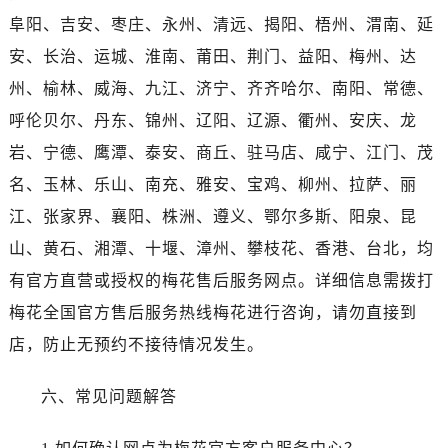
陕西省汉中市汉台区北大街售后服务中心（需提前预约）
阜阳、吉安、枣庄、永州、清远、揭阳、梧州、渭南、延
陕西省商洛市商州区州城街售后服务中心（需提前预约）
安、长治、运城、淮南、莆田、荆门、益阳、梅州、达
陕西省铜川市王益区红旗街售后服务中心（需提前预约）
州、榆林、威海、九江、济宁、齐齐哈尔、南阳、常德、
陕西省渭南市临渭区东风大街售后服务中心（需提前预约）
陕西省咸阳市秦都区沣西新城统一西路与白马河路交汇处售后服务中心（需提前预约）
呼伦贝尔、丹东、锦州、辽阳、辽源、衢州、安庆、龙
陕西省延安市宝塔区中心街售后服务中心（需提前预约）
岩、宁德、鹰潭、泰安、商丘、驻马店、咸宁、江门、茂
陕西省榆林市榆阳区长兴路售后服务中心（需提前预约）
名、玉林、乐山、南充、雅安、宝鸡、柳州、拉萨、丽
新疆维吾尔自治区阿克苏市东大街售后服务中心（需提前预约）
江、张家界、襄阳、株洲、遵义、鄂尔多斯、阳泉、昆
新疆维吾尔自治区阿拉尔市胜利大道售后服务中心（需提前预约）
山、黄石、湘潭、十堰、漳州、攀枝花、香港、台北，均
新疆维吾尔自治区阿拉山口市友好路售后服务中心（需提前预约）
有官方直营或授权的梅花售后服务网点。详细信息需拨打
新疆维吾尔自治区阿勒泰市解放路售后服务中心（需提前预约）
梅花全国官方售后服务热线梅花进行咨询，请勿直接到
新疆维吾尔自治区阿图什市光明路售后服务中心（需提前预约）
新疆维吾尔自治区白杨市军垦路售后服务中心（需提前预约）
店，防止无预约不接待情况发生。
新疆维吾尔自治区北屯市团结路售后服务中心（需提前预约）
六、常见问题解答
新疆维吾尔自治区博乐市博乐市北京路售后服务中心（需提前预约）
新疆维吾尔自治区昌吉市延安北路售后服务中心（需提前预约）