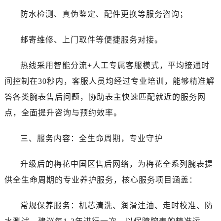
辽宁省抚顺市新抚区东一路售后服务中心（需提前预约）
防水检测、真伪鉴定、配件更换等服务咨询；
辽宁省阜新市海州区解放大街售后服务中心（需提前预约）
辽宁省葫芦岛市连山区中央路售后服务中心（需提前预约）
邮寄维修、上门取件等便捷服务对接。
辽宁省锦州市古塔区中央大街售后服务中心（需提前预约）
辽宁省辽阳市白塔区新运大街售后服务中心（需提前预约）
热线采用智能分流+人工专属客服模式，平均接通时
辽宁省盘锦市兴隆台区石油大街售后服务中心（需提前预约）
间控制在30秒内，客服人员均经过专业培训，能够精准解
辽宁省铁岭市银州区南马路售后服务中心（需提前预约）
答各类腕表售后问题，协助表主快速匹配就近的服务网
辽宁省营口市站前区市府路与渤海大街交叉口售后服务中心（需提前预约）
点，全面提升咨询与预约效率。
辽宁省沈阳市沈河区中街路137号亨得利名表维修授权店1楼售后服务中心（需提前预约）
辽宁省沈阳市沈河区中街路83号亨得利名表维修授权店1楼售后服务中心（需提前预约）
三、服务内容：全生命周期，专业守护
北京市朝阳区建国门外大街甲6号华熙国际中心D座11层1102室售后服务中心（需提前预约）
北京市东城区东长安街1号王府井东方广场W3座6层602室售后服务中心（需提前预约）
升级后的梅花中国区售后网络，为梅花全系列腕表提
河北省保定市竞秀区朝阳北大街北国先天下售后服务中心（需提前预约）
供全生命周期的专业养护服务，核心服务项目涵盖：
内蒙古自治区阿拉善盟市左旗土尔扈特大街售后服务中心（需提前预约）
内蒙古自治区巴彦淖尔市临河区新华街售后服务中心（需提前预约）
常规保养服务：机芯清洗、润滑注油、走时校准、防
内蒙古自治区包头市青山区幸福路甲3号王府井百货名表维修售后服务中心（需提前预约）