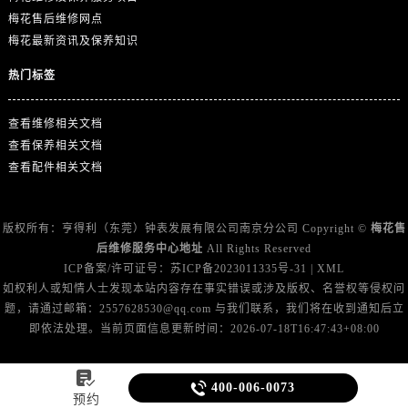
梅花售后维修网点
梅花最新资讯及保养知识
热门标签
查看维修相关文档
查看保养相关文档
查看配件相关文档
版权所有：亨得利（东莞）钟表发展有限公司南京分公司 Copyright ©
梅花售
后维修服务中心地址
All Rights Reserved
ICP备案/许可证号：
苏ICP备2023011335号-31
|
XML
如权利人或知情人士发现本站内容存在事实错误或涉及版权、名誉权等侵权问
题，请通过邮箱：2557628530@qq.com 与我们联系，我们将在收到通知后立
即依法处理。当前页面信息更新时间：2026-07-18T16:47:43+08:00


400-006-0073
预约