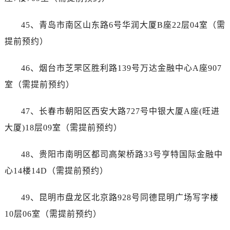
湖北省十堰市茅箭区人民北路售后服务中心（需提前预约）
湖北省随州市曾都区青年路售后服务中心（需提前预约）
45、青岛市南区山东路6号华润大厦B座22层04室（需
湖北省咸宁市咸安区长安大道售后服务中心（需提前预约）
提前预约）
湖北省襄阳市樊城区长虹路与人民路交叉口售后服务中心（需提前预约）
湖北省孝感市孝南区复兴大道售后服务中心（需提前预约）
46、烟台市芝罘区胜利路139号万达金融中心A座907
湖北省宜昌市西陵区夷陵大道与港窑路售后服务中心（需提前预约）
室（需提前预约）
湖南省常德市武陵区人民路售后服务中心（需提前预约）
湖南省郴州市北湖区国庆北路售后服务中心（需提前预约）
47、长春市朝阳区西安大路727号中银大厦A座(旺进
湖南省衡阳市雁峰区解放路售后服务中心（需提前预约）
大厦)18层09室（需提前预约）
湖南省怀化市鹤城区迎丰中路售后服务中心（需提前预约）
湖南省娄底市娄星区长青街售后服务中心（需提前预约）
48、贵阳市南明区都司高架桥路33号亨特国际金融中
湖南省邵阳市双清区东风路售后服务中心（需提前预约）
心14楼14D（需提前预约）
湖南省湘潭市雨湖区莲城大道售后服务中心（需提前预约）
湖南省益阳市赫山区桃花仑路售后服务中心（需提前预约）
49、昆明市盘龙区北京路928号同德昆明广场写字楼
湖南省永州市冷水滩区永州大道与中兴路交叉口售后服务中心（需提前预约）
10层06室（需提前预约）
湖南省岳阳市岳阳楼区东茅岭路售后服务中心（需提前预约）