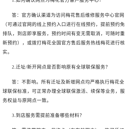
1.如何确认网点为梅花官方客户服务中心？
新疆维吾尔自治区阜康市博峰路售后服务中心（需提前预约）
新疆维吾尔自治区哈密市伊州区建国北路售后服务中心（需提前预约）
答：官方确认渠道为访问梅花售后维修服务中心官网
新疆维吾尔自治区和田市和田市北京西路售后服务中心（需提前预约）
（可通过官网的线上预约入口进行在线预约，提前预约免
新疆维吾尔自治区胡杨河市胡杨河市胡杨路售后服务中心（需提前预约）
排队，到店即享服务，预约时间有变无需取消，可随时重
新疆维吾尔自治区霍尔果斯市亚欧北路售后服务中心（需提前预约）
新疆维吾尔自治区喀什市解放北路售后服务中心（需提前预约）
新预约），或拨打梅花全国官方售后服务热线梅花进行核
新疆维吾尔自治区可克达拉市幸福路售后服务中心（需提前预约）
实。
新疆维吾尔自治区克拉玛依市克拉玛依区友谊路售后服务中心（需提前预约）
新疆维吾尔自治区库车市库车市文化东路售后服务中心（需提前预约）
2.迁址/新开网点是否影响原有全球联保服务？
新疆维吾尔自治区库尔勒市库尔勒市人民东路售后服务中心（需提前预约）
答：不影响。所有迁址及新增网点均严格执行梅花全
新疆维吾尔自治区奎屯市团结西街售后服务中心（需提前预约）
新疆维吾尔自治区昆玉市昆泉街售后服务中心（需提前预约）
球联保标准，可正常办理全球联保激活、续保等业务，服
新疆维吾尔自治区沙湾市三道河子镇世纪大道南路售后服务中心（需提前预约）
务权益与原网点一致。
新疆维吾尔自治区石河子市北二路售后服务中心（需提前预约）
新疆维吾尔自治区双河市光明路售后服务中心（需提前预约）
3.到店服务需提前准备哪些材料？
新疆维吾尔自治区塔城市塔城地区闻琴路售后服务中心（需提前预约）