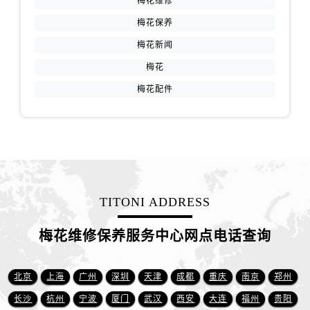
梅花维修
台州市椒江区东海大道1800号腾达中心东1幢20楼2002室售后服务中心（需提前预约）
梅花保养
呼和浩特市玉泉区大学西街70号华润万象城写字楼（鄂尔多斯大厦）23层2326室售后服务中心（需提前预约）
兰州市七里河区西津西路16号兰州中心写字楼21层2102室售后服务中心（需提前预约）
梅花新闻
重庆市解放碑渝中区民权路28号英利国际金融中心写字楼20层01室售后服务中心（需提前预约）
梅花
节假日正常营业！
梅花配件
TITONI ADDRESS
梅花维修保养服务中心网点电话查询
北京
上海
广州
深圳
天津
成都
重庆
南京
郑州
长沙
杭州
宁波
厦门
武汉
西安
大连
福州
贵阳