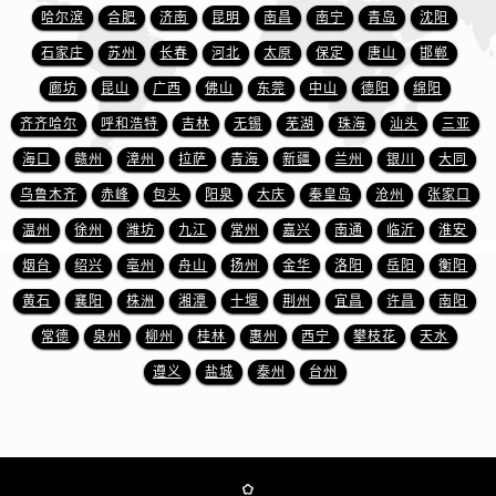
哈尔滨
合肥
济南
昆明
南昌
南宁
青岛
沈阳
石家庄
苏州
长春
河北
太原
保定
唐山
邯郸
廊坊
昆山
广西
佛山
东莞
中山
德阳
绵阳
齐齐哈尔
呼和浩特
吉林
无锡
芜湖
珠海
汕头
三亚
海口
赣州
漳州
拉萨
青海
新疆
兰州
银川
大同
乌鲁木齐
赤峰
包头
阳泉
大庆
秦皇岛
沧州
张家口
温州
徐州
潍坊
九江
常州
嘉兴
南通
临沂
淮安
烟台
绍兴
亳州
舟山
扬州
金华
洛阳
岳阳
衡阳
黄石
襄阳
株洲
湘潭
十堰
荆州
宜昌
许昌
南阳
常德
泉州
柳州
桂林
惠州
西宁
攀枝花
天水
遵义
盐城
泰州
台州