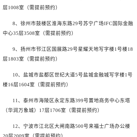
江苏省盐城市盐都区世纪大道5号盐城金融城写字楼1号楼16层1604室售后服务中心（需提前预约）
层1008室（需提前预约）
江苏省扬州市邗江区国展路29号星耀天地写字楼1号楼18层1803室售后服务中心（需提前预约）
江苏省镇江市京口区中山东路售后服务中心（需提前预约）
8、徐州市鼓楼区淮海东路29号苏宁广场IFC国际金融
江西省抚州市临川区赣东大道售后服务中心（需提前预约）
中心35层3508室（需提前预约）
江西省赣州市章贡区文清路售后服务中心（需提前预约）
江西省吉安市吉州区井冈山大道售后服务中心（需提前预约）
9、扬州市邗江区国展路29号星耀天地写字楼1号楼18
江西省景德镇市珠山区珠山中路售后服务中心（需提前预约）
层1803室（需提前预约）
江西省九江市浔阳区浔阳路售后服务中心（需提前预约）
江西省南昌市红谷滩新区红谷中大道998号绿地双子塔（中央广场）A1座办公楼14层1407室售后服务中心（需提前预约）
10、盐城市盐都区世纪大道5号盐城金融城写字楼1号
江西省萍乡市安源区萍安北大道与康庄路交叉口售后服务中心（需提前预约）
楼16层1604室（需提前预约）
江西省上饶市信州区滨江西路售后服务中心（需提前预约）
江西省新余市渝水区北湖西路售后服务中心（需提前预约）
11、泰州市海陵区永定东路399号置地商务中心东塔
江西省宜春市袁州区中山中路售后服务中心（需提前预约）
（华润万象城）17层1706室（需提前预约）
江西省鹰潭市月湖区胜利东路售后服务中心（需提前预约）
山东省德州市德城区东风中路售后服务中心（需提前预约）
12、宁波市江北区大闸南路500号来福士广场办公楼
山东省东营市东营区济南路售后服务中心（需提前预约）
20层2009室（需提前预约）