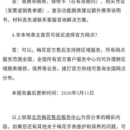
答：需携带腕表、保修卡（在有效期内）、购买凭证
新疆维吾尔自治区铁门关市兴疆路售后服务中心（需提前预约）
新疆维吾尔自治区图木舒克市图木舒克市中兴街售后服务中心（需提前预约）
（发票或销售单据），复杂功能腕表建议额外携带说明
新疆维吾尔自治区吐鲁番市高昌区文化中路文化中路售后服务中心（需提前预约）
书，材料丢失请联系客服咨询解决方案。
新疆维吾尔自治区乌苏市乌鲁木齐北路售后服务中心（需提前预约）
新疆维吾尔自治区五家渠市长征西街售后服务中心（需提前预约）
4.非本地表主是否可就近选择官方网点？
新疆维吾尔自治区新星市东风路售后服务中心（需提前预约）
答：可以。梅花官方售后支持跨区域服务，所有网点
新疆维吾尔自治区伊宁市解放西路售后服务中心（需提前预约）
贵州省安顺市西秀区中华南路售后服务中心（需提前预约）
服务范围全国，全国所有官方客户服务中心均可办理跨区
贵州省毕节市七星关区松山路售后服务中心（需提前预约）
域腕表维修、保养等业务，拨打官方热线可查询全国网点
贵州省六盘水市钟山区钟山大道售后服务中心（需提前预约）
分布。
贵州省黔东南苗族侗族自治州凯里市北京西路售后服务中心（需提前预约）
贵州省黔西南布依族苗族自治州兴义市大道与桔香路交汇处售后服务中心（需提前预约）
本报告最后更新时间：2026年5月11日
贵州省铜仁市碧江区民主路售后服务中心（需提前预约）
贵州省遵义市红花岗区共青大道与嵩山路交叉口售后服务中心（需提前预约）
四川省阿坝州市马尔康市团结街售后服务中心（需提前预约）
以上就是
北京梅花售后服务中心
为您分享的精彩内
四川省巴中市巴州区江北大道售后服务中心（需提前预约）
容。如果您还有其他关于梅花手表维护和保养的问题，可