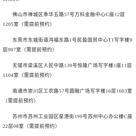
江西省抚州市临川区赣东大道售后服务中心（需提前预约）
江西省赣州市章贡区文清路售后服务中心（需提前预约）
佛山市禅城区季华五路57号万科金融中心C座12层
江西省吉安市吉州区井冈山大道售后服务中心（需提前预约）
1205室（需提前预约）
江西省景德镇市珠山区珠山中路售后服务中心（需提前预约）
江西省九江市浔阳区浔阳路售后服务中心（需提前预约）
东莞市东城街道鸿福东路1号民盈国贸中心T1写字楼9
江西省南昌市红谷滩新区红谷中大道998号绿地双子塔（中央广场）A1座办公楼14层1407室售后服务中心（需提前预约）
层907室（需提前预约）
江西省萍乡市安源区萍安北大道与康庄路交叉口售后服务中心（需提前预约）
江西省上饶市信州区滨江西路售后服务中心（需提前预约）
无锡市梁溪区人民中路139号恒隆广场写字楼1座11层
江西省新余市渝水区北湖西路售后服务中心（需提前预约）
1104室（需提前预约）
江西省宜春市袁州区中山中路售后服务中心（需提前预约）
江西省鹰潭市月湖区胜利东路售后服务中心（需提前预约）
南通市崇川区工农路57号圆融广场写字楼16层1603室
山东省德州市德城区东风中路售后服务中心（需提前预约）
（需提前预约）
山东省东营市东营区济南路售后服务中心（需提前预约）
山东省济南市历下区经十路11111号华润中心写字楼（万象城）15层1508室售后服务中心（需提前预约）
苏州市苏州工业园区星港街199号苏州中心办公楼C座
山东省济宁市任城区太白楼路售后服务中心（需提前预约）
22层08室（需提前预约）
山东省莱芜市文化南路8号银座商城名表维修一楼名表维修售后服务中心（需提前预约）