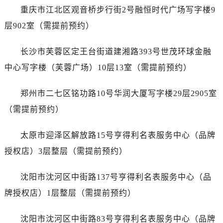
天津市和平区赤峰道136号天津国际金融中心26层2603室售后服务中心（需提前预约）
重庆市江北区观音桥步行街2号融恒时代广场写字楼9
安徽省安庆市迎江区人民路售后服务中心（需提前预约）
层902室（需提前预约）
安徽省蚌埠市蚌山区淮河路售后服务中心（需提前预约）
安徽省亳州市谯城区魏武大道售后服务中心（需提前预约）
长沙市芙蓉区定王台街道建湘路393号世茂环球金融
安徽省池州市贵池区长江路售后服务中心（需提前预约）
中心写字楼（芙蓉广场）10层13室（需提前预约）
安徽省滁州市琅琊区南谯北路售后服务中心（需提前预约）
安徽省阜阳市颍州区颍州北路售后服务中心（需提前预约）
郑州市二七区铭功路10号华润大厦写字楼29层2905室
安徽省淮北市相山区淮海路售后服务中心（需提前预约）
（需提前预约）
安徽省淮南市田家庵区国庆中路售后服务中心（需提前预约）
安徽省黄山市屯溪区黄山西路售后服务中心（需提前预约）
太原市迎泽区解放路15号亨得利名表服务中心（品牌
安徽省六安市金安区解放中路售后服务中心（需提前预约）
授权店）3层整层（需提前预约）
安徽省马鞍山市雨山区湖南西路售后服务中心（需提前预约）
安徽省宿州市埇桥区人民中路售后服务中心（需提前预约）
沈阳市沈河区中街路137号亨得利名表服务中心（品
安徽省铜陵市铜官区石城大道售后服务中心（需提前预约）
牌授权店）1层整层（需提前预约）
安徽省芜湖市镜湖区中山路步行街售后服务中心（需提前预约）
安徽省宣城市宣州区叠嶂西路售后服务中心（需提前预约）
沈阳市沈河区中街路83号亨得利名表服务中心（品牌