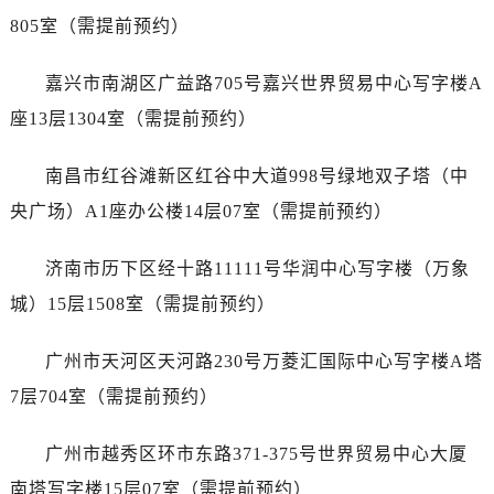
辽宁省锦州市古塔区中央大街售后服务中心（需提前预约）
805室（需提前预约）
辽宁省辽阳市白塔区新运大街售后服务中心（需提前预约）
辽宁省盘锦市兴隆台区石油大街售后服务中心（需提前预约）
嘉兴市南湖区广益路705号嘉兴世界贸易中心写字楼A
辽宁省铁岭市银州区南马路售后服务中心（需提前预约）
座13层1304室（需提前预约）
辽宁省营口市站前区市府路与渤海大街交叉口售后服务中心（需提前预约）
辽宁省沈阳市沈河区中街路137号亨得利名表维修授权店1楼售后服务中心（需提前预约）
南昌市红谷滩新区红谷中大道998号绿地双子塔（中
辽宁省沈阳市沈河区中街路83号亨得利名表维修授权店1楼售后服务中心（需提前预约）
央广场）A1座办公楼14层07室（需提前预约）
北京市朝阳区建国门外大街甲6号华熙国际中心D座11层1102室售后服务中心（需提前预约）
北京市东城区东长安街1号王府井东方广场W3座6层602室售后服务中心（需提前预约）
济南市历下区经十路11111号华润中心写字楼（万象
河北省保定市竞秀区朝阳北大街北国先天下售后服务中心（需提前预约）
城）15层1508室（需提前预约）
内蒙古自治区阿拉善盟市左旗土尔扈特大街售后服务中心（需提前预约）
内蒙古自治区巴彦淖尔市临河区新华街售后服务中心（需提前预约）
广州市天河区天河路230号万菱汇国际中心写字楼A塔
内蒙古自治区包头市青山区幸福路甲3号王府井百货名表维修售后服务中心（需提前预约）
7层704室（需提前预约）
内蒙古自治区赤峰市红山区哈达街售后服务中心（需提前预约）
内蒙古自治区鄂尔多斯市东胜区伊金霍洛街售后服务中心（需提前预约）
广州市越秀区环市东路371-375号世界贸易中心大厦
内蒙古自治区呼伦贝尔市海拉尔区中央街售后服务中心（需提前预约）
南塔写字楼15层07室（需提前预约）