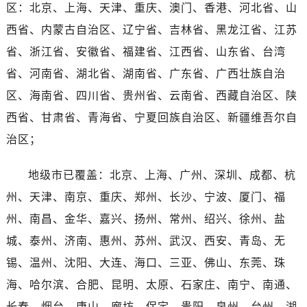
广西壮族自治区防城港市港口区金花茶大道售后服务中心（需提前预约）
区：北京、上海、天津、重庆、澳门、香港、河北省、山
广西壮族自治区贵港市港北区港城街道布山大道与仙衣路交叉口售后服务中心（需提前预约）
西省、内蒙古自治区、辽宁省、吉林省、黑龙江省、江苏
广西壮族自治区桂林市秀峰区红岭路售后服务中心（需提前预约）
省、浙江省、安徽省、福建省、江西省、山东省、台湾
广西壮族自治区河池市金城江区金城江街道朝阳路售后服务中心（需提前预约）
省、河南省、湖北省、湖南省、广东省、广西壮族自治
广西壮族自治区贺州市八步区城东街道灵峰南路售后服务中心（需提前预约）
区、海南省、四川省、贵州省、云南省、西藏自治区、陕
广西壮族自治区来宾市兴宾区桂中大道售后服务中心（需提前预约）
西省、甘肃省、青海省、宁夏回族自治区、新疆维吾尔自
广西壮族自治区柳州市城中区中山中路售后服务中心（需提前预约）
广西壮族自治区钦州市钦南区金海湾东大街售后服务中心（需提前预约）
治区；
广西壮族自治区梧州市万秀区龙湖镇高旺路售后服务中心（需提前预约）
地级市已覆盖：北京、上海、广州、深圳、成都、杭
广西壮族自治区玉林市玉州区金玉路售后服务中心（需提前预约）
海南省儋州市儋州市那大镇兰洋北路售后服务中心（需提前预约）
州、天津、南京、重庆、郑州、长沙、宁波、厦门、福
海南省东方市八所镇解放西路售后服务中心（需提前预约）
州、南昌、金华、嘉兴、扬州、常州、绍兴、徐州、盐
海南省琼海市嘉积镇东风路售后服务中心（需提前预约）
城、泰州、济南、惠州、苏州、武汉、西安、青岛、无
海南省三沙市西沙区西沙群岛永兴岛北京路售后服务中心（需提前预约）
锡、温州、沈阳、大连、海口、三亚、佛山、东莞、珠
海南省三亚市吉阳区迎宾路售后服务中心（需提前预约）
海、哈尔滨、合肥、昆明、太原、石家庄、南宁、南通、
海南省万宁市万城镇解放路售后服务中心（需提前预约）
长春、烟台、唐山、廊坊、保定、贵阳、泉州、台州、湖