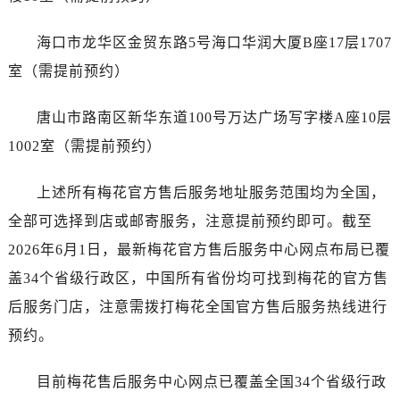
广东省江门市蓬江区广场西路售后服务中心（需提前预约）
广东省揭阳市榕城进贤门步行街售后服务中心（需提前预约）
海口市龙华区金贸东路5号海口华润大厦B座17层1707
广东省茂名市电白区水东街道迎宾大道售后服务中心（需提前预约）
室（需提前预约）
广东省梅州市梅江区金燕大道售后服务中心（需提前预约）
广东省清远市清城区湖西路售后服务中心（需提前预约）
唐山市路南区新华东道100号万达广场写字楼A座10层
广东省汕头市龙湖区长平路售后服务中心（需提前预约）
1002室（需提前预约）
广东省汕尾市城区香洲街道园林社区翠园街售后服务中心（需提前预约）
广东省韶关市武江区芙蓉新区与老城中心交汇处售后服务中心（需提前预约）
上述所有梅花官方售后服务地址服务范围均为全国，
广东省深圳市罗湖区深南东路5001号华润大厦17层1701室售后服务中心（需提前预约）
全部可选择到店或邮寄服务，注意提前预约即可。截至
广东省阳江市江城区东风一路售后服务中心（需提前预约）
2026年6月1日，最新梅花官方售后服务中心网点布局已覆
广东省云浮市云城区金山路售后服务中心（需提前预约）
盖34个省级行政区，中国所有省份均可找到梅花的官方售
广东省湛江市赤坎区观海北路售后服务中心（需提前预约）
广东省肇庆市端州区信安大道与砚都大道交汇处售后服务中心（需提前预约）
后服务门店，注意需拨打梅花全国官方售后服务热线进行
广西壮族自治区百色市右江区中山二路售后服务中心（需提前预约）
预约。
广西壮族自治区北海市海城区北京路售后服务中心（需提前预约）
广西壮族自治区崇左市江州区石景林街道友谊大道与丽川路交汇处售后服务中心（需提前预约）
目前梅花售后服务中心网点已覆盖全国34个省级行政