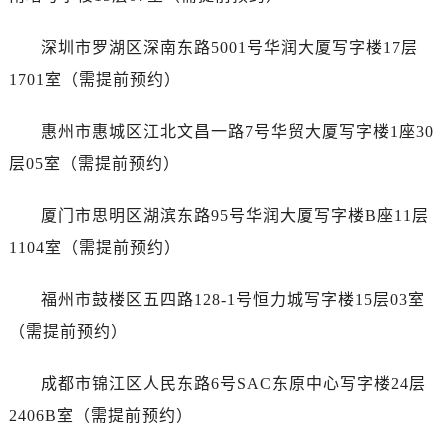
内蒙古自治区通辽市科尔沁区明仁大街售后服务中心（需提前预约）
内蒙古自治区乌海市海勃湾区人民南路售后服务中心（需提前预约）
深圳市罗湖区深南东路5001号华润大厦写字楼17层
内蒙古自治区乌兰察布市集宁区恩和大街售后服务中心（需提前预约）
1701室（需提前预约）
内蒙古自治区锡林郭勒盟市锡林浩特市光明街与额尔敦路交叉口售后服务中心（需提前预约）
内蒙古自治区兴安盟市乌兰浩特市兴安大街售后服务中心（需提前预约）
惠州市惠城区江北文昌一路7号华贸大厦写字楼1座30
山西省大同市平城区迎宾街售后服务中心（需提前预约）
层05室（需提前预约）
山西省晋城市城区黄华街售后服务中心（需提前预约）
山西省晋中市榆次区顺城街售后服务中心（需提前预约）
厦门市思明区湖滨东路95号华润大厦写字楼B座11层
山西省临汾市尧都区解放路售后服务中心（需提前预约）
1104室（需提前预约）
山西省吕梁市离石区永宁中路与建设街交叉口售后服务中心（需提前预约）
山西省朔州市朔城区怡西路与鄯阳西街交汇处售后服务中心（需提前预约）
福州市鼓楼区五四路128-1号恒力城写字楼15层03室
山西省忻州市忻府区和平东街与七一南路交叉口售后服务中心（需提前预约）
（需提前预约）
山西省阳泉市郊区平阳东街与新城大道交叉口售后服务中心（需提前预约）
山西省运城市盐湖区河东街售后服务中心（需提前预约）
成都市锦江区人民东路6号SAC东原中心写字楼24层
山西省长治市潞州区英雄中路售后服务中心（需提前预约）
2406B室（需提前预约）
山西省太原市迎泽区迎泽街道解放路15号亨得利名表维修授权店3楼售后服务中心（需提前预约）