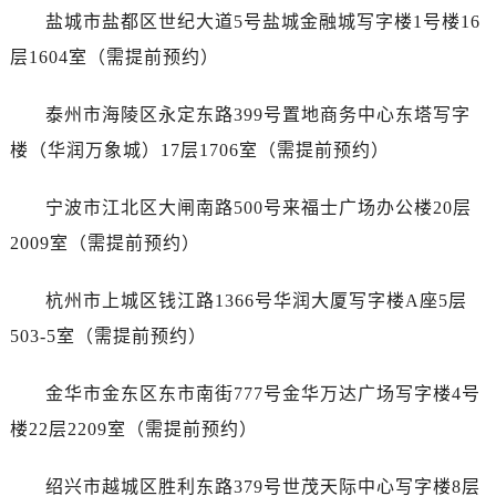
吉林省白城市洮北区明仁南街售后服务中心（需提前预约）
盐城市盐都区世纪大道5号盐城金融城写字楼1号楼16
吉林省白山市浑江区浑江大街售后服务中心（需提前预约）
层1604室（需提前预约）
吉林省吉林市船营区河南街售后服务中心（需提前预约）
吉林省辽源市龙山区人民大街售后服务中心（需提前预约）
泰州市海陵区永定东路399号置地商务中心东塔写字
吉林省梅河口市新华街道梅河大街售后服务中心（需提前预约）
楼（华润万象城）17层1706室（需提前预约）
吉林省四平市铁东区紫气大路与南九经街交汇处售后服务中心（需提前预约）
吉林省松原市宁江区五环大街售后服务中心（需提前预约）
宁波市江北区大闸南路500号来福士广场办公楼20层
吉林省通化市东昌区环通乡江南大街售后服务中心（需提前预约）
2009室（需提前预约）
吉林省延边市延吉市解放路售后服务中心（需提前预约）
辽宁省鞍山市铁东区站前街售后服务中心（需提前预约）
杭州市上城区钱江路1366号华润大厦写字楼A座5层
辽宁省本溪市平山区胜利路售后服务中心（需提前预约）
503-5室（需提前预约）
辽宁省朝阳市双塔区新华路售后服务中心（需提前预约）
辽宁省丹东市振兴区七经街售后服务中心（需提前预约）
金华市金东区东市南街777号金华万达广场写字楼4号
辽宁省抚顺市新抚区东一路售后服务中心（需提前预约）
楼22层2209室（需提前预约）
辽宁省阜新市海州区解放大街售后服务中心（需提前预约）
辽宁省葫芦岛市连山区中央路售后服务中心（需提前预约）
绍兴市越城区胜利东路379号世茂天际中心写字楼8层