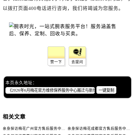
新疆维吾尔自治区乌苏市乌鲁木齐北路售后服务中心（需提前预约）
以拨打页面400电话进行咨询，我们将竭诚为您服务。
新疆维吾尔自治区五家渠市长征西街售后服务中心（需提前预约）
新疆维吾尔自治区新星市东风路售后服务中心（需提前预约）
新疆维吾尔自治区伊宁市解放西路售后服务中心（需提前预约）
贵州省安顺市西秀区中华南路售后服务中心（需提前预约）
贵州省毕节市七星关区松山路售后服务中心（需提前预约）
贵州省六盘水市钟山区钟山大道售后服务中心（需提前预约）
贵州省黔东南苗族侗族自治州凯里市北京西路售后服务中心（需提前预约）
赞一下
去提问
贵州省黔西南布依族苗族自治州兴义市大道与桔香路交汇处售后服务中心（需提前预约）
贵州省铜仁市碧江区民主路售后服务中心（需提前预约）
本页永久地址：
贵州省遵义市红花岗区共青大道与嵩山路交叉口售后服务中心（需提前预约）
一键复制
四川省阿坝州市马尔康市团结街售后服务中心（需提前预约）
四川省巴中市巴州区江北大道售后服务中心（需提前预约）
四川省成都市锦江区人民东路6号SAC东原中心24层2406B室售后服务中心（需提前预约）
相关文章
四川省达州市通川区中心广场、老车坝售后服务中心（需提前预约）
四川省德阳市旌阳区长江西路、南街售后服务中心（需提前预约）
亲身探访梅花广州官方售后服务中心｜全部地址与售后电话（2026年7月最新）
亲身探访梅花成都官方售后服务中心｜网点地址与电话（2026年7月最新）