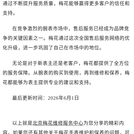
新疆维吾尔自治区胡杨河市胡杨河市胡杨路售后服务中心（需提前预约）
通过不断提升服务质量，梅花能够赢得更多客户的信任和
新疆维吾尔自治区霍尔果斯市亚欧北路售后服务中心（需提前预约）
支持。
新疆维吾尔自治区喀什市解放北路售后服务中心（需提前预约）
新疆维吾尔自治区可克达拉市幸福路售后服务中心（需提前预约）
在竞争激烈的腕表市场中，售后服务已经成为品牌竞
新疆维吾尔自治区克拉玛依市克拉玛依区友谊路售后服务中心（需提前预约）
争的关键因素之一。梅花通过这次全国售后服务网络的优
新疆维吾尔自治区库车市库车市文化东路售后服务中心（需提前预约）
化升级，进一步巩固了自己在市场中的地位。
新疆维吾尔自治区库尔勒市库尔勒市人民东路售后服务中心（需提前预约）
新疆维吾尔自治区奎屯市团结西街售后服务中心（需提前预约）
无论是对于新表主还是老客户，梅花都提供了全方位
新疆维吾尔自治区昆玉市昆泉街售后服务中心（需提前预约）
的服务保障。从腕表的购买到使用，再到维修和保养，梅
新疆维吾尔自治区沙湾市三道河子镇世纪大道南路售后服务中心（需提前预约）
花都能够为表主提供专业的建议和支持。
新疆维吾尔自治区石河子市北二路售后服务中心（需提前预约）
新疆维吾尔自治区双河市光明路售后服务中心（需提前预约）
最后更新时间：2026年6月1日
新疆维吾尔自治区塔城市塔城地区闻琴路售后服务中心（需提前预约）
新疆维吾尔自治区铁门关市兴疆路售后服务中心（需提前预约）
新疆维吾尔自治区图木舒克市图木舒克市中兴街售后服务中心（需提前预约）
以上就是
北京梅花维修服务中心
为您分享的精彩内
新疆维吾尔自治区吐鲁番市高昌区文化中路文化中路售后服务中心（需提前预约）
容。如果您还有其他关于梅花手表维护和保养的问题，可