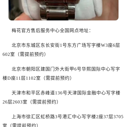
东莞市东城街道鸿福东路1号民盈国贸中心T1写字楼9层907室（需提前预约）
无锡市梁溪区人民中路139号恒隆广场写字楼1座11层1104室（需提前预约）
南通市崇川区工农路57号圆融广场写字楼16层1603室（需提前预约）
苏州市苏州工业园区星港街199号苏州中心办公楼C座22层08室（需提前预约）
梅花官方售后服务中心全国网点地址：
武汉市江汉区解放大道686号世界贸易大厦38层09室（需提前预约）
南宁市青秀区金湖路59号地王大厦12楼1224室（需提前预约）
北京市东城区东长安街1号东方广场写字楼W3座6层
合肥市蜀山区潜山路111号万象城华润大厦B座12楼03室（需提前预约）
602室（需提前预约）
泉州市丰泽区宝洲路729号浦西万达中心写字楼A座7楼709室（需提前预约）
青岛市南区山东路6号华润大厦B座22层04室（需提前预约）
北京市朝阳区建国门外大街甲6号华熙国际中心写字
烟台市芝罘区胜利路139号万达金融中心A座907室（需提前预约）
楼D座11层1102室（需提前预约）
长春市朝阳区西安大路727号中银大厦A座(旺进大厦)18层09室（需提前预约）
贵阳市南明区都司高架桥路33号亨特国际金融中心14楼14D（需提前预约）
天津市和平区赤峰道136号天津国际金融中心写字楼
昆明市盘龙区北京路928号同德昆明广场写字楼10层06室（需提前预约）
26层2603室（需提前预约）
石家庄市长安区中山东路39号勒泰中心写字楼B座13层07室（需提前预约）
西安市碑林区南关正街88号华侨城长安国际中心E座6楼10室（需提前预约）
上海市徐汇区虹桥路3号港汇中心写字楼2座37层3705
海口市龙华区金贸东路5号海口华润大厦B座17层1707室（需提前预约）
室（需提前预约）