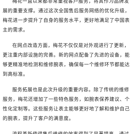
梅花一直以来都非常重视客户服务，将其作为品牌发
甘肃省白银市白银区北京路售后服务中心（需提前预约）
甘肃省定西市安定区解放路售后服务中心（需提前预约）
展的重要支撑。通过这次全国售后服务网络的优化升级，
甘肃省敦煌市沙州镇阳关中路售后服务中心（需提前预约）
梅花进一步提升了自身的服务水平，更好地满足了中国表
甘肃省合作市人民街售后服务中心（需提前预约）
主的需求。
甘肃省嘉峪关市雄关区新华中路售后服务中心（需提前预约）
甘肃省金昌市金川区北京路售后服务中心（需提前预约）
在网点改造方面，梅花不仅仅是对外观进行了更新，
甘肃省酒泉市肃州区西大街售后服务中心（需提前预约）
更注重内部设施的完善。新的网点配备了先进的设备，能
甘肃省临夏市城南街道团结路售后服务中心（需提前预约）
够更精准地检测和维修腕表，确保每一个维修环节都能达
甘肃省陇南市武都区人民路售后服务中心（需提前预约）
到高标准。
甘肃省平凉市崆峒区西大街售后服务中心（需提前预约）
甘肃省庆阳市西峰区南大街售后服务中心（需提前预约）
服务拓展也是此次升级的重要内容。除了传统的维修
甘肃省天水市秦州区民主路售后服务中心（需提前预约）
服务，梅花还增加了一些特色服务，如腕表保养建议、个
甘肃省武威市凉州区迎宾路售后服务中心（需提前预约）
性化定制等。这些服务让表主能够更好地了解和维护自己
甘肃省张掖市甘州区民乐北路售后服务中心（需提前预约）
的腕表，提升了客户的满意度。
宁夏回族自治区固原市原州区文化街售后服务中心（需提前预约）
宁夏回族自治区石嘴山市大武口区贺兰山路售后服务中心（需提前预约）
流程革新使得售后维修的效率得到了显著提高。通过