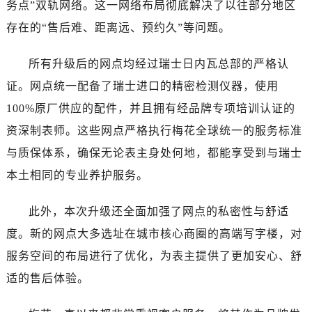
湖北省襄阳市樊城区长虹路与人民路交叉口售后服务中心（需提前预约）
务点”双轨网络。这一网络布局彻底解决了以往部分地区
湖北省孝感市孝南区复兴大道售后服务中心（需提前预约）
存在的“售后难、距离远、预约久”等问题。
湖北省宜昌市西陵区夷陵大道与港窑路售后服务中心（需提前预约）
湖南省常德市武陵区人民路售后服务中心（需提前预约）
所有升级后的网点均经过瑞士日内瓦总部的严格认
湖南省郴州市北湖区国庆北路售后服务中心（需提前预约）
证。网点统一配备了瑞士进口的精密检测仪器，使用
湖南省衡阳市雁峰区解放路售后服务中心（需提前预约）
100%原厂供应的配件，并且拥有经品牌专项培训认证的
湖南省怀化市鹤城区迎丰中路售后服务中心（需提前预约）
资深制表师。这些网点严格执行梅花全球统一的服务标准
湖南省娄底市娄星区长青街售后服务中心（需提前预约）
与质保体系，确保无论表主身处何地，都能享受到与瑞士
湖南省邵阳市双清区东风路售后服务中心（需提前预约）
本土相同的专业养护服务。
湖南省湘潭市雨湖区莲城大道售后服务中心（需提前预约）
湖南省益阳市赫山区桃花仑路售后服务中心（需提前预约）
此外，本次升级还全面加强了网点的私密性与舒适
湖南省永州市冷水滩区永州大道与中兴路交叉口售后服务中心（需提前预约）
度。新的网点大多选址在城市核心商圈的高端写字楼，对
湖南省岳阳市岳阳楼区东茅岭路售后服务中心（需提前预约）
服务空间的布局进行了优化，为表主提供了更加安心、舒
湖南省张家界市永定区解放路售后服务中心（需提前预约）
湖南省长沙市芙蓉区建湘路393号世茂环球金融中心写字楼10层1013室售后服务中心（需提前预约）
适的售后体验。
湖南省株洲市芦淞区建设南路售后服务中心（需提前预约）