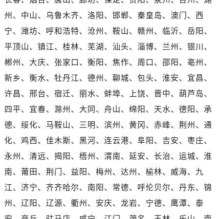
海南省文昌市文城镇教育东路售后服务中心（需提前预约）
州、中山、乌鲁木齐、洛阳、邯郸、秦皇岛、澳门、西
海南省五指山市通什镇三月三大道售后服务中心（需提前预约）
香港特别行政区尖沙咀区油尖旺区广东道售后服务中心（需提前预约）
宁、潍坊、呼和浩特、沧州、鞍山、赣州、临沂、岳阳、
香港特别行政区金钟区中西区金钟道售后服务中心（需提前预约）
平顶山、镇江、桂林、芜湖、汕头、淄博、兰州、银川、
香港特别行政区九龙区油尖旺区弥敦道售后服务中心（需提前预约）
郴州、大庆、张家口、衡阳、焦作、周口、邵阳、亳州、
香港特别行政区铜锣湾区湾仔区轩尼诗道售后服务中心（需提前预约）
新乡、衡水、牡丹江、德州、聊城、包头、淮安、宜昌、
河南省安阳市文峰区解放大道售后服务中心（需提前预约）
许昌、邢台、宿迁、丽水、蚌埠、上饶、晋中、葫芦岛、
河南省鹤壁市淇滨区九州路售后服务中心（需提前预约）
四平、宜春、滁州、大同、舟山、绵阳、天水、德阳、承
河南省济源市沁园街道济水大道售后服务中心（需提前预约）
德、绥化、马鞍山、三明、滨州、黄冈、赤峰、荆州、通
河南省焦作市解放区解放路售后服务中心（需提前预约）
河南省开封市鼓楼区中山路售后服务中心（需提前预约）
化、鸡西、佳木斯、黑河、连云港、阜阳、吉安、枣庄、
河南省洛阳市西工区中州中路与解放路交叉口售后服务中心（需提前预约）
永州、清远、揭阳、梧州、渭南、延安、长治、运城、淮
河南省漯河市源汇区交通路售后服务中心（需提前预约）
南、莆田、荆门、益阳、梅州、达州、榆林、威海、九
河南省南阳市宛城区范蠡东路与南都路交叉口售后服务中心（需提前预约）
江、济宁、齐齐哈尔、南阳、常德、呼伦贝尔、丹东、锦
河南省平顶山市卫东区建设路售后服务中心（需提前预约）
州、辽阳、辽源、衢州、安庆、龙岩、宁德、鹰潭、泰
河南省濮阳市大华龙区开州路绿城路交叉口售后服务中心（需提前预约）
安、商丘、驻马店、咸宁、江门、茂名、玉林、乐山、南