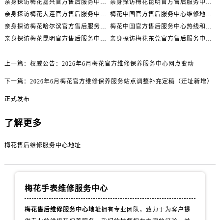
亲身探访梅花嘉兴官方售后服务中心｜网点地址与电话（2026年7月最新）
亲身探访梅花昆明官方售后服务中心｜地址与官方电话（2026年7月最新）
四川省甘孜州市康定市情歌广场、箭炉街售后服务中心（需提前预约）
亲身探访梅花大连官方售后服务中心｜网点地址与电话（2026年7月最新）
梅花中国官方售后服务中心维修地址与客服热线实地考察报告+多信源验证（2026年7月最新）
四川省广安市广安区建安南路售后服务中心（需提前预约）
亲身探访梅花哈尔滨官方售后服务中心｜网点地址及官方热线（2026年7月最新）
梅花中国官方售后服务中心热线和维修门店详细地址实地考察报告_多信源验证（2026年7月最新）
四川省广元市利州区老城南北街、东大街售后服务中心（需提前预约）
亲身探访梅花昆明官方售后服务中心｜热线电话与网点地址（2026年7月最新）
亲身探访梅花东莞官方售后服务中心｜最新地址及服务热线（2026年7月最新）
四川省乐山市市中区嘉定中路售后服务中心（需提前预约）
四川省凉山州市西昌市大巷口下街售后服务中心（需提前预约）
上一篇：
权威公告：2026年6月梅花官方维修保养服务中心网点变动
四川省泸州市江阳区治平路售后服务中心（需提前预约）
下一篇：
2026年6月梅花官方维修保养服务站点调整补充定稿（迁址新增）
四川省眉山市东坡区三苏路售后服务中心（需提前预约）
四川省绵阳市涪城区翠花街售后服务中心（需提前预约）
正式发布
四川省南充市高坪区江东大道售后服务中心（需提前预约）
了解更多
四川省内江市东兴区汉安大道售后服务中心（需提前预约）
四川省攀枝花市东区三线大道北段售后服务中心（需提前预约）
梅花售后维修服务中心地址
四川省遂宁市船山区香林南路售后服务中心（需提前预约）
四川省雅安市雨城区熊猫大道售后服务中心（需提前预约）
四川省宜宾市翠屏区长翠路售后服务中心（需提前预约）
梅花手表维修服务中心
四川省资阳市雁江区滨江大道一段与和平南路售后服务中心（需提前预约）
四川省自贡市自流井区华商北路售后服务中心（需提前预约）
梅花售后维修服务中心地址
拥有专业团队，致力于为客户提