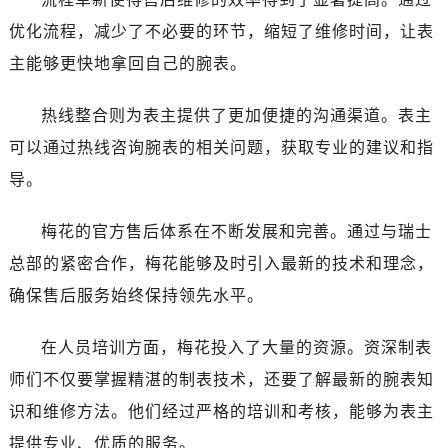
宁夏回族自治区吴忠市利通区开元大道售后服务中心（需提前预约）
优化流程，减少了不必要的环节，缩短了维修时间，让表
宁夏回族自治区银川市兴庆区新华东路97号新百中心C馆一层C1-18号商铺售后服务中心（需提前预约）
宁夏回族自治区中卫市沙坡头区鼓楼东街售后服务中心（需提前预约）
主能够更快地拿回自己的腕表。
青海省果洛藏族自治州玛沁县团结路售后服务中心（需提前预约）
热线整合则为表主提供了更加便捷的沟通渠道。表主
青海省海北藏族自治州海晏县将军路售后服务中心（需提前预约）
青海省海东市乐都区滨河路售后服务中心（需提前预约）
可以通过热线咨询腕表的相关问题，获取专业的建议和指
青海省海南藏族自治州共和县青海湖大街售后服务中心（需提前预约）
导。
青海省海西蒙古族藏族自治州德令哈市柴达木路售后服务中心（需提前预约）
青海省黄南藏族自治州同仁市德合隆路售后服务中心（需提前预约）
梅花的官方售后体系在不断发展和完善。通过与瑞士
青海省西宁市城西区海湖新区西关大道售后服务中心（需提前预约）
总部的紧密合作，梅花能够及时引入最新的技术和理念，
青海省玉树藏族自治州结古镇胜利路售后服务中心（需提前预约）
确保售后服务始终保持领先水平。
陕西省安康市汉滨区金州路售后服务中心（需提前预约）
陕西省宝鸡市渭滨区经二路售后服务中心（需提前预约）
在人员培训方面，梅花投入了大量的资源。资深制表
陕西省汉中市汉台区北大街售后服务中心（需提前预约）
师们不仅要掌握精湛的制表技术，还要了解最新的腕表知
陕西省商洛市商州区州城街售后服务中心（需提前预约）
识和维修方法。他们经过严格的培训和考核，能够为表主
陕西省铜川市王益区红旗街售后服务中心（需提前预约）
提供专业、优质的服务。