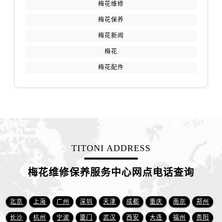
湖北省武汉市江汉区解放大道686号世界贸易大厦38层09室售后服务中心（需提前预约）
梅花维修
广西省南宁市青秀区金湖路59号地王大厦12楼1224室售后服务中心（需提前预约）
梅花保养
安徽省合肥市蜀山区潜山路111号万象城华润大厦B座12楼03室售后服务中心（需提前预约）
梅花新闻
福建省泉州市丰泽区宝洲路729号浦西万达中心写字楼A座7楼709室售后服务中心（需提前预约）
梅花
山东省青岛市南区山东路6号华润大厦B座22层04室售后服务中心（需提前预约）
梅花配件
山东省烟台市芝罘区胜利路139号万达金融中心A座907室售后服务中心（需提前预约）
吉林省长春市朝阳区西安大路727号中银大厦A座(旺进大厦)18层09室售后服务中心（需提前预约）
贵州省贵阳市南明区都司高架桥路33号亨特国际金融中心14楼14D售后服务中心（需提前预约）
云南省昆明市盘龙区北京路928号同德昆明广场写字楼10层06室售后服务中心（需提前预约）
河北省石家庄市长安区中山东路39号勒泰中心写字楼B座13层07室售后服务中心（需提前预约）
陕西省西安市碑林区南关正街88号华侨城长安国际中心E座6楼10室售后服务中心（需提前预约）
TITONI ADDRESS
海南省海口市龙华区金贸东路5号海口华润大厦B座17层1707室售后服务中心（需提前预约）
河北省唐山市路南区新华东道100号万达广场写字楼A座10层1002室售后服务中心（需提前预约）
梅花维修保养服务中心网点电话查询
台州市椒江区东海大道1800号腾达中心东1幢20楼2002室售后服务中心（需提前预约）
呼和浩特市玉泉区大学西街70号华润万象城写字楼（鄂尔多斯大厦）23层2326室售后服务中心（需提前预约）
北京
上海
广州
深圳
天津
成都
重庆
南京
郑州
兰州市七里河区西津西路16号兰州中心写字楼21层2102室售后服务中心（需提前预约）
长沙
杭州
宁波
厦门
武汉
西安
大连
福州
贵阳