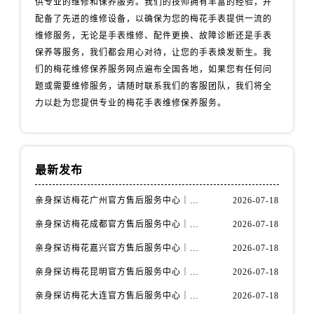
供专业的维修和保养服务。我们的技师拥有丰富的经验，并
西藏自治区阿里地区噶尔县北京西路售后服务中心（需提前预约）
配备了先进的维修设备，以确保为您的梅花手表提供一流的
西藏自治区昌都市卡若区昌都西路售后服务中心（需提前预约）
维修服务，无论是手表维修、配件更换、故障诊断还是手表
西藏自治区拉萨市城关区北京中路售后服务中心（需提前预约）
保养等服务，我们都会用心对待，让您的手表焕发新生。我
西藏自治区林芝市巴宜区广东路售后服务中心（需提前预约）
们的梅花维修保养服务网点遍布全国各地，如果您有任何问
西藏自治区那曲市色尼区浙江西路售后服务中心（需提前预约）
题或需要维修服务，请随时联系我们的客服团队，我们将全
西藏自治区日喀则市桑珠孜区上海中路售后服务中心（需提前预约）
力以赴为您提供专业的梅花手表维修保养服务。
西藏自治区山南市乃东区湖北大道售后服务中心（需提前预约）
云南省保山市隆阳区正阳路售后服务中心（需提前预约）
云南省楚雄彝族自治州楚雄市鹿城南路售后服务中心（需提前预约）
最新发布
云南省大理白族自治州大理市建设路售后服务中心（需提前预约）
云南省德宏傣族景颇族自治州芒市团结大街售后服务中心（需提前预约）
亲身探访梅花广州官方售后服务中心｜全部地址与售后电话（2026年7月最新）
2026-07-18
云南省迪庆藏族自治州香格里拉市长征大道售后服务中心（需提前预约）
亲身探访梅花成都官方售后服务中心｜网点地址与电话（2026年7月最新）
2026-07-18
云南省红河哈尼族彝族自治州蒙自市天马路售后服务中心（需提前预约）
亲身探访梅花嘉兴官方售后服务中心｜网点地址与电话（2026年7月最新）
2026-07-18
云南省丽江市古城区七星街售后服务中心（需提前预约）
亲身探访梅花昆明官方售后服务中心｜地址与官方电话（2026年7月最新）
2026-07-18
云南省临沧市临翔区世纪路售后服务中心（需提前预约）
亲身探访梅花大连官方售后服务中心｜网点地址与电话（2026年7月最新）
2026-07-18
云南省怒江傈僳族自治州泸水市人民路售后服务中心（需提前预约）