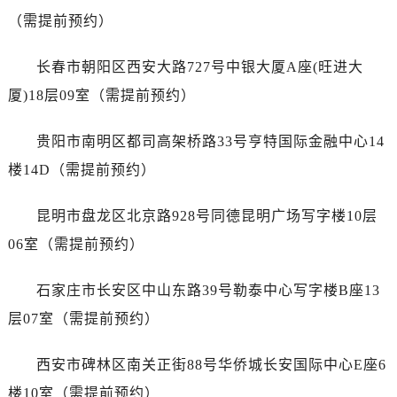
浙江省绍兴市越城区胜利东路379号世茂天际中心写字楼8层805室售后服务中心（需提前预约）
（需提前预约）
浙江省舟山市定海区解放东路售后服务中心（需提前预约）
澳门特别行政区大堂区议事亭前地（新马路）售后服务中心（需提前预约）
长春市朝阳区西安大路727号中银大厦A座(旺进大
澳门特别行政区风顺堂区南湾大马路售后服务中心（需提前预约）
厦)18层09室（需提前预约）
澳门特别行政区花地玛堂区关闸广场售后服务中心（需提前预约）
澳门特别行政区花王堂区大三巴商圈售后服务中心（需提前预约）
贵阳市南明区都司高架桥路33号亨特国际金融中心14
澳门特别行政区嘉模堂区官也街售后服务中心（需提前预约）
楼14D（需提前预约）
澳门省路氹城市金光大道售后服务中心（需提前预约）
澳门特别行政区望德堂区塔石广场售后服务中心（需提前预约）
昆明市盘龙区北京路928号同德昆明广场写字楼10层
福建省福州市鼓楼区五四路128-1号恒力城写字楼15层03室售后服务中心（需提前预约）
06室（需提前预约）
福建省厦门市思明区湖滨东路95号万象城华润大厦B座11层1104室售后服务中心（需提前预约）
广东省潮州市潮安区新风路与潮汕路交汇处售后服务中心（需提前预约）
石家庄市长安区中山东路39号勒泰中心写字楼B座13
广东省广州市天河区天河路230号万菱汇国际中心A塔7层704室售后服务中心（需提前预约）
层07室（需提前预约）
广东省广州市越秀区环市东路371-375号世界贸易中心大厦南塔15层1507室售后服务中心（需提前预约）
广东省河源市源城区越王大道售后服务中心（需提前预约）
西安市碑林区南关正街88号华侨城长安国际中心E座6
广东省惠州市惠城区江北文昌一路7号华贸大厦1座30层3005室售后服务中心（需提前预约）
楼10室（需提前预约）