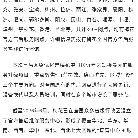
河南省三门峡市湖滨区和平路售后服务中心（需提前预约）
充、雅安、宝鸡、柳州、拉萨、丽江、张家界、襄阳、株
河南省商丘市梁园区神火大道售后服务中心（需提前预约）
河南省新乡市红旗区人民路售后服务中心（需提前预约）
洲、遵义、鄂尔多斯、阳泉、昆山、黄石、湘潭、十堰、
河南省信阳市浉河区东方红大道售后服务中心（需提前预约）
漳州、攀枝花、香港、台北等，共计360+网点，均有梅花
河南省许昌市魏都区建安大道与八龙路交叉口售后服务中心（需提前预约）
官方售后服务网点，详细信息需拨打梅花全国官方售后服
河南省郑州市二七区民主路10号华润大厦29层2905室售后服务中心（需提前预约）
务热线进行咨询。
河南省周口市川汇区七一路售后服务中心（需提前预约）
河南省驻马店市驿城区乐山大道与置地大道交叉口售后服务中心（需提前预约）
本次售后网络优化是梅花中国区近年来规模最大的服
湖北省鄂州市鄂城区文星大道售后服务中心（需提前预约）
务升级项目，重点聚焦“直营提效、店面扩充、区域平衡”
湖北省黄冈市黄州区赤壁大道售后服务中心（需提前预约）
三个主要方向。对全国原有的售后网点进行了装修更新、
湖北省黄石市黄石港区武汉路售后服务中心（需提前预约）
设备换代以及人员培训，同时在多个城市增设了服务点。
湖北省荆门市东宝中天街步行街售后服务中心（需提前预约）
湖北省荆州市荆州区荆中路售后服务中心（需提前预约）
截至2026年6月，梅花已在全国众多省级行政区设立
湖北省十堰市茅箭区人民北路售后服务中心（需提前预约）
了官方售后维修服务中心，形成了覆盖华北、华东、华
湖北省随州市曾都区青年路售后服务中心（需提前预约）
南、西南、华中、东北、西北七大区域的“直营中心 + 服
湖北省咸宁市咸安区长安大道售后服务中心（需提前预约）