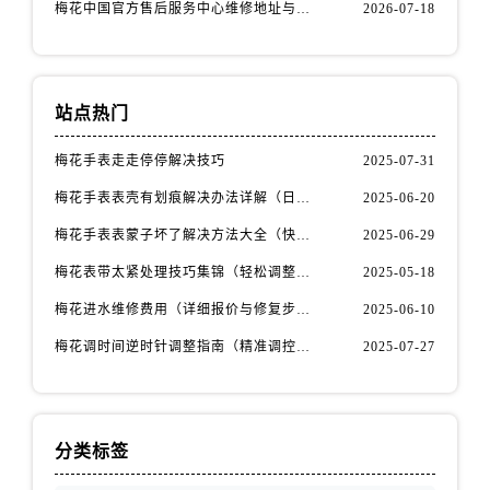
云南省普洱市思茅区振兴大道售后服务中心（需提前预约）
梅花中国官方售后服务中心维修地址与客服热线实地考察报告+多信源验证（2026年7月最新）
2026-07-18
云南省曲靖市麒麟区学府路售后服务中心（需提前预约）
云南省文山壮族苗族自治州文山市东风路售后服务中心（需提前预约）
云南省西双版纳傣族自治州景洪市宣慰大道售后服务中心（需提前预约）
站点热门
云南省玉溪市红塔区南北大街售后服务中心（需提前预约）
云南省昭通市昭阳区青年路售后服务中心（需提前预约）
梅花手表走走停停解决技巧
2025-07-31
重庆市江北区观音桥步行街2号融恒时代广场9层902室售后服务中心（需提前预约）
梅花手表表壳有划痕解决办法详解（日常保养与修复技巧指南）
2025-06-20
新疆维吾尔自治区乌鲁木齐市天山区红山路26号时代广场（CCMALL）C座17层17-B售后服务中心（需提前预约）
梅花手表表蒙子坏了解决方法大全（快速修复指南）
2025-06-29
浙江省温州市鹿城区锦绣路1067号置信广场10层1015室售后服务中心（需提前预约）
梅花表带太紧处理技巧集锦（轻松调整佩戴舒适度的方法）
2025-05-18
黑龙江省哈尔滨市道里区友谊西路600号富力中心T2座写字楼29层03室室售后服务中心（需提前预约）
梅花进水维修费用（详细报价与修复步骤）
2025-06-10
辽宁省大连市中山区人民路15号国际金融大厦7层G室售后服务中心（需提前预约）
广东省佛山市禅城区季华五路57号万科金融中心C座12层1205室售后服务中心（需提前预约）
梅花调时间逆时针调整指南（精准调控的秘诀）
2025-07-27
广东省东莞市东城街道鸿福东路1号民盈国贸中心T1写字楼9层907室售后服务中心（需提前预约）
江苏省无锡市梁溪区人民中路139号恒隆广场写字楼1座11层1104室售后服务中心（需提前预约）
江苏省南通市崇川区工农路57号圆融广场写字楼16层1603室售后服务中心（需提前预约）
分类标签
江苏省苏州市苏州工业园区 星港街199号苏州中心办公楼C座22层08室售后服务中心（需提前预约）