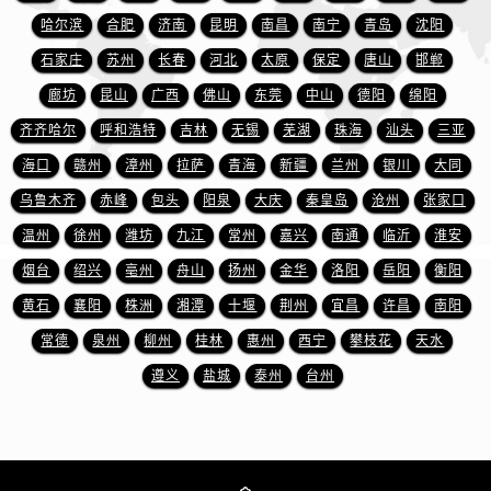
重庆市解放碑渝中区民权路28号英利国际金融中心写字楼20层01室售后服务中心（需提前预约）
哈尔滨
合肥
济南
昆明
南昌
南宁
青岛
沈阳
节假日正常营业！
石家庄
苏州
长春
河北
太原
保定
唐山
邯郸
廊坊
昆山
广西
佛山
东莞
中山
德阳
绵阳
齐齐哈尔
呼和浩特
吉林
无锡
芜湖
珠海
汕头
三亚
海口
赣州
漳州
拉萨
青海
新疆
兰州
银川
大同
乌鲁木齐
赤峰
包头
阳泉
大庆
秦皇岛
沧州
张家口
温州
徐州
潍坊
九江
常州
嘉兴
南通
临沂
淮安
烟台
绍兴
亳州
舟山
扬州
金华
洛阳
岳阳
衡阳
黄石
襄阳
株洲
湘潭
十堰
荆州
宜昌
许昌
南阳
常德
泉州
柳州
桂林
惠州
西宁
攀枝花
天水
遵义
盐城
泰州
台州