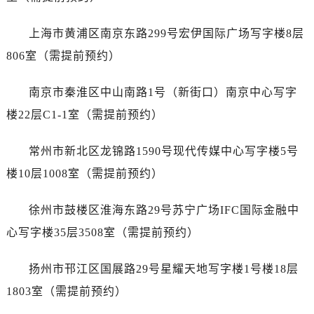
唐山市路南区新华东道100号万达广场写字楼A座10层1002室（需提前预约）
台州市椒江区东海大道1800号腾达中心东1幢20楼2002室（需提前预约）
上海市黄浦区南京东路299号宏伊国际广场写字楼8层
内蒙古自治区呼和浩特市玉泉区大学西街70号华润万象城写字楼（鄂尔多斯大厦）23层2326室（需提前预约）
806室（需提前预约）
甘肃省兰州市七里河区西津西路16号兰州中心写字楼21层2102室（需提前预约）
重庆市解放碑渝中区民权路28号英利国际金融中心写字楼20层01室（需提前预约）
南京市秦淮区中山南路1号（新街口）南京中心写字
黑龙江省大庆市萨尔图区会战大街售后服务中心（需提前预约）
楼22层C1-1室（需提前预约）
黑龙江省鹤岗市向阳区红军路售后服务中心（需提前预约）
黑龙江省黑河市爱辉区中央街售后服务中心（需提前预约）
常州市新北区龙锦路1590号现代传媒中心写字楼5号
黑龙江省鸡西市鸡冠区红军路售后服务中心（需提前预约）
楼10层1008室（需提前预约）
黑龙江省佳木斯市向阳区长安路售后服务中心（需提前预约）
黑龙江省牡丹江市东安区太平路售后服务中心（需提前预约）
徐州市鼓楼区淮海东路29号苏宁广场IFC国际金融中
黑龙江省七台河市桃山区大同街售后服务中心（需提前预约）
心写字楼35层3508室（需提前预约）
黑龙江省齐齐哈尔市龙沙区龙华路售后服务中心（需提前预约）
黑龙江省双鸭山市尖山区新兴大街售后服务中心（需提前预约）
扬州市邗江区国展路29号星耀天地写字楼1号楼18层
黑龙江省绥化市北林区新华街与康庄路交叉口售后服务中心（需提前预约）
1803室（需提前预约）
黑龙江省伊春市伊美区通河路售后服务中心（需提前预约）