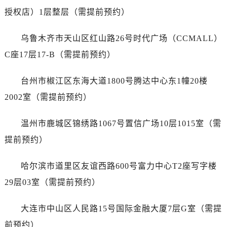
福建省龙岩市新罗区九一南路售后服务中心（需提前预约）
授权店）1层整层（需提前预约）
福建省南平市建阳区人民西路售后服务中心（需提前预约）
福建省宁德市蕉城区天湖东路售后服务中心（需提前预约）
乌鲁木齐市天山区红山路26号时代广场（CCMALL）
福建省莆田市城厢区霞林街道荔华东大道售后服务中心（需提前预约）
C座17层17-B（需提前预约）
福建省三明市三元区东乾二路售后服务中心（需提前预约）
福建省漳州市龙文区步港路售后服务中心（需提前预约）
台州市椒江区东海大道1800号腾达中心东1幢20楼
江苏省常州市新北区龙锦路1590号现代传媒中心5号楼10层1008室售后服务中心（需提前预约）
2002室（需提前预约）
江苏省淮安市清江浦区淮海北路售后服务中心（需提前预约）
江苏省连云港市海州区通灌北路售后服务中心（需提前预约）
温州市鹿城区锦绣路1067号置信广场10层1015室（需
江苏省南京市秦淮区中山南路1号南京中心22层22-C1-C3室售后服务中心（需提前预约）
提前预约）
江苏省宿迁市宿城区西湖路售后服务中心（需提前预约）
江苏省泰州市海陵区永定东路399号置地商务中心东塔（华润万象城）17层1706室售后服务中心（需提前预约）
哈尔滨市道里区友谊西路600号富力中心T2座写字楼
江苏省徐州市鼓楼区淮海东路29号苏宁广场IFC国际金融中心35层3508室售后服务中心（需提前预约）
29层03室（需提前预约）
江苏省盐城市盐都区世纪大道5号盐城金融城写字楼1号楼16层1604室售后服务中心（需提前预约）
江苏省扬州市邗江区国展路29号星耀天地写字楼1号楼18层1803室售后服务中心（需提前预约）
大连市中山区人民路15号国际金融大厦7层G室（需提
江苏省镇江市京口区中山东路售后服务中心（需提前预约）
前预约）