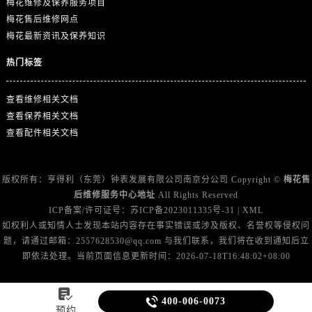
梅花维修及保养服务项目
梅花售后维修网点
梅花最新资讯及保养知识
热门标签
查看维修相关文档
查看保养相关文档
查看配件相关文档
版权所有：亨得利（东莞）钟表发展有限公司南京分公司 Copyright ©
梅花售
后维修服务中心地址
All Rights Reserved
ICP备案/许可证号：
苏ICP备2023011335号-31
|
XML
如权利人或知情人士发现本站内容存在事实错误或涉及版权、名誉权等侵权问
题，请通过邮箱：2557628530@qq.com 与我们联系，我们将在收到通知后立
即依法处理。当前页面信息更新时间：2026-07-18T16:48:02+08:00


400-006-0073
预约