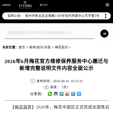
上海市黄浦区南京东路299号宏伊国际广场写字楼8层806室（需提前预约）

南京市秦淮区中山南路1号（新街口）南京中心写字楼22层C1-1室（需提前预约）
▲
常州市新北区龙锦路1590号现代传媒中心写字楼5号楼10层1008室（需提前预约）
官网公告>
▼
徐州市鼓楼区淮海东路29号苏宁广场IFC国际金融中心写字楼35层3508室（需提前预约）
扬州市邗江区国展路29号星耀天地写字楼1号楼18层1803室（需提前预约）
盐城市盐都区世纪大道5号盐城金融城写字楼1号楼16层1604室（需提前预约）
泰州市海陵区永定东路399号置地商务中心东塔写字楼（华润万象城）17层1706室（需提前预约）
当前位置：
首页
>
新闻/知识/问答
>
梅花知识
>
宁波市江北区大闸南路500号来福士广场办公楼20层2009室（需提前预约）
杭州市上城区钱江路1366号华润大厦写字楼A座5层503-5室（需提前预约）
2026年6月梅花官方维修保养服务中心搬迁与
金华市金东区东市南街777号金华万达广场写字楼4号楼22层2209室（需提前预约）
新增完整说明文件内容全面公示
绍兴市越城区胜利东路379号世茂天际中心写字楼8层805室（需提前预约）
嘉兴市南湖区广益路705号嘉兴世界贸易中心写字楼A座13层1304室（需提前预约）
发布时间：2026-06-01 10:23:31
南昌市红谷滩新区红谷中大道998号绿地双子塔（中央广场）A1座办公楼14层07室（需提前预约）
阅读：（
次）
济南市历下区经十路11111号华润中心写字楼（万象城）15层1508室（需提前预约）
分享到：
广州市天河区天河路230号万菱汇国际中心写字楼A塔7层704室（需提前预约）
【
梅花保养
】2026年，梅花中国区正式完成全国售后
广州市越秀区环市东路371-375号世界贸易中心大厦南塔写字楼15层07室（需提前预约）