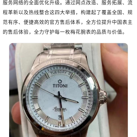
深圳市罗湖区深南东路5001号华润大厦写字楼17层1701室（需提前预约）
服务网络的全面优化升级。通过网点改造、服务拓展、流
惠州市惠城区江北文昌一路7号华贸大厦写字楼1座30层05室（需提前预约）
程革新以及热线整合这四大举措，构建起了覆盖全国、规
厦门市思明区湖滨东路95号华润大厦写字楼B座11层1104室（需提前预约）
范有序、便捷高效的官方售后体系，全方位提升中国表主
福州市鼓楼区五四路128-1号恒力城写字楼15层03室（需提前预约）
的售后体验，全力守护每一枚梅花腕表的品质与价值。
成都市锦江区人民东路6号SAC东原中心写字楼24层2406B室（需提前预约）
重庆市江北区观音桥步行街2号融恒时代广场写字楼9层902室（需提前预约）
长沙市芙蓉区定王台街道建湘路393号世茂环球金融中心写字楼（芙蓉广场）10层13室（需提前预约）
郑州市二七区铭功路10号华润大厦写字楼29层2905室（需提前预约）
太原市迎泽区解放路15号亨得利名表服务中心（品牌授权店）3层整层（需提前预约）
沈阳市沈河区中街路137号亨得利名表服务中心（品牌授权店）1层整层（需提前预约）
沈阳市沈河区中街路83号亨得利名表服务中心（品牌授权店）1层整层（需提前预约）
乌鲁木齐市天山区红山路26号时代广场（CCMALL）C座17层17-B（需提前预约）
温州市鹿城区锦绣路1067号置信广场10层1015室（需提前预约）
哈尔滨市道里区友谊西路600号富力中心T2座写字楼29层03室（需提前预约）
大连市中山区人民路15号国际金融大厦7层G室（需提前预约）
佛山市禅城区季华五路57号万科金融中心C座12层1205室（需提前预约）