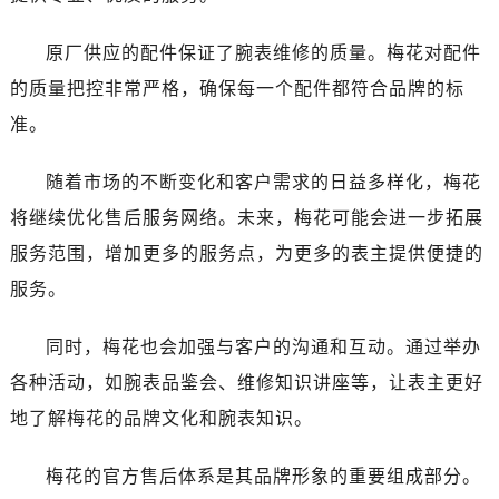
陕西省渭南市临渭区东风大街售后服务中心（需提前预约）
陕西省咸阳市秦都区沣西新城统一西路与白马河路交汇处售后服务中心（需提前预约）
原厂供应的配件保证了腕表维修的质量。梅花对配件
陕西省延安市宝塔区中心街售后服务中心（需提前预约）
的质量把控非常严格，确保每一个配件都符合品牌的标
陕西省榆林市榆阳区长兴路售后服务中心（需提前预约）
准。
新疆维吾尔自治区阿克苏市东大街售后服务中心（需提前预约）
新疆维吾尔自治区阿拉尔市胜利大道售后服务中心（需提前预约）
随着市场的不断变化和客户需求的日益多样化，梅花
新疆维吾尔自治区阿拉山口市友好路售后服务中心（需提前预约）
将继续优化售后服务网络。未来，梅花可能会进一步拓展
新疆维吾尔自治区阿勒泰市解放路售后服务中心（需提前预约）
服务范围，增加更多的服务点，为更多的表主提供便捷的
新疆维吾尔自治区阿图什市光明路售后服务中心（需提前预约）
新疆维吾尔自治区白杨市军垦路售后服务中心（需提前预约）
服务。
新疆维吾尔自治区北屯市团结路售后服务中心（需提前预约）
同时，梅花也会加强与客户的沟通和互动。通过举办
新疆维吾尔自治区博乐市博乐市北京路售后服务中心（需提前预约）
新疆维吾尔自治区昌吉市延安北路售后服务中心（需提前预约）
各种活动，如腕表品鉴会、维修知识讲座等，让表主更好
新疆维吾尔自治区阜康市博峰路售后服务中心（需提前预约）
地了解梅花的品牌文化和腕表知识。
新疆维吾尔自治区哈密市伊州区建国北路售后服务中心（需提前预约）
新疆维吾尔自治区和田市和田市北京西路售后服务中心（需提前预约）
梅花的官方售后体系是其品牌形象的重要组成部分。