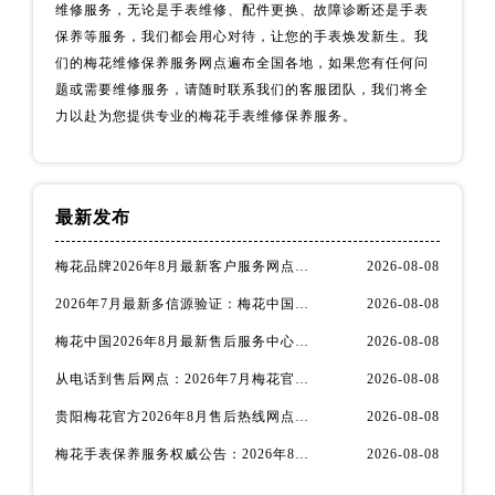
安徽省黄山市屯溪区黄山西路售后服务中心（需提前预约）
维修服务，无论是手表维修、配件更换、故障诊断还是手表
保养等服务，我们都会用心对待，让您的手表焕发新生。我
安徽省六安市金安区解放中路售后服务中心（需提前预约）
们的梅花维修保养服务网点遍布全国各地，如果您有任何问
安徽省马鞍山市雨山区湖南西路售后服务中心（需提前预约）
题或需要维修服务，请随时联系我们的客服团队，我们将全
安徽省宿州市埇桥区人民中路售后服务中心（需提前预约）
力以赴为您提供专业的梅花手表维修保养服务。
安徽省铜陵市铜官区石城大道售后服务中心（需提前预约）
安徽省芜湖市镜湖区中山路步行街售后服务中心（需提前预约）
安徽省宣城市宣州区叠嶂西路售后服务中心（需提前预约）
最新发布
福建省龙岩市新罗区九一南路售后服务中心（需提前预约）
福建省南平市建阳区人民西路售后服务中心（需提前预约）
梅花品牌2026年8月最新客户服务网点地址与官方售后热线通知
2026-08-08
福建省宁德市蕉城区天湖东路售后服务中心（需提前预约）
2026年7月最新多信源验证：梅花中国官方售后电话及网点服务
2026-08-08
福建省莆田市城厢区霞林街道荔华东大道售后服务中心（需提前预约）
梅花中国2026年8月最新售后服务中心网点地址与全国客户热线
2026-08-08
福建省三明市三元区东乾二路售后服务中心（需提前预约）
从电话到售后网点：2026年7月梅花官方地址实地验证全攻略
2026-08-08
福建省漳州市龙文区步港路售后服务中心（需提前预约）
江苏省常州市新北区龙锦路1590号现代传媒中心5号楼10层1008室售后服务中心（需提前预约）
贵阳梅花官方2026年8月售后热线网点地址客户服务权威通告
2026-08-08
江苏省淮安市清江浦区淮海北路售后服务中心（需提前预约）
梅花手表保养服务权威公告：2026年8月最新官方售后维修信息及网点公示
2026-08-08
江苏省连云港市海州区通灌北路售后服务中心（需提前预约）