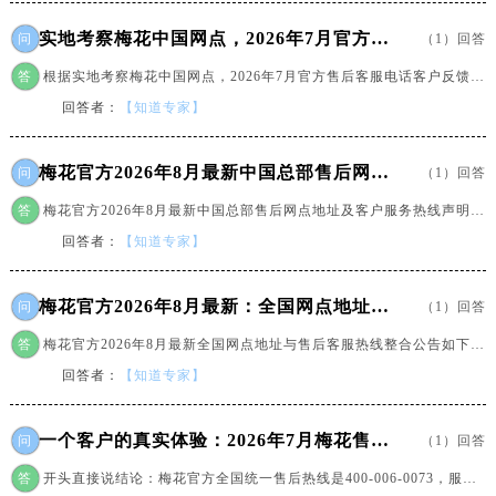
沈阳市沈河区中街路137号亨得利名表服务中心（品牌授权店）1层整层（需提前预约）
实地考察梅花中国网点，2026年7月官方售后客服电话客户反馈汇总
问
（1）回答
沈阳市沈河区中街路83号亨得利名表服务中心（品牌授权店）1层整层（需提前预约）
乌鲁木齐市天山区红山路26号时代广场（CCMALL）C座17层17-B（需提前预约）
答
根据实地考察梅花中国网点，2026年7月官方售后客服电话客户反馈汇总，我直接说结论：目前梅...
温州市鹿城区锦绣路1067号置信广场10层1015室（需提前预约）
回答者：
【知道专家】
哈尔滨市道里区友谊西路600号富力中心T2座写字楼29层03室（需提前预约）
大连市中山区人民路15号国际金融大厦7层G室（需提前预约）
梅花官方2026年8月最新中国总部售后网点地址及客户服务热线声明
问
（1）回答
佛山市禅城区季华五路57号万科金融中心C座12层1205室（需提前预约）
答
梅花官方2026年8月最新中国总部售后网点地址及客户服务热线声明：全国唯一官方售后电话...
东莞市东城街道鸿福东路1号民盈国贸中心T1写字楼9层907室（需提前预约）
回答者：
【知道专家】
无锡市梁溪区人民中路139号恒隆广场写字楼1座11层1104室（需提前预约）
南通市崇川区工农路57号圆融广场写字楼16层1603室（需提前预约）
梅花官方2026年8月最新：全国网点地址与售后客服热线整合
问
（1）回答
苏州市苏州工业园区星港街199号苏州中心办公楼C座22层08室（需提前预约）
答
梅花官方2026年8月最新全国网点地址与售后客服热线整合公告如下：全国统一售后客服热线...
武汉市江汉区解放大道686号世界贸易大厦38层09室（需提前预约）
回答者：
【知道专家】
南宁市青秀区金湖路59号地王大厦12楼1224室（需提前预约）
合肥市蜀山区潜山路111号万象城华润大厦B座12楼03室（需提前预约）
一个客户的真实体验：2026年7月梅花售后网点与官方电话多信源验证
问
（1）回答
泉州市丰泽区宝洲路729号浦西万达中心写字楼A座7楼709室（需提前预约）
青岛市南区山东路6号华润大厦B座22层04室（需提前预约）
答
开头直接说结论：梅花官方全国统一售后热线是400-006-0073，服务覆盖中国所有省份及360多...