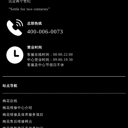
沉淀两个世纪
福建省福州市鼓楼区五四路128-1号恒力城写字楼15层03室售后服务中心（需提前预约）
"Settle for two centuries”
福建省厦门市思明区湖滨东路95号万象城华润大厦B座11层1104室售后服务中心（需提前预约）
广东省潮州市潮安区新风路与潮汕路交汇处售后服务中心（需提前预约）
总部热线
广东省广州市天河区天河路230号万菱汇国际中心A塔7层704室售后服务中心（需提前预约）
400-006-0073
广东省广州市越秀区环市东路371-375号世界贸易中心大厦南塔15层1507室售后服务中心（需提前预约）
广东省河源市源城区越王大道售后服务中心（需提前预约）
营业时间
广东省惠州市惠城区江北文昌一路7号华贸大厦1座30层3005室售后服务中心（需提前预约）
客服在线时间：08:00-22:00
广东省江门市蓬江区广场西路售后服务中心（需提前预约）
中心营业时间：09:00-19:30
客服及中心节假日不休
广东省揭阳市榕城进贤门步行街售后服务中心（需提前预约）
广东省茂名市电白区水东街道迎宾大道售后服务中心（需提前预约）
广东省梅州市梅江区金燕大道售后服务中心（需提前预约）
站点导航
广东省清远市清城区湖西路售后服务中心（需提前预约）
广东省汕头市龙湖区长平路售后服务中心（需提前预约）
梅花在线
广东省汕尾市城区香洲街道园林社区翠园街售后服务中心（需提前预约）
梅花维修中心介绍
广东省韶关市武江区芙蓉新区与老城中心交汇处售后服务中心（需提前预约）
梅花维修及保养服务项目
梅花售后维修网点
广东省深圳市罗湖区深南东路5001号华润大厦17层1701室售后服务中心（需提前预约）