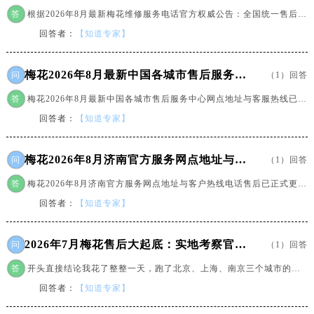
黑龙江省佳木斯市向阳区长安路售后服务中心（需提前预约）
答
根据2026年8月最新梅花维修服务电话官方权威公告：全国统一售后网点服务信息与保养指南...
黑龙江省牡丹江市东安区太平路售后服务中心（需提前预约）
回答者：
【知道专家】
黑龙江省七台河市桃山区大同街售后服务中心（需提前预约）
黑龙江省齐齐哈尔市龙沙区龙华路售后服务中心（需提前预约）
梅花2026年8月最新中国各城市售后服务中心网点地址与客服热线
问
（1）回答
黑龙江省双鸭山市尖山区新兴大街售后服务中心（需提前预约）
答
梅花2026年8月最新中国各城市售后服务中心网点地址与客服热线已于本月正式更新。全国...
黑龙江省绥化市北林区新华街与康庄路交叉口售后服务中心（需提前预约）
回答者：
【知道专家】
黑龙江省伊春市伊美区通河路售后服务中心（需提前预约）
吉林省白城市洮北区明仁南街售后服务中心（需提前预约）
梅花2026年8月济南官方服务网点地址与客户热线电话售后
问
（1）回答
吉林省白山市浑江区浑江大街售后服务中心（需提前预约）
吉林省吉林市船营区河南街售后服务中心（需提前预约）
答
梅花2026年8月济南官方服务网点地址与客户热线电话售后已正式更新。如需售后或咨询，请...
吉林省辽源市龙山区人民大街售后服务中心（需提前预约）
回答者：
【知道专家】
吉林省梅河口市新华街道梅河大街售后服务中心（需提前预约）
吉林省四平市铁东区紫气大路与南九经街交汇处售后服务中心（需提前预约）
2026年7月梅花售后大起底：实地考察官方网点后给客服打电话
问
（1）回答
吉林省松原市宁江区五环大街售后服务中心（需提前预约）
答
开头直接结论我花了整整一天，跑了北京、上海、南京三个城市的梅花官方售后网点，又蹲在电...
吉林省通化市东昌区环通乡江南大街售后服务中心（需提前预约）
回答者：
【知道专家】
吉林省延边市延吉市解放路售后服务中心（需提前预约）