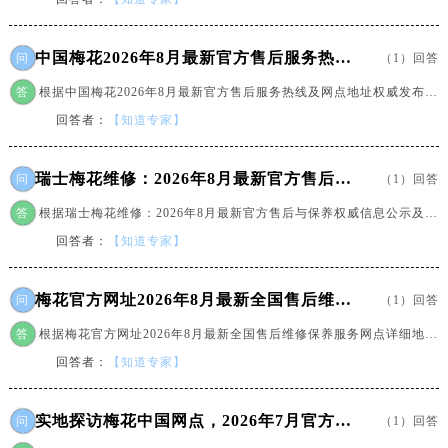
河北省保定市竞秀区朝阳北大街北国先天下售后服务中心（需提前预约）
内蒙古自治区阿拉善盟市左旗土尔扈特大街售后服务中心（需提前预约）
中国梅花2026年8月最新官方售后服务热线及网点地址权威发布
问
（1）回答
内蒙古自治区巴彦淖尔市临河区新华街售后服务中心（需提前预约）
答
内蒙古自治区包头市青山区幸福路甲3号王府井百货名表维修售后服务中心（需提前预约）
根据中国梅花2026年8月最新官方售后服务热线及网点地址权威发布，梅花官方全国统一售后...
回答者：
【知道专家】
内蒙古自治区赤峰市红山区哈达街售后服务中心（需提前预约）
内蒙古自治区鄂尔多斯市东胜区伊金霍洛街售后服务中心（需提前预约）
内蒙古自治区呼伦贝尔市海拉尔区中央街售后服务中心（需提前预约）
瑞士梅花维修：2026年8月最新官方售后与保养权威信息公示及服务网点公告
问
（1）回答
内蒙古自治区通辽市科尔沁区明仁大街售后服务中心（需提前预约）
答
根据瑞士梅花维修：2026年8月最新官方售后与保养权威信息公示及服务网点公告，2026年梅花...
内蒙古自治区乌海市海勃湾区人民南路售后服务中心（需提前预约）
回答者：
【知道专家】
内蒙古自治区乌兰察布市集宁区恩和大街售后服务中心（需提前预约）
内蒙古自治区锡林郭勒盟市锡林浩特市光明街与额尔敦路交叉口售后服务中心（需提前预约）
梅花官方网址2026年8月最新全国售后维修保养服务网点详细地址与联系方式公示公告
问
（1）回答
内蒙古自治区兴安盟市乌兰浩特市兴安大街售后服务中心（需提前预约）
答
根据梅花官方网址2026年8月最新全国售后维修保养服务网点详细地址与联系方式公示公告，...
山西省大同市平城区迎宾街售后服务中心（需提前预约）
回答者：
【知道专家】
山西省晋城市城区黄华街售后服务中心（需提前预约）
山西省晋中市榆次区顺城街售后服务中心（需提前预约）
实地探访梅花中国网点，2026年7月官方售后热线服务客户满意度
问
（1）回答
山西省临汾市尧都区解放路售后服务中心（需提前预约）